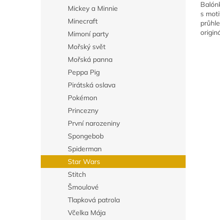
Balón
Mickey a Minnie
s mot
Minecraft
průhl
origin
Mimoní party
vhodn
Mořský svět
i heli
Mořská panna
se můž
Peppa Pig
Pirátská oslava
Pokémon
Princezny
První narozeniny
Spongebob
Spiderman
Star Wars
Stitch
Šmoulové
Tlapková patrola
Včelka Mája