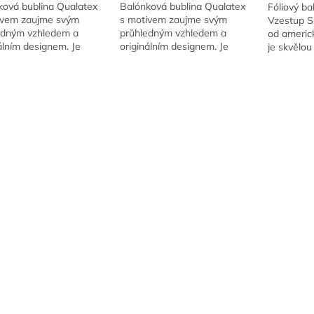
ková bublina Qualatex
Balónková bublina Qualatex
Fóliový ba
ivem zaujme svým
s motivem zaujme svým
Vzestup S
edným vzhledem a
průhledným vzhledem a
od americ
álním designem. Je
originálním designem. Je
je skvělou
á pro plnění vzduchem
vhodná pro plnění vzduchem
všechny f
em a po naplnění heliem
i heliem a po naplnění heliem
filmové sá
O
e vznášet až...
se může vznášet až...
nabízí dva 
v
l
á
d
a
c
í
p
r
v
k
y
v
ý
p
i
s