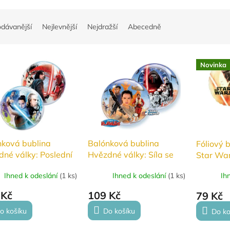
odávanější
Nejlevnější
Nejdražší
Abecedně
Novinka
nková bublina
Balónková bublina
Fóliový 
né války: Poslední
Hvězdné války: Síla se
Star War
iů - 56 cm
probouzí - 56 cm
Skywalke
Ihned k odeslání
(
1 ks
)
Ihned k odeslání
(
1 ks
)
Ih
 Kč
109 Kč
79 Kč
o košíku
Do košíku
Do ko