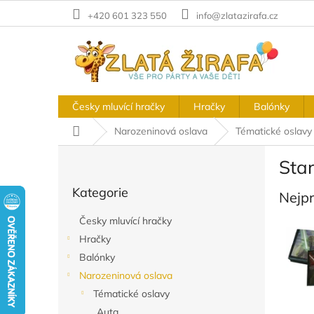
Přejít
+420 601 323 550
info@zlatazirafa.cz
na
obsah
Česky mluvící hračky
Hračky
Balónky
Domů
Narozeninová oslava
Tématické oslavy
P
Sta
o
Přeskočit
s
Kategorie
kategorie
Nejp
t
r
Česky mluvící hračky
a
Hračky
n
Balónky
n
í
Narozeninová oslava
p
Tématické oslavy
a
Auta