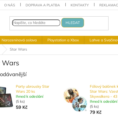
O NÁS
DOPRAVA A PLATBA
KONTAKTY
REKLAMAC
HLEDAT
Narozeninová oslava
Playstation a Xbox
Lahve a Svačino
Star Wars
r Wars
rodávanější
Party ubrousky Star
Fóliový balónek 
Wars 20 ks
Star Wars: Vzes
Ihned k odeslání
Skywalkera - 43
(
5 ks
)
Ihned k odeslání
(
5 ks
)
59 Kč
79 Kč