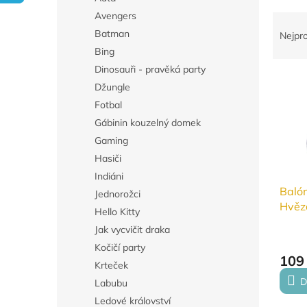
n
Avengers
Ř
e
a
Batman
l
Nejpr
z
Bing
e
Dinosauři - pravěká party
V
n
Džungle
ý
í
Fotbal
p
p
i
r
Gábinin kouzelný domek
s
o
Gaming
p
d
Hasiči
r
u
Indiáni
o
k
Baló
Jednorožci
d
t
Hvězd
Hello Kitty
u
ů
z Jed
k
Jak vycvičit draka
t
Kočičí party
ů
109
Krteček
D
Labubu
Ledové království