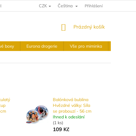
CZK
Čeština
E A VRÁCENÍ
VÝKUPNÍ PODMÍNKY
Přihlášení
OBCHODNÍ PODMÍNKY
NÁKUPNÍ
Prázdný košík
KOŠÍK
vé boxy
Eurona drogerie
Vše pro miminka
Slavnostní 
kulatý
Balónková bublina
tup
Hvězdné války: Síla
 cm
se probouzí - 56 cm
Ihned k odeslání
(
1 ks
)
109 Kč