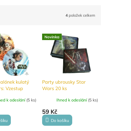
4
položek celkem
Novinka
balónek kulatý
Party ubrousky Star
s: Vzestup
Wars 20 ks
ra - 43 cm
ned k odeslání
(
5 ks
)
Ihned k odeslání
(
5 ks
)
59 Kč
šíku
Do košíku