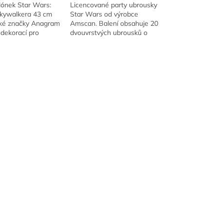
lónek Star Wars:
Licencované party ubrousky
kywalkera 43 cm
Star Wars od výrobce
ké značky Anagram
Amscan. Balení obsahuje 20
 dekorací pro
dvouvrstvých ubrousků o
anoušky legendární
rozměru 33 × 33 cm po
gy. Kulatý balónek
rozložení.
různé...