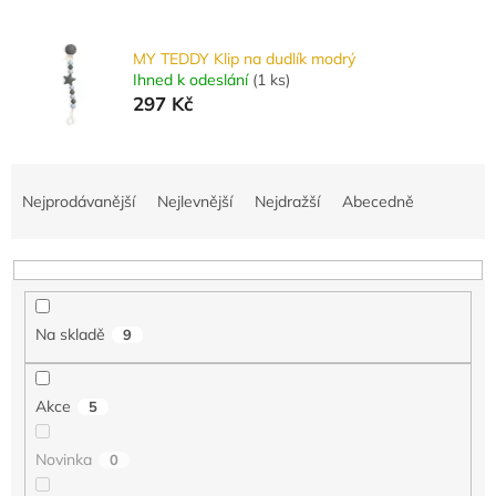
MY TEDDY Klip na dudlík modrý
Ihned k odeslání
(
1 ks
)
297 Kč
Ř
a
Nejprodávanější
Nejlevnější
Nejdražší
Abecedně
z
e
n
í
p
Na skladě
9
r
o
d
Akce
5
u
k
Novinka
0
t
ů