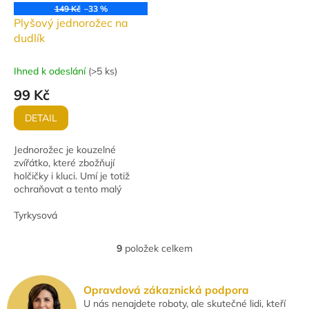
149 Kč
–33 %
Plyšový jednorožec na
dudlík
Ihned k odeslání
(
>5 ks
)
99 Kč
DETAIL
Jednorožec je kouzelné
zvířátko, které zbožňují
holčičky i kluci. Umí je totiž
ochraňovat a tento malý
plyšový o velikosti 17 cm bude
dětem hlídat i jejich dudlík.
Tyrkysová
Jednorožce...
9
položek celkem
O
v
l
Opravdová zákaznická podpora
á
U nás nenajdete roboty, ale skutečné lidi, kteří
d