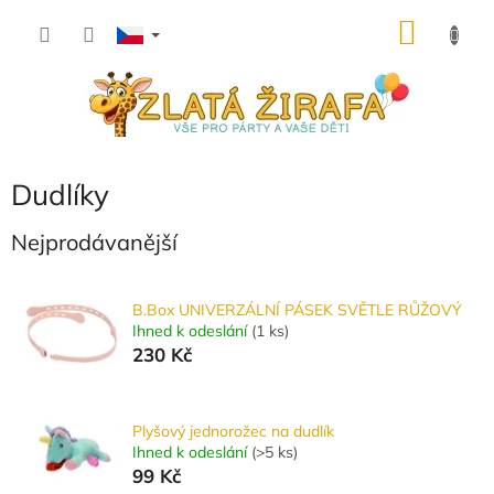
Přejít
NÁKU
na
obsah
KOŠÍK
Dudlíky
Nejprodávanější
B.Box UNIVERZÁLNÍ PÁSEK SVĚTLE RŮŽOVÝ
Ihned k odeslání
(
1 ks
)
230 Kč
Plyšový jednorožec na dudlík
Ihned k odeslání
(
>5 ks
)
99 Kč