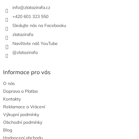
t
í
info
@
zlatazirafa.cz
+420 601 323 550
Sledujte nás na Facebooku
zlatazirafa
Navštivte náš YouTube
@zlatazirafa
Informace pro vás
O nás
Doprava a Platba
Kontakty
Reklamace a Vrácení
Výkupní podmínky
Obchodní podmínky
Blog
Hodnocení obchodu