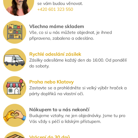
se vám budou věnovat.
a
+420 601 323 550
c
í
p
Všechno máme skladem
r
Vše, co si u nás můžete objednat, je ihned
v
připraveno, zabaleno a odesláno.
k
y
v
Rychlé odeslání zásilek
ý
Zásilky odesíláme každý den do 16:00. Od pondělí
p
do soboty.
i
s
u
Praha nebo Klatovy
Zastavte se a prohlédněte si velký výběr hraček a
párty doplňků na vlastní oči.
Nákupem to u nás nekončí
Budujeme vztahy, ne jen objednávky. Jsme tu pro
Vás vždy s péčí a lidským přístupem.
Vrácení do 30 dnů