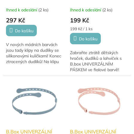
k
t
Ihned k odeslání
(
2 ks
)
Ihned k odeslání
(
2 ks
)
ů
297 Kč
199 Kč
Měrná
199 Kč / 1 ks
Do košíku
cena:
Do košíku
V nových módních barvách
jsou tady klipy na dudlíky se
Zabraňte ztrátě dětských
silikonovými kuličkami! Konec
hraček, dudlíků a lahviček s
ztracených dudlíků! Na klipu
B.box UNIVERZÁLNÍM
jsou silikonové korálky, které
PÁSKEM ve fialové barvě!
může miminko kousat a ulevit
Tento nastavitelný pásek je
tak...
ideální pro všechny dětské
nezbytnosti a lze ho...
B.Box UNIVERZÁLNÍ
B.Box UNIVERZÁLNÍ