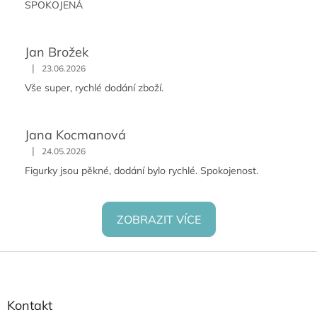
SPOKOJENÁ
Jan Brožek
|
23.06.2026
Vše super, rychlé dodání zboží.
Jana Kocmanová
|
24.05.2026
Figurky jsou pěkné, dodání bylo rychlé. Spokojenost.
ZOBRAZIT VÍCE
Z
á
p
a
Kontakt