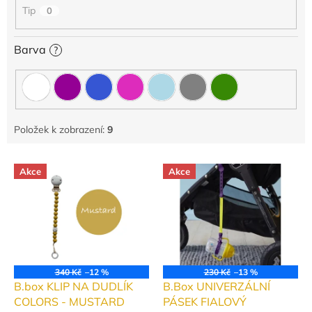
Tip
0
Barva
?
Položek k zobrazení:
9
V
Akce
Akce
ý
p
i
s
p
r
o
340 Kč
–12 %
230 Kč
–13 %
d
B.box KLIP NA DUDLÍK
B.Box UNIVERZÁLNÍ
u
COLORS - MUSTARD
PÁSEK FIALOVÝ