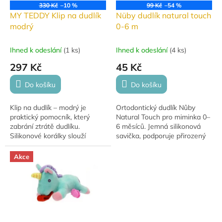
330 Kč
–10 %
99 Kč
–54 %
MY TEDDY Klip na dudlík
Nüby dudlík natural touch
modrý
0-6 m
Ihned k odeslání
(
1 ks
)
Ihned k odeslání
(
4 ks
)
297 Kč
45 Kč
Do košíku
Do košíku
Klip na dudlík – modrý je
Ortodontický dudlík Nûby
praktický pomocník, který
Natural Touch pro miminka 0–
zabrání ztrátě dudlíku.
6 měsíců. Jemná silikonová
Silikonové korálky slouží
savička, podporuje přirozený
zároveň jako kousátko pro
sací reflex a správný vývoj
úlevu při prořezávání zoubků.
ústní dutiny.
Akce
Vyrobeno ze 100%...