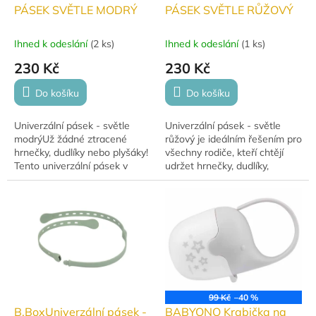
PÁSEK SVĚTLE MODRÝ
PÁSEK SVĚTLE RŮŽOVÝ
Ihned k odeslání
(
2 ks
)
Ihned k odeslání
(
1 ks
)
230 Kč
230 Kč
Do košíku
Do košíku
Univerzální pásek - světle
Univerzální pásek - světle
modrýUž žádné ztracené
růžový je ideálním řešením pro
hrnečky, dudlíky nebo plyšáky!
všechny rodiče, kteří chtějí
Tento univerzální pásek v
udržet hrnečky, dudlíky,
krásné světle modré barvě je
muchláčky a plyšáky na svém
ideálním řešením pro
místě. Už žádné shazování
upevnění hraček a...
lahviček z...
99 Kč
–40 %
B.BoxUniverzální pásek -
BABYONO Krabička na