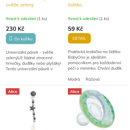
světle zelený
šidítko
Ihned k odeslání
(
1 ks
)
Ihned k odeslání
(
1 ks
)
230 Kč
59 Kč
DETAIL
Do košíku
Praktická krabička na šidítko
Univerzální pásek - světle
BabyOno je ideálním
zelenýUž žádné ztracené
pomocníkem pro každodenní
hrnečky, dudlíky nebo plyšáky!
péči o miminko. Chrání dudlík
Tento univerzální pásek v
před nečistotami, prachem i
krásné světle zelené barvě je
bakteriemi, ať už jste na
Modrá
Růžová
ideálním řešením pro
procházce, na...
upevnění hraček a...
Akce
Akce