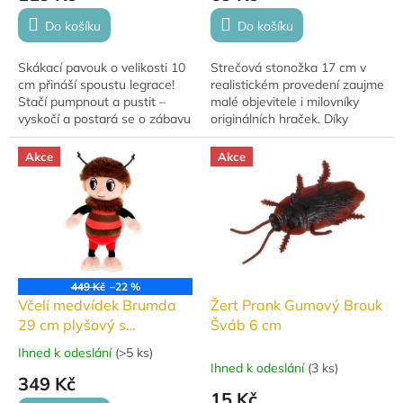
Do košíku
Do košíku
Skákací pavouk o velikosti 10
Strečová stonožka 17 cm v
cm přináší spoustu legrace!
realistickém provedení zaujme
Stačí pumpnout a pustit –
malé objevitele i milovníky
vyskočí a postará se o zábavu
originálních hraček. Díky
i překvapení. Dostupný v 10
pružnému materiálu TPR je
barevných variantách. ...
ohebná, natahovací a ideální
Akce
Akce
na hraní i...
449 Kč
–22 %
Včelí medvídek Brumda
Žert Prank Gumový Brouk
29 cm plyšový s
Šváb 6 cm
písničkami
Ihned k odeslání
(
>5 ks
)
Průměrné
Ihned k odeslání
(
3 ks
)
hodnocení
349 Kč
produktu
15 Kč