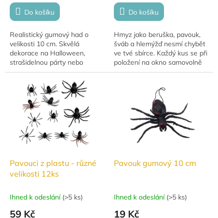
Do košíku
Do košíku
Realistický gumový had o
Hmyz jako beruška, pavouk,
velikosti 10 cm. Skvělá
šváb a hlemýžď nesmí chybět
dekorace na Halloween,
ve tvé sbírce. Každý kus se při
strašidelnou párty nebo
položení na okno samovolně
tematickou výzdobu.
pohybuje dolů. Velikost hmyzu
je přibližně 4 cm. Balení...
Pavouci z plastu - různé
Pavouk gumový 10 cm
velikosti 12ks
Ihned k odeslání
(
>5 ks
)
Ihned k odeslání
(
>5 ks
)
59 Kč
19 Kč