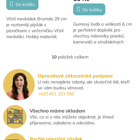
je
Do košíku
5,0
Do košíku
z
Včelí medvídek Brumda 29 cm
5
Gumový šváb o velikosti 6 cm
je roztomilý plyšák s
hvězdiček.
je perfektní doplněk pro
písničkami z večerníčku Včelí
všechny milovníky pranků,
medvídci. Hebký materiál,
karnevalů a strašidelných
ideální pro mazlení. Hračka je
dekorací. Realistické
vhodná pro děti od 3 let.
provedení v hnědo-červené
10
položek celkem
O
barvě zaujme na první...
v
l
Opravdová zákaznická podpora
á
U nás nenajdete roboty, ale skutečné lidi, kteří
d
se vám budou věnovat.
a
+420 601 323 550
c
í
p
Všechno máme skladem
r
Vše, co si u nás můžete objednat, je ihned
v
připraveno, zabaleno a odesláno.
k
y
v
Rychlé odeslání zásilek