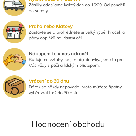
ý
Zásilky odesíláme každý den do 16:00. Od pondělí
p
do soboty.
i
s
u
Praha nebo Klatovy
Zastavte se a prohlédněte si velký výběr hraček a
párty doplňků na vlastní oči.
Nákupem to u nás nekončí
Budujeme vztahy, ne jen objednávky. Jsme tu pro
Vás vždy s péčí a lidským přístupem.
Vrácení do 30 dnů
Dárek se někdy nepovede, proto můžete špatný
výběr vrátit až do 30 dnů.
Hodnocení obchodu