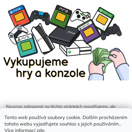
Recenze zobrazené na těchto stránkách neověřujeme, ale
kontrolujeme a odstraňujeme podvodný obsah, pokud je
Tento web používá soubory cookie. Dalším procházením
identifikován.
tohoto webu vyjadřujete souhlas s jejich používáním..
Více informací
zde
.