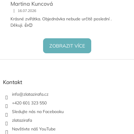
Martina Kuncová
|
16.07.2026
Krásné zvířátka. Objednávka nebude určitě poslední .
Děkuji. 👍😊
ZOBRAZIT VÍCE
Z
á
p
a
Kontakt
t
í
info
@
zlatazirafa.cz
+420 601 323 550
Sledujte nás na Facebooku
zlatazirafa
Navštivte náš YouTube