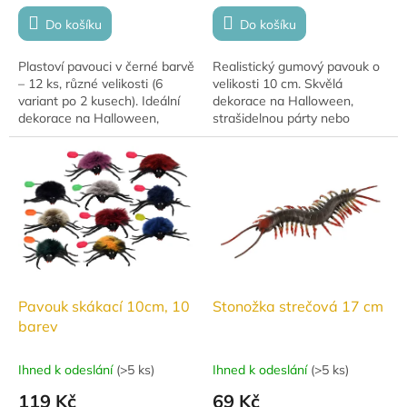
Do košíku
Do košíku
Plastoví pavouci v černé barvě
Realistický gumový pavouk o
– 12 ks, různé velikosti (6
velikosti 10 cm. Skvělá
variant po 2 kusech). Ideální
dekorace na Halloween,
dekorace na Halloween,
strašidelnou párty nebo
strašidelné párty a tematické
tematickou výzdobu.
oslavy.
Pavouk skákací 10cm, 10
Stonožka strečová 17 cm
barev
Ihned k odeslání
(
>5 ks
)
Ihned k odeslání
(
>5 ks
)
119 Kč
69 Kč