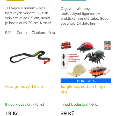
3D Vejce s hadem – více
Objevte svět hmyzu s
barevných variant, 3D tisk,
realistickými figurkami v
velikost vejce 8,5 cm, uvnitř
praktické hranaté tubě. Sada
je had dlouhý 30 cm. Krásně
obsahuje 14 detailně
zpracované, perfektní dárek
zpracovaných figurek z
pro milovníky nových
Bílá
Černá
Žlutá/oranžová
kvalitního plastu.
technologií! :-)
49 Kč
–20 %
Had gumový 10 cm
Jungle Expedition hmyz
4ks
Ihned k odeslání
(
>5 ks
)
Ihned k odeslání
(
>5 ks
)
19 Kč
39 Kč