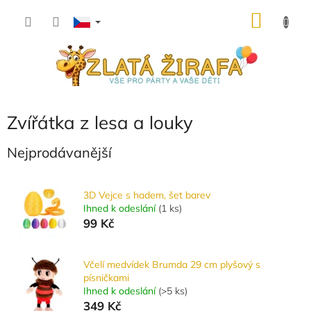
Přejít
NÁKU
na
obsah
KOŠÍK
Zvířátka z lesa a louky
Nejprodávanější
3D Vejce s hadem, šet barev
Ihned k odeslání
(
1 ks
)
99 Kč
Včelí medvídek Brumda 29 cm plyšový s
písničkami
Ihned k odeslání
(
>5 ks
)
349 Kč