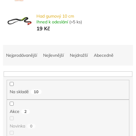
Had gumový 10 cm
Ihned k odeslání
(
>5 ks
)
19 Kč
Ř
a
Nejprodávanější
Nejlevnější
Nejdražší
Abecedně
z
e
n
í
p
Na skladě
10
r
o
d
Akce
2
u
k
Novinka
0
t
ů