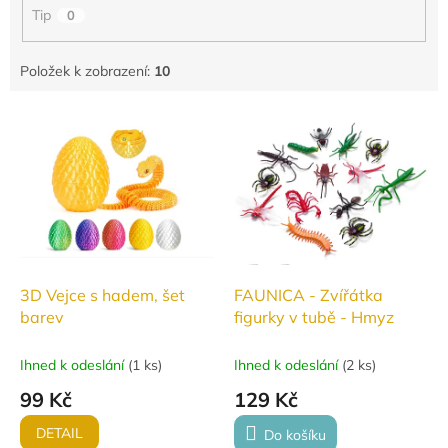
Tip
0
Položek k zobrazení:
10
V
ý
p
i
s
p
r
o
d
3D Vejce s hadem, šet
FAUNICA - Zvířátka
u
barev
figurky v tubě - Hmyz
k
t
Ihned k odeslání
(
1 ks
)
Ihned k odeslání
(
2 ks
)
ů
99 Kč
129 Kč
DETAIL
Do košíku