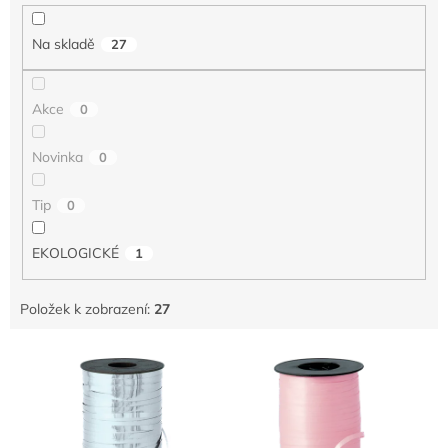
í
p
Na skladě
27
r
o
d
Akce
0
u
k
Novinka
0
t
ů
Tip
0
EKOLOGICKÉ
1
Položek k zobrazení:
27
V
ý
p
i
s