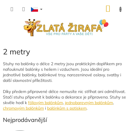
Přejít
NÁKU
na
obsah
KOŠÍK
2 metry
Stuhy na balónky o délce 2 metry jsou praktickým doplňkem pro
nafouknuté balónky s heliem i vzduchem. Jsou ideální pro
jednotlivé balónky, balónkové trsy, narozeninové oslavy, svatby i
další slavnostní příležitosti.
Díky předem připravené délce nemusíte nic stříhat ani odměřovat.
Stačí stuhu připevnit k balónku a dekorace je připravena. Stuhy se
skvěle hodí k
fóliovým balónkům
,
jednobarevným balónkům
,
chromovým balónkům
i
balónkům s potiskem
.
Nejprodávanější