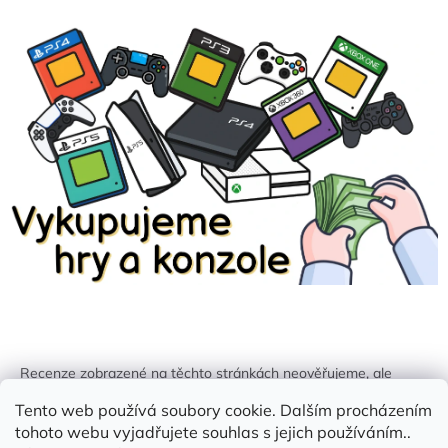
Recenze zobrazené na těchto stránkách neověřujeme, ale
kontrolujeme a odstraňujeme podvodný obsah, pokud je
Tento web používá soubory cookie. Dalším procházením
identifikován.
tohoto webu vyjadřujete souhlas s jejich používáním..