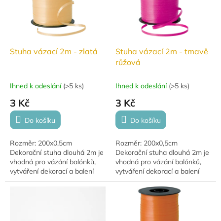
Stuha vázací 2m - zlatá
Stuha vázací 2m - tmavě
růžová
Ihned k odeslání
(
>5 ks
)
Ihned k odeslání
(
>5 ks
)
3 Kč
3 Kč
Do košíku
Do košíku
Rozměr: 200x0,5cm
Rozměr: 200x0,5cm
Dekorační stuha dlouhá 2m je
Dekorační stuha dlouhá 2m je
vhodná pro vázání balónků,
vhodná pro vázání balónků,
vytváření dekorací a balení
vytváření dekorací a balení
dárků.
dárků.