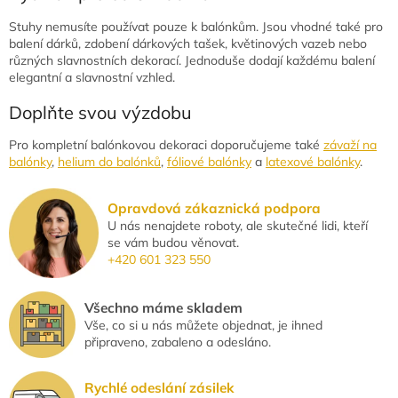
Stuhy nemusíte používat pouze k balónkům. Jsou vhodné také pro
balení dárků, zdobení dárkových tašek, květinových vazeb nebo
různých slavnostních dekorací. Jednoduše dodají každému balení
elegantní a slavnostní vzhled.
Doplňte svou výzdobu
Pro kompletní balónkovou dekoraci doporučujeme také
závaží na
balónky
,
helium do balónků
,
fóliové balónky
a
latexové balónky
.
Opravdová zákaznická podpora
U nás nenajdete roboty, ale skutečné lidi, kteří
se vám budou věnovat.
+420 601 323 550
Všechno máme skladem
Vše, co si u nás můžete objednat, je ihned
připraveno, zabaleno a odesláno.
Rychlé odeslání zásilek