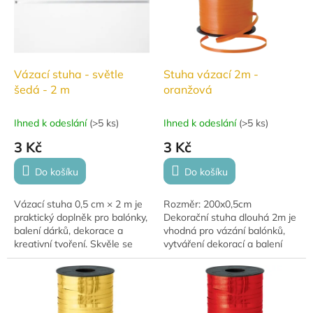
Vázací stuha - světle
Stuha vázací 2m -
šedá - 2 m
oranžová
Ihned k odeslání
(
>5 ks
)
Ihned k odeslání
(
>5 ks
)
3 Kč
3 Kč
Do košíku
Do košíku
Vázací stuha 0,5 cm × 2 m je
Rozměr: 200x0,5cm
praktický doplněk pro balónky,
Dekorační stuha dlouhá 2m je
balení dárků, dekorace a
vhodná pro vázání balónků,
kreativní tvoření. Skvěle se
vytváření dekorací a balení
hodí k uvázání balónků,
dárků.
výrobě mašlí i slavnostní
výzdobě.