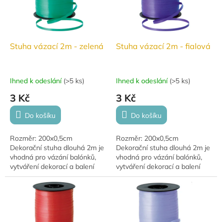
Stuha vázací 2m - zelená
Stuha vázací 2m - fialová
Ihned k odeslání
(
>5 ks
)
Ihned k odeslání
(
>5 ks
)
3 Kč
3 Kč
Do košíku
Do košíku
Rozměr: 200x0,5cm
Rozměr: 200x0,5cm
Dekorační stuha dlouhá 2m je
Dekorační stuha dlouhá 2m je
vhodná pro vázání balónků,
vhodná pro vázání balónků,
vytváření dekorací a balení
vytváření dekorací a balení
dárků.
dárků.