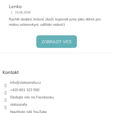
Lenka
|
15.06.2026
Rychlé dodání, krásné zboží, kupovali jsme jako dárek pro
malou oslavenkyni, udělalo radost:)
ZOBRAZIT VÍCE
Z
á
p
a
Kontakt
t
í
info
@
zlatazirafa.cz
+420 601 323 550
Sledujte nás na Facebooku
zlatazirafa
Navštivte náš YouTube