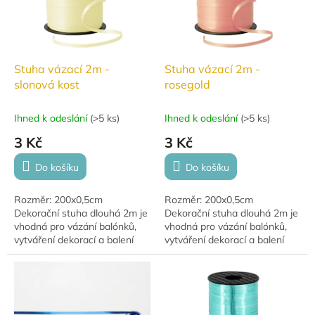
Stuha vázací 2m -
Stuha vázací 2m -
slonová kost
rosegold
Ihned k odeslání
(
>5 ks
)
Ihned k odeslání
(
>5 ks
)
3 Kč
3 Kč
Do košíku
Do košíku
Rozměr: 200x0,5cm
Rozměr: 200x0,5cm
Dekorační stuha dlouhá 2m je
Dekorační stuha dlouhá 2m je
vhodná pro vázání balónků,
vhodná pro vázání balónků,
vytváření dekorací a balení
vytváření dekorací a balení
dárků.
dárků.