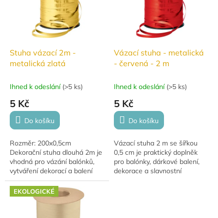
Stuha vázací 2m -
Vázací stuha - metalická
metalická zlatá
- červená - 2 m
Ihned k odeslání
(
>5 ks
)
Ihned k odeslání
(
>5 ks
)
5 Kč
5 Kč
Do košíku
Do košíku
Rozměr: 200x0,5cm
Vázací stuha 2 m se šířkou
Dekorační stuha dlouhá 2m je
0,5 cm je praktický doplněk
vhodná pro vázání balónků,
pro balónky, dárkové balení,
vytváření dekorací a balení
dekorace a slavnostní
dárků.
výzdobu. Ideální pro uvázání
balónků, tvorbu ozdobných
EKOLOGICKÉ
mašlí a...