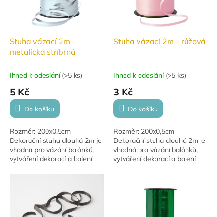
p
r
o
d
Stuha vázací 2m -
Stuha vázací 2m - růžová
u
metalická stříbrná
k
t
Ihned k odeslání
(
>5 ks
)
Ihned k odeslání
(
>5 ks
)
ů
5 Kč
3 Kč
Do košíku
Do košíku
Rozměr: 200x0,5cm
Rozměr: 200x0,5cm
Dekorační stuha dlouhá 2m je
Dekorační stuha dlouhá 2m je
vhodná pro vázání balónků,
vhodná pro vázání balónků,
vytváření dekorací a balení
vytváření dekorací a balení
dárků.
dárků.