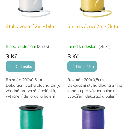
Stuha vázací 2m - bílá
Stuha vázací 2m - žlutá
Ihned k odeslání
(
>5 ks
)
Ihned k odeslání
(
>5 ks
)
3 Kč
3 Kč
Do košíku
Do košíku
Rozměr: 200x0,5cm
Rozměr: 200x0,5cm
Dekorační stuha dlouhá 2m je
Dekorační stuha dlouhá 2m je
vhodná pro vázání balónků,
vhodná pro vázání balónků,
vytváření dekorací a balení
vytváření dekorací a balení
dárků.
dárků.