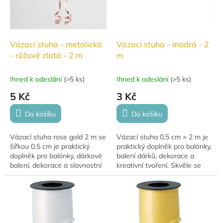
Vázací stuha - metalická
Vázací stuha - modrá - 2
- růžově zlatá - 2 m
m
Ihned k odeslání
(
>5 ks
)
Ihned k odeslání
(
>5 ks
)
5 Kč
3 Kč
Do košíku
Do košíku
Vázací stuha rose gold 2 m se
Vázací stuha 0,5 cm × 2 m je
šířkou 0,5 cm je praktický
praktický doplněk pro balónky,
doplněk pro balónky, dárkové
balení dárků, dekorace a
balení, dekorace a slavnostní
kreativní tvoření. Skvěle se
výzdobu. Ideální pro uvázání
hodí k uvázání balónků,
balónků, tvorbu ozdobných
výrobě mašlí i slavnostní
mašlí...
výzdobě.