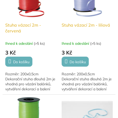
Stuha vázací 2m -
Stuha vázací 2m - liliová
červená
Ihned k odeslání
(
>5 ks
)
Ihned k odeslání
(
>5 ks
)
3 Kč
3 Kč
Do košíku
Do košíku
Rozměr: 200x0,5cm
Rozměr: 200x0,5cm
Dekorační stuha dlouhá 2m je
Dekorační stuha dlouhá 2m je
vhodná pro vázání balónků,
vhodná pro vázání balónků,
vytváření dekorací a balení
vytváření dekorací a balení
dárků.
dárků.