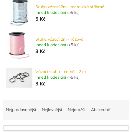
Stuha vázací 2m - metalická stříbrná
Ihned k odeslání
(
>5 ks
)
5 Kč
Stuha vázací 2m - růžová
Ihned k odeslání
(
>5 ks
)
3 Kč
Vázací stuha - černá - 2 m
Ihned k odeslání
(
>5 ks
)
3 Kč
Ř
a
Nejprodávanější
Nejlevnější
Nejdražší
Abecedně
z
e
n