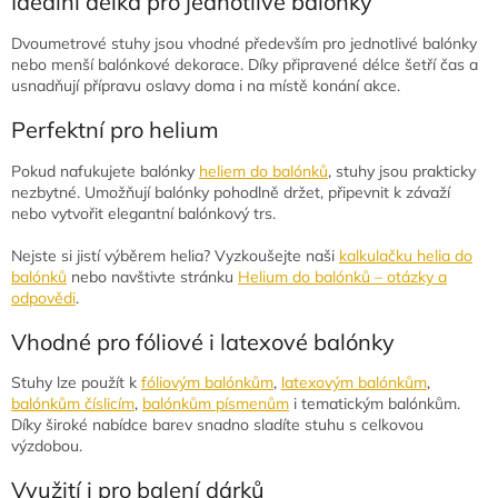
Ideální délka pro jednotlivé balónky
á
d
Dvoumetrové stuhy jsou vhodné především pro jednotlivé balónky
a
nebo menší balónkové dekorace. Díky připravené délce šetří čas a
c
usnadňují přípravu oslavy doma i na místě konání akce.
í
p
Perfektní pro helium
r
v
Pokud nafukujete balónky
heliem do balónků
, stuhy jsou prakticky
k
nezbytné. Umožňují balónky pohodlně držet, připevnit k závaží
y
nebo vytvořit elegantní balónkový trs.
v
ý
Nejste si jistí výběrem helia? Vyzkoušejte naši
kalkulačku helia do
p
balónků
nebo navštivte stránku
Helium do balónků – otázky a
i
odpovědi
.
s
u
Vhodné pro fóliové i latexové balónky
Stuhy lze použít k
fóliovým balónkům
,
latexovým balónkům
,
balónkům číslicím
,
balónkům písmenům
i tematickým balónkům.
Díky široké nabídce barev snadno sladíte stuhu s celkovou
výzdobou.
Využití i pro balení dárků