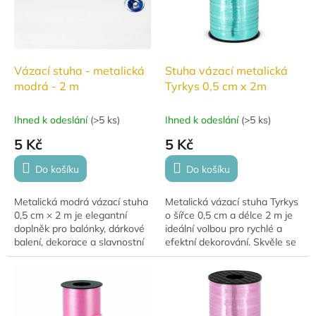
Vázací stuha - metalická
Stuha vázací metalická
modrá - 2 m
Tyrkys 0,5 cm x 2m
Ihned k odeslání
(
>5 ks
)
Ihned k odeslání
(
>5 ks
)
5 Kč
5 Kč
Do košíku
Do košíku
Metalická modrá vázací stuha
Metalická vázací stuha Tyrkys
0,5 cm × 2 m je elegantní
o šířce 0,5 cm a délce 2 m je
doplněk pro balónky, dárkové
ideální volbou pro rychlé a
balení, dekorace a slavnostní
efektní dekorování. Skvěle se
výzdobu. Ideální pro přivázání
hodí pro balení dárků, tvorbu
balónků, výrobu mašlí a...
slavnostních aranžmá i
vázání...