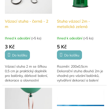
Vázací stuha - černá - 2
Stuha vázací 2m -
m
metalická zelená
Ihned k odeslání
(
>5 ks
)
Ihned k odeslání
(
>5 ks
)
3 Kč
5 Kč
Do košíku
Do košíku
Vázací stuha 2 m se šířkou
Rozměr: 200x0,5cm
0,5 cm je praktický doplněk
Dekorační stuha dlouhá 2m je
pro balónky, dárkové balení,
vhodná pro vázání balónků,
dekorace a slavnostní
vytváření dekorací a balení
výzdobu. Ideální pro uvázání
dárků.
balónků, tvorbu ozdobných
mašlí a...