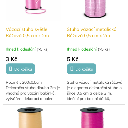
Vázací stuha světle
Stuha vázací metalická
Růžová 0,5 cm x 2m
Růžová 0,5 cm x 2m
Ihned k odeslání
(
>5 ks
)
Ihned k odeslání
(
>5 ks
)
3 Kč
5 Kč
Do košíku
Do košíku
Rozměr: 200x0,5cm
Stuha vázací metalická růžová
Dekorační stuha dlouhá 2m je
je elegantní dekorační stuha o
vhodná pro vázání balónků,
šířce 0,5 cm a délce 2 m,
vytváření dekorací a balení
ideální pro balení dárků,
dárků.
vázání balónků a tvorbu
slavnostních dekorací. Díky
metalickému...