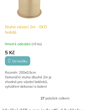
Stuha vázací 2m - EKO
hnědá
Ihned k odeslání
(
>5 ks
)
5 Kč
Do košíku
Rozměr: 200x0,5cm
Dekorační stuha dlouhá 2m je
vhodná pro vázání balónků,
vytváření dekorací a balení
dárků.
27
položek celkem
O
v
l