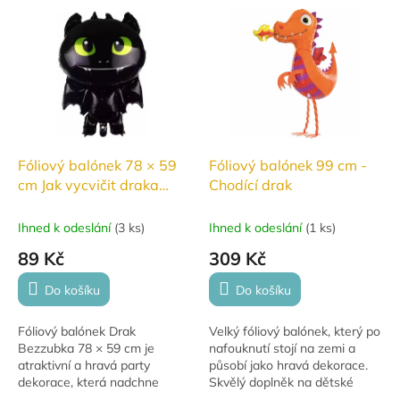
V
ý
p
i
s
p
r
o
d
Fóliový balónek 78 × 59
Fóliový balónek 99 cm -
u
cm Jak vycvičit draka
Chodící drak
k
Bezzubka
t
Ihned k odeslání
(
3 ks
)
Ihned k odeslání
(
1 ks
)
ů
89 Kč
309 Kč
Do košíku
Do košíku
Fóliový balónek Drak
Velký fóliový balónek, který po
Bezzubka 78 × 59 cm je
nafouknutí stojí na zemi a
atraktivní a hravá party
působí jako hravá dekorace.
dekorace, která nadchne
Skvělý doplněk na dětské
všechny fanoušky
oslavy i tematické párty.