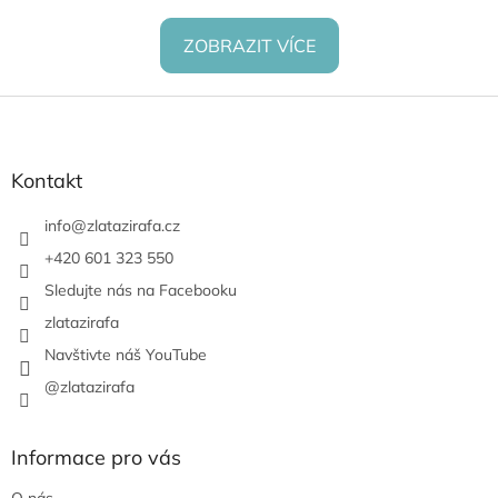
ZOBRAZIT VÍCE
Z
á
p
a
Kontakt
t
í
info
@
zlatazirafa.cz
+420 601 323 550
Sledujte nás na Facebooku
zlatazirafa
Navštivte náš YouTube
@zlatazirafa
Informace pro vás