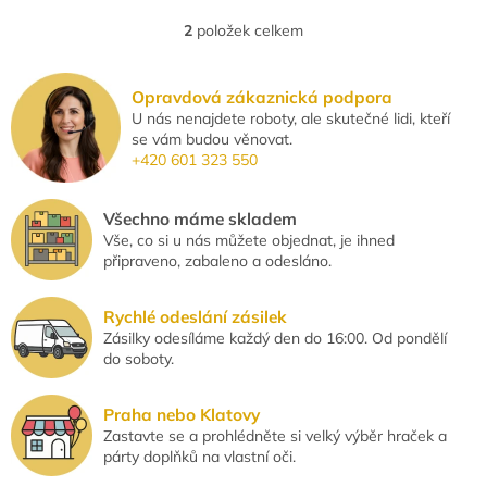
dobrodružných příběhů.
2
položek celkem
O
Skvěle se hodí na dětské
v
narozeniny i...
l
Opravdová zákaznická podpora
á
U nás nenajdete roboty, ale skutečné lidi, kteří
d
se vám budou věnovat.
a
+420 601 323 550
c
í
p
Všechno máme skladem
r
Vše, co si u nás můžete objednat, je ihned
v
připraveno, zabaleno a odesláno.
k
y
v
Rychlé odeslání zásilek
ý
Zásilky odesíláme každý den do 16:00. Od pondělí
p
do soboty.
i
s
u
Praha nebo Klatovy
Zastavte se a prohlédněte si velký výběr hraček a
párty doplňků na vlastní oči.