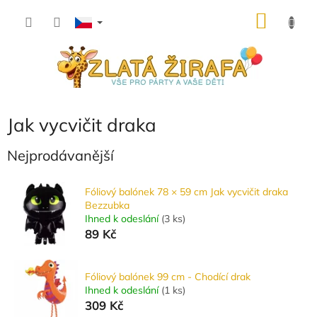
Přejít
NÁKU
na
obsah
KOŠÍK
Jak vycvičit draka
Nejprodávanější
Fóliový balónek 78 × 59 cm Jak vycvičit draka
Bezzubka
Ihned k odeslání
(
3 ks
)
89 Kč
Fóliový balónek 99 cm - Chodící drak
Ihned k odeslání
(
1 ks
)
309 Kč