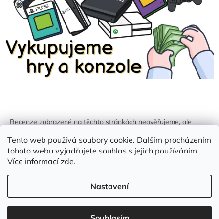
Recenze zobrazené na těchto stránkách neověřujeme, ale
kontrolujeme a odstraňujeme podvodný obsah, pokud je
Tento web používá soubory cookie. Dalším procházením
identifikován.
tohoto webu vyjadřujete souhlas s jejich používáním..
Více informací
zde
.
Nastavení
Vytvořil Shoptet
Souhlasím
Copyright 2026
Zlatá Žirafa
. Všechna práva vyhrazena.