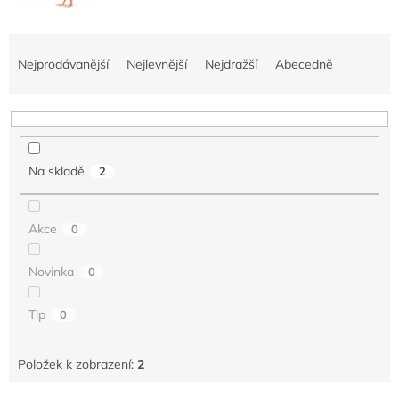
Ř
a
Nejprodávanější
Nejlevnější
Nejdražší
Abecedně
z
e
n
í
p
Na skladě
2
r
o
d
Akce
0
u
k
Novinka
0
t
ů
Tip
0
Položek k zobrazení:
2