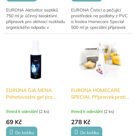
EURONA Aktivátor septiků
EURONA Čisticí a pečující
750 ml je účinný bioaktivní
prostředek na podlahy z PVC
přípravek pro aktivaci rozkladu
a linolea Homecare Special
organického odpadu v
500 ml je speciální přípravek
septicích a žumpách. Pomáhá
pro důkladné čištění a
odstraňovat zápach, snižovat
ochranu podlah. Účinně
usazeniny a...
odstraňuje...
EURONA GIA MENA
EURONA HOMECARE
Pohotovostní gel pro
SPECIAL Přípravek proti
rychlou dezinfekci 50 ml
roztočům 250 ml
Ihned k odeslání
(
2 ks
)
Ihned k odeslání
(
2 ks
)
69 Kč
278 Kč
Do košíku
Do košíku