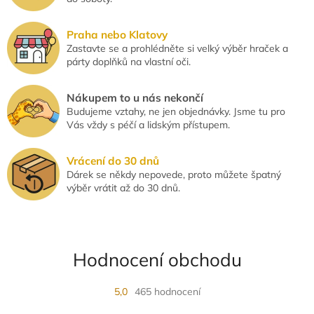
i
s
u
Praha nebo Klatovy
Zastavte se a prohlédněte si velký výběr hraček a
párty doplňků na vlastní oči.
Nákupem to u nás nekončí
Budujeme vztahy, ne jen objednávky. Jsme tu pro
Vás vždy s péčí a lidským přístupem.
Vrácení do 30 dnů
Dárek se někdy nepovede, proto můžete špatný
výběr vrátit až do 30 dnů.
Hodnocení obchodu
5,0
465 hodnocení