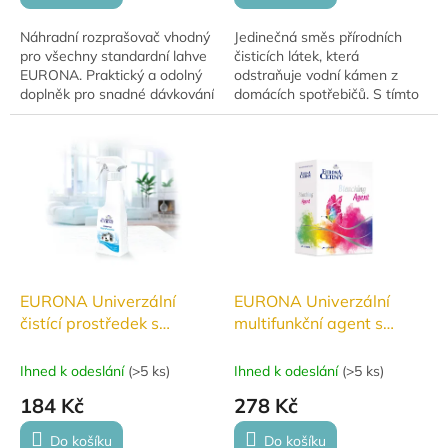
Náhradní rozprašovač vhodný
Jedinečná směs přírodních
pro všechny standardní lahve
čisticích látek, která
EURONA. Praktický a odolný
odstraňuje vodní kámen z
doplněk pro snadné dávkování
domácích spotřebičů. S tímto
čisticích prostředků.
prostředkem lze čistit:
rychlovarné konvice (plastové,
kovové i...
EURONA Univerzální
EURONA Univerzální
čistící prostředek s
multifunkční agent s
ochrannou funkcí 250 ml
obsahem kyslíku 800g
Ihned k odeslání
(
>5 ks
)
Ihned k odeslání
(
>5 ks
)
184 Kč
278 Kč
Do košíku
Do košíku