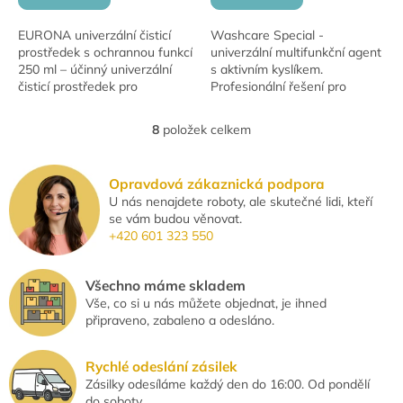
EURONA univerzální čisticí
Washcare Special -
prostředek s ochrannou funkcí
univerzální multifunkční agent
250 ml – účinný univerzální
s aktivním kyslíkem.
čisticí prostředek pro
Profesionální řešení pro
hygienickou čistotu všech
odstraňování skvrn, plísní a
omyvatelných povrchů v
čištění odpadů. Vynikající
8
položek celkem
O
domácnosti.
účinnost i na ty...
v
l
Opravdová zákaznická podpora
á
U nás nenajdete roboty, ale skutečné lidi, kteří
d
se vám budou věnovat.
a
+420 601 323 550
c
í
p
Všechno máme skladem
r
Vše, co si u nás můžete objednat, je ihned
v
připraveno, zabaleno a odesláno.
k
y
v
Rychlé odeslání zásilek
ý
Zásilky odesíláme každý den do 16:00. Od pondělí
p
do soboty.