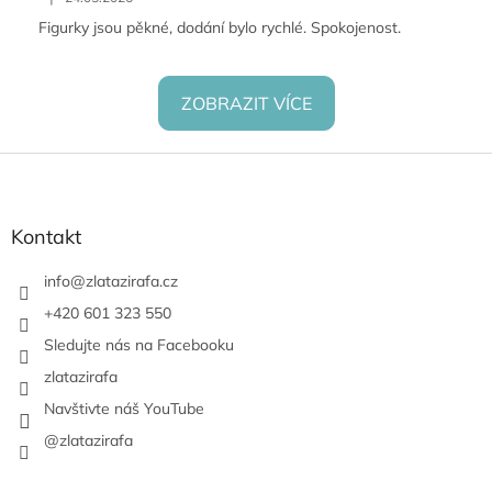
Figurky jsou pěkné, dodání bylo rychlé. Spokojenost.
ZOBRAZIT VÍCE
Z
á
p
a
Kontakt
t
í
info
@
zlatazirafa.cz
+420 601 323 550
Sledujte nás na Facebooku
zlatazirafa
Navštivte náš YouTube
@zlatazirafa