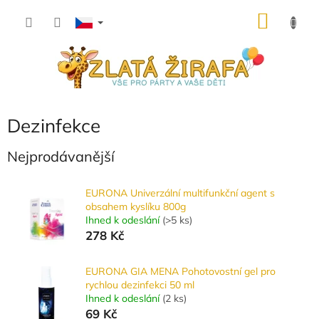
Přejít
NÁKU
na
obsah
KOŠÍK
Dezinfekce
Nejprodávanější
EURONA Univerzální multifunkční agent s
obsahem kyslíku 800g
Ihned k odeslání
(
>5 ks
)
278 Kč
EURONA GIA MENA Pohotovostní gel pro
rychlou dezinfekci 50 ml
Ihned k odeslání
(
2 ks
)
69 Kč