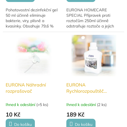
Pohotovostní dezinfekční gel
EURONA HOMECARE
50 ml účinně eliminuje
SPECIAL Přípravek proti
bakterie, viry, plísně a
roztočům 250ml účinně
kvasinky. Obsahuje 79,6 %
odstraňuje roztoče a jejich
alkoholu a glycerin pro
alergeny z textilií a nábytku. Je
ochranu pokožky. S
bezpečný pro domácí použití,
hypoalergenní parfemací Gia...
snadno se aplikuje a je...
EURONA Náhradní
EURONA
rozprašovač
Rychlorozpouštěč
vodního kamene pro
domácí spotřebiče
Ihned k odeslání
(
>5 ks
)
Ihned k odeslání
(
2 ks
)
10 Kč
189 Kč
Do košíku
Do košíku