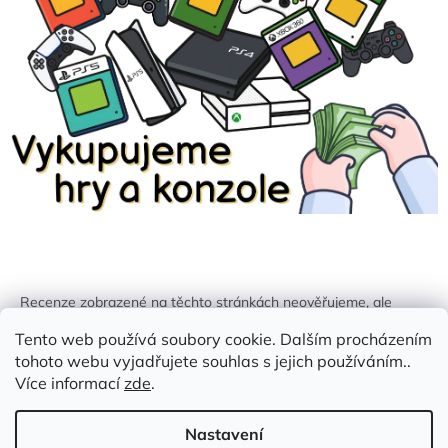
Recenze zobrazené na těchto stránkách neověřujeme, ale
kontrolujeme a odstraňujeme podvodný obsah, pokud je
Tento web používá soubory cookie. Dalším procházením
identifikován.
tohoto webu vyjadřujete souhlas s jejich používáním..
Více informací
zde
.
Nastavení
Vytvořil Shoptet