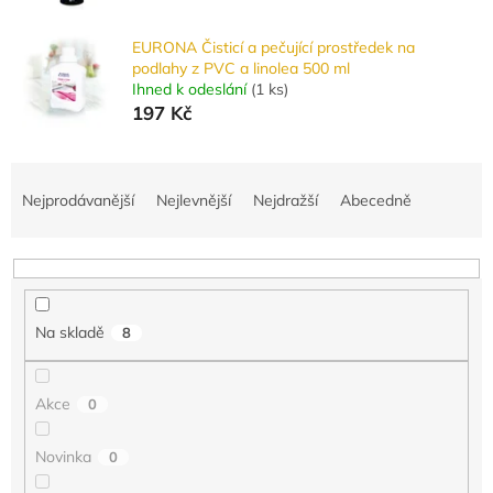
EURONA Čisticí a pečující prostředek na
podlahy z PVC a linolea 500 ml
Ihned k odeslání
(
1 ks
)
197 Kč
Ř
a
Nejprodávanější
Nejlevnější
Nejdražší
Abecedně
z
e
n
í
p
Na skladě
8
r
o
d
Akce
0
u
k
Novinka
0
t
ů