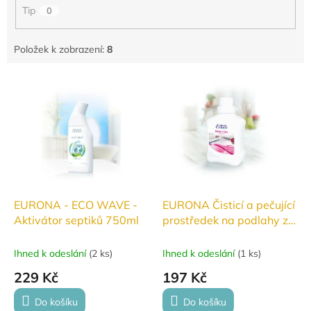
Tip
0
Položek k zobrazení:
8
V
ý
p
i
s
p
r
o
d
EURONA - ECO WAVE -
EURONA Čisticí a pečující
u
Aktivátor septiků 750ml
prostředek na podlahy z
k
PVC a linolea 500 ml
t
Ihned k odeslání
(
2 ks
)
Ihned k odeslání
(
1 ks
)
ů
229 Kč
197 Kč
Do košíku
Do košíku