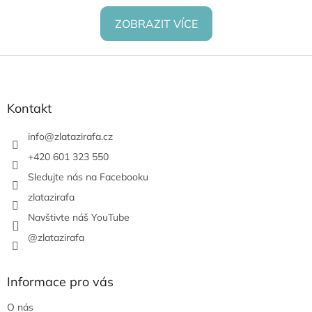
ZOBRAZIT VÍCE
Z
á
p
a
Kontakt
t
í
info
@
zlatazirafa.cz
+420 601 323 550
Sledujte nás na Facebooku
zlatazirafa
Navštivte náš YouTube
@zlatazirafa
Informace pro vás
O nás