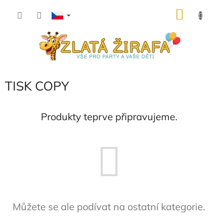
Přejít
NÁKU
na
obsah
KOŠÍK
TISK COPY
Produkty teprve připravujeme.
Můžete se ale podívat na ostatní kategorie.