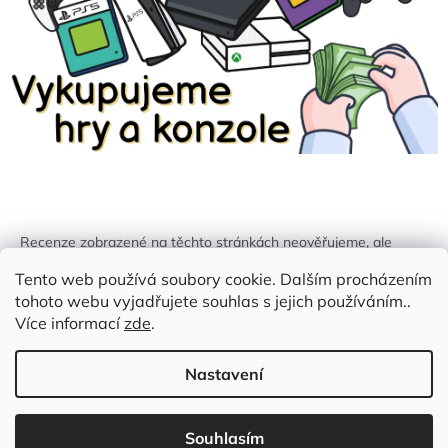
Recenze zobrazené na těchto stránkách neověřujeme, ale
kontrolujeme a odstraňujeme podvodný obsah, pokud je
Tento web používá soubory cookie. Dalším procházením
identifikován.
tohoto webu vyjadřujete souhlas s jejich používáním..
Více informací
zde
.
Nastavení
Vytvořil Shoptet
Souhlasím
Copyright 2026
Zlatá Žirafa
. Všechna práva vyhrazena.