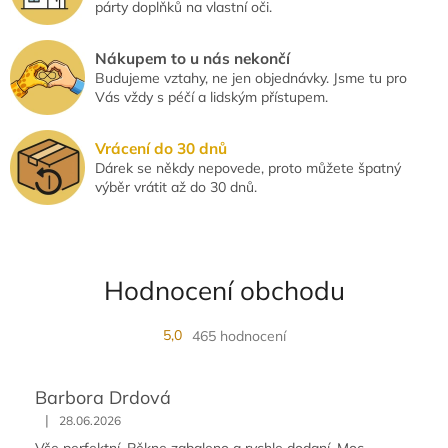
párty doplňků na vlastní oči.
Nákupem to u nás nekončí
Budujeme vztahy, ne jen objednávky. Jsme tu pro
Vás vždy s péčí a lidským přístupem.
Vrácení do 30 dnů
Dárek se někdy nepovede, proto můžete špatný
výběr vrátit až do 30 dnů.
Hodnocení obchodu
5,0
465 hodnocení
Barbora Drdová
|
28.06.2026
Vše perfektní. Pěkne zabaleno a rychle dodaní. Moc