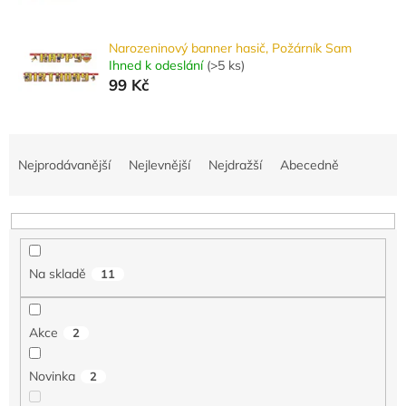
Narozeninový banner hasič, Požárník Sam
Ihned k odeslání
(
>5 ks
)
99 Kč
Ř
a
Nejprodávanější
Nejlevnější
Nejdražší
Abecedně
z
e
n
í
p
Na skladě
11
r
o
d
Akce
2
u
k
Novinka
2
t
ů