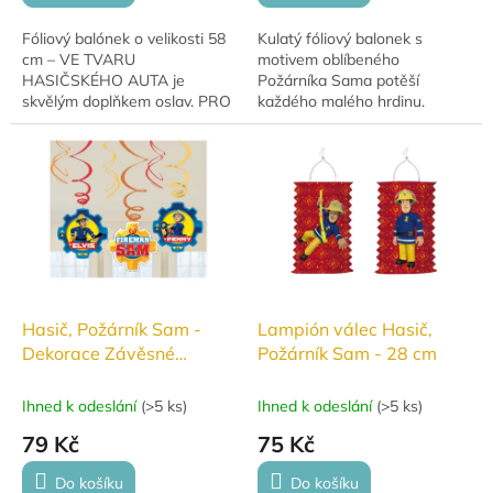
Fóliový balónek o velikosti 58
Kulatý fóliový balonek s
cm – VE TVARU
motivem oblíbeného
HASIČSKÉHO AUTA je
Požárníka Sama potěší
skvělým doplňkem oslav. PRO
každého malého hrdinu.
RADOST. Má krásné stálé
Skvělá dekorace na dětskou
barvy a hodí se na narozeniny,
oslavu nebo tematickou párty!
výročí i novoroční dekorace....
Hasič, Požárník Sam -
Lampión válec Hasič,
Dekorace Závěsné
Požárník Sam - 28 cm
dekorace
Ihned k odeslání
(
>5 ks
)
Ihned k odeslání
(
>5 ks
)
79 Kč
75 Kč
Do košíku
Do košíku