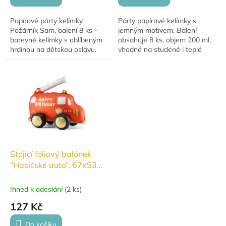
Papírové párty kelímky
Párty papírové kelímky s
Požárník Sam, balení 8 ks –
jemným motivem. Balení
barevné kelímky s oblíbeným
obsahuje 8 ks, objem 200 ml,
hrdinou na dětskou oslavu.
vhodné na studené i teplé
nápoje.
Stojící fóliový balónek
“Hasičské auto”, 67x53
cm
Ihned k odeslání
(
2 ks
)
127 Kč
Do košíku