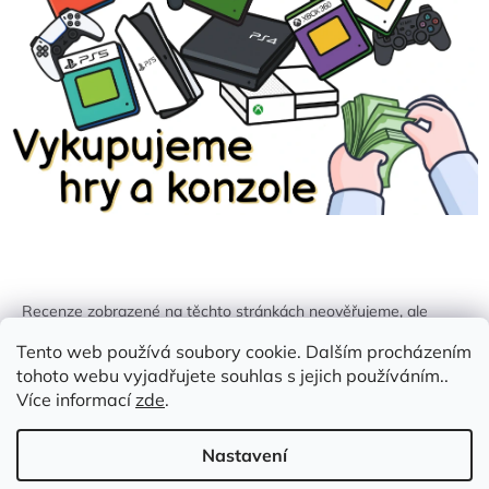
Recenze zobrazené na těchto stránkách neověřujeme, ale
kontrolujeme a odstraňujeme podvodný obsah, pokud je
Tento web používá soubory cookie. Dalším procházením
identifikován.
tohoto webu vyjadřujete souhlas s jejich používáním..
Více informací
zde
.
Nastavení
Vytvořil Shoptet