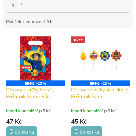
Tip
0
Položek k zobrazení:
11
V
Akce
ý
p
i
s
p
r
o
59 Kč
–20 %
59 Kč
–23 %
d
Dárkové tašky Hasič,
Dortové Svíčky 4ks Hasič,
u
Požárník Sam - 8 ks
Požárník Sam
k
t
Ihned k odeslání
(
>5 ks
)
Ihned k odeslání
(
>5 ks
)
ů
47 Kč
45 Kč
Do košíku
Do košíku