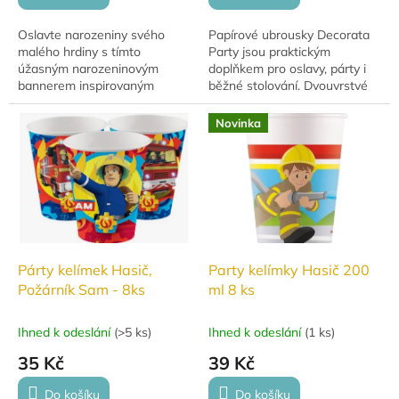
Oslavte narozeniny svého
Papírové ubrousky Decorata
malého hrdiny s tímto
Party jsou praktickým
úžasným narozeninovým
doplňkem pro oslavy, párty i
bannerem inspirovaným
běžné stolování. Dvouvrstvé
oblíbeným dětským seriálem
provedení zajišťuje dobrou
"Požárník Sam". Banner měří
savost a pevnost. Balení
Novinka
1,8 m na délku a 15 cm na...
obsahuje 20 ks...
Párty kelímek Hasič,
Party kelímky Hasič 200
Požárník Sam - 8ks
ml 8 ks
Ihned k odeslání
(
>5 ks
)
Ihned k odeslání
(
1 ks
)
35 Kč
39 Kč
Do košíku
Do košíku