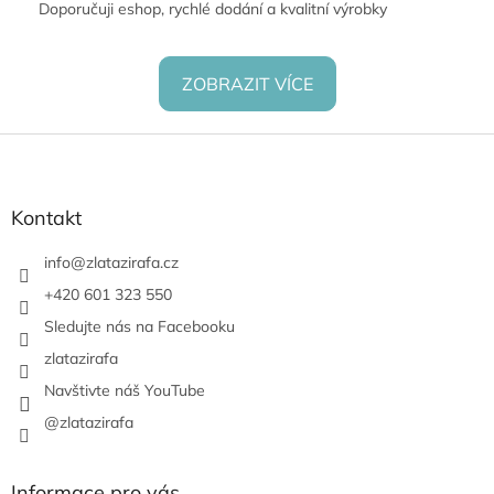
Doporučuji eshop, rychlé dodání a kvalitní výrobky
ZOBRAZIT VÍCE
Z
á
p
a
Kontakt
t
í
info
@
zlatazirafa.cz
+420 601 323 550
Sledujte nás na Facebooku
zlatazirafa
Navštivte náš YouTube
@zlatazirafa
Informace pro vás