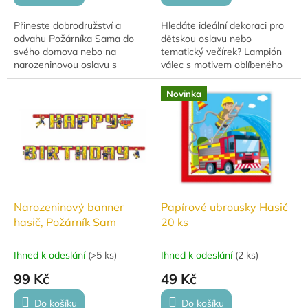
Přineste dobrodružství a
Hledáte ideální dekoraci pro
odvahu Požárníka Sama do
dětskou oslavu nebo
svého domova nebo na
tematický večírek? Lampión
narozeninovou oslavu s
válec s motivem oblíbeného
těmito úžasnými závěsnými
hrdiny Požárníka Sama je
dekoracemi! Balení obsahuje
přesně to, co potřebujete!
Novinka
6 ks dekorací s motivem...
Tento lampión o...
Narozeninový banner
Papírové ubrousky Hasič
hasič, Požárník Sam
20 ks
Ihned k odeslání
(
>5 ks
)
Ihned k odeslání
(
2 ks
)
99 Kč
49 Kč
Do košíku
Do košíku