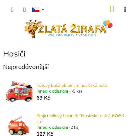
Přejít
NÁKU
na
obsah
KOŠÍK
Hasiči
Nejprodávanější
Fóliový balónek 58 cm hasičské auto
Ihned k odeslání
(
>5 ks
)
69 Kč
Stojící fóliový balónek “Hasičské auto”, 67x53
cm
Ihned k odeslání
(
2 ks
)
127 Kč