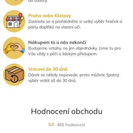
do soboty.
i
s
u
Praha nebo Klatovy
Zastavte se a prohlédněte si velký výběr hraček a
párty doplňků na vlastní oči.
Nákupem to u nás nekončí
Budujeme vztahy, ne jen objednávky. Jsme tu pro
Vás vždy s péčí a lidským přístupem.
Vrácení do 30 dnů
Dárek se někdy nepovede, proto můžete špatný
výběr vrátit až do 30 dnů.
Hodnocení obchodu
5,0
465 hodnocení