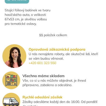
Stojící fóliový balónek ve tvaru
hasičského auta, o velikosti
67x53 cm, je skvělou volbou
pro tematické oslavy,
narozeniny nebo dětské párty.
Tento atraktivní balónek
11
položek celkem
O
přitahuje...
v
l
Opravdová zákaznická podpora
á
U nás nenajdete roboty, ale skutečné lidi, kteří
d
se vám budou věnovat.
a
+420 601 323 550
c
í
p
Všechno máme skladem
r
Vše, co si u nás můžete objednat, je ihned
v
připraveno, zabaleno a odesláno.
k
y
v
Rychlé odeslání zásilek
ý
Zásilky odesíláme každý den do 16:00. Od pondělí
p