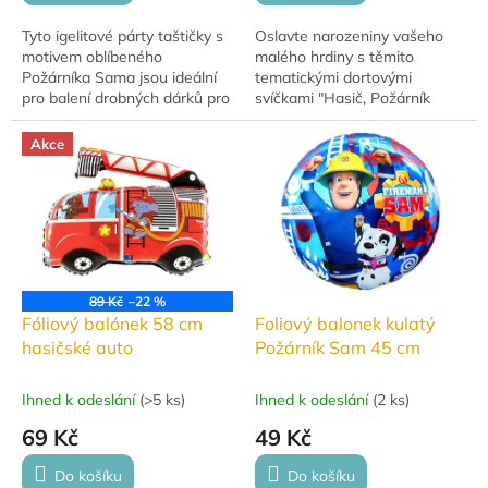
Tyto igelitové párty taštičky s
Oslavte narozeniny vašeho
motivem oblíbeného
malého hrdiny s těmito
Požárníka Sama jsou ideální
tematickými dortovými
pro balení drobných dárků pro
svíčkami "Hasič, Požárník
kamarády nebo hosty na vaší
Sam". Sada obsahuje čtyři
oslavě. Taštičky jsou
barevné svíčky, které
Akce
oboustranně...
dokonale ozdobí každý...
89 Kč
–22 %
Fóliový balónek 58 cm
Foliový balonek kulatý
hasičské auto
Požárník Sam 45 cm
Ihned k odeslání
(
>5 ks
)
Ihned k odeslání
(
2 ks
)
69 Kč
49 Kč
Do košíku
Do košíku