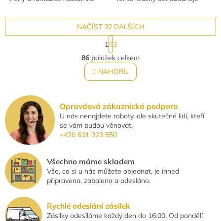
sada s houpačkou, květinovou
jídelní stůl, židle, dětskou
výzdobou a jelínčími...
sedačku a doplňky, díky nimž
NAČÍST 32 DALŠÍCH
si každé...
S
1
3
t
O
r
86
položek celkem
v
á
l
NAHORU
n
á
k
o
d
v
a
á
Opravdová zákaznická podpora
c
n
U nás nenajdete roboty, ale skutečné lidi, kteří
í
í
se vám budou věnovat.
p
+420 601 323 550
r
v
k
Všechno máme skladem
y
Vše, co si u nás můžete objednat, je ihned
v
připraveno, zabaleno a odesláno.
ý
p
i
Rychlé odeslání zásilek
s
Zásilky odesíláme každý den do 16:00. Od pondělí