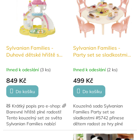
Figurky jsou...
Sylvanian Families -
Sylvanian Families -
Duhové dětské hřiště s
Party set se sladkostmi
bazénem #5746
#5742
Ihned k odeslání
(
3 ks
)
Ihned k odeslání
(
2 ks
)
849 Kč
499 Kč
Do košíku
Do košíku
🧸 Krátký popis pro e-shop: 🌈
Kouzelná sada Sylvanian
Barevné hřiště plné radosti!
Families Party set se
Tento kouzelný set ze světa
sladkostmi #5742 přinese
Sylvanian Families nabízí
dětem radost ze hry plné
skluzavku, bazének, pískoviště
detailů a fantazie. Obsahuje
a roztomilé doplňky pro
stůl, židle a bohaté sladké