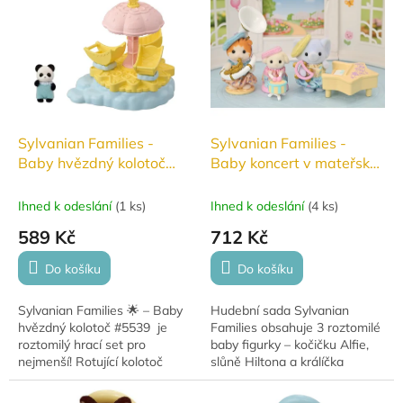
roztomilá mláďátka....
policemi pro...
Sylvanian Families -
Sylvanian Families -
Baby hvězdný kolotoč
Baby koncert v mateřské
#5539
školce #5817
Ihned k odeslání
(
1 ks
)
Ihned k odeslání
(
4 ks
)
589 Kč
712 Kč
Do košíku
Do košíku
Sylvanian Families 🌟 – Baby
Hudební sada Sylvanian
hvězdný kolotoč #5539 je
Families obsahuje 3 roztomilé
roztomilý hrací set pro
baby figurky – kočičku Alfie,
nejmenší! Rotující kolotoč
slůně Hiltona a králíčka
zabaví figurky a děti při
Rosemary – doplněné o
imaginativní hře.
hudební nástroje a podstavce.