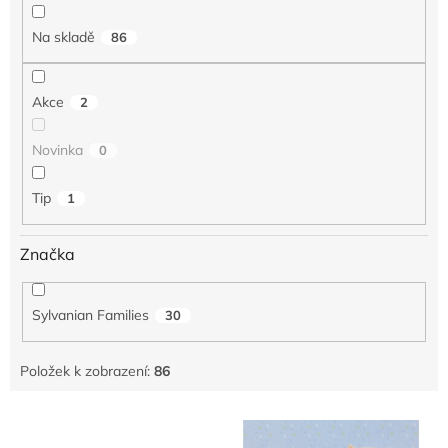
í
p
Na skladě
86
r
o
d
Akce
2
u
k
Novinka
0
t
ů
Tip
1
Značka
Sylvanian Families
30
Položek k zobrazení:
86
V
ý