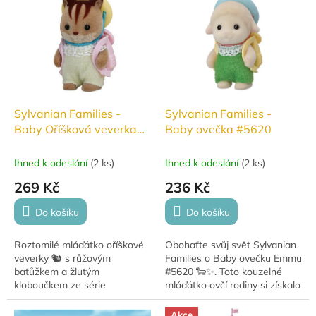
Ideální pro malé...
Sylvanian Families -
Sylvanian Families -
Baby Oříšková veverka
Baby ovečka #5620
#5406
Ihned k odeslání
(
2 ks
)
Ihned k odeslání
(
2 ks
)
269 Kč
236 Kč
Do košíku
Do košíku
Roztomilé mláďátko oříškové
Obohaťte svůj svět Sylvanian
veverky 🐿️ s růžovým
Families o Baby ovečku Emmu
batůžkem a žlutým
#5620 🐑✨. Toto kouzelné
kloboučkem ze série
mláďátko ovčí rodiny si získalo
Sylvanian Families je
srdce fanoušků a dokonce
připravené vyrazit na
obsadilo 3. místo ve volbách
Akce