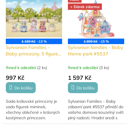
procházku a objevovat svět s
Sylvanian...
+ Dárek zdarma
kamarády!
1 159 Kč
–13 %
1 899 Kč
–15 %
Sylvanian Families -
Sylvanian families - Baby
Baby princezny, 5 figurek
theme park #5537
#5703
Ihned k odeslání
(
2 ks
)
Ihned k odeslání
(
3 ks
)
997 Kč
1 597 Kč
Do košíku
Do košíku
Sada královské princezny je
Sylvanian Families - Baby
sada figurek miminek,
zábavní park #5537 přináší do
všechny oblečené v krásných
vašeho domova kouzelný svět
kostýmech princezen.
plný radosti. Hradní areál s
ruským kolem, vikingskou lodí
a dráhou s autíčky nabízí...