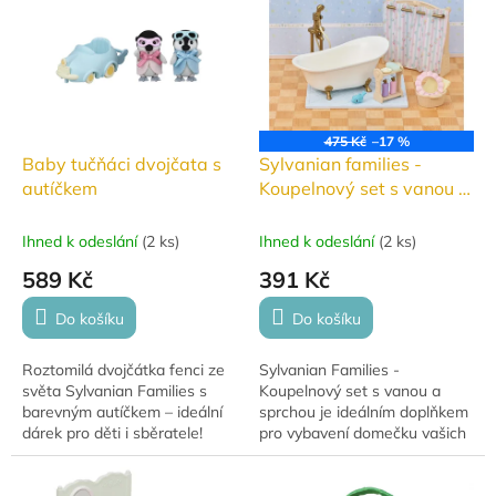
p
i
s
p
r
o
475 Kč
–17 %
d
Baby tučňáci dvojčata s
Sylvanian families -
u
autíčkem
Koupelnový set s vanou a
k
sprchou
t
Ihned k odeslání
(
2 ks
)
Ihned k odeslání
(
2 ks
)
ů
589 Kč
391 Kč
Do košíku
Do košíku
Roztomilá dvojčátka fenci ze
Sylvanian Families -
světa Sylvanian Families s
Koupelnový set s vanou a
barevným autíčkem – ideální
sprchou je ideálním doplňkem
dárek pro děti i sběratele!
pro vybavení domečku vašich
Sylvanians. Tento detailně
propracovaný set obsahuje
krásnou vanu,...