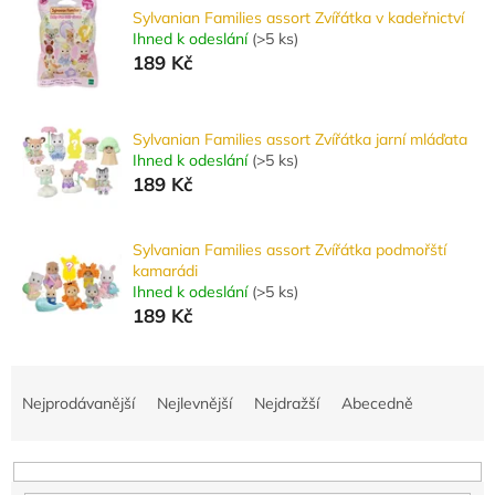
Sylvanian Families assort Zvířátka v kadeřnictví
Ihned k odeslání
(
>5 ks
)
189 Kč
Sylvanian Families assort Zvířátka jarní mláďata
Ihned k odeslání
(
>5 ks
)
189 Kč
Sylvanian Families assort Zvířátka podmořští
kamarádi
Ihned k odeslání
(
>5 ks
)
189 Kč
Ř
a
Nejprodávanější
Nejlevnější
Nejdražší
Abecedně
z
e
n