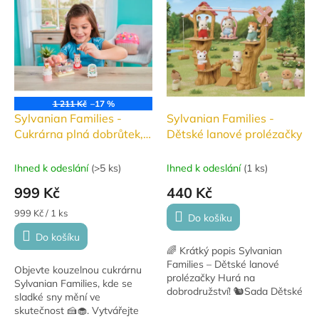
1 211 Kč
–17 %
Sylvanian Families -
Sylvanian Families -
Cukrárna plná dobrůtek,
Dětské lanové prolézačky
startovací set #5807
Ihned k odeslání
(
>5 ks
)
Ihned k odeslání
(
1 ks
)
999 Kč
440 Kč
Měrná
999 Kč / 1 ks
Do košíku
cena:
Do košíku
🌈 Krátký popis Sylvanian
Families – Dětské lanové
Objevte kouzelnou cukrárnu
prolézačky Hurá na
Sylvanian Families, kde se
dobrodružství! 🐿️Sada Dětské
sladké sny mění ve
lanové prolézačky přináší do
skutečnost 🍰🧁. Vytvářejte
světa Sylvanian Families