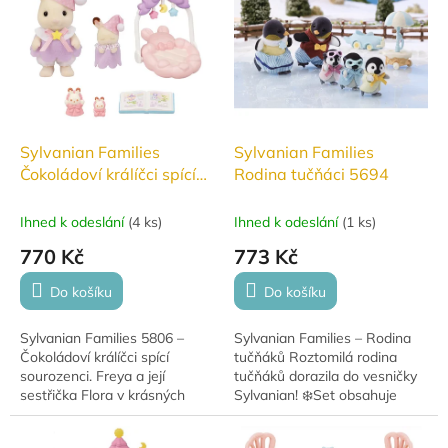
koupelnové doplňky....
školku či hřiště...
Sylvanian Families
Sylvanian Families
Čokoládoví králíčci spící
Rodina tučňáci 5694
sourozenci #5806
Ihned k odeslání
(
4 ks
)
Ihned k odeslání
(
1 ks
)
770 Kč
773 Kč
Do košíku
Do košíku
Sylvanian Families 5806 –
Sylvanian Families – Rodina
Čokoládoví králíčci spící
tučňáků Roztomilá rodina
sourozenci. Freya a její
tučňáků dorazila do vesničky
sestřička Flora v krásných
Sylvanian! ❄️Set obsahuje
pyžamech s postýlkou a
maminku, tatínka, miminko a
doplňky pro klidné sny. 🌙✨
malý vozík na klouzání.