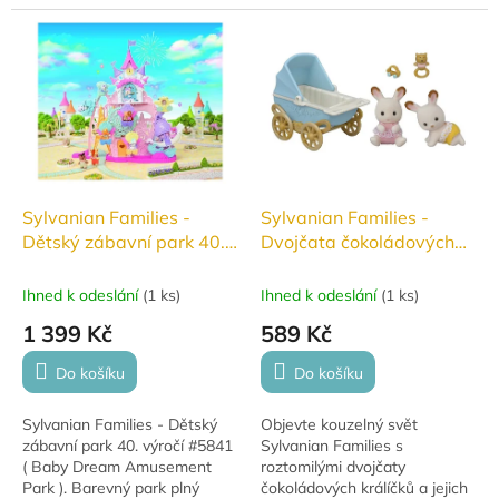
více než 100 kombinací
spoustu zábavy a...
dortíků a sladkostí s
autentickými doplňky a
proměňte...
Sylvanian Families -
Sylvanian Families -
Dětský zábavní park 40.
Dvojčata čokoládových
výročí #5841
králíčků s kočárkem
#5432
Ihned k odeslání
(
1 ks
)
Ihned k odeslání
(
1 ks
)
1 399 Kč
589 Kč
Do košíku
Do košíku
Sylvanian Families - Dětský
Objevte kouzelný svět
zábavní park 40. výročí #5841
Sylvanian Families s
( Baby Dream Amusement
roztomilými dvojčaty
Park ). Barevný park plný
čokoládových králíčků a jejich