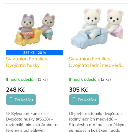
jsou ideálním doplňkem
fencí dvojčátka a jejich malé
vašeho herního světa!
autíčko, které je ideální pro...
337 Kč
–26 %
Sylvanian Families -
Sylvanian Families -
Dvojčata husky
Dvojčata lední medvědi
#5830
Ihned k odeslání
(
1 ks
)
Ihned k odeslání
(
2 ks
)
248 Kč
305 Kč
Do košíku
Do košíku
🐶 Sylvanian Families –
Objevte roztomilá dvojčata z
Dvojčata husky (#5638) –
rodiny ledních medvědů –
roztomilá miminka Amber a
Stanleyho a Almu – s měkkým
Jeremy s pohyblivými
semišovým kožíškem. Sada