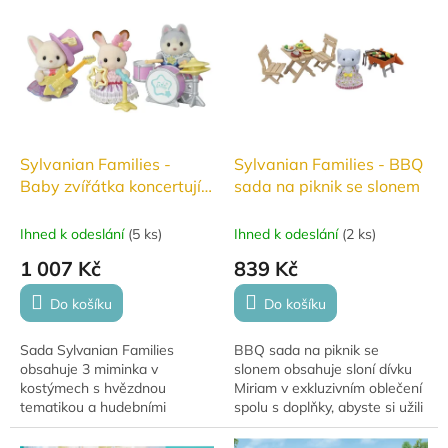
Sylvanian Families -
Sylvanian Families - BBQ
Baby zvířátka koncertují
sada na piknik se slonem
#5845
Ihned k odeslání
(
5 ks
)
Ihned k odeslání
(
2 ks
)
1 007 Kč
839 Kč
Do košíku
Do košíku
Sada Sylvanian Families
BBQ sada na piknik se
obsahuje 3 miminka v
slonem obsahuje sloní dívku
kostýmech s hvězdnou
Miriam v exkluzivním oblečení
tematikou a hudebními
spolu s doplňky, abyste si užili
nástroji – basovou kytaru,
hru s grilováním. Užijte si hru s
mikrofon a bicí soupravu.
grilováním a vařením jídla na...