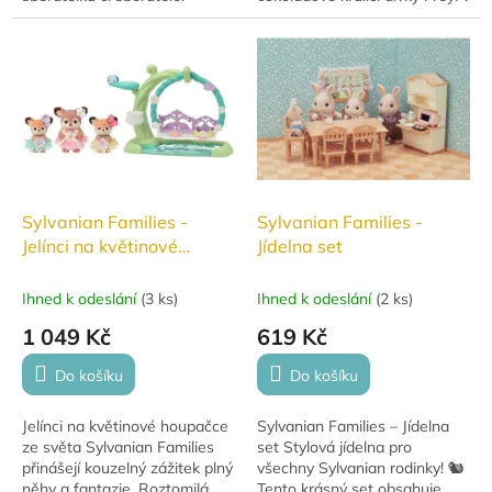
Pomozte rodince Fenců
šatech inspirovaných
připravit vše potřebné na
jahodovým dortem se
jejich piknikový...
slavnostní židlí.
Sylvanian Families -
Sylvanian Families -
Jelínci na květinové
Jídelna set
houpačce
Ihned k odeslání
(
3 ks
)
Ihned k odeslání
(
2 ks
)
1 049 Kč
619 Kč
Do košíku
Do košíku
Jelínci na květinové houpačce
Sylvanian Families – Jídelna
ze světa Sylvanian Families
set Stylová jídelna pro
přinášejí kouzelný zážitek plný
všechny Sylvanian rodinky! 🐿️
něhy a fantazie. Roztomilá
Tento krásný set obsahuje