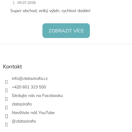
|
05.07.2026
Super obchod, velký výběr, rychlost dodání
ZOBRAZIT VÍCE
Z
á
p
a
Kontakt
t
í
info
@
zlatazirafa.cz
+420 601 323 550
Sledujte nás na Facebooku
zlatazirafa
Navštivte náš YouTube
@zlatazirafa