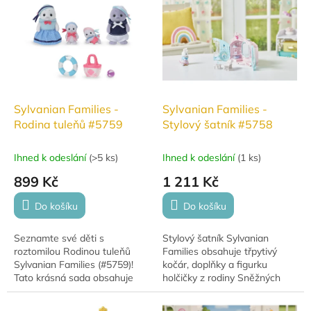
hebkým povrchem podporují
dětskou...
Sylvanian Families -
Sylvanian Families -
Rodina tuleňů #5759
Stylový šatník #5758
Ihned k odeslání
(
>5 ks
)
Ihned k odeslání
(
1 ks
)
899 Kč
1 211 Kč
Do košíku
Do košíku
Seznamte své děti s
Stylový šatník Sylvanian
roztomilou Rodinou tuleňů
Families obsahuje třpytivý
Sylvanian Families (#5759)!
kočár, doplňky a figurku
Tato krásná sada obsahuje
holčičky z rodiny Sněžných
čtyři členy tulení rodiny –
králíků. Po otevření dveří se
tatínka, maminku a dvě
kočár promění v komnatu s