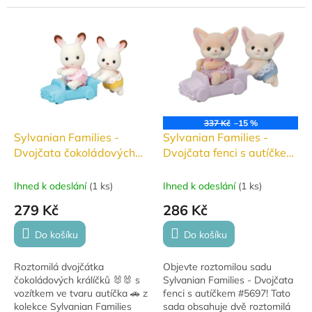
atrakcí s palácem, otevíracími
stylovým kočárkem. Ideální
dveřmi a speciální figurkou
doplněk do každé sbírky a
miminka...
skvělý dárek pro děti od 3 let.
337 Kč
–15 %
Sylvanian Families -
Sylvanian Families -
Dvojčata čokoládových
Dvojčata fenci s autíčkem
králíčků s vozítkem ve
#5697
tvaru autíčka #5420
Ihned k odeslání
(
1 ks
)
Ihned k odeslání
(
1 ks
)
279 Kč
286 Kč
Do košíku
Do košíku
Roztomilá dvojčátka
Objevte roztomilou sadu
čokoládových králíčků 🐰🐰 s
Sylvanian Families - Dvojčata
vozítkem ve tvaru autíčka 🚗 z
fenci s autíčkem #5697! Tato
kolekce Sylvanian Families
sada obsahuje dvě roztomilá