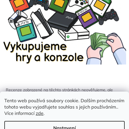
Recenze zobrazené na těchto stránkách neověřujeme, ale
kontrolujeme a odstraňujeme podvodný obsah, pokud je
Tento web používá soubory cookie. Dalším procházením
identifikován.
tohoto webu vyjadřujete souhlas s jejich používáním..
Více informací
zde
.
Nastavení