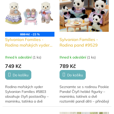
nekonečné...
pohoštění pro 4 osoby,...
888 Kč
–15 %
Sylvanian Families -
Sylvanian Families -
Rodina mořských vyder
Rodina pand #9529
#5803
Ihned k odeslání
(
1 ks
)
Ihned k odeslání
(
1 ks
)
749 Kč
789 Kč
Do košíku
Do košíku
Rodina mořských vyder
Seznamte se s rodinou Pookie
Sylvanian Families #5803
Panda! Čtyři hebké figurky –
obsahuje čtyři postavičky –
maminka, tatínek a dvě
maminku, tatínka a dvě
roztomilé pandí děti – přinášejí
mláďata. Detailně
spoustu radosti a nekonečné
propracované figurky s
možnosti pro hru. Všechny...