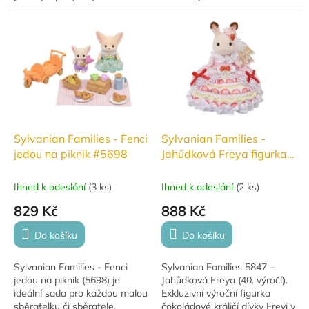
hlavičkami a vozíkem ve tvaru
obsahuje dvě figurky a vozítko
vláčku. Perfektní doplněk pro
ve tvaru autíčka, které lze
sběratele i děti od 3...
kombinovat...
Sylvanian Families - Fenci
Sylvanian Families -
jedou na piknik #5698
Jahůdková Freya figurka
ke 40. výročí #5847
Ihned k odeslání
(
3 ks
)
Ihned k odeslání
(
2 ks
)
829 Kč
888 Kč
Do košíku
Do košíku
Sylvanian Families - Fenci
Sylvanian Families 5847 –
jedou na piknik (5698) je
Jahůdková Freya (40. výročí).
ideální sada pro každou malou
Exkluzivní výroční figurka
sběratelku či sběratele.
čokoládové králičí dívky Freyi v