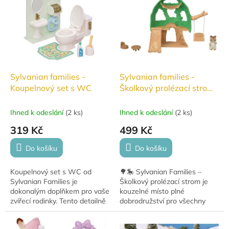
Sylvanian families -
Sylvanian families -
Koupelnový set s WC
Školkový prolézací strom
#5318
Ihned k odeslání
(
2 ks
)
Ihned k odeslání
(
2 ks
)
319 Kč
499 Kč
Do košíku
Do košíku
Koupelnový set s WC od
🌳🎠 Sylvanian Families –
Sylvanian Families je
Školkový prolézací strom je
dokonalým doplňkem pro vaše
kouzelné místo plné
zvířecí rodinky. Tento detailně
dobrodružství pro všechny
propracovaný set obsahuje
malé kamarády ze Sylvanian
vanu, umyvadlo, WC a další
vesničky! Ideální doplněk pro