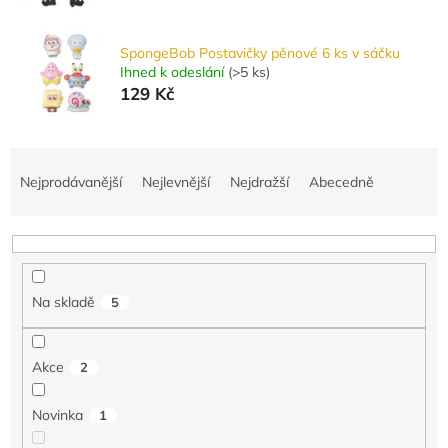
SpongeBob Postavičky pěnové 6 ks v sáčku
Ihned k odeslání
(
>5 ks
)
129 Kč
Ř
a
Nejprodávanější
Nejlevnější
Nejdražší
Abecedně
z
e
n
í
p
Na skladě
5
r
o
d
Akce
2
u
k
Novinka
1
t
ů