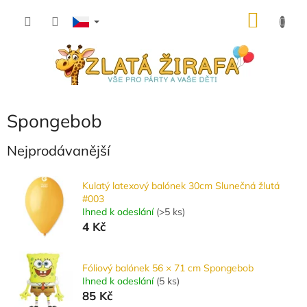
Přejít
NÁKU
na
obsah
KOŠÍK
Spongebob
Nejprodávanější
Kulatý latexový balónek 30cm Slunečná žlutá
#003
Ihned k odeslání
(
>5 ks
)
4 Kč
Fóliový balónek 56 × 71 cm Spongebob
Ihned k odeslání
(
5 ks
)
85 Kč