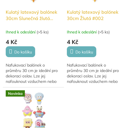
Kulatý latexový balónek
Kulatý latexový balónek
30cm Slunečná žlutá
30cm Žlutá #002
#003
Ihned k odeslání
(
>5 ks
)
Ihned k odeslání
(
>5 ks
)
4 Kč
4 Kč
Do košíku
Do košíku
Nafukovací balónek o
Nafukovací balónek o
průměru 30 cm je ideální pro
průměru 30 cm je ideální pro
dekoraci oslav. Lze jej
dekoraci oslav. Lze jej
nafouknout vzduchem nebo
nafouknout vzduchem nebo
héliem, přičemž s héliem se
héliem, přičemž s héliem se
vznáší 10–12 hodin. Balónky
vznáší (10–12 hodin). Balónky
Novinka
jsou vyrobeny z...
jsou vyrobeny...