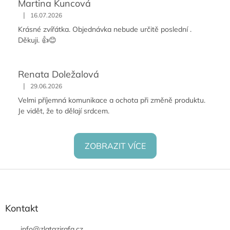
Martina Kuncová
|
16.07.2026
Krásné zvířátka. Objednávka nebude určitě poslední .
Děkuji. 👍😊
Renata Doležalová
|
29.06.2026
Velmi příjemná komunikace a ochota při změně produktu.
Je vidět, že to dělají srdcem.
ZOBRAZIT VÍCE
Z
á
p
a
Kontakt
t
info
@
zlatazirafa.cz