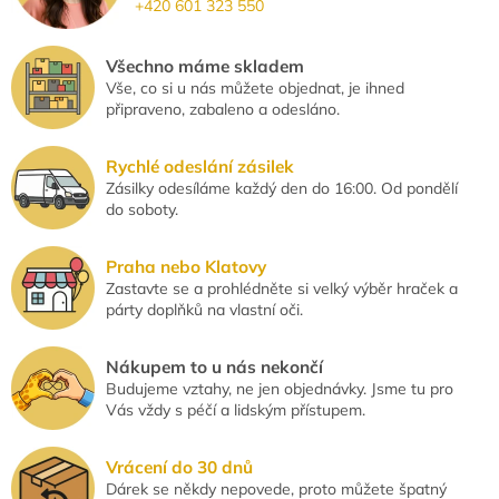
+420 601 323 550
c
í
p
Všechno máme skladem
r
Vše, co si u nás můžete objednat, je ihned
v
připraveno, zabaleno a odesláno.
k
y
v
Rychlé odeslání zásilek
ý
Zásilky odesíláme každý den do 16:00. Od pondělí
p
do soboty.
i
s
u
Praha nebo Klatovy
Zastavte se a prohlédněte si velký výběr hraček a
párty doplňků na vlastní oči.
Nákupem to u nás nekončí
Budujeme vztahy, ne jen objednávky. Jsme tu pro
Vás vždy s péčí a lidským přístupem.
Vrácení do 30 dnů
Dárek se někdy nepovede, proto můžete špatný