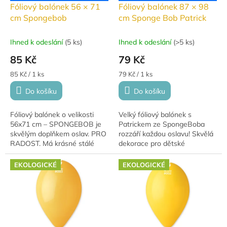
d
Fóliový balónek 56 × 71
Fóliový balónek 87 × 98
u
cm Spongebob
cm Sponge Bob Patrick
k
t
Ihned k odeslání
(
5 ks
)
Ihned k odeslání
(
>5 ks
)
ů
85 Kč
79 Kč
Měrná
Měrná
85 Kč / 1 ks
79 Kč / 1 ks
cena:
cena:
Do košíku
Do košíku
Fóliový balónek o velikosti
Velký fóliový balónek s
56x71 cm – SPONGEBOB je
Patrickem ze SpongeBoba
skvělým doplňkem oslav. PRO
rozzáří každou oslavu! Skvělá
RADOST. Má krásné stálé
dekorace pro dětské
barvy a hodí se na narozeniny,
narozeniny i tematické párty.
výročí i novoroční dekorace.
EKOLOGICKÉ
EKOLOGICKÉ
Tento balónek...