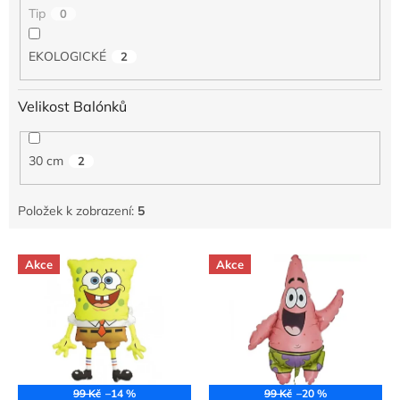
Tip
0
EKOLOGICKÉ
2
Velikost Balónků
30 cm
2
Položek k zobrazení:
5
V
Akce
Akce
ý
p
i
s
p
r
o
99 Kč
–14 %
99 Kč
–20 %