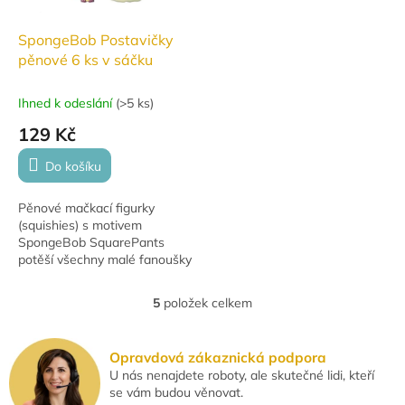
SpongeBob Postavičky
pěnové 6 ks v sáčku
Ihned k odeslání
(
>5 ks
)
129 Kč
Do košíku
Pěnové mačkací figurky
(squishies) s motivem
SpongeBob SquarePants
potěší všechny malé fanoušky
oblíbeného seriálu. Balení
obsahuje 6 postaviček o výšce
5
položek celkem
O
6–7 cm. Vhodné pro děti...
v
l
Opravdová zákaznická podpora
á
U nás nenajdete roboty, ale skutečné lidi, kteří
d
se vám budou věnovat.
a