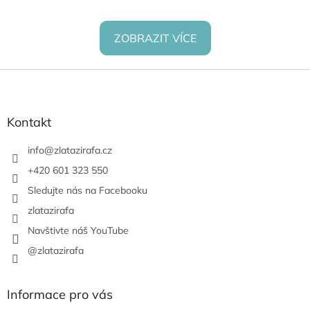
ZOBRAZIT VÍCE
Z
á
p
a
Kontakt
t
í
info
@
zlatazirafa.cz
+420 601 323 550
Sledujte nás na Facebooku
zlatazirafa
Navštivte náš YouTube
@zlatazirafa
Informace pro vás