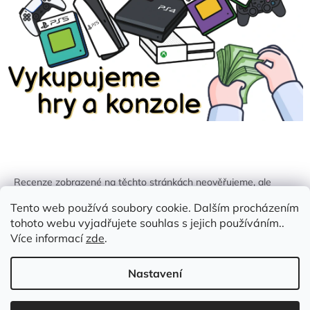
Recenze zobrazené na těchto stránkách neověřujeme, ale
kontrolujeme a odstraňujeme podvodný obsah, pokud je
Tento web používá soubory cookie. Dalším procházením
identifikován.
tohoto webu vyjadřujete souhlas s jejich používáním..
Více informací
zde
.
Nastavení
Vytvořil Shoptet