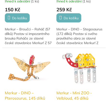
Ihned k odeslání
(
1 ks
)
Ihned k odeslání
(
1 ks
)
150 Kč
259 Kč
Do košíku
Do košíku
Merkur – Broučci – Roháč (57
Merkur – DINO – Stegosaurus
dílků) Postav si impozantního
(172 dílků) Postav si svého
brouka Roháče ze slavné
pravěkého obra ze slavné
české stavebnice Merkur! Z 57
české stavebnice Merkur! Z
kovových dílků vytvoříš
172 kovových dílků vytvoříš
realistický model hmyzu,
věrný model Stegosaura s...
který...
Merkur - DINO –
Merkur - Mini ZOO -
Pterosaurus, 145 dílků
Velbloud, 45 dílků