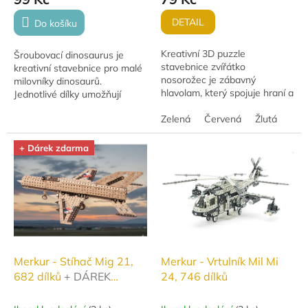
DETAIL
Do košíku
Kreativní 3D puzzle
Šroubovací dinosaurus je
stavebnice zvířátko
kreativní stavebnice pro malé
nosorožec je zábavný
milovníky dinosaurů.
hlavolam, který spojuje hraní a
Jednotlivé dílky umožňují
rozvoj dovedností. Děti si
sestavení vlastního dinosaura.
skládají detailní model zvířátka
Zelená
Červená
Žlutá
Vyrobeno z kvalitního plastu,
a zároveň trénují...
vhodné pro...
+ Dárek zdarma
Merkur - Stíhač Mig 21,
Merkur - Vrtulník Mil Mi
682 dílků
+ DÁREK
24, 746 dílků
ZDARMA