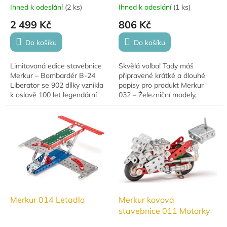
Ihned k odeslání
(
2 ks
)
Ihned k odeslání
(
1 ks
)
2 499 Kč
806 Kč
Do košíku
Do košíku
Limitovaná edice stavebnice
Skvělá volba! Tady máš
Merkur – Bombardér B-24
připravené krátké a dlouhé
Liberator se 902 dílky vznikla
popisy pro produkt Merkur
k oslavě 100 let legendární
032 – Železniční modely,
stavebnice Merkur a na
ideální pro e-shop i propagaci
počest českého letce
na sociálních sítích.Texty jsou
Františka Švejdara....
psané...
Merkur 014 Letadlo
Merkur kovová
stavebnice 011 Motorky