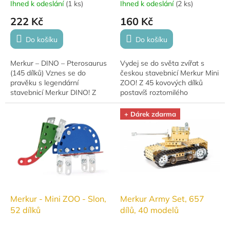
Ihned k odeslání
(
1 ks
)
Ihned k odeslání
(
2 ks
)
222 Kč
160 Kč
Do košíku
Do košíku
Merkur – DINO – Pterosaurus
Vydej se do světa zvířat s
(145 dílků) Vznes se do
českou stavebnicí Merkur Mini
pravěku s legendární
ZOO! Z 45 kovových dílků
stavebnicí Merkur DINO! Z
postavíš roztomilého
145 kovových dílků postavíš
velblouda, který rozvíjí
okřídleného Pterosaura, který
kreativitu, zručnost a
+ Dárek zdarma
rozvíjí...
trpělivost. Vyrobeno...
Merkur - Mini ZOO - Slon,
Merkur Army Set, 657
52 dílků
dílů, 40 modelů