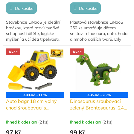
Do košíku
Do košíku
Stavebnice LiNooS je ideální
Plastová stavebnice LiNooS
hračkou, která rozvíjí tvořivé
250 ks umožňuje dětem
schopnosti dítěte, logické
sestavit dinosaura, auto, hada
myšlení a učí děti trpělivosti.
a mnoho dalších tvarů. Díly
Balení obsahuje 207ks
jsou snadno spojitelné a
stavebních dílků, ze kterých
rozložitelné, kompatibilní s
Akce
Akce
si...
většinou...
109 Kč
–11 %
135 Kč
–26 %
Auto bagr 18 cm volný
Dinosaurus šroubovací
chod šroubovací s
zelený Brontosaurus, 24
doplňky
dílků
Ihned k odeslání
(
2 ks
)
Ihned k odeslání
(
2 ks
)
97 Kč
99 Kč