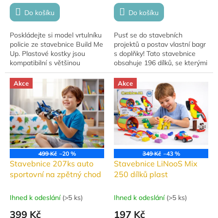
Do košíku
Do košíku
Poskládejte si model vrtulníku
Pusť se do stavebních
policie ze stavebnice Build Me
projektů a postav vlastní bagr
Up. Plastové kostky jsou
s doplňky! Tato stavebnice
kompatibilní s většinou
obsahuje 196 dílků, se kterými
ostatních stavebnic známých
si děti mohou vytvořit
značek. Stavebnice je ideální
realistický stavební model a
Akce
Akce
hračkou,...
zažít spoustu...
499 Kč
–20 %
349 Kč
–43 %
Stavebnice 207ks auto
Stavebnice LiNooS Mix
sportovní na zpětný chod
250 dílků plast
Ihned k odeslání
(
>5 ks
)
Ihned k odeslání
(
>5 ks
)
399 Kč
197 Kč