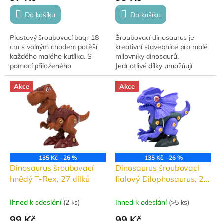
Do košíku
Do košíku
Plastový šroubovací bagr 18
Šroubovací dinosaurus je
cm s volným chodem potěší
kreativní stavebnice pro malé
každého malého kutílka. S
milovníky dinosaurů.
pomocí přiloženého
Jednotlivé dílky umožňují
šroubováku se třemi nástavci
sestavení vlastního dinosaura.
si dítě může autíčko rozebrat i
Vyrobeno z kvalitního plastu,
Akce
Akce
složit. Skvělé...
vhodné pro...
135 Kč
–26 %
135 Kč
–26 %
Dinosaurus šroubovací
Dinosaurus šroubovací
hnědý T-Rex, 27 dílků
fialový Dilophosaurus, 26
dílků
Ihned k odeslání
(
2 ks
)
Ihned k odeslání
(
>5 ks
)
99 Kč
99 Kč