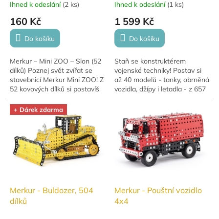
Ihned k odeslání
(
2 ks
)
Ihned k odeslání
(
1 ks
)
160 Kč
1 599 Kč
Do košíku
Do košíku
Merkur – Mini ZOO – Slon (52
Staň se konstruktérem
dílků) Poznej svět zvířat se
vojenské techniky! Postav si
stavebnicí Merkur Mini ZOO! Z
až 40 modelů - tanky, obrněná
52 kovových dílků si postavíš
vozidla, džípy i letadla - z 657
roztomilého slona, který rozvíjí
kovových dílků legendární
kreativitu,...
stavebnice Merkur.Rozvíjí...
+ Dárek zdarma
Merkur - Buldozer, 504
Merkur - Pouštní vozidlo
dílků
4x4