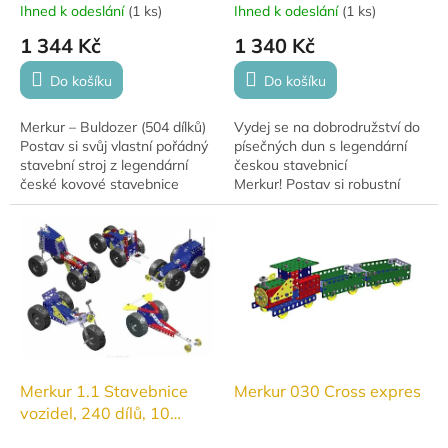
Ihned k odeslání
(
1 ks
)
Ihned k odeslání
(
1 ks
)
1 344 Kč
1 340 Kč
Do košíku
Do košíku
Merkur – Buldozer (504 dílků)
Vydej se na dobrodružství do
Postav si svůj vlastní pořádný
písečných dun s legendární
stavební stroj z legendární
českou stavebnicí
české kovové stavebnice
Merkur! Postav si robustní
Merkur! 🔩Z 504 dílků sestavíš
terénní vůz 4x4, který zvládne
funkční model buldozeru s...
každou překážku. Rozvíjí
kreativitu,...
Merkur 1.1 Stavebnice
Merkur 030 Cross expres
vozidel, 240 dílů, 10
modelů