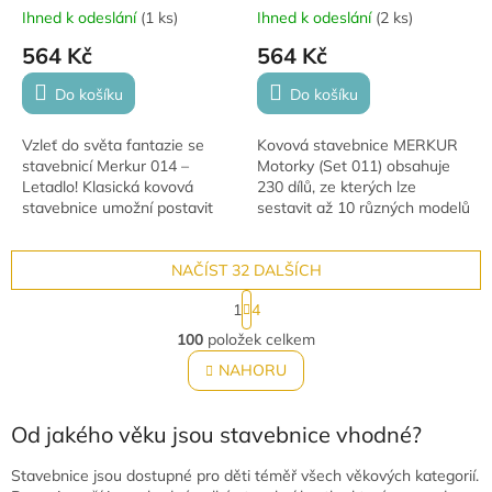
Ihned k odeslání
(
1 ks
)
Ihned k odeslání
(
2 ks
)
564 Kč
564 Kč
Do košíku
Do košíku
Vzleť do světa fantazie se
Kovová stavebnice MERKUR
stavebnicí Merkur 014 –
Motorky (Set 011) obsahuje
Letadlo! Klasická kovová
230 dílů, ze kterých lze
stavebnice umožní postavit
sestavit až 10 různých modelů
realistické modely letadel,
motorek a vozítek. Rozvíjí
rozvíjí kreativitu, zručnost a
kreativitu, technické myšlení a
technické...
NAČÍST 32 DALŠÍCH
jemnou...
S
1
4
t
O
r
100
položek celkem
v
á
l
NAHORU
n
á
k
o
d
v
Od jakého věku jsou stavebnice vhodné?
a
á
c
n
í
Stavebnice jsou dostupné pro děti téměř všech věkových kategorií.
í