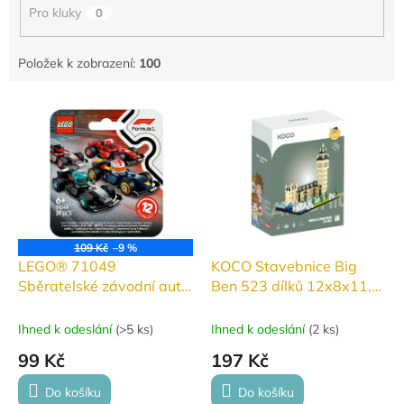
Pro kluky
0
Položek k zobrazení:
100
V
ý
p
i
s
p
r
o
109 Kč
–9 %
d
LEGO® 71049
KOCO Stavebnice Big
u
Sběratelské závodní auto
Ben 523 dílků 12x8x11,5
k
F1®
cm
t
Ihned k odeslání
(
>5 ks
)
Ihned k odeslání
(
2 ks
)
ů
99 Kč
197 Kč
Do košíku
Do košíku