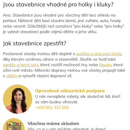
Jsou stavebnice vhodné pro holky i kluky?
Ano. Stavebnice jsou vhodné pro všechny děti bez ohledu na
pohlaví. Některé děti baví stavění domů, jiné zvířata, auta, hrady
nebo vesmír. Důležitější než označení "pro kluky" nebo "pro holky"
je vybrat stavebnici podle zájmů dítěte a jeho věku.
Jak stavebnice zpestřit?
Postavené stavby mohou děti doplnit o
autíčka a pracovní stroje
,
díky kterým vzniknou silnice a staveniště. Skvěle se hodí také
garáže a herní sety
, které rozšíří možnosti hry, nebo
figurky
, které
oživí celé město. Milovníci dopravy mohou své stavby propojit také
s
vláčky
a vytvořit vlastní dopravní síť.
Opravdová zákaznická podpora
U nás nenajdete roboty, ale skutečné lidi, kteří
se vám budou věnovat.
+420 601 323 550
Všechno máme skladem
Vše, co si u nás můžete objednat, je ihned