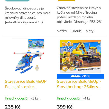
Zábavná stavebnice Hmyz s
Šroubovací dinosaurus je
květinou od Mikro Trading
kreativní stavebnice pro malé
potěší každého malého
milovníky dinosaurů.
objevitele. Obsahuje 253–281
Jednotlivé dílky umožňují
dílků a je dostupná ve 4
sestavení vlastního dinosaura.
různých variantách Motýl,
Vážka
Brouk
Motýl
Vyrobeno z kvalitního plastu,
vážka, včela,...
vhodné pro...
599 Kč
–33 %
Stavebnice BuildMeUP
Stavebnice BuildMeUp -
Policejní stanice
Stavební bagr 264ks v
Helikoptéra 122 dílků
krabičce
Ihned k odeslání
(
1 ks
)
Ihned k odeslání
(
4 ks
)
235 Kč
399 Kč