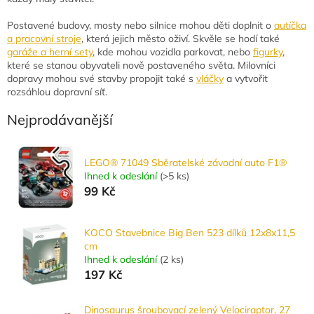
Postavené budovy, mosty nebo silnice mohou děti doplnit o
autíčka
a pracovní stroje
, která jejich město oživí. Skvěle se hodí také
garáže a herní sety
, kde mohou vozidla parkovat, nebo
figurky
,
které se stanou obyvateli nově postaveného světa. Milovníci
dopravy mohou své stavby propojit také s
vláčky
a vytvořit
rozsáhlou dopravní síť.
Nejprodávanější
LEGO® 71049 Sběratelské závodní auto F1®
Ihned k odeslání
(
>5 ks
)
99 Kč
KOCO Stavebnice Big Ben 523 dílků 12x8x11,5
cm
Ihned k odeslání
(
2 ks
)
197 Kč
Dinosaurus šroubovací zelený Velociraptor, 27