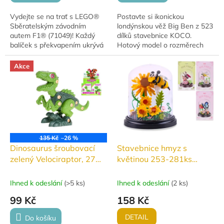
Vydejte se na trať s LEGO®
Postavte si ikonickou
Sběratelským závodním
londýnskou věž Big Ben z 523
autem F1® (71049)! Každý
dílků stavebnice KOCO.
balíček s překvapením ukrývá
Hotový model o rozměrech
jedno modelové auto Formule
12x8x11,5 cm je detailním a
1® – celkem můžete nasbírat
stylovým doplňkem každé
Akce
12 vozů, včetně...
sbírky. Vhodné pro děti i...
135 Kč
–26 %
Dinosaurus šroubovací
Stavebnice hmyz s
zelený Velociraptor, 27
květinou 253-281ks
dílků
4druhy
Ihned k odeslání
(
>5 ks
)
Ihned k odeslání
(
2 ks
)
99 Kč
158 Kč
DETAIL
Do košíku