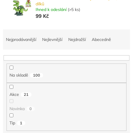
dílků
Ihned k odeslání
(
>5 ks
)
99 Kč
Ř
a
Nejprodávanější
Nejlevnější
Nejdražší
Abecedně
z
e
n
í
p
Na skladě
100
r
o
d
Akce
21
u
k
Novinka
0
t
ů
Tip
1