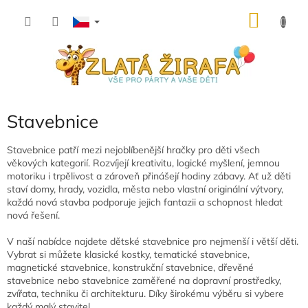
Přejít
NÁKU
na
obsah
KOŠÍK
Stavebnice
Stavebnice patří mezi nejoblíbenější hračky pro děti všech
věkových kategorií. Rozvíjejí kreativitu, logické myšlení, jemnou
motoriku i trpělivost a zároveň přinášejí hodiny zábavy. Ať už děti
staví domy, hrady, vozidla, města nebo vlastní originální výtvory,
každá nová stavba podporuje jejich fantazii a schopnost hledat
nová řešení.
V naší nabídce najdete dětské stavebnice pro nejmenší i větší děti.
Vybrat si můžete klasické kostky, tematické stavebnice,
magnetické stavebnice, konstrukční stavebnice, dřevěné
stavebnice nebo stavebnice zaměřené na dopravní prostředky,
zvířata, techniku či architekturu. Díky širokému výběru si vybere
každý malý stavitel.