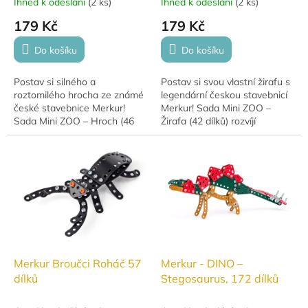
Ihned k odeslání
(
2 ks
)
Ihned k odeslání
(
2 ks
)
179 Kč
179 Kč
Do košíku
Do košíku
Postav si silného a
Postav si svou vlastní žirafu s
roztomilého hrocha ze známé
legendární českou stavebnicí
české stavebnice Merkur!
Merkur! Sada Mini ZOO –
Sada Mini ZOO – Hroch (46
Žirafa (42 dílků) rozvíjí
dílků) rozvíjí kreativitu,
kreativitu, trpělivost i zručnost
trpělivost i zručnost dětí.
dětí. Perfektní dárek pro malé
Ideální dárek pro malé...
i...
Merkur Broučci Roháč 57
Merkur - DINO –
dílků
Stegosaurus, 172 dílků