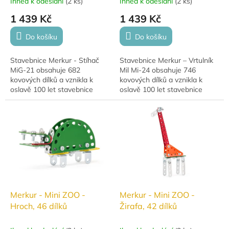
Ihned k odeslání
(
2 ks
)
Ihned k odeslání
(
2 ks
)
1 439 Kč
1 439 Kč
Do košíku
Do košíku
Stavebnice Merkur - Stíhač
Stavebnice Merkur – Vrtulník
MiG-21 obsahuje 682
Mil Mi-24 obsahuje 746
kovových dílků a vznikla k
kovových dílků a vznikla k
oslavě 100 let stavebnice
oslavě 100 let stavebnice
Merkur. Podporuje technické
Merkur. Ideální pro rozvoj
dovednosti, logické myšlení a
technických dovedností,
jemnou motoriku....
logického myšlení a...
Merkur - Mini ZOO -
Merkur - Mini ZOO -
Hroch, 46 dílků
Žirafa, 42 dílků