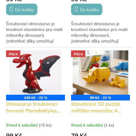
Do košíku
Do košíku
Šroubovací dinosaurus je
Šroubovací dinosaurus je
kreativní stavebnice pro malé
kreativní stavebnice pro malé
milovníky dinosaurů.
milovníky dinosaurů.
Jednotlivé dílky umožňují
Jednotlivé dílky umožňují
sestavení vlastního dinosaura.
sestavení vlastního dinosaura.
Vyrobeno z kvalitního plastu,
Vyrobeno z kvalitního plastu,
Akce
Akce
vhodné pro...
vhodné pro...
135 Kč
–26 %
99 Kč
–20 %
Dinosaurus šroubovací
Stavebnice 3D puzzle
červený Pterodaktylus,
zvířátko nosorožec 4
27 dílků
barvy
Ihned k odeslání
(
>5 ks
)
Ihned k odeslání
(
1 ks
)
99 Kč
79 Kč