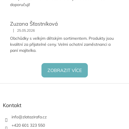
doporučuji!
Zuzana Šťastníková
|
25.05.2026
Obchůdky s velkým dětským sortimentem. Produkty jsou
kvalitní za přijatelné ceny. Velmi ochotní zaměstnanci a
paní majitelka.
ZOBRAZIT VÍCE
Z
á
p
a
Kontakt
t
í
info
@
zlatazirafa.cz
+420 601 323 550