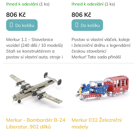
Ihned k odeslání
(
1 ks
)
Ihned k odeslání
(
1 ks
)
806 Kč
806 Kč
Do košíku
Do košíku
Merkur 1.1 – Stavebnice
Postav si vlastní vláček, koleje
vozidel (240 dílů / 10 modelů)
i železniční dráhu s legendární
Staň se konstruktérem a
českou stavebnicí
postav si vlastní auta, stroje i
Merkur! Tato sada přináší
pracovní vozidla z legendární
zábavu, tvoření a učení v
české stavebnice Merkur! Z...
jednom – ideální pro malé
techniky i...
Merkur - Bombardér B-24
Merkur 032 Železniční
Liberator, 902 dílků
modely