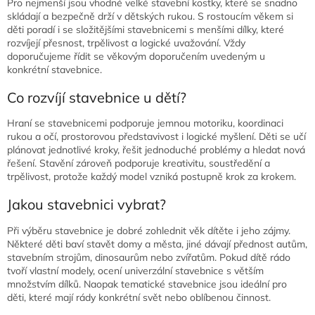
p
Pro nejmenší jsou vhodné velké stavební kostky, které se snadno
r
skládají a bezpečně drží v dětských rukou. S rostoucím věkem si
v
děti poradí i se složitějšími stavebnicemi s menšími dílky, které
k
rozvíjejí přesnost, trpělivost a logické uvažování. Vždy
y
doporučujeme řídit se věkovým doporučením uvedeným u
v
konkrétní stavebnice.
ý
p
Co rozvíjí stavebnice u dětí?
i
s
Hraní se stavebnicemi podporuje jemnou motoriku, koordinaci
u
rukou a očí, prostorovou představivost i logické myšlení. Děti se učí
plánovat jednotlivé kroky, řešit jednoduché problémy a hledat nová
řešení. Stavění zároveň podporuje kreativitu, soustředění a
trpělivost, protože každý model vzniká postupně krok za krokem.
Jakou stavebnici vybrat?
Při výběru stavebnice je dobré zohlednit věk dítěte i jeho zájmy.
Některé děti baví stavět domy a města, jiné dávají přednost autům,
stavebním strojům, dinosaurům nebo zvířatům. Pokud dítě rádo
tvoří vlastní modely, ocení univerzální stavebnice s větším
množstvím dílků. Naopak tematické stavebnice jsou ideální pro
děti, které mají rády konkrétní svět nebo oblíbenou činnost.