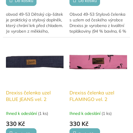
Do košíku
Do košíku
obvod 49-53 Dětský cíp-šátek
Obvod 49-53 Stylová čelenka
je praktický a stylový doplněk,
s uzlem od českého výrobce
který chrání krk před chladem.
Drexiss je vyrobena z kvalitní
Je vyroben z měkkého,
teplákoviny (94 % bavlna, 6 %
prodyšného materiálu, který je
elastan). Díky uzlu lze snadno
šetrný k dětské pokožce.
nastavit velikost, což...
Díky...
Drexiss čelenka uzel
Drexiss čelenka uzel
BLUE JEANS vel. 2
FLAMINGO vel. 2
Ihned k odeslání
(
1 ks
)
Ihned k odeslání
(
1 ks
)
330 Kč
330 Kč