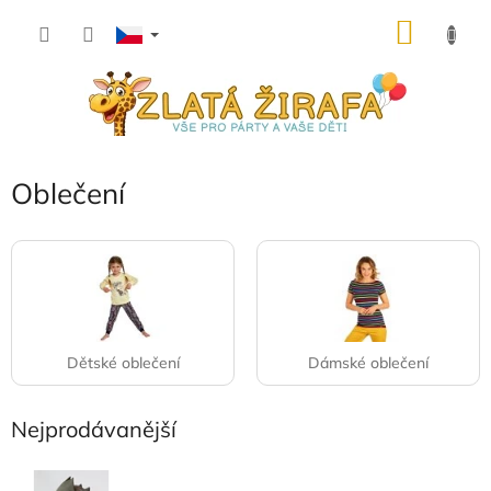
Přejít
NÁKU
na
obsah
KOŠÍK
Oblečení
Dětské oblečení
Dámské oblečení
Nejprodávanější