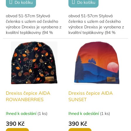
Do košíku
Do košíku
obvod 51-57cm Stylová
obvod 51-57cm Stylová
čelenka s uzlem od českého
čelenka s uzlem od českého
výrobce Drexiss je vyrobena z
výrobce Drexiss je vyrobena z
kvalitní teplákoviny (94 %
kvalitní teplákoviny (94 %
bavlna, 6 % elastan). Díky uzlu
bavlna, 6 % elastan). Díky uzlu
lze snadno nastavit velikost,
lze snadno nastavit velikost,
což...
což...
Drexiss čepice AIDA
Drexiss čepice AIDA
ROWANBERRIES
SUNSET
Ihned k odeslání
(
1 ks
)
Ihned k odeslání
(
1 ks
)
390 Kč
390 Kč