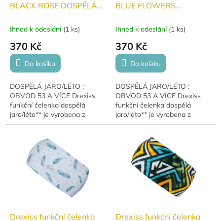
BLACK ROSE DOSPĚLÁ
BLUE FLOWERS
jaro/léto
DOSPĚLÁ jaro/léto
Ihned k odeslání
(
1 ks
)
Ihned k odeslání
(
1 ks
)
370 Kč
370 Kč
Do košíku
Do košíku
DOSPĚLÁ JARO/LÉTO :
DOSPĚLÁ JARO/LÉTO :
OBVOD 53 A VÍCE Drexiss
OBVOD 53 A VÍCE Drexiss
funkční čelenka dospělá
funkční čelenka dospělá
jaro/léto** je vyrobena z
jaro/léto** je vyrobena z
lehkého funkčního úpletu,
lehkého funkčního úpletu,
který skvěle odvádí pot.
který skvěle odvádí pot.
Perfektní volba pro běžce,...
Perfektní volba pro běžce,...
Drexiss funkční čelenka
Drexiss funkční čelenka