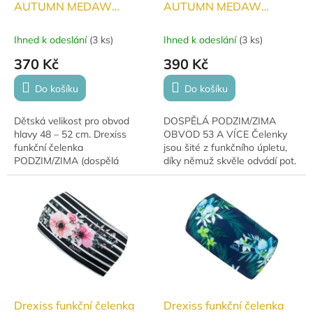
AUTUMN MEDAW
AUTUMN MEDAW
DĚTSKÁ podzim/zima
DOSPĚLÁ podzim/zima
Ihned k odeslání
(
3 ks
)
Ihned k odeslání
(
3 ks
)
370 Kč
390 Kč
Do košíku
Do košíku
Dětská velikost pro obvod
DOSPĚLÁ PODZIM/ZIMA
hlavy 48 – 52 cm. Drexiss
OBVOD 53 A VÍCE Čelenky
funkční čelenka
jsou šité z funkčního úpletu,
PODZIM/ZIMA (dospělá
díky němuž skvěle odvádí pot.
velikost)** je ideální volbou
pro sportovce i milovníky
outdooru. Univerzální
velikost...
Drexiss funkční čelenka
Drexiss funkční čelenka