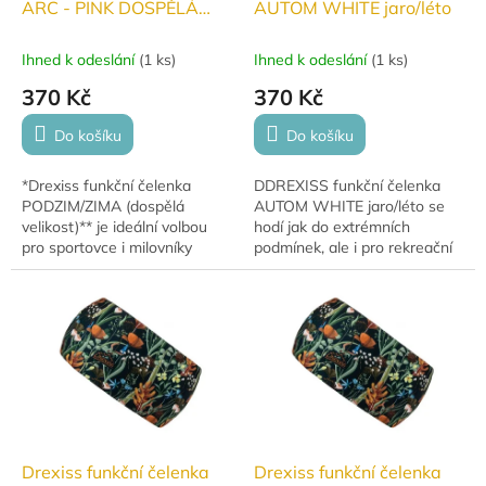
ARC - PINK DOSPĚLÁ
AUTOM WHITE jaro/léto
jaro/léto
Ihned k odeslání
(
1 ks
)
Ihned k odeslání
(
1 ks
)
370 Kč
370 Kč
Do košíku
Do košíku
*Drexiss funkční čelenka
DDREXISS funkční čelenka
PODZIM/ZIMA (dospělá
AUTOM WHITE jaro/léto se
velikost)** je ideální volbou
hodí jak do extrémních
pro sportovce i milovníky
podmínek, ale i pro rekreační
outdooru. Univerzální velikost
sportovce. Jsou perfektní
(obvod hlavy 53 cm a více) a
nejen pro běžce, ale i pod
pružný funkční...
helmu na kolo...
Drexiss funkční čelenka
Drexiss funkční čelenka