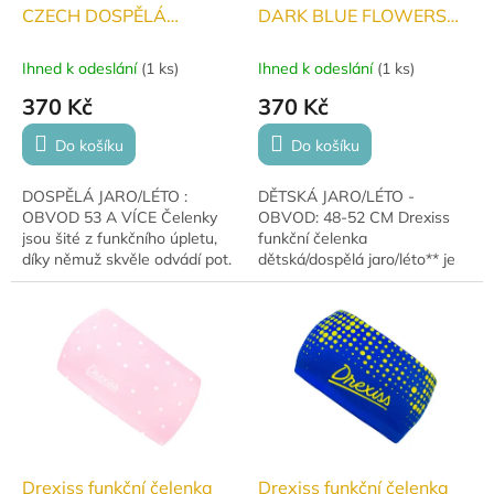
CZECH DOSPĚLÁ
DARK BLUE FLOWERS
jaro/léto
DĚTSKÁ/DOSPĚLÁ
jaro/léto
Ihned k odeslání
(
1 ks
)
Ihned k odeslání
(
1 ks
)
370 Kč
370 Kč
Do košíku
Do košíku
DOSPĚLÁ JARO/LÉTO :
DĚTSKÁ JARO/LÉTO -
OBVOD 53 A VÍCE Čelenky
OBVOD: 48-52 CM Drexiss
jsou šité z funkčního úpletu,
funkční čelenka
díky němuž skvěle odvádí pot.
dětská/dospělá jaro/léto** je
vyrobena z lehkého funkčního
úpletu, který skvěle odvádí
pot. Perfektní volba pro...
Drexiss funkční čelenka
Drexiss funkční čelenka