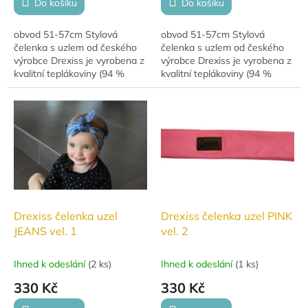
Do košíku
Do košíku
obvod 51-57cm Stylová
obvod 51-57cm Stylová
čelenka s uzlem od českého
čelenka s uzlem od českého
výrobce Drexiss je vyrobena z
výrobce Drexiss je vyrobena z
kvalitní teplákoviny (94 %
kvalitní teplákoviny (94 %
bavlna, 6 % elastan). Díky uzlu
bavlna, 6 % elastan). Díky uzlu
lze snadno nastavit velikost,
lze snadno nastavit velikost,
což...
což...
Drexiss čelenka uzel
Drexiss čelenka uzel PINK
JEANS vel. 1
vel. 2
Ihned k odeslání
(
2 ks
)
Ihned k odeslání
(
1 ks
)
330 Kč
330 Kč