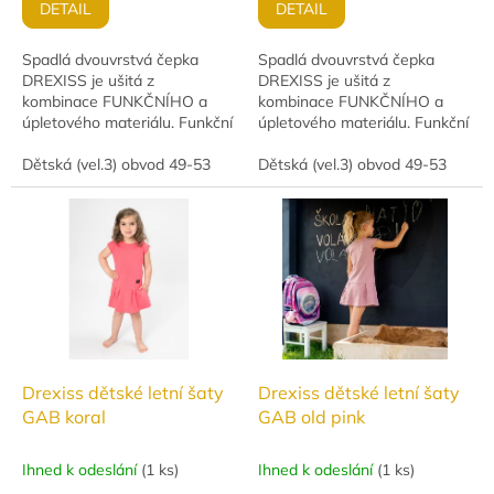
DETAIL
DETAIL
Spadlá dvouvrstvá čepka
Spadlá dvouvrstvá čepka
DREXISS je ušitá z
DREXISS je ušitá z
kombinace FUNKČNÍHO a
kombinace FUNKČNÍHO a
úpletového materiálu. Funkční
úpletového materiálu. Funkční
sportovní čepice jsou
sportovní čepice jsou
inovativními kousky, které
Dětská (vel.3) obvod 49-53
inovativními kousky, které
Dětská (vel.3) obvod 49-53
spojují moderní design s
spojují moderní design s
vysokou...
vysokou...
Drexiss dětské letní šaty
Drexiss dětské letní šaty
GAB koral
GAB old pink
Ihned k odeslání
(
1 ks
)
Ihned k odeslání
(
1 ks
)