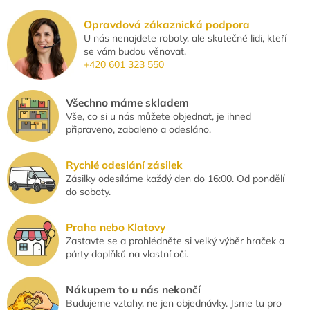
o
d
v
a
á
Opravdová zákaznická podpora
c
n
U nás nenajdete roboty, ale skutečné lidi, kteří
í
í
se vám budou věnovat.
p
+420 601 323 550
r
v
k
Všechno máme skladem
y
Vše, co si u nás můžete objednat, je ihned
v
připraveno, zabaleno a odesláno.
ý
p
i
Rychlé odeslání zásilek
s
Zásilky odesíláme každý den do 16:00. Od pondělí
u
do soboty.
Praha nebo Klatovy
Zastavte se a prohlédněte si velký výběr hraček a
párty doplňků na vlastní oči.
Nákupem to u nás nekončí
Budujeme vztahy, ne jen objednávky. Jsme tu pro