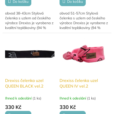
Do košíku
Do košíku
obvod 38-43cm Stylová
obvod 51-57cm Stylová
čelenka s uzlem od českého
čelenka s uzlem od českého
výrobce Drexiss je vyrobena z
výrobce Drexiss je vyrobena z
kvalitní teplákoviny (94 %
kvalitní teplákoviny (94 %
bavlna, 6 % elastan). Díky uzlu
bavlna, 6 % elastan). Díky uzlu
lze snadno nastavit velikost,
lze snadno nastavit velikost,
což...
což...
Drexiss čelenka uzel
Drexiss čelenka uzel
QUEEN BLACK vel.2
QUEEN IV vel.2
Ihned k odeslání
(
1 ks
)
Ihned k odeslání
(
1 ks
)
330 Kč
330 Kč