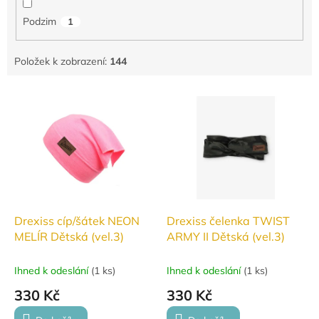
Podzim
1
Položek k zobrazení:
144
V
ý
p
i
s
p
r
o
d
Drexiss cíp/šátek NEON
Drexiss čelenka TWIST
u
MELÍR Dětská (vel.3)
ARMY II Dětská (vel.3)
k
t
Ihned k odeslání
(
1 ks
)
Ihned k odeslání
(
1 ks
)
ů
330 Kč
330 Kč