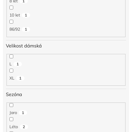
8 let
1
10 let
1
86/92
1
Velikost dámská
L
1
XL
1
Sezóna
Jaro
1
Léto
2