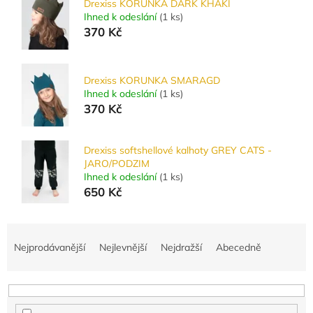
Drexiss KORUNKA DARK KHAKI
Ihned k odeslání
(
1 ks
)
370 Kč
Drexiss KORUNKA SMARAGD
Ihned k odeslání
(
1 ks
)
370 Kč
Drexiss softshellové kalhoty GREY CATS -
JARO/PODZIM
Ihned k odeslání
(
1 ks
)
650 Kč
Ř
a
Nejprodávanější
Nejlevnější
Nejdražší
Abecedně
z
e
n
í