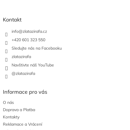
Z
á
p
a
Kontakt
t
í
info
@
zlatazirafa.cz
+420 601 323 550
Sledujte nás na Facebooku
zlatazirafa
Navštivte náš YouTube
@zlatazirafa
Informace pro vás
O nás
Doprava a Platba
Kontakty
Reklamace a Vrácení