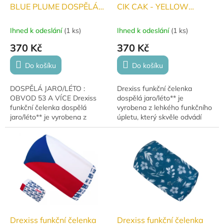
BLUE PLUME DOSPĚLÁ
CIK CAK - YELLOW
jaro/léto
DOSPĚLÁ jaro/léto
Ihned k odeslání
(
1 ks
)
Ihned k odeslání
(
1 ks
)
370 Kč
370 Kč
Do košíku
Do košíku
DOSPĚLÁ JARO/LÉTO :
Drexiss funkční čelenka
OBVOD 53 A VÍCE Drexiss
dospělá jaro/léto** je
funkční čelenka dospělá
vyrobena z lehkého funkčního
jaro/léto** je vyrobena z
úpletu, který skvěle odvádí
lehkého funkčního úpletu,
pot. Perfektní volba pro běžce,
který skvěle odvádí pot.
cyklisty i další sportovní
Perfektní volba pro běžce,...
nadšence. Díky...
Drexiss funkční čelenka
Drexiss funkční čelenka