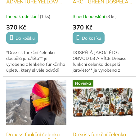
ADVENTURE YELLOW
ARC - GREEN DOSPĚLÁ
DOSPĚLÁ jaro/léto
jaro/léto
Ihned k odeslání
(
1 ks
)
Ihned k odeslání
(
3 ks
)
370 Kč
370 Kč
Do košíku
Do košíku
*Drexiss funkční čelenka
DOSPĚLÁ JARO/LÉTO :
dospělá jaro/léto** je
OBVOD 53 A VÍCE Drexiss
vyrobena z lehkého funkčního
funkční čelenka dospělá
úpletu, který skvěle odvádí
jaro/léto** je vyrobena z
pot. Perfektní volba pro běžce,
lehkého funkčního úpletu,
cyklisty i další sportovní
který skvěle odvádí pot.
Novinka
nadšence....
Perfektní volba pro běžce,...
Drexiss funkční čelenka
Drexiss funkční čelenka