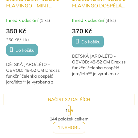
FLAMINGO - MINT
FLAMINGO DOSPĚLÁ
DĚTSKÁ jaro
jaro/léto
Ihned k odeslání
(
1 ks
)
Ihned k odeslání
(
3 ks
)
350 Kč
370 Kč
Měrná
350 Kč / 1 ks
Do košíku
cena:
Do košíku
DĚTSKÁ JARO/LÉTO -
OBVOD: 48-52 CM Drexiss
DĚTSKÁ JARO/LÉTO -
funkční čelenka dospělá
OBVOD: 48-52 CM Drexiss
jaro/léto** je vyrobena z
funkční čelenka dospělá
lehkého funkčního úpletu,
jaro/léto** je vyrobena z
který skvěle odvádí pot.
lehkého funkčního úpletu,
Perfektní volba pro běžce,...
který skvěle odvádí pot.
Perfektní volba pro běžce,...
NAČÍST 32 DALŠÍCH
S
1
5
t
O
r
144
položek celkem
v
á
l
NAHORU
n
á
k