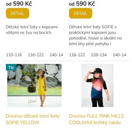
590 Kč
590 Kč
od
od
DETAIL
DETAIL
Dětské letní šaty s kapsami
Dětské letní šaty SOFIE s
všitými ve švu na bocích.
praktickými kapsami jsou
pohodlné, hravé a ideální na
letní dny plné pohybu i
rodinných událostí.
110-116
116-122
140-146
116-122
152-158
128-134
140-146
Tip
Drexiss dětské letní šaty
Drexiss FULL PINK HILLS
SOFIE YELLOW
COOLMAX krátký rukáv