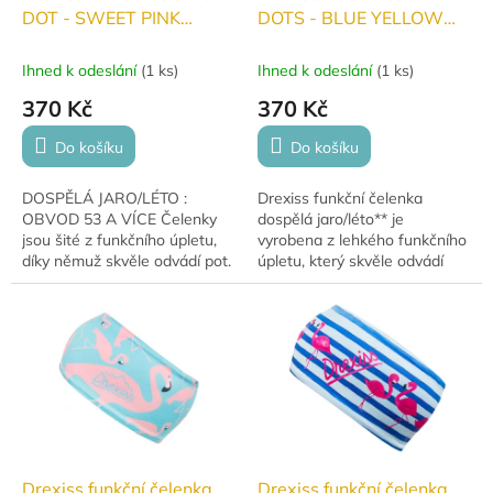
DOT - SWEET PINK
DOTS - BLUE YELLOW
DOSPĚLÁ jaro/léto
DOSPĚLÁ jaro/léto
Ihned k odeslání
(
1 ks
)
Ihned k odeslání
(
1 ks
)
370 Kč
370 Kč
Do košíku
Do košíku
DOSPĚLÁ JARO/LÉTO :
Drexiss funkční čelenka
OBVOD 53 A VÍCE Čelenky
dospělá jaro/léto** je
jsou šité z funkčního úpletu,
vyrobena z lehkého funkčního
díky němuž skvěle odvádí pot.
úpletu, který skvěle odvádí
pot. Perfektní volba pro běžce,
cyklisty i další sportovní
nadšence. Díky...
Drexiss funkční čelenka
Drexiss funkční čelenka