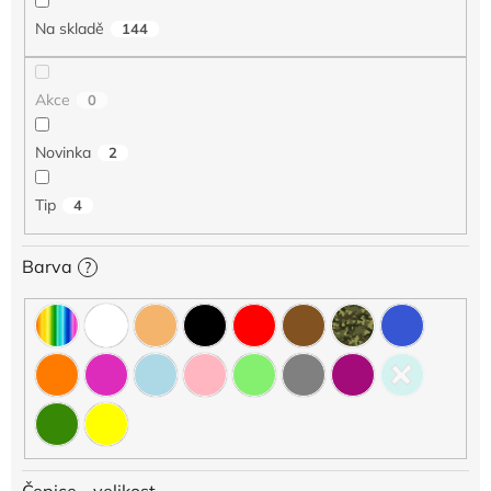
p
Na skladě
144
r
o
d
Akce
0
u
k
Novinka
2
t
ů
Tip
4
Barva
?
Čepice - velikost