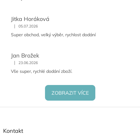
Jitka Horáková
|
05.07.2026
Super obchod, velký výběr, rychlost dodání
Jan Brožek
|
23.06.2026
Vše super, rychlé dodání zboží.
ZOBRAZIT VÍCE
Z
á
p
a
Kontakt
t