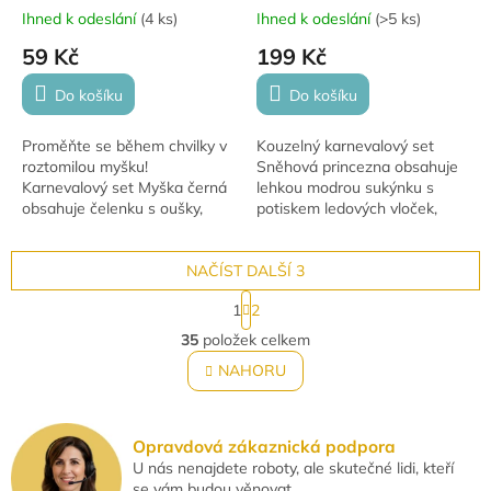
Ihned k odeslání
(
4 ks
)
Ihned k odeslání
(
>5 ks
)
59 Kč
199 Kč
Do košíku
Do košíku
Proměňte se během chvilky v
Kouzelný karnevalový set
roztomilou myšku!
Sněhová princezna obsahuje
Karnevalový set Myška černá
lehkou modrou sukýnku s
obsahuje čelenku s oušky,
potiskem ledových vloček,
motýlek a ocas, díky kterým
čelenku s dlouhým copánkem
vytvoříte rychlý a efektní
a stříbrnou hůlku s vločkou.
kostým na karneval,...
NAČÍST DALŠÍ 3
Ideální pro...
S
1
2
t
O
r
35
položek celkem
v
á
l
NAHORU
n
á
k
o
d
v
a
á
Opravdová zákaznická podpora
c
n
U nás nenajdete roboty, ale skutečné lidi, kteří
í
í
se vám budou věnovat.