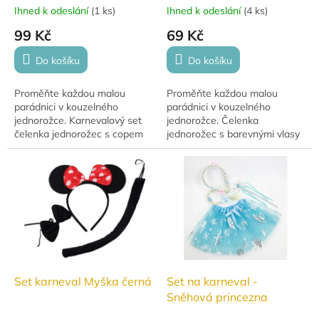
Ihned k odeslání
(
1 ks
)
Ihned k odeslání
(
4 ks
)
99 Kč
69 Kč
Do košíku
Do košíku
Proměňte každou malou
Proměňte každou malou
parádnici v kouzelného
parádnici v kouzelného
jednorožce. Karnevalový set
jednorožce. Čelenka
čelenka jednorožec s copem
jednorožec s barevnými vlasy
je ideální doplněk na karneval,
je ideální doplněk na karneval,
dětskou oslavu, focení i
dětskou oslavu, focení i hry
tematické párty. V...
doma. Pohodlné...
Set karneval Myška černá
Set na karneval -
Sněhová princezna