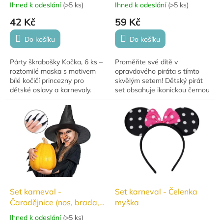
Ihned k odeslání
(
>5 ks
)
Ihned k odeslání
(
>5 ks
)
42 Kč
59 Kč
Do košíku
Do košíku
Párty škrabošky Kočka, 6 ks –
Proměňte své dítě v
roztomilé maska s motivem
opravdového piráta s tímto
bílé kočičí princezny pro
skvělým setem! Dětský pirát
dětské oslavy a karnevaly.
set obsahuje ikonickou černou
čepici, pásku přes oko a
pirátskou zlatou náušnici.
Ideální pro...
Set karneval -
Set karneval - Čelenka
Čarodějnice (nos, brada,
myška
prsty, klobouk a zuby)
Ihned k odeslání
(
>5 ks
)
Průměrné