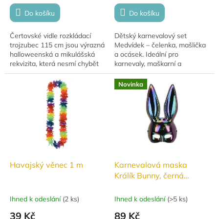
Do košíku
Do košíku
Čertovské vidle rozkládací
Dětský karnevalový set
trojzubec 115 cm jsou výrazná
Medvídek – čelenka, mašlička
halloweenská a mikulášská
a ocásek. Ideální pro
rekvizita, která nesmí chybět
karnevaly, maškarní a
žádnému čertovi v kostýmu.
kostýmové hry.
Lehký plastový trojzubec pro
Novinka
čerta je...
Havajský věnec 1 m
Karnevalová maska
Králík Bunny, černá
duhová
Ihned k odeslání
(
2 ks
)
Ihned k odeslání
(
>5 ks
)
39 Kč
89 Kč