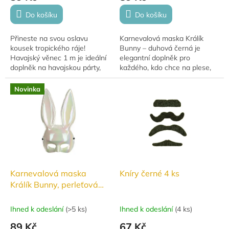
Do košíku
Do košíku
Přineste na svou oslavu
Karnevalová maska Králík
kousek tropického ráje!
Bunny – duhová černá je
Havajský věnec 1 m je ideální
elegantní doplněk pro
doplněk na havajskou párty,
každého, kdo chce na plese,
letní oslavu i festival.
karnevalu nebo tematické
Okamžitě vytvoří veselou
párty zaujmout. Stylová
Novinka
atmosféru a rozzáří...
maska králíka v luxusním...
Karnevalová maska
Kníry černé 4 ks
Králík Bunny, perleťová
bílá
Ihned k odeslání
(
>5 ks
)
Ihned k odeslání
(
4 ks
)
89 Kč
67 Kč