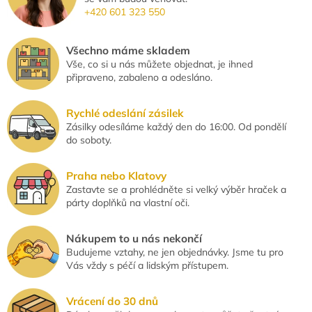
p
+420 601 323 550
r
v
k
Všechno máme skladem
y
Vše, co si u nás můžete objednat, je ihned
v
připraveno, zabaleno a odesláno.
ý
p
i
Rychlé odeslání zásilek
s
Zásilky odesíláme každý den do 16:00. Od pondělí
u
do soboty.
Praha nebo Klatovy
Zastavte se a prohlédněte si velký výběr hraček a
párty doplňků na vlastní oči.
Nákupem to u nás nekončí
Budujeme vztahy, ne jen objednávky. Jsme tu pro
Vás vždy s péčí a lidským přístupem.
Vrácení do 30 dnů