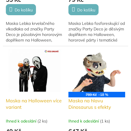
Do košíku
Do košíku
Maska Lebka krvelačného
Maska Lebka fosforeskující od
vlkodlaka od značky Party
značky Party Deco je děsivým
Deco je působivým hororovým
doplňkem na Halloween,
doplňkem na Halloween,
hororové párty i tematické
tematické večírky i cosplay.
akce. Po nasvícení svítí ve
Děsivý motiv vlčí lebky s
tmě, čímž vytváří působivý...
krvavými detaily...
789 Kč
–18 %
Maska na Halloween více
Maska na hlavu
variant
Dinosaurus s efekty
Ihned k odeslání
(
2 ks
)
Ihned k odeslání
(
1 ks
)