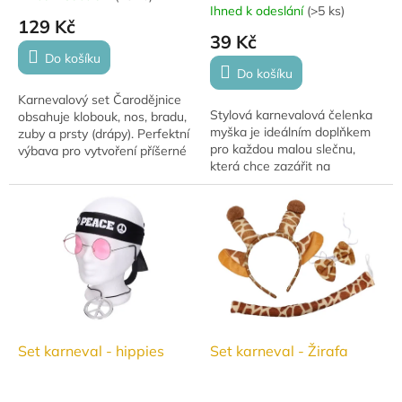
Ihned k odeslání
(
>5 ks
)
hodnocení
129 Kč
produktu
39 Kč
je
Do košíku
5,0
Do košíku
z
Karnevalový set Čarodějnice
5
Stylová karnevalová čelenka
obsahuje klobouk, nos, bradu,
hvězdiček.
myška je ideálním doplňkem
zuby a prsty (drápy). Perfektní
pro každou malou slečnu,
výbava pro vytvoření příšerné
která chce zazářit na
čarodějnice na karneval či
maškarním plese či oslavě.
Halloween.
Díky univerzální velikosti
skvěle padne a je...
Set karneval - hippies
Set karneval - Žirafa