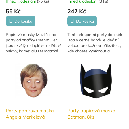
Ihned k odeslání
(
>5 ks
)
Ihned k odeslání
(
3 ks
)
55 Kč
247 Kč
Do košíku
Do košíku
Papírové masky Mazlíčci na
Tento elegantní party doplněk
párty od značky Riethmüller
Boa v černé barvě je ideální
jsou skvělým doplňkem dětské
volbou pro každou příležitost,
oslavy, karnevalu i tematické
kde chcete vyniknout a
párty. V balení najdete 8
zaujmout. Boa je vyrobeno z
kvalitních masek na gumičku
jemných, kvalitních materiálů,
ve...
které...
Party papírová maska -
Party papírová maska -
Angela Merkelová
Batman, 8ks