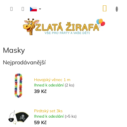
Přejít
NÁKU
na
obsah
KOŠÍK
Masky
Nejprodávanější
Havajský věnec 1 m
Ihned k odeslání
(
2 ks
)
39 Kč
Pirátský set 3ks
Ihned k odeslání
(
>5 ks
)
59 Kč