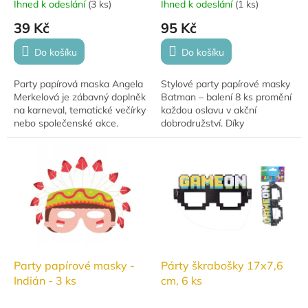
Ihned k odeslání
(
3 ks
)
Ihned k odeslání
(
1 ks
)
39 Kč
95 Kč
Do košíku
Do košíku
Party papírová maska Angela
Stylové party papírové masky
Merkelová je zábavný doplněk
Batman – balení 8 ks promění
na karneval, tematické večírky
každou oslavu v akční
nebo společenské akce.
dobrodružství. Díky
Maska z pevného papíru má
ikonickému designu
upevňovací gumičku a
superhrdiny si je děti okamžitě
vyříznuté otvory...
zamilují. Ideální doplněk...
Party papírové masky -
Párty škrabošky 17x7,6
Indián - 3 ks
cm, 6 ks