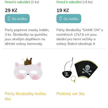
Ihned k odeslání
(
1 ks
)
Ihned k odeslání
(
>5 ks
)
29 Kč
19 Kč
Do košíku
Do košíku
Party papírové masky Indián,
Párty škrabošky "GAME ON" o
3 ks. Škrabošky na gumičku
rozměrech 17x7,6 cm jsou
jsou skvělým doplňkem na
ideální pro herní večírky a
dětské oslavy, karnevaly,
oslavy. Balení obsahuje 6
tematické party i hraní.
kusů, které přidají vašemu
večírku zábavný a hravý
nádech.
Párty škrabošky Kočka,
Pirátský set 3ks
6ks