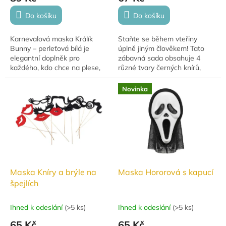
Do košíku
Do košíku
Karnevalová maska Králík
Staňte se během vteřiny
Bunny – perleťová bílá je
úplně jiným člověkem! Tato
elegantní doplněk pro
zábavná sada obsahuje 4
každého, kdo chce na plese,
různé tvary černých knírů,
karnevalu nebo tematické
které jsou ideálním doplňkem
párty zaujmout. Stylová
pro každou párty, maškarní
Novinka
maska králíka v luxusním...
ples nebo do...
Maska Kníry a brýle na
Maska Hororová s kapucí
špejlích
Ihned k odeslání
(
>5 ks
)
Ihned k odeslání
(
>5 ks
)
65 Kč
65 Kč