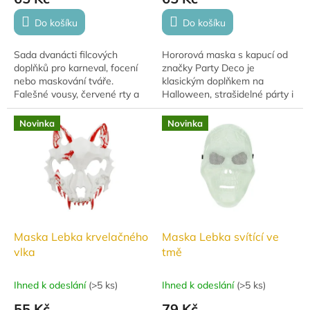
Do košíku
Do košíku
Sada dvanácti filcových
Hororová maska s kapucí od
doplňků pro karneval, focení
značky Party Deco je
nebo maskování tváře.
klasickým doplňkem na
Falešné vousy, červené rty a
Halloween, strašidelné párty i
legrační brýle, to vše na
tematické akce. Ikonický
dřevěných špejlích. Ideální na
design děsivého ducha s
Novinka
Novinka
foto párty,...
černou kapucí zaručeně...
Maska Lebka krvelačného
Maska Lebka svítící ve
vlka
tmě
Ihned k odeslání
(
>5 ks
)
Ihned k odeslání
(
>5 ks
)
55 Kč
79 Kč