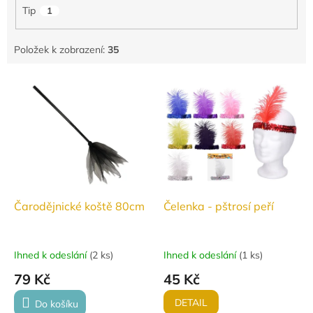
Tip
1
Položek k zobrazení:
35
V
ý
p
i
s
p
r
o
d
Čarodějnické koště 80cm
Čelenka - pštrosí peří
u
k
t
Ihned k odeslání
(
2 ks
)
Ihned k odeslání
(
1 ks
)
ů
79 Kč
45 Kč
DETAIL
Do košíku