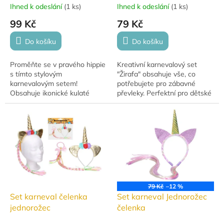
Ihned k odeslání
(
1 ks
)
Ihned k odeslání
(
1 ks
)
99 Kč
79 Kč
Do košíku
Do košíku
Proměňte se v pravého hippie
Kreativní karnevalový set
s tímto stylovým
"Žirafa" obsahuje vše, co
karnevalovým setem!
potřebujete pro zábavné
Obsahuje ikonické kulaté
převleky. Perfektní pro dětské
brýle, barevný šátek a
oslavy, maškarní a tematické
přívěsek s motivem míru.
party!
Ideální na karneval, tematické
večírky...
79 Kč
–12 %
Set karneval čelenka
Set karneval Jednorožec
jednorožec
čelenka