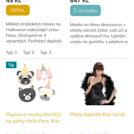
49 Kč
647 Kč
DETAIL
Do košíku
Měkká strašidelná maska na
Maska na hlavu dinosaurus s
Halloween zakrývající celou
efekty otevírá čelist, svítí oči a
hlavu. Dostupná ve 4
vydává dinosauří řev. Upínání
variantách. Perfektní doplněk
vzadu na gumičku s páskem a
pro strašidelný vzhled na
suchým zipem umožňuje
Halloween nebo tematické
Typ: 1
Typ: 2
Typ: 3
přizpůsobení velikosti.
oslavy.
Tip
Papírové masky Mazlíčci
Párty doplněk Boa černá
na párty Hello Pets, 8 ks