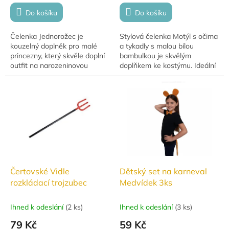
Do košíku
Do košíku
Čelenka Jednorožec je
Stylová čelenka Motýl s očima
kouzelný doplněk pro malé
a tykadly s malou bílou
princezny, který skvěle doplní
bambulkou je skvělým
outfit na narozeninovou
doplňkem ke kostýmu. Ideální
oslavu, karneval nebo
pro hraní doma i venku,
tematickou unicorn párty. Díky
snadno přenosná v malém
hravému designu se...
batůžku. Vhodná pro...
Čertovské Vidle
Dětský set na karneval
rozkládací trojzubec
Medvídek 3ks
Ihned k odeslání
(
2 ks
)
Ihned k odeslání
(
3 ks
)
79 Kč
59 Kč