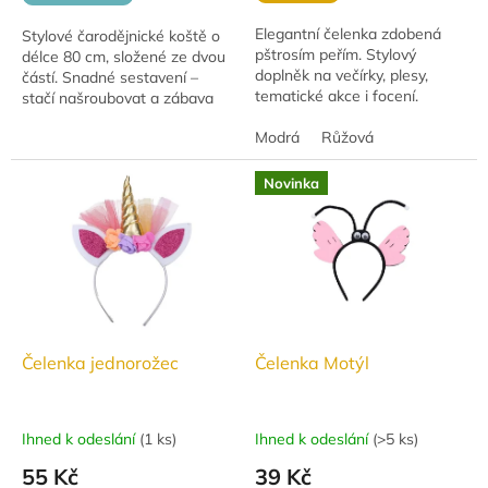
Elegantní čelenka zdobená
Stylové čarodějnické koště o
pštrosím peřím. Stylový
délce 80 cm, složené ze dvou
doplněk na večírky, plesy,
částí. Snadné sestavení –
tematické akce i focení.
stačí našroubovat a zábava
může začít!
Modrá
Růžová
Novinka
Čelenka jednorožec
Čelenka Motýl
Ihned k odeslání
(
1 ks
)
Ihned k odeslání
(
>5 ks
)
55 Kč
39 Kč