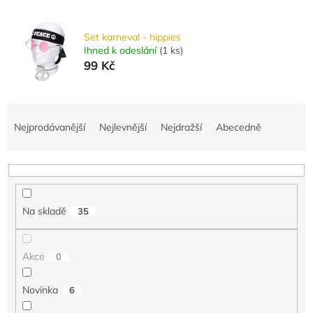
Set karneval - hippies
Ihned k odeslání
(
1 ks
)
99 Kč
Ř
a
Nejprodávanější
Nejlevnější
Nejdražší
Abecedně
z
e
n
í
p
Na skladě
35
r
o
d
Akce
0
u
k
Novinka
6
t
ů