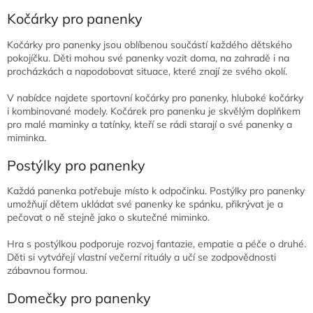
y
Kočárky pro panenky
v
ý
p
Kočárky pro panenky jsou oblíbenou součástí každého dětského
i
pokojíčku. Děti mohou své panenky vozit doma, na zahradě i na
s
procházkách a napodobovat situace, které znají ze svého okolí.
u
V nabídce najdete sportovní kočárky pro panenky, hluboké kočárky
i kombinované modely. Kočárek pro panenku je skvělým doplňkem
pro malé maminky a tatínky, kteří se rádi starají o své panenky a
miminka.
Postýlky pro panenky
Každá panenka potřebuje místo k odpočinku. Postýlky pro panenky
umožňují dětem ukládat své panenky ke spánku, přikrývat je a
pečovat o ně stejně jako o skutečné miminko.
Hra s postýlkou podporuje rozvoj fantazie, empatie a péče o druhé.
Děti si vytvářejí vlastní večerní rituály a učí se zodpovědnosti
zábavnou formou.
Domečky pro panenky