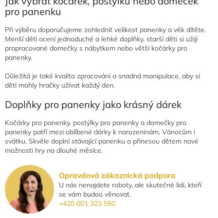
Jak vybrat kočárek, postýlku nebo domeček
pro panenku
Při výběru doporučujeme zohlednit velikost panenky a věk dítěte.
Menší děti ocení jednoduché a lehké doplňky, starší děti si užijí
propracované domečky s nábytkem nebo větší kočárky pro
panenky.
Důležitá je také kvalita zpracování a snadná manipulace, aby si
děti mohly hračky užívat každý den.
Doplňky pro panenky jako krásný dárek
Kočárky pro panenky, postýlky pro panenky a domečky pro
panenky patří mezi oblíbené dárky k narozeninám, Vánocům i
svátku. Skvěle doplní stávající panenku a přinesou dětem nové
možnosti hry na dlouhé měsíce.
Opravdová zákaznická podpora
U nás nenajdete roboty, ale skutečné lidi, kteří
se vám budou věnovat.
+420 601 323 550