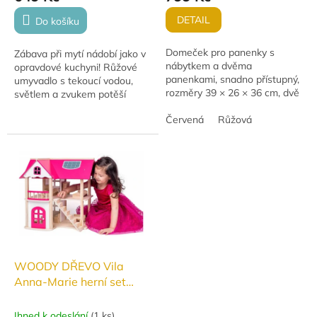
DETAIL
Do košíku
Domeček pro panenky s
Zábava při mytí nádobí jako v
nábytkem a dvěma
opravdové kuchyni! Růžové
panenkami, snadno přístupný,
umyvadlo s tekoucí vodou,
rozměry 39 × 26 × 36 cm, dvě
světlem a zvukem potěší
barevné varianty.
všechny malé pomocníky.
Červená
Růžová
Stačí naplnit vodou, zapnout
baterie a začíná...
WOODY DŘEVO Vila
Anna-Marie herní set
dům s nábytkem a 2
panenkami
Ihned k odeslání
(
1 ks
)