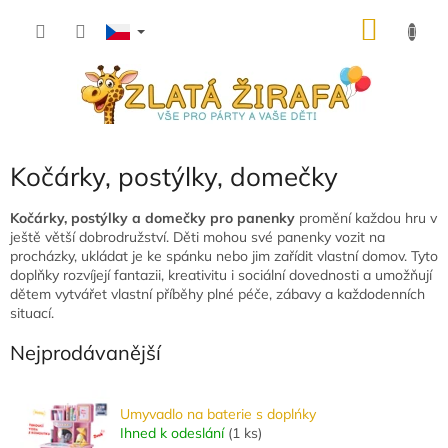
Přejít
NÁKU
na
obsah
KOŠÍK
Kočárky, postýlky, domečky
Kočárky, postýlky a domečky pro panenky
promění každou hru v
ještě větší dobrodružství. Děti mohou své panenky vozit na
procházky, ukládat je ke spánku nebo jim zařídit vlastní domov. Tyto
doplňky rozvíjejí fantazii, kreativitu i sociální dovednosti a umožňují
dětem vytvářet vlastní příběhy plné péče, zábavy a každodenních
situací.
Nejprodávanější
Umyvadlo na baterie s doplńky
Ihned k odeslání
(
1 ks
)