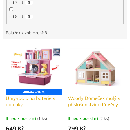
od 7 let
3
od 8 let
3
Položek k zobrazení:
3
V
ý
p
i
s
p
r
o
799 Kč
–18 %
d
Umyvadlo na baterie s
Woody Domeček malý s
u
doplńky
příslušenstvím dřevěný
k
t
Ihned k odeslání
(
1 ks
)
Ihned k odeslání
(
2 ks
)
ů
649 Kč
799 Kč