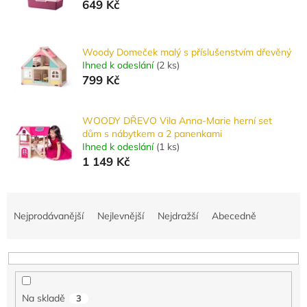
649 Kč
Woody Domeček malý s příslušenstvím dřevěný
Ihned k odeslání
(
2 ks
)
799 Kč
WOODY DŘEVO Vila Anna-Marie herní set
dům s nábytkem a 2 panenkami
Ihned k odeslání
(
1 ks
)
1 149 Kč
Ř
a
Nejprodávanější
Nejlevnější
Nejdražší
Abecedně
z
e
n
í
p
Na skladě
3
r