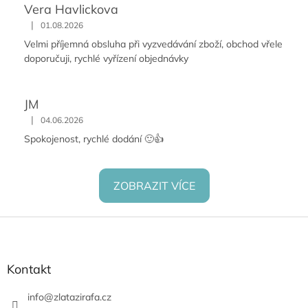
Vera Havlickova
|
01.08.2026
Velmi příjemná obsluha při vyzvedávání zboží, obchod vřele
doporučuji, rychlé vyřízení objednávky
JM
|
04.06.2026
Spokojenost, rychlé dodání 🙂👍
ZOBRAZIT VÍCE
Z
á
p
a
Kontakt
t
í
info
@
zlatazirafa.cz