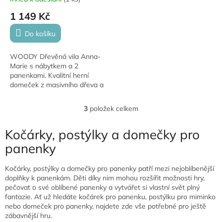
1 149 Kč
Do košíku
WOODY Dřevěná vila Anna-
Marie s nábytkem a 2
panenkami. Kvalitní herní
domeček z masivního dřeva a
dřevovláknité desky, s
magnetickým balkonem,
3
položek celkem
O
variabilními schody a
v
funkčními...
l
Kočárky, postýlky a domečky pro
á
panenky
d
a
c
Kočárky, postýlky a domečky pro panenky patří mezi nejoblíbenější
í
doplňky k panenkám. Děti díky nim mohou rozšířit možnosti hry,
p
pečovat o své oblíbené panenky a vytvářet si vlastní svět plný
r
fantazie. Ať už hledáte kočárek pro panenku, postýlku pro miminko
v
nebo domeček pro panenky, najdete zde vše potřebné pro ještě
k
zábavnější hru.