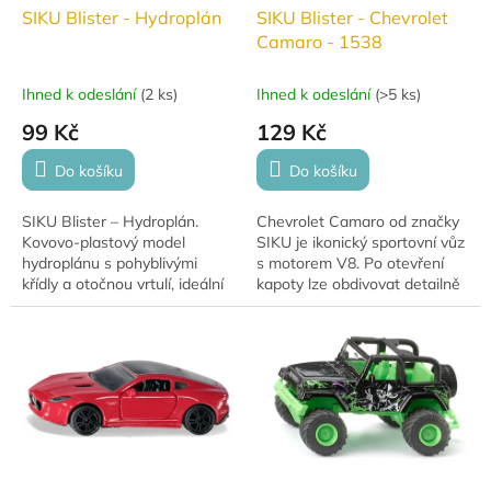
SIKU Blister - Hydroplán
SIKU Blister - Chevrolet
Camaro - 1538
Ihned k odeslání
(
2 ks
)
Ihned k odeslání
(
>5 ks
)
99 Kč
129 Kč
Do košíku
Do košíku
SIKU Blister – Hydroplán.
Chevrolet Camaro od značky
Kovovo-plastový model
SIKU je ikonický sportovní vůz
hydroplánu s pohyblivými
s motorem V8. Po otevření
křídly a otočnou vrtulí, ideální
kapoty lze obdivovat detailně
pro hraní i sběratelské účely.
propracovaný motor. Model
zaujme autentickým designem
a...