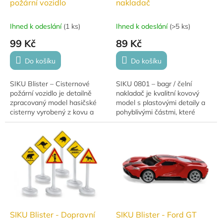
požární vozidlo
nakladač
Ihned k odeslání
(
1 ks
)
Ihned k odeslání
(
>5 ks
)
99 Kč
89 Kč
Do košíku
Do košíku
SIKU Blister – Cisternové
SIKU 0801 – bagr / čelní
požární vozidlo je detailně
nakladač je kvalitní kovový
zpracovaný model hasičské
model s plastovými detaily a
cisterny vyrobený z kovu a
pohyblivými částmi, které
plastu. Díky kompaktní
umožňují realistickou hru. Díky
velikosti a odolnému
odolnému zpracování je
provedení je ideální pro...
vhodný jak pro...
SIKU Blister - Dopravní
SIKU Blister - Ford GT