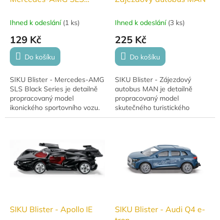
Black Series
Ihned k odeslání
(
1 ks
)
Ihned k odeslání
(
3 ks
)
129 Kč
225 Kč
Do košíku
Do košíku
SIKU Blister - Mercedes-AMG
SIKU Blister - Zájezdový
SLS Black Series je detailně
autobus MAN je detailně
propracovaný model
propracovaný model
ikonického sportovního vozu.
skutečného turistického
Tento model věrně
autobusu. Miniatura vyniká
napodobuje skutečný
realistickým designem a
Mercedes-AMG SLS s
věrnými detaily. Díky kvalitní...
6,3litrovým...
SIKU Blister - Apollo IE
SIKU Blister - Audi Q4 e-
tron