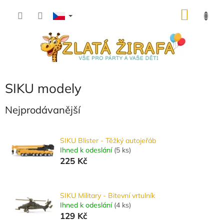
Přejít
NÁKU
na
obsah
KOŠÍK
SIKU modely
Nejprodávanější
SIKU Blister - Těžký autojeřáb
Ihned k odeslání
(
5 ks
)
225 Kč
SIKU Military - Bitevní vrtulník
Ihned k odeslání
(
4 ks
)
129 Kč