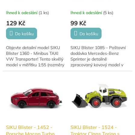
Transporter
Mercedes Sprinter
Ihned k odeslání
(
1 ks
)
Ihned k odeslání
(
5 ks
)
129 Kč
99 Kč
Do košíku
Do košíku
Objevte detailní model SIKU
SIKU Blister 1085 – Poštovní
Blister 1360 - Minibus TAXI
dodávka Mercedes-Benz
VW Transporter! Tento skvělý
Sprinter je detailně
model v měřítku 1:55 (rozměry
zpracovaný kovový model v
85 x 35 x 36 mm) je ideální
typickém žlutém poštovním
pro malé sběratele i
designu. Díky odolné
milovníky...
konstrukci, pohyblivým kolům
a...
SIKU Blister - 1452 -
SIKU Blister - 1524 -
Porsche Macan Turbo
Traktor Claas Torion s