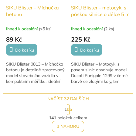
SIKU Blister - Míchačka
SIKU Blister - motocykl s
betonu
páskou silnice o délce 5 m
Ihned k odeslání
(
>5 ks
)
Ihned k odeslání
(
2 ks
)
89 Kč
225 Kč
Do košíku
Do košíku
SIKU Blister 0813 – Míchačka
SIKU Blister – Motocykl s
betonu je detailně zpracovaný
pásem silnic obsahuje model
model stavebního vozidla v
Ducati Panigale 1299 v černé
kompaktním měřítku, ideální
barvě se zlatými koly, 5m
pro malé stavitele od 3 let.
závodní dráhu a dopravní
značku. Věk: 3+.
NAČÍST 32 DALŠÍCH
S
1
5
t
O
r
141
položek celkem
v
á
l
NAHORU
n
á
k