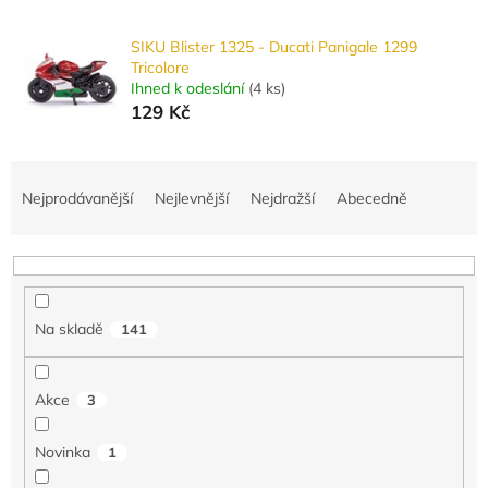
SIKU Blister 1325 - Ducati Panigale 1299
Tricolore
Ihned k odeslání
(
4 ks
)
129 Kč
Ř
a
Nejprodávanější
Nejlevnější
Nejdražší
Abecedně
z
e
n
í
p
Na skladě
141
r
o
d
Akce
3
u
k
Novinka
1
t
ů