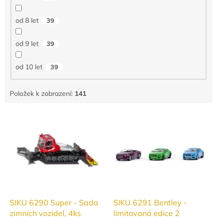
od 8 let
39
od 9 let
39
od 10 let
39
Položek k zobrazení:
141
V
ý
p
i
s
p
r
o
d
SIKU 6290 Super - Sada
SIKU 6291 Bentley -
u
zimních vozidel, 4ks
limitovaná edice 2