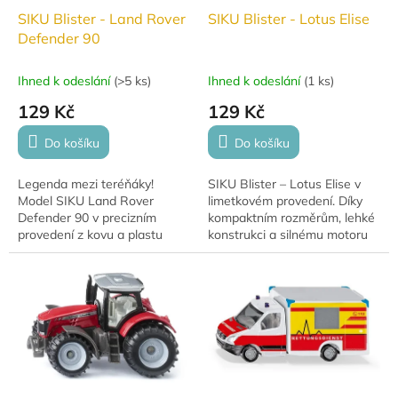
SIKU Blister - Land Rover
SIKU Blister - Lotus Elise
Defender 90
Ihned k odeslání
(
>5 ks
)
Ihned k odeslání
(
1 ks
)
129 Kč
129 Kč
Do košíku
Do košíku
Legenda mezi teréňáky!
SIKU Blister – Lotus Elise v
Model SIKU Land Rover
limetkovém provedení. Díky
Defender 90 v precizním
kompaktním rozměrům, lehké
provedení z kovu a plastu
konstrukci a silnému motoru
potěší každého fanouška
slaví Lotus Elise již více než 20
dobrodružství. Skvělý dárek
let svůj úspěch.
pro děti i sběratele – odolný,...