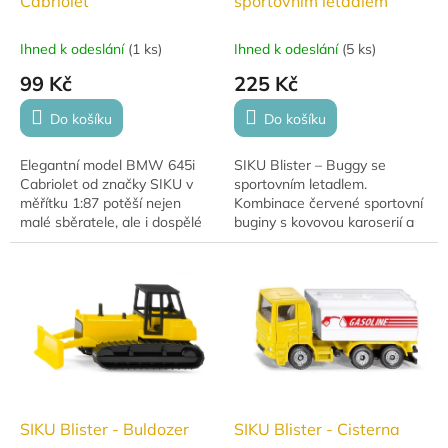
Cabriolet
sportovním letadlem
Ihned k odeslání
(
1 ks
)
Ihned k odeslání
(
5 ks
)
99 Kč
225 Kč
Do košíku
Do košíku
Elegantní model BMW 645i
SIKU Blister – Buggy se
Cabriolet od značky SIKU v
sportovním letadlem.
měřítku 1:87 potěší nejen
Kombinace červené sportovní
malé sběratele, ale i dospělé
buginy s kovovou karoserií a
milovníky aut. Detailně
pogumovanými pneumatikami
propracovaný vůz s
a přívěsu pro sportovní
realistickými prvky a...
letadlo. Vhodné pro děti...
SIKU Blister - Buldozer
SIKU Blister - Cisterna