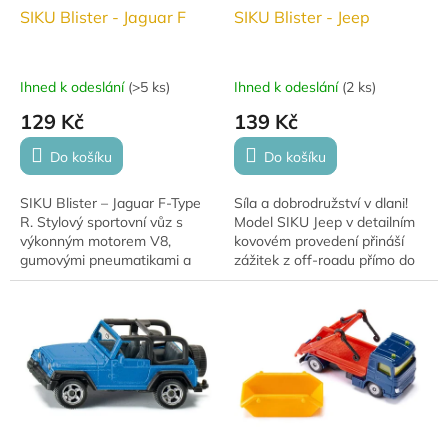
SIKU Blister - Jaguar F
SIKU Blister - Jeep
Ihned k odeslání
(
>5 ks
)
Ihned k odeslání
(
2 ks
)
129 Kč
139 Kč
Do košíku
Do košíku
SIKU Blister – Jaguar F-Type
Síla a dobrodružství v dlani!
R. Stylový sportovní vůz s
Model SIKU Jeep v detailním
výkonným motorem V8,
kovovém provedení přináší
gumovými pneumatikami a
zážitek z off-roadu přímo do
otevíratelnými dveřmi.
tvé sbírky. Kvalita, styl a
legenda mezi teréňáky – to je
Jeep...