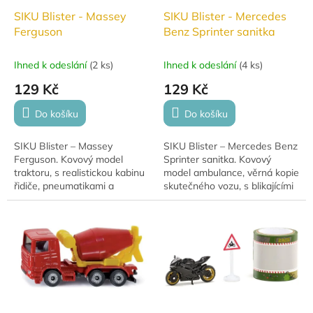
SIKU Blister - Massey
SIKU Blister - Mercedes
Ferguson
Benz Sprinter sanitka
Ihned k odeslání
(
2 ks
)
Ihned k odeslání
(
4 ks
)
129 Kč
129 Kč
Do košíku
Do košíku
SIKU Blister – Massey
SIKU Blister – Mercedes Benz
Ferguson. Kovový model
Sprinter sanitka. Kovový
traktoru, s realistickou kabinu
model ambulance, věrná kopie
řidiče, pneumatikami a
skutečného vozu, s blikajícími
detailním zpracováním.
světly a signalizační
houkačkou.