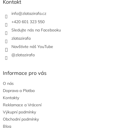
a
Kontakt
t
í
info
@
zlatazirafa.cz
+420 601 323 550
Sledujte nás na Facebooku
zlatazirafa
Navštivte náš YouTube
@zlatazirafa
Informace pro vás
O nás
Doprava a Platba
Kontakty
Reklamace a Vrácení
Výkupní podmínky
Obchodní podmínky
Blog