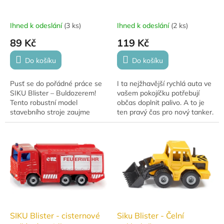
Ihned k odeslání
(
3 ks
)
Ihned k odeslání
(
2 ks
)
89 Kč
119 Kč
Do košíku
Do košíku
Pusť se do pořádné práce se
I ta nejžhavější rychlá auta ve
SIKU Blister – Buldozerem!
vašem pokojíčku potřebují
Tento robustní model
občas doplnit palivo. A to je
stavebního stroje zaujme
ten pravý čas pro nový tanker.
kovovým provedením,
Plastová nádrž je bezpečně
realistickým designem a
konstruována pro přepravu...
pohyblivou radlicí....
SIKU Blister - cisternové
Siku Blister - Čelní