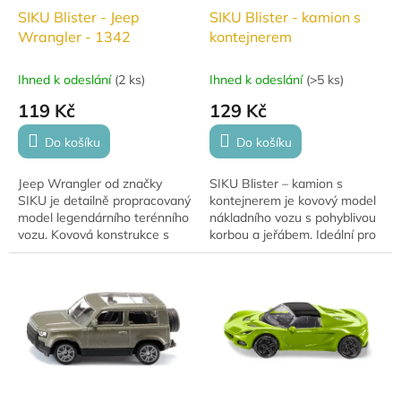
SIKU Blister - Jeep
SIKU Blister - kamion s
Wrangler - 1342
kontejnerem
Ihned k odeslání
(
2 ks
)
Ihned k odeslání
(
>5 ks
)
119 Kč
129 Kč
Do košíku
Do košíku
Jeep Wrangler od značky
SIKU Blister – kamion s
SIKU je detailně propracovaný
kontejnerem je kovový model
model legendárního terénního
nákladního vozu s pohyblivou
vozu. Kovová konstrukce s
korbou a jeřábem. Ideální pro
plastovými dílky zajišťuje
děti od 3 let a pro sběratele.
odolnost a dlouhou životnost.
Díky...