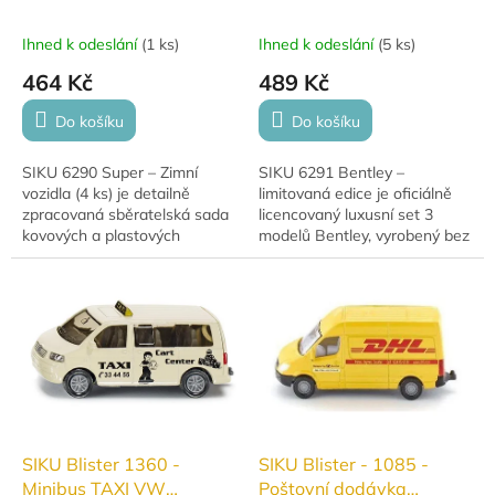
k
t
Ihned k odeslání
(
1 ks
)
Ihned k odeslání
(
5 ks
)
ů
464 Kč
489 Kč
Do košíku
Do košíku
SIKU 6290 Super – Zimní
SIKU 6291 Bentley –
vozidla (4 ks) je detailně
limitovaná edice je oficiálně
zpracovaná sběratelská sada
licencovaný luxusní set 3
kovových a plastových
modelů Bentley, vyrobený bez
modelů, ideální pro děti od 3
plastových součástí, ideální
let, fanoušky techniky,
pro sběratele i milovníky
modeláře i...
prémiových vozů.
SIKU Blister 1360 -
SIKU Blister - 1085 -
Minibus TAXI VW
Poštovní dodávka