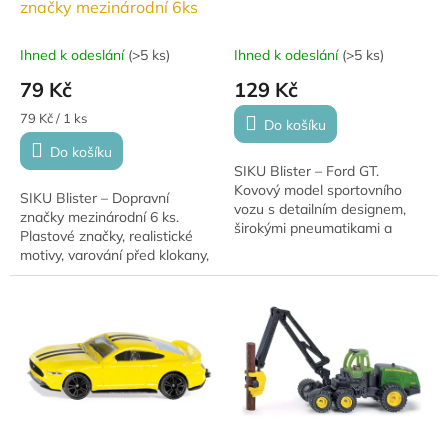
značky mezinárodní 6ks
Ihned k odeslání
(
>5 ks
)
Ihned k odeslání
(
>5 ks
)
79 Kč
129 Kč
Měrná
79 Kč / 1 ks
Do košíku
cena:
Do košíku
SIKU Blister – Ford GT.
Kovový model sportovního
SIKU Blister – Dopravní
vozu s detailním designem,
značky mezinárodní 6 ks.
širokými pneumatikami a
Plastové značky, realistické
realistickými závodními pruhy.
motivy, varování před klokany,
krokodýly, medvědy a
podobně.