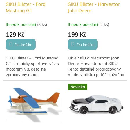
SIKU Blister - Ford
SIKU Blister - Harvestor
Mustang GT
John Deere
Ihned k odeslání
(
3 ks
)
Ihned k odeslání
(
2 ks
)
129 Kč
199 Kč
Do košíku
Do košíku
SIKU Blister – Ford Mustang
Objev sílu a preciznost John
GT – ikonický sportovní vůz s
Deere Harvestoru od SIKU!
motorem V8, detailně
Tento detailně propracovaný
zpracovaný model
model v blistru potěší každého
legendárního Mustangu s
malého farmáře i sběratele.
gumovými pneumatikami a
Realistické zpracování,...
Novinka
tažným zařízením.