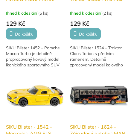
předním ramenem
Ihned k odeslání
(
5 ks
)
Ihned k odeslání
(
2 ks
)
129 Kč
129 Kč
Do košíku
Do košíku
SIKU Blister 1452 – Porsche
SIKU Blister 1524 – Traktor
Macan Turbo je detailně
Claas Torion s předním
propracovaný kovový model
ramenem. Detailně
ikonického sportovního SUV
zpracovaný model kolového
Porsche s otevíracími dveřmi
nakladače s pohyblivým
a gumovými pneumatikami.
ramenem a lopatou, ideální
Díky kompaktním...
pro hraní i sběratelské účely.
SIKU Blister - 1542 -
SIKU Blister - 1624 -
Mercedes-AMG SLS
Zájezdový autobus MAN