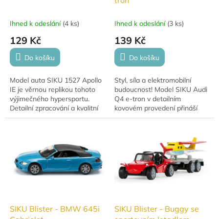
Ihned k odeslání
(
4 ks
)
Ihned k odeslání
(
3 ks
)
129 Kč
139 Kč
Do košíku
Do košíku
Model auta SIKU 1527 Apollo
Styl, síla a elektromobilní
IE je věrnou replikou tohoto
budoucnost! Model SIKU Audi
výjimečného hypersportu.
Q4 e-tron v detailním
Detailní zpracování a kvalitní
kovovém provedení přináší
kovová konstrukce přináší
dokonalou kombinaci
autentický zážitek, který
moderního designu, kvality a
ocení...
elegance. Pro malé...
SIKU Blister - BMW 645i
SIKU Blister - Buggy se