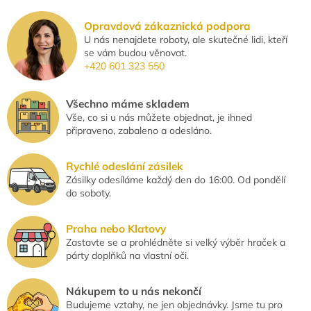
o
d
v
a
á
Opravdová zákaznická podpora
c
n
U nás nenajdete roboty, ale skutečné lidi, kteří
í
í
se vám budou věnovat.
p
+420 601 323 550
r
v
k
Všechno máme skladem
y
Vše, co si u nás můžete objednat, je ihned
v
připraveno, zabaleno a odesláno.
ý
p
i
Rychlé odeslání zásilek
s
Zásilky odesíláme každý den do 16:00. Od pondělí
u
do soboty.
Praha nebo Klatovy
Zastavte se a prohlédněte si velký výběr hraček a
párty doplňků na vlastní oči.
Nákupem to u nás nekončí
Budujeme vztahy, ne jen objednávky. Jsme tu pro