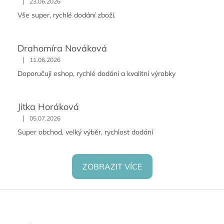
|
23.06.2026
Vše super, rychlé dodání zboží.
Drahomíra Nováková
|
11.06.2026
Doporučuji eshop, rychlé dodání a kvalitní výrobky
Jitka Horáková
|
05.07.2026
Super obchod, velký výběr, rychlost dodání
ZOBRAZIT VÍCE
Z
á
p