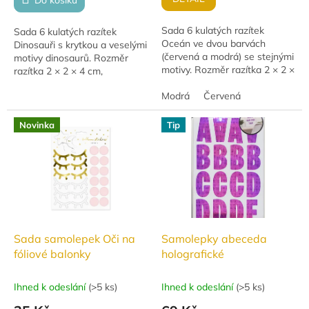
Do košíku
Sada 6 kulatých razítek
Sada 6 kulatých razítek
Oceán ve dvou barvách
Dinosauři s krytkou a veselými
(červená a modrá) se stejnými
motivy dinosaurů. Rozměr
motivy. Rozměr razítka 2 × 2 ×
razítka 2 × 2 × 4 cm,
4 cm, připraveno k použití.
připraveno k použití. Vhodné
Vhodné od 3 let.
Modrá
Červená
od 3 let.
Novinka
Tip
Sada samolepek Oči na
Samolepky abeceda
fóliové balonky
holografické
Ihned k odeslání
(
>5 ks
)
Ihned k odeslání
(
>5 ks
)