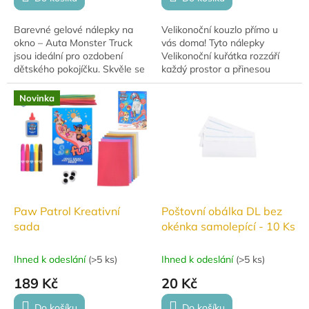
Barevné gelové nálepky na
Velikonoční kouzlo přímo u
okno – Auta Monster Truck
vás doma! Tyto nálepky
jsou ideální pro ozdobení
Velikonoční kuřátka rozzáří
dětského pokojíčku. Skvěle se
každý prostor a přinesou
hodí na okna, diář, sešity,
veselou jarní atmosféru.
mobil nebo zrcadlo. Hračka je
Perfektní pro dekorace oken,
Novinka
vhodná pro...
stolů nebo...
Paw Patrol Kreativní
Poštovní obálka DL bez
sada
okénka samolepící - 10 Ks
Ihned k odeslání
(
>5 ks
)
Ihned k odeslání
(
>5 ks
)
189 Kč
20 Kč
Do košíku
Do košíku