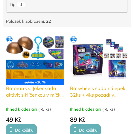
Tip
1
Položek k zobrazení:
22
V
ý
p
i
s
p
r
o
59 Kč
–16 %
d
Batman vs. Joker sada
Batwheels sada nálepek
u
aktivit s klíčenkou v míčku
32ks + 4ks pozadí v
k
7cm
krabičce batman
t
Ihned k odeslání
(
>5 ks
)
Ihned k odeslání
(
>5 ks
)
ů
49 Kč
89 Kč
Do košíku
Do košíku