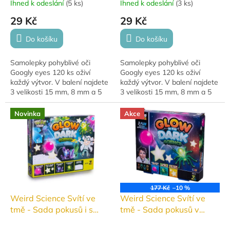
Ihned k odeslání
(
5 ks
)
Ihned k odeslání
(
3 ks
)
29 Kč
29 Kč
Do košíku
Do košíku
Samolepky pohyblivé oči
Samolepky pohyblivé oči
Googly eyes 120 ks oživí
Googly eyes 120 ks oživí
každý výtvor. V balení najdete
každý výtvor. V balení najdete
3 velikosti 15 mm, 8 mm a 5
3 velikosti 15 mm, 8 mm a 5
mm.
mm.
Novinka
Akce
177 Kč
–10 %
Weird Science Svítí ve
Weird Science Svítí ve
tmě - Sada pokusů i s
tmě - Sada pokusů v
krystaly v krabičce
krabičce