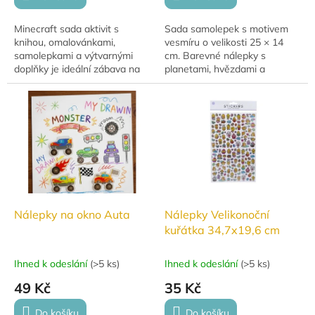
Minecraft sada aktivit s
Sada samolepek s motivem
knihou, omalovánkami,
vesmíru o velikosti 25 × 14
samolepkami a výtvarnými
cm. Barevné nálepky s
doplňky je ideální zábava na
planetami, hvězdami a
cesty i volný čas. Obsahuje
vesmírnými motivy, ideální pro
fixy, voskovky i šablony pro
zdobení sešitů, pokojíčku nebo
kreativní tvoření.
kreativní tvoření.
Nálepky na okno Auta
Nálepky Velikonoční
kuřátka 34,7x19,6 cm
Ihned k odeslání
(
>5 ks
)
Ihned k odeslání
(
>5 ks
)
49 Kč
35 Kč
Do košíku
Do košíku