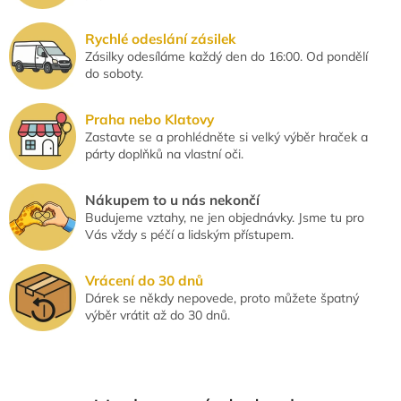
y
v
Rychlé odeslání zásilek
ý
Zásilky odesíláme každý den do 16:00. Od pondělí
p
do soboty.
i
s
u
Praha nebo Klatovy
Zastavte se a prohlédněte si velký výběr hraček a
párty doplňků na vlastní oči.
Nákupem to u nás nekončí
Budujeme vztahy, ne jen objednávky. Jsme tu pro
Vás vždy s péčí a lidským přístupem.
Vrácení do 30 dnů
Dárek se někdy nepovede, proto můžete špatný
výběr vrátit až do 30 dnů.