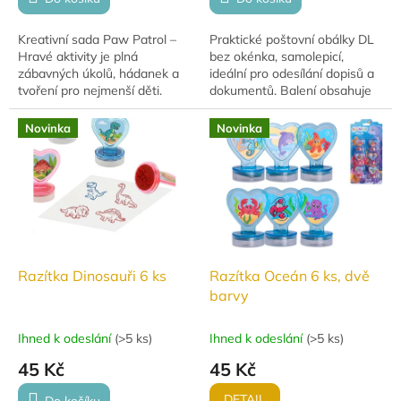
Kreativní sada Paw Patrol –
Praktické poštovní obálky DL
Hravé aktivity je plná
bez okénka, samolepicí,
zábavných úkolů, hádanek a
ideální pro odesílání dopisů a
tvoření pro nejmenší děti.
dokumentů. Balení obsahuje
Obsahuje knihu aktivit, fixy,
10 kusů, rozměr 110 x 220
pěnový papír a další doplňky.
mm, bílý papír 80 g/m².
Novinka
Novinka
Ideální na...
Razítka Dinosauři 6 ks
Razítka Oceán 6 ks, dvě
barvy
Ihned k odeslání
(
>5 ks
)
Ihned k odeslání
(
>5 ks
)
45 Kč
45 Kč
DETAIL