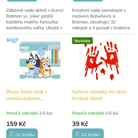
Zábavná sada aktivit v licenci
Kreativní sada samolepek s
Batman vs. Joker potěší
motivem Batwheels a
každého malého fanouška
Batman, obsahující 32
komiksového světa. Ukrytá v
nálepek a 4 pozadí v krabičce.
originálním míčku o průměru 7
Ideální pro tvoření, hraní a
cm z plastu, obsahuje různé
rozvoj fantazie u dětí.
Novinka
aktivity pro...
Bluey Sada blok s
Gelové nálepky na okno
omalovánkami,
Krvavé dlaně
samolepkami a fixami
Ihned k odeslání
(
>5 ks
)
Ihned k odeslání
(
>5 ks
)
159 Kč
39 Kč
Do košíku
Do košíku