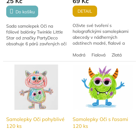
25 Kč
69 Kč
DETAIL
Do košíku
Oživte své tvoření s
Sada samolepek Oči na
holografickými samolepkami
fóliové balónky Twinkle Little
abecedy v nádherných
Star od značky PartyDeco
odstínech modré, fialové a
obsahuje 6 párů zavřených očí
zlaté. Písmena se na světle
a 6 růžových tvářiček pro
efektně třpytí a dodají
Modrá
Fialová
Zlatá
ozdobení až 6 balónků. Ideální
každému projektu originální...
doplněk na...
Samolepky Oči pohyblivé
Samolepky Oči s řasami
120 ks
120 ks