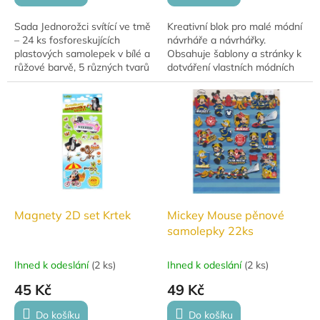
Sada Jednorožci svítící ve tmě
Kreativní blok pro malé módní
– 24 ks fosforeskujících
návrháře a návrhářky.
plastových samolepek v bílé a
Obsahuje šablony a stránky k
růžové barvě, 5 různých tvarů
dotváření vlastních módních
jednorožců, vhodné pro
návrhů.
výzdobu dětského pokoje.
Magnety 2D set Krtek
Mickey Mouse pěnové
samolepky 22ks
Ihned k odeslání
(
2 ks
)
Ihned k odeslání
(
2 ks
)
45 Kč
49 Kč
Do košíku
Do košíku