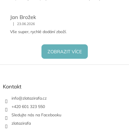
Jan Brožek
|
23.06.2026
Vše super, rychlé dodání zboží.
ZOBRAZIT VÍCE
Z
á
p
a
Kontakt
t
í
info
@
zlatazirafa.cz
+420 601 323 550
Sledujte nás na Facebooku
zlatazirafa