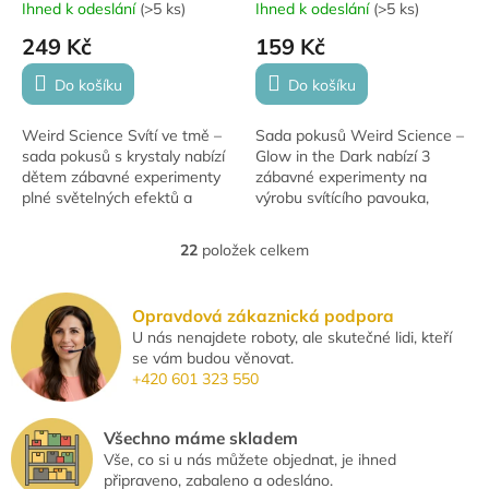
Ihned k odeslání
(
>5 ks
)
Ihned k odeslání
(
>5 ks
)
249 Kč
159 Kč
Do košíku
Do košíku
Weird Science Svítí ve tmě –
Sada pokusů Weird Science –
sada pokusů s krystaly nabízí
Glow in the Dark nabízí 3
dětem zábavné experimenty
zábavné experimenty na
plné světelných efektů a
výrobu svítícího pavouka,
objevování. Pomocí kreativní
hopíka a hvězdičkových
sady si mohou vyrobit svítící...
samolepek. Ideální pro děti od
22
položek celkem
O
8 let.
v
l
Opravdová zákaznická podpora
á
U nás nenajdete roboty, ale skutečné lidi, kteří
d
se vám budou věnovat.
a
+420 601 323 550
c
í
p
Všechno máme skladem
r
Vše, co si u nás můžete objednat, je ihned
v
připraveno, zabaleno a odesláno.
k