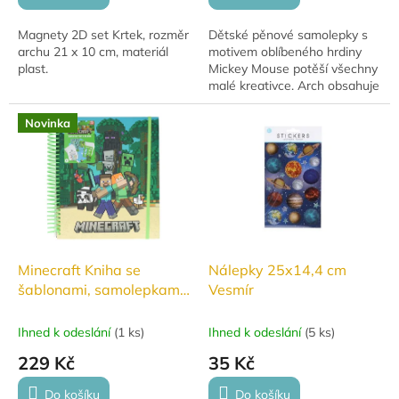
Magnety 2D set Krtek, rozměr
Dětské pěnové samolepky s
archu 21 x 10 cm, materiál
motivem oblíbeného hrdiny
plast.
Mickey Mouse potěší všechny
malé kreativce. Arch obsahuje
22 ks barevných pěnových
samolepek, které jsou ideální
Novinka
pro tvoření,...
Minecraft Kniha se
Nálepky 25x14,4 cm
šablonami, samolepkami,
Vesmír
fixami a doplňky
Ihned k odeslání
(
1 ks
)
Ihned k odeslání
(
5 ks
)
229 Kč
35 Kč
Do košíku
Do košíku