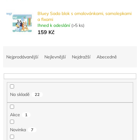
Bluey Sada blok s omalovánkami, samolepkami
a fixami
Ihned k odeslání
(
>5 ks
)
159 Kč
Ř
a
Nejprodávanější
Nejlevnější
Nejdražší
Abecedně
z
e
n
í
p
Na skladě
22
r
o
d
Akce
1
u
k
Novinka
7
t
ů