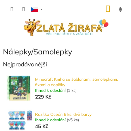
Přejít
NÁKU
na
obsah
KOŠÍK
Nálepky/Samolepky
Nejprodávanější
Minecraft Kniha se šablonami, samolepkami,
fixami a doplňky
Ihned k odeslání
(
1 ks
)
229 Kč
Razítka Oceán 6 ks, dvě barvy
Ihned k odeslání
(
>5 ks
)
45 Kč