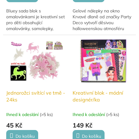
Bluey sada blok s
Gelové nálepky na okno
omalovánkami je kreativní set
Krvavé dlaně od značky Party
pro děti obsahující
Deco vytvoří děsivou
omalovánky, samolepky,
halloweenskou atmosféru
šablony a 4 fixy. Praktické
během několika okamžiků.
balení v průhledném pouzdře.
Nálepky se snadno aplikují i
Rozměr bloku 22 × 20 cm,...
odstraňují a mají rozměr...
Jednorožci svítící ve tmě -
Kreativní blok - módní
24ks
designér/ka
Ihned k odeslání
(
>5 ks
)
Ihned k odeslání
(
>5 ks
)
45 Kč
149 Kč
Do košíku
Do košíku