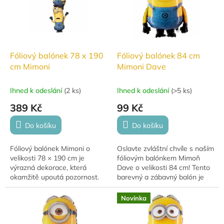
Fóliový balónek 78 x 190
Fóliový balónek 84 cm
cm Mimoni
Mimoni Dave
Ihned k odeslání
(
2 ks
)
Ihned k odeslání
(
>5 ks
)
389 Kč
99 Kč
Do košíku
Do košíku
Fóliový balónek Mimoni o
Oslavte zvláštní chvíle s naším
velikosti 78 × 190 cm je
fóliovým balónkem Mimoň
výrazná dekorace, která
Dave o velikosti 84 cm! Tento
okamžitě upoutá pozornost.
barevný a zábavný balón je
Oblíbený motiv pobaví děti i
ideální pro dětské
dospělé na každé oslavě. Lze
narozeninové oslavy,
Novinka
jej nafouknout...
tematické akce nebo jako...