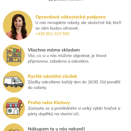
O
v
l
Opravdová zákaznická podpora
á
U nás nenajdete roboty, ale skutečné lidi, kteří
d
se vám budou věnovat.
a
+420 601 323 550
c
í
p
Všechno máme skladem
r
Vše, co si u nás můžete objednat, je ihned
v
připraveno, zabaleno a odesláno.
k
y
v
Rychlé odeslání zásilek
ý
Zásilky odesíláme každý den do 16:00. Od pondělí
p
do soboty.
i
s
u
Praha nebo Klatovy
Zastavte se a prohlédněte si velký výběr hraček a
párty doplňků na vlastní oči.
Nákupem to u nás nekončí