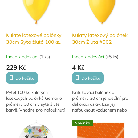
Kulaté latexové balónky
Kulatý latexový balónek
30cm Sytá žlutá 100ks
30cm Žlutá #002
#040
Ihned k odeslání
(
1 ks
)
Ihned k odeslání
(
>5 ks
)
229 Kč
4 Kč
Do košíku
Do košíku
Pytel 100 ks kulatých
Nafukovací balónek o
latexových balónků Gemar o
průměru 30 cm je ideální pro
průměru 30 cm v sytě žluté
dekoraci oslav. Lze jej
barvě. Vhodné pro nafouknutí
nafouknout vzduchem nebo
vzduchem nebo héliem.
héliem, přičemž s héliem se
Vyrobeno z přírodního
vznáší (10–12 hodin). Balónky
Novinka
kaučuku, biologicky...
jsou vyrobeny...