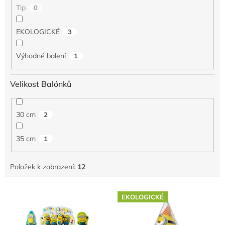
Tip
0
EKOLOGICKÉ
3
Výhodné balení
1
Velikost Balónků
30 cm
2
35 cm
1
Položek k zobrazení:
12
V
EKOLOGICKÉ
ý
p
i