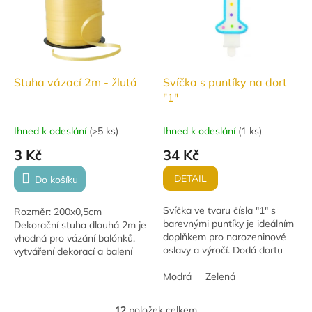
Stuha vázací 2m - žlutá
Svíčka s puntíky na dort
"1"
Ihned k odeslání
(
>5 ks
)
Ihned k odeslání
(
1 ks
)
3 Kč
34 Kč
DETAIL
Do košíku
Svíčka ve tvaru čísla "1" s
Rozměr: 200x0,5cm
barevnými puntíky je ideálním
Dekorační stuha dlouhá 2m je
doplňkem pro narozeninové
vhodná pro vázání balónků,
oslavy a výročí. Dodá dortu
vytváření dekorací a balení
příjemný vzhled a je vyrobena
dárků.
z kvalitního vosku pro
Modrá
Zelená
rovnoměrné a...
12
položek celkem