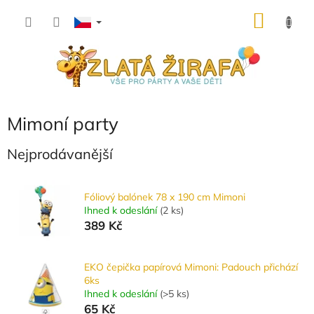
Přejít
NÁKU
na
obsah
KOŠÍK
Mimoní party
Nejprodávanější
Fóliový balónek 78 x 190 cm Mimoni
Ihned k odeslání
(
2 ks
)
389 Kč
EKO čepička papírová Mimoni: Padouch přichází
6ks
Ihned k odeslání
(
>5 ks
)
65 Kč