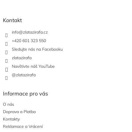
Z
á
p
a
Kontakt
t
í
info
@
zlatazirafa.cz
+420 601 323 550
Sledujte nás na Facebooku
zlatazirafa
Navštivte náš YouTube
@zlatazirafa
Informace pro vás
O nás
Doprava a Platba
Kontakty
Reklamace a Vrácení