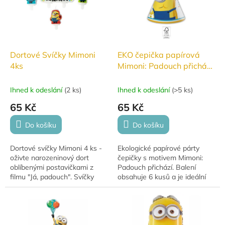
s
p
r
o
d
Dortové Svíčky Mimoni
EKO čepička papírová
u
4ks
Mimoni: Padouch přichází
k
6ks
t
Ihned k odeslání
(
2 ks
)
Ihned k odeslání
(
>5 ks
)
ů
65 Kč
65 Kč
Do košíku
Do košíku
Dortové svíčky Mimoni 4 ks -
Ekologické papírové párty
oživte narozeninový dort
čepičky s motivem Mimoni:
oblíbenými postavičkami z
Padouch přichází. Balení
filmu "Já, padouch". Svíčky
obsahuje 6 kusů a je ideální
slouží také jako zápich do
na dětské oslavy a tematické
dortu. Perfektní pro dětské
párty.
oslavy!