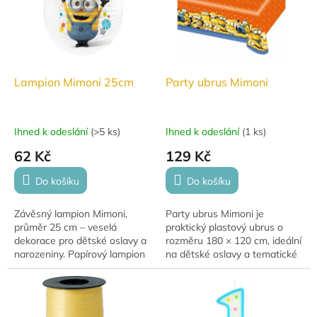
Lampion Mimoni 25cm
Party ubrus Mimoni
Ihned k odeslání
(
>5 ks
)
Ihned k odeslání
(
1 ks
)
62 Kč
129 Kč
Do košíku
Do košíku
Závěsný lampion Mimoni,
Party ubrus Mimoni je
průměr 25 cm – veselá
praktický plastový ubrus o
dekorace pro dětské oslavy a
rozměru 180 × 120 cm, ideální
narozeniny. Papírový lampion
na dětské oslavy a tematické
s kovovým držákem svíčky,
párty. Veselý motiv Mimoňů
poutkem a sponkou, snadné
rozzáří každou narozeninovou
zavěšení.
výzdobu a...