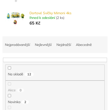
Dortové Svíčky Mimoni 4ks
Ihned k odeslání
(
2 ks
)
65 Kč
Ř
a
Nejprodávanější
Nejlevnější
Nejdražší
Abecedně
z
e
n
í
p
Na skladě
12
r
o
d
Akce
0
u
k
Novinka
2
t
ů