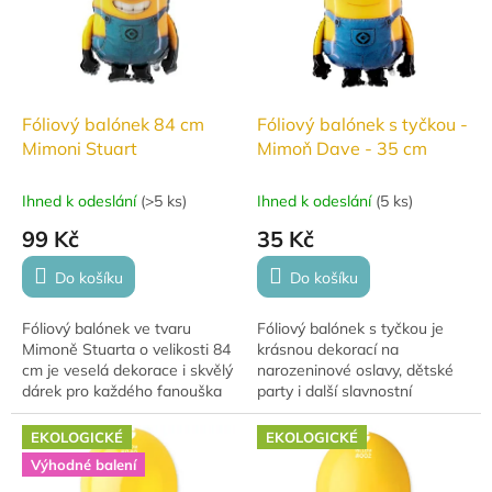
Fóliový balónek 84 cm
Fóliový balónek s tyčkou -
Mimoni Stuart
Mimoň Dave - 35 cm
Ihned k odeslání
(
>5 ks
)
Ihned k odeslání
(
5 ks
)
99 Kč
35 Kč
Do košíku
Do košíku
Fóliový balónek ve tvaru
Fóliový balónek s tyčkou je
Mimoně Stuarta o velikosti 84
krásnou dekorací na
cm je veselá dekorace i skvělý
narozeninové oslavy, dětské
dárek pro každého fanouška
party i další slavnostní
filmu Mimoni a Já, padouch.
příležitosti. Balónek je určen k
Perfektní doplněk
nafouknutí pouze vzduchem a
EKOLOGICKÉ
EKOLOGICKÉ
narozeninové...
součástí je...
Výhodné balení