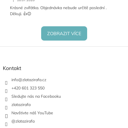
Krásné zvířátka. Objednávka nebude určitě poslední .
Děkuji. 👍😊
ZOBRAZIT VÍCE
Z
á
p
a
Kontakt
t
í
info
@
zlatazirafa.cz
+420 601 323 550
Sledujte nás na Facebooku
zlatazirafa
Navštivte náš YouTube
@zlatazirafa