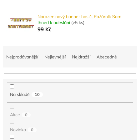
Narozeninový banner hasič, Požárník Sam
Ihned k odeslání
(
>5 ks
)
99 Kč
Ř
a
Nejprodávanější
Nejlevnější
Nejdražší
Abecedně
z
e
n
í
p
Na skladě
10
r
o
d
Akce
0
u
k
Novinka
0
t
ů