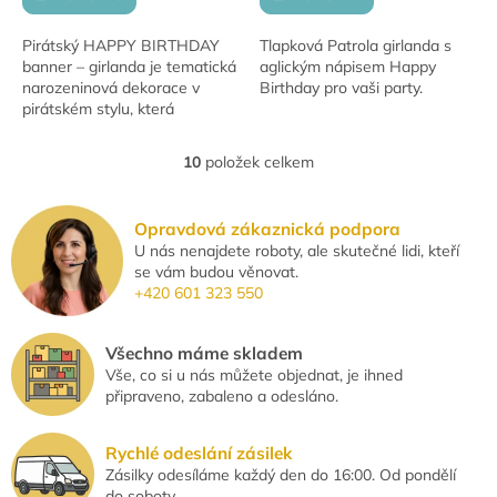
Pirátský HAPPY BIRTHDAY
Tlapková Patrola girlanda s
banner – girlanda je tematická
aglickým nápisem Happy
narozeninová dekorace v
Birthday pro vaši party.
pirátském stylu, která
okamžitě promění oslavu v
dobrodružnou výpravu na
10
položek celkem
O
moře.
v
l
Opravdová zákaznická podpora
á
U nás nenajdete roboty, ale skutečné lidi, kteří
d
se vám budou věnovat.
a
+420 601 323 550
c
í
p
Všechno máme skladem
r
Vše, co si u nás můžete objednat, je ihned
v
připraveno, zabaleno a odesláno.
k
y
v
Rychlé odeslání zásilek
ý
Zásilky odesíláme každý den do 16:00. Od pondělí
p
do soboty.