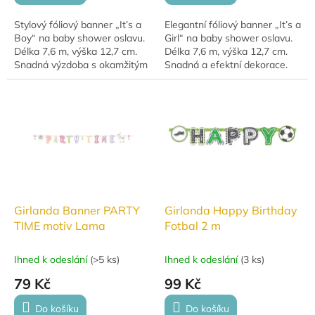
Stylový fóliový banner „It’s a
Elegantní fóliový banner „It’s a
Boy“ na baby shower oslavu.
Girl“ na baby shower oslavu.
Délka 7,6 m, výška 12,7 cm.
Délka 7,6 m, výška 12,7 cm.
Snadná výzdoba s okamžitým
Snadná a efektní dekorace.
efektem.
Girlanda Banner PARTY
Girlanda Happy Birthday
TIME motiv Lama
Fotbal 2 m
Ihned k odeslání
(
>5 ks
)
Ihned k odeslání
(
3 ks
)
79 Kč
99 Kč
Do košíku
Do košíku