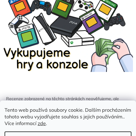
Recenze zobrazené na těchto stránkách neověřujeme, ale
kontrolujeme a odstraňujeme podvodný obsah, pokud je
Tento web používá soubory cookie. Dalším procházením
identifikován.
tohoto webu vyjadřujete souhlas s jejich používáním..
Více informací
zde
.