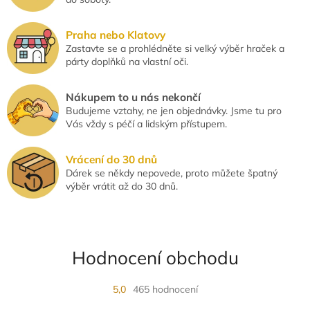
i
s
u
Praha nebo Klatovy
Zastavte se a prohlédněte si velký výběr hraček a
párty doplňků na vlastní oči.
Nákupem to u nás nekončí
Budujeme vztahy, ne jen objednávky. Jsme tu pro
Vás vždy s péčí a lidským přístupem.
Vrácení do 30 dnů
Dárek se někdy nepovede, proto můžete špatný
výběr vrátit až do 30 dnů.
Hodnocení obchodu
5,0
465 hodnocení