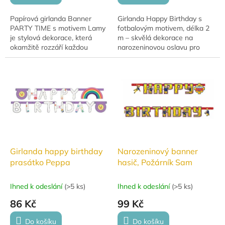
Papírová girlanda Banner
Girlanda Happy Birthday s
PARTY TIME s motivem Lamy
fotbalovým motivem, délka 2
je stylová dekorace, která
m – skvělá dekorace na
okamžitě rozzáří každou
narozeninovou oslavu pro
oslavu. Díky délce 240 cm a
malé fotbalové fanoušky.
výrazným písmenům o výšce
12 cm vytvoří...
Girlanda happy birthday
Narozeninový banner
prasátko Peppa
hasič, Požárník Sam
Ihned k odeslání
(
>5 ks
)
Ihned k odeslání
(
>5 ks
)
86 Kč
99 Kč
Do košíku
Do košíku