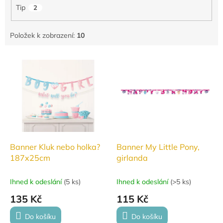
Tip
2
Položek k zobrazení:
10
V
ý
p
i
s
p
r
o
d
Banner Kluk nebo holka?
Banner My Little Pony,
u
187x25cm
girlanda
k
t
Ihned k odeslání
(
5 ks
)
Ihned k odeslání
(
>5 ks
)
ů
135 Kč
115 Kč
Do košíku
Do košíku