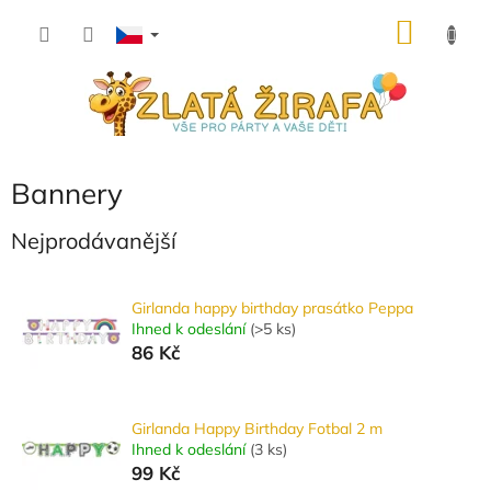
Přejít
NÁKU
na
obsah
KOŠÍK
Bannery
Nejprodávanější
Girlanda happy birthday prasátko Peppa
Ihned k odeslání
(
>5 ks
)
86 Kč
Girlanda Happy Birthday Fotbal 2 m
Ihned k odeslání
(
3 ks
)
99 Kč