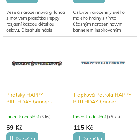
Veselá narozeninová girlanda
Oslavte narozeniny svého
s motivem prasátka Peppy
malého hrdiny s tímto
rozjasní každou dětskou
úžasným narozeninovým
oslavu. Obsahuje nápis
bannerem inspirovaným
"Happy Birthday" a má délku
oblíbeným dětským seriálem
220 cm.
"Požárník Sam". Banner měří
1,8 m na délku a 15 cm na...
Pirátský HAPPY
Tlapková Patrola HAPPY
BIRTHDAY banner -
BIRTHDAY banner,
girlanda
girlanda
Ihned k odeslání
(
3 ks
)
Ihned k odeslání
(
>5 ks
)
69 Kč
115 Kč
Do košíku
Do košíku