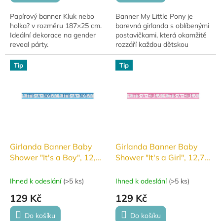
Papírový banner Kluk nebo
Banner My Little Pony je
holka? v rozměru 187×25 cm.
barevná girlanda s oblíbenými
Ideální dekorace na gender
postavičkami, která okamžitě
reveal párty.
rozzáří každou dětskou
oslavu. Skvělá dekorace na
narozeniny, tématické párty i
Tip
Tip
dětské setkání.
Girlanda Banner Baby
Girlanda Banner Baby
Shower "It's a Boy", 12,7
Shower "It's a Girl", 12,7
cm x 7,6m
cm x 7,6m
Ihned k odeslání
(
>5 ks
)
Ihned k odeslání
(
>5 ks
)
129 Kč
129 Kč
Do košíku
Do košíku