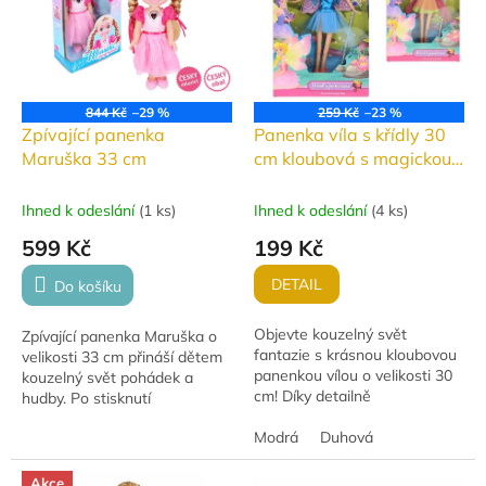
844 Kč
–29 %
259 Kč
–23 %
Zpívající panenka
Panenka víla s křídly 30
Maruška 33 cm
cm kloubová s magickou
hůlkou
Ihned k odeslání
(
1 ks
)
Ihned k odeslání
(
4 ks
)
599 Kč
199 Kč
DETAIL
Do košíku
Objevte kouzelný svět
Zpívající panenka Maruška o
fantazie s krásnou kloubovou
velikosti 33 cm přináší dětem
panenkou vílou o velikosti 30
kouzelný svět pohádek a
cm! Díky detailně
hudby. Po stisknutí
propracovaným křídlům,
náhrdelníku zazpívá až sedm
stylovým šatům (modré nebo
Modrá
Duhová
oblíbených písniček a její
růžové) a magické hůlce si...
srdíčko během zpěvu...
Akce