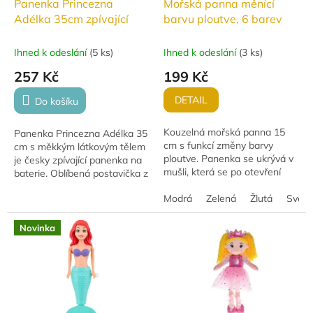
d
Panenka Princezna
Mořská panna měnící
u
Adélka 35cm zpívající
barvu ploutve, 6 barev
k
t
Ihned k odeslání
(
5 ks
)
Ihned k odeslání
(
3 ks
)
ů
257 Kč
199 Kč
DETAIL
Do košíku
Kouzelná mořská panna 15
Panenka Princezna Adélka 35
cm s funkcí změny barvy
cm s měkkým látkovým tělem
ploutve. Panenka se ukrývá v
je česky zpívající panenka na
mušli, která se po otevření
baterie. Oblíbená postavička z
promění v sedící postavičku. 6
pohádky Z čerty nejsou žerty
barevných variant, baleno v
Modrá
Zelená
Žlutá
Světl
potěší jemným zpracováním
průhledné...
a...
Novinka