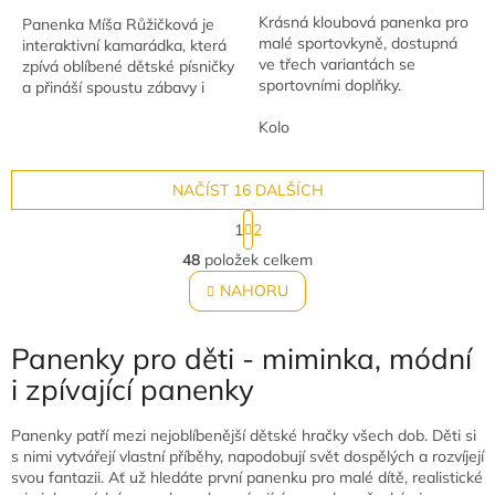
Krásná kloubová panenka pro
Panenka Míša Růžičková je
malé sportovkyně, dostupná
interaktivní kamarádka, která
ve třech variantách se
zpívá oblíbené dětské písničky
sportovními doplňky.
a přináší spoustu zábavy i
dobrodružství.
Kolo
NAČÍST 16 DALŠÍCH
S
1
2
t
O
r
48
položek celkem
v
á
l
NAHORU
n
á
k
o
d
v
Panenky pro děti - miminka, módní
a
á
c
i zpívající panenky
n
í
í
p
Panenky patří mezi nejoblíbenější dětské hračky všech dob. Děti si
r
s nimi vytvářejí vlastní příběhy, napodobují svět dospělých a rozvíjejí
v
svou fantazii. Ať už hledáte první panenku pro malé dítě, realistické
k