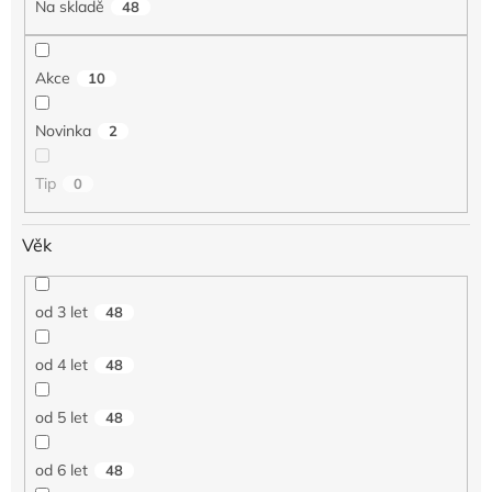
Na skladě
48
r
o
d
Akce
10
u
k
Novinka
2
t
ů
Tip
0
Věk
od 3 let
48
od 4 let
48
od 5 let
48
od 6 let
48