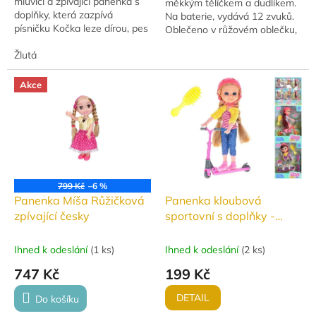
mluvící a zpívající panenka s
měkkým tělíčkem a dudlíkem.
doplňky, která zazpívá
Na baterie, vydává 12 zvuků.
písničku Kočka leze dírou, pes
Oblečeno v růžovém oblečku,
oknem. Ideální na hraní, péči a
baleno v krabičce. Vhodné od
napodobování každodenních
Žlutá
18 měsíců.
situací....
Akce
799 Kč
–6 %
Panenka Míša Růžičková
Panenka kloubová
zpívající česky
sportovní s doplňky -
různé druhy
Ihned k odeslání
(
1 ks
)
Ihned k odeslání
(
2 ks
)
747 Kč
199 Kč
DETAIL
Do košíku