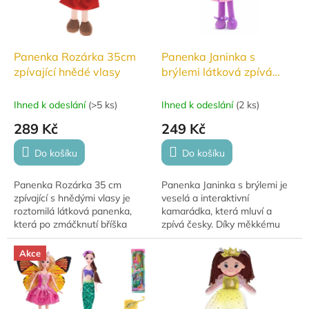
Panenka Rozárka 35cm
Panenka Janinka s
zpívající hnědé vlasy
brýlemi látková zpívá
česky
Ihned k odeslání
(
>5 ks
)
Ihned k odeslání
(
2 ks
)
289 Kč
249 Kč
Do košíku
Do košíku
Panenka Rozárka 35 cm
Panenka Janinka s brýlemi je
zpívající s hnědými vlasy je
veselá a interaktivní
roztomilá látková panenka,
kamarádka, která mluví a
která po zmáčknutí bříška
zpívá česky. Díky měkkému
zpívá a mluví.
látkovému tělíčku, stylovým
brýlím a roztomilým šatičkám
Akce
je ideální na...