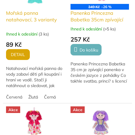
349 Kč
–26 %
Mořská panna
Panenka Princezna
natahovací, 3 varianty
Babetka 35cm zpívající
Ihned k odeslání
(
>5 ks
)
Průměrné
Ihned k odeslání
(
3 ks
)
hodnocení
257 Kč
produktu
89 Kč
je
Do košíku
4,0
DETAIL
z
Panenka Princezna Babetka
5
Natahovací mořská panna do
35 cm je zpívající panenka v
hvězdiček.
vody zabaví děti při koupání i
českém jazyce z pohádky Co
hraní ve vodě. Stačí ji
takhle svatba, princi? s licencí
natáhnout a sledovat, jak
České televize. Má měkké
pohybuje ploutví a plave po
látkové tělo, modrá vyšitá
hladině. Na výběr jsou 3
Červená
Žlutá
Černá
očka a...
varianty. Vhodné...
Akce
Akce