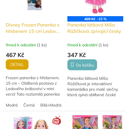
409 Kč
–15 %
Disney Frozen Panenka s
Panenka látková Míša
hřebenem 15 cm Ledové
Růžičková zpívající česky
království
Ihned k odeslání
(
1 ks
)
Ihned k odeslání
(
1 ks
)
467 Kč
347 Kč
DETAIL
Do košíku
Frozen panenka s hřebenem,
Panenka látková Míša
15 cm – Oblíbená postava z
Růžičková je interaktivní
Ledového království v mini
kamarádka pro malé slečny,
verzi! Tato roztomilá panenka
která zpívá oblíbené české
potěší všechny fanoušky
písničky a stane se
Frozen. Díky praktickému
Modrá
Černá
Bílá+Modrá
nerozlučnou společníčkou při
hřebenu mohou...
hraní i mazlení.