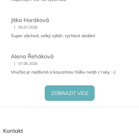
Jitka Horáková
|
05.07.2026
Super obchod, velký výběr, rychlost dodání
Alena Řeháková
|
07.06.2026
Vnučka je nadšená a kouzelnou hůlku nedá z ruky. :-)
ZOBRAZIT VÍCE
Z
á
p
a
Kontakt
t