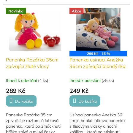
pohádkového světa.
Princeznička na bále
postrácela korále a Halí...
Novinka
Akce
299 Kč
–16 %
Panenka Rozárka 35cm
Panenka usínací Anežka
zpívající žluté vlasy
36cm zpívající blondýnka
Ihned k odeslání
(
4 ks
)
Ihned k odeslání
(
>5 ks
)
289 Kč
249 Kč
Do košíku
Do košíku
Panenka Rozárka 35 cm
Usínací panenka Anežka 36
zpívající je roztomilá látková
cm je hebká látková panenka
panenka, která po zmáčknutí
s flísovými vlásky a noční
bříška zpívá a mluví česky.
košilkou, která po stisknutí