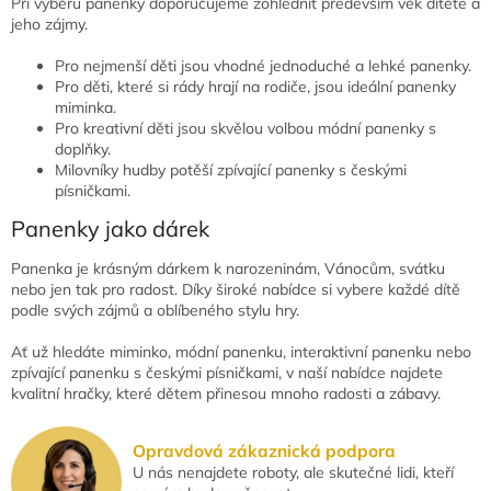
Při výběru panenky doporučujeme zohlednit především věk dítěte a
jeho zájmy.
Pro nejmenší děti jsou vhodné jednoduché a lehké panenky.
Pro děti, které si rády hrají na rodiče, jsou ideální panenky
miminka.
Pro kreativní děti jsou skvělou volbou módní panenky s
doplňky.
Milovníky hudby potěší zpívající panenky s českými
písničkami.
Panenky jako dárek
Panenka je krásným dárkem k narozeninám, Vánocům, svátku
nebo jen tak pro radost. Díky široké nabídce si vybere každé dítě
podle svých zájmů a oblíbeného stylu hry.
Ať už hledáte miminko, módní panenku, interaktivní panenku nebo
zpívající panenku s českými písničkami, v naší nabídce najdete
kvalitní hračky, které dětem přinesou mnoho radosti a zábavy.
Opravdová zákaznická podpora
U nás nenajdete roboty, ale skutečné lidi, kteří