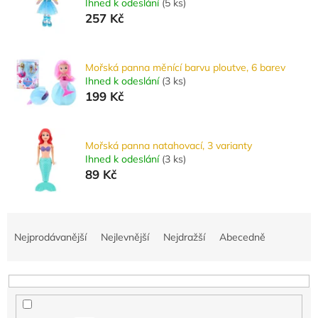
Ihned k odeslání
(
5 ks
)
257 Kč
Mořská panna měnící barvu ploutve, 6 barev
Ihned k odeslání
(
3 ks
)
199 Kč
Mořská panna natahovací, 3 varianty
Ihned k odeslání
(
3 ks
)
89 Kč
Ř
a
Nejprodávanější
Nejlevnější
Nejdražší
Abecedně
z
e
n
í
p