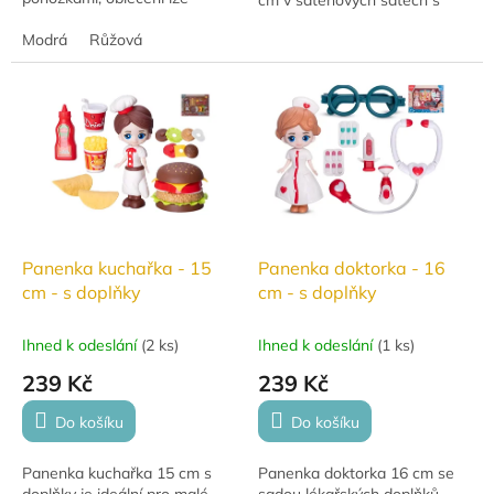
cm v saténových šatech s
svléknout. Baleno v krásné
odnímatelnými botičkami
velké krabici. Vhodné od 3 let.
Modrá
Růžová
potěší každou malou milovnici
fantazie a...
Panenka kuchařka - 15
Panenka doktorka - 16
cm - s doplňky
cm - s doplňky
Ihned k odeslání
(
2 ks
)
Ihned k odeslání
(
1 ks
)
239 Kč
239 Kč
Do košíku
Do košíku
Panenka kuchařka 15 cm s
Panenka doktorka 16 cm se
doplňky je ideální pro malé
sadou lékařských doplňků