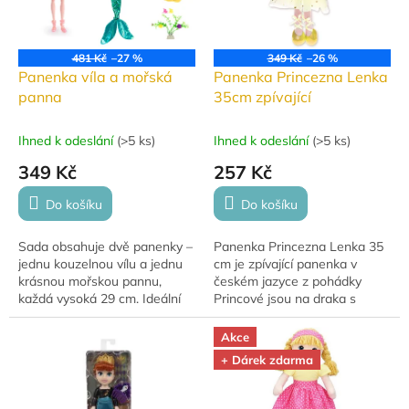
481 Kč
–27 %
349 Kč
–26 %
Panenka víla a mořská
Panenka Princezna Lenka
panna
35cm zpívající
Ihned k odeslání
(
>5 ks
)
Ihned k odeslání
(
>5 ks
)
349 Kč
257 Kč
Do košíku
Do košíku
Sada obsahuje dvě panenky –
Panenka Princezna Lenka 35
jednu kouzelnou vílu a jednu
cm je zpívající panenka v
krásnou mořskou pannu,
českém jazyce z pohádky
každá vysoká 29 cm. Ideální
Princové jsou na draka s
hračka pro děti od 3 let, s
licencí České televize. Má
doplňky v elegantní dárkové
měkké látkové tělo, vyšitá
Akce
krabičce.
očička a krásné žluté...
+ Dárek zdarma