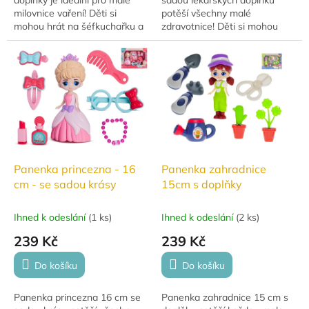
milovnice vaření! Děti si
potěší všechny malé
mohou hrát na šéfkuchařku a
zdravotnice! Děti si mohou
připravovat lahodné pokrmy v
hrát na ošetřování pacientů a
dětské kuchyňce.
rozvíjet svou fantazii i
empatii.
Panenka princezna - 16
Panenka zahradnice
cm - se sadou krásy
15cm s doplňky
Ihned k odeslání
(
1 ks
)
Ihned k odeslání
(
2 ks
)
239 Kč
239 Kč
Do košíku
Do košíku
Panenka princezna 16 cm se
Panenka zahradnice 15 cm s