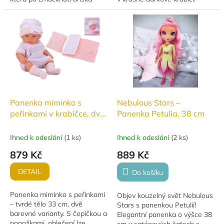
zpívá a mluví.
Miminko má tvrdé tělíčko,
otevřené oči a pootevřená...
Panenka miminko s
Nebulous Stars –
peřinkami v krabičce, dvě
Panenka Petulia, 38 cm
barvy
Ihned k odeslání
(
1 ks
)
Ihned k odeslání
(
2 ks
)
879 Kč
889 Kč
DETAIL
Do košíku
Panenka miminko s peřinkami
Objev kouzelný svět Nebulous
– tvrdé tělo 33 cm, dvě
Stars s panenkou Petulií!
barevné varianty. S čepičkou a
Elegantní panenka o výšce 38
ponožkami, oblečení lze