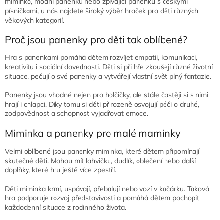
miminko, módní panenku nebo zpívající panenku s českými
y
písničkami, u nás najdete široký výběr hraček pro děti různých
v
věkových kategorií.
ý
p
Proč jsou panenky pro děti tak oblíbené?
i
s
Hra s panenkami pomáhá dětem rozvíjet empatii, komunikaci,
u
kreativitu i sociální dovednosti. Děti si při hře zkoušejí různé životní
situace, pečují o své panenky a vytvářejí vlastní svět plný fantazie.
Panenky jsou vhodné nejen pro holčičky, ale stále častěji si s nimi
hrají i chlapci. Díky tomu si děti přirozeně osvojují péči o druhé,
zodpovědnost a schopnost vyjadřovat emoce.
Miminka a panenky pro malé maminky
Velmi oblíbené jsou panenky miminka, které dětem připomínají
skutečné děti. Mohou mít lahvičku, dudlík, oblečení nebo další
doplňky, které hru ještě více zpestří.
Děti miminka krmí, uspávají, přebalují nebo vozí v kočárku. Taková
hra podporuje rozvoj představivosti a pomáhá dětem pochopit
každodenní situace z rodinného života.