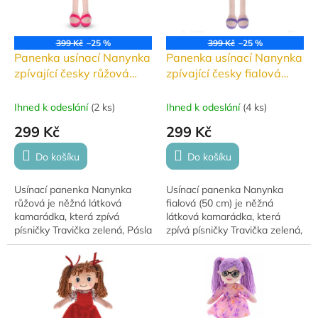
399 Kč
–25 %
399 Kč
–25 %
Panenka usínací Nanynka
Panenka usínací Nanynka
zpívající česky růžová
zpívající česky fialová
50cm
50cm
Ihned k odeslání
(
2 ks
)
Ihned k odeslání
(
4 ks
)
299 Kč
299 Kč
Do košíku
Do košíku
Usínací panenka Nanynka
Usínací panenka Nanynka
růžová je něžná látková
fialová (50 cm) je něžná
kamarádka, která zpívá
látková kamarádka, která
písničky Travička zelená, Pásla
zpívá písničky Travička zelená,
ovečky a Halí belí. Po stisknutí
Pásla ovečky a Halí belí. Po
bříška mluví a zpívá, čímž
stisknutí bříška mluví a zpívá,
pomáhá...
čímž...