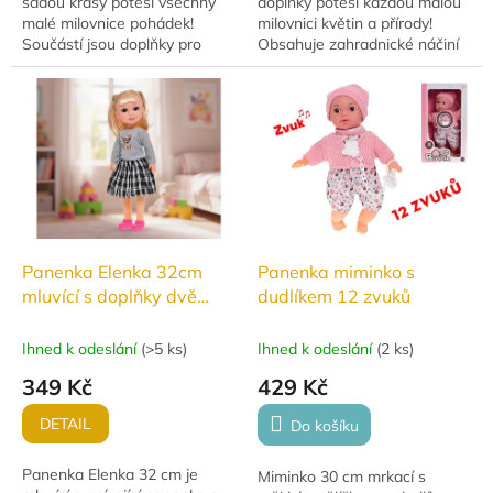
sadou krásy potěší všechny
doplňky potěší každou malou
malé milovnice pohádek!
milovnici květin a přírody!
Součástí jsou doplňky pro
Obsahuje zahradnické náčiní
česání a parádění, se kterými
a doplňky pro kreativní hru na
se z každé holčičky stane
zahrádku.
opravdová...
Panenka Elenka 32cm
Panenka miminko s
mluvící s doplňky dvě
dudlíkem 12 zvuků
varianty
Ihned k odeslání
(
>5 ks
)
Ihned k odeslání
(
2 ks
)
349 Kč
429 Kč
DETAIL
Do košíku
Panenka Elenka 32 cm je
Miminko 30 cm mrkací s