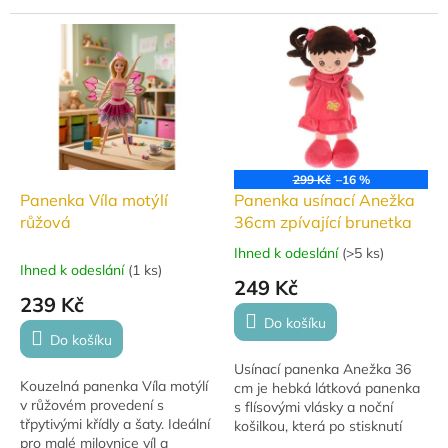
součástí, vhodná...
dobrodružství.
299 Kč
–16 %
Panenka Víla motýlí
Panenka usínací Anežka
růžová
36cm zpívající brunetka
Ihned k odeslání
(
>5 ks
)
Průměrné
Ihned k odeslání
(
1 ks
)
hodnocení
249 Kč
produktu
239 Kč
je
Do košíku
5,0
Do košíku
z
Usínací panenka Anežka 36
5
Kouzelná panenka Víla motýlí
cm je hebká látková panenka
hvězdiček.
v růžovém provedení s
s flísovými vlásky a noční
třpytivými křídly a šaty. Ideální
košilkou, která po stisknutí
pro malé milovnice víl a
zazpívá ukolébavky