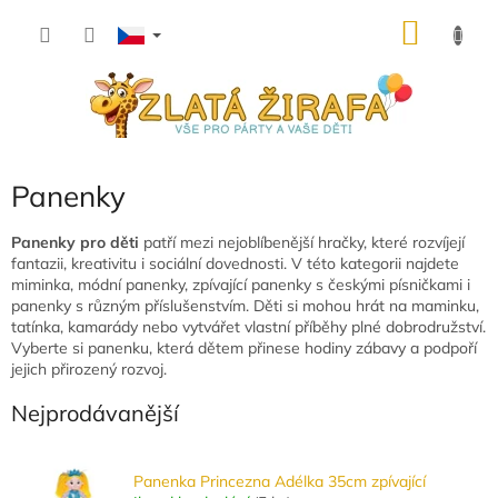
Přejít
NÁKU
na
obsah
KOŠÍK
Panenky
Panenky pro děti
patří mezi nejoblíbenější hračky, které rozvíjejí
fantazii, kreativitu i sociální dovednosti. V této kategorii najdete
miminka, módní panenky, zpívající panenky s českými písničkami i
panenky s různým příslušenstvím. Děti si mohou hrát na maminku,
tatínka, kamarády nebo vytvářet vlastní příběhy plné dobrodružství.
Vyberte si panenku, která dětem přinese hodiny zábavy a podpoří
jejich přirozený rozvoj.
Nejprodávanější
Panenka Princezna Adélka 35cm zpívající