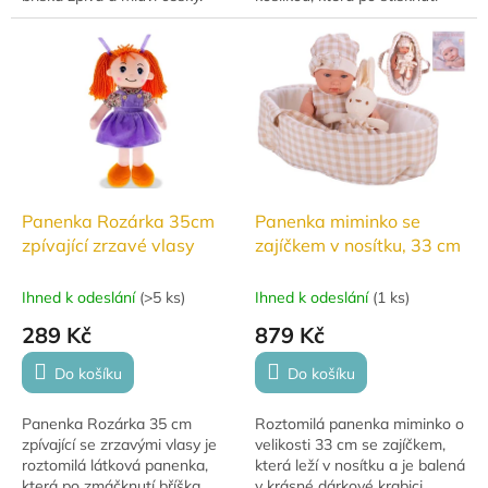
zazpívá ukolébavky
Princeznička na bále
postrácela korále a Halí...
Panenka Rozárka 35cm
Panenka miminko se
zpívající zrzavé vlasy
zajíčkem v nosítku, 33 cm
Ihned k odeslání
(
>5 ks
)
Ihned k odeslání
(
1 ks
)
289 Kč
879 Kč
Do košíku
Do košíku
Panenka Rozárka 35 cm
Roztomilá panenka miminko o
zpívající se zrzavými vlasy je
velikosti 33 cm se zajíčkem,
roztomilá látková panenka,
která leží v nosítku a je balená
která po zmáčknutí bříška
v krásné dárkové krabici.