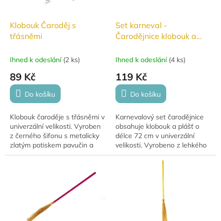
Klobouk Čaroděj s
Set karneval -
třásněmi
Čarodějnice klobouk a
plášť
Ihned k odeslání
(
2 ks
)
Ihned k odeslání
(
4 ks
)
89 Kč
119 Kč
Do košíku
Do košíku
Klobouk čaroděje s třásněmi v
Karnevalový set čarodějnice
univerzální velikosti. Vyroben
obsahuje klobouk a plášť o
z černého šifonu s metalicky
délce 72 cm v univerzální
zlatým potiskem pavučin a
velikosti. Vyrobeno z lehkého
pavouků. Výška špičky 30 cm
černého šifonu se zlatým
– ideální doplněk na
metalickým potiskem motivů
Halloween...
čarodějnic,...