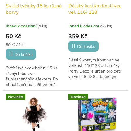
Svítící tyčinky 15 ks různé
Dětský kostým Kostlivec
barvy
vel. 116/ 128
Ihned k odeslání
(
4 ks
)
Ihned k odeslání
(
>5 ks
)
50 Kč
359 Kč
Měrná
50 Kč / 1 ks
Do košíku
cena:
Do košíku
Dětský kostým Kostlivec ve
velikosti 116/128 od značky
Svítící tyčinky v balení 15 ks
Party Deco je určen pro děti
různých barev s
ve věku 5 až 8 let. Kostým
fluorescenčním efektem. Po
tvoří overal se zapínáním na
ohnutí začnou zářit ve tmě.
suchý zip na zadní straně a
Ideální pro dětské párty,
je...
zahradní slavnosti a oslavy.
Novinka
Novinka