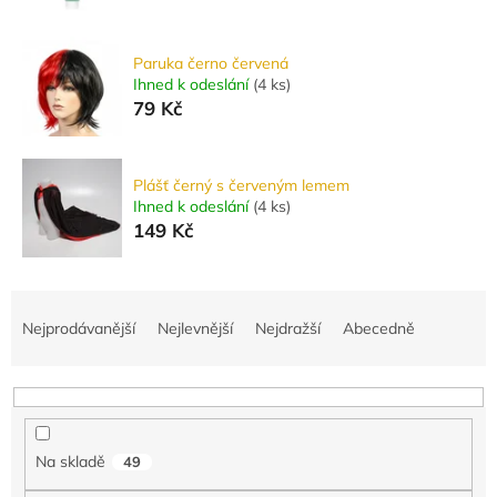
Paruka černo červená
Ihned k odeslání
(
4 ks
)
79 Kč
Plášť černý s červeným lemem
Ihned k odeslání
(
4 ks
)
149 Kč
Ř
a
Nejprodávanější
Nejlevnější
Nejdražší
Abecedně
z
e
n
í
p
Na skladě
49
r
o