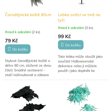
Čarodějnické koště 80cm
Lebka svítící ve tmě na
tyči
Ihned k odeslání
(
3 ks
)
Průměrné
Ihned k odeslání
(
2 ks
)
hodnocení
99 Kč
produktu
79 Kč
je
Do košíku
5,0
Do košíku
z
Tato lebka může sloužit jako
5
Stylové čarodějnické koště o
součást Halloweenské
hvězdiček.
délce 80 cm, složené ze dvou
dekorace nebo ji můžete
částí. Snadné sestavení –
použít i jako doplněk ke
stačí našroubovat a zábava
svému strašidelnému
může začít!
kostýmu.