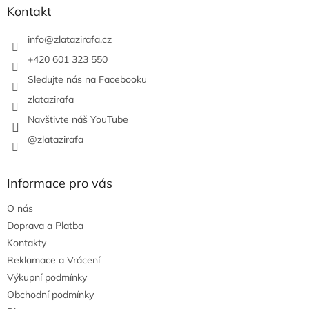
a
Kontakt
t
í
info
@
zlatazirafa.cz
+420 601 323 550
Sledujte nás na Facebooku
zlatazirafa
Navštivte náš YouTube
@zlatazirafa
Informace pro vás
O nás
Doprava a Platba
Kontakty
Reklamace a Vrácení
Výkupní podmínky
Obchodní podmínky