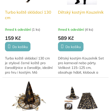
Turbo koště skládací 130
Dětský kostým Kouzelník
cm
Ihned k odeslání
(
1 ks
)
Ihned k odeslání
(
4 ks
)
159 Kč
589 Kč
Do košíku
Do košíku
Turbo koště skládací 130 cm
Dětský kostým Kouzelník Set
je stylové černé koště pro
pro karneval nebo párty.
čarodějnice a čaroděje, ideální
Velikost 115–125 cm,
pro hru i kostým. Má
obsahuje hábit, klobouk a
skladovatelné provedení ze 3
šálu. Ideální pro hraní rolí a
částí a tři barevné stuhy.
tematické oslavy.
Vyrobeno z...