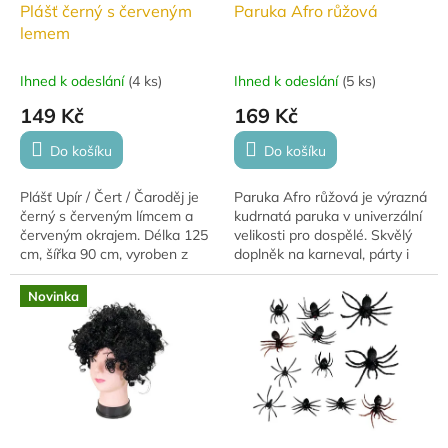
Plášť černý s červeným
Paruka Afro růžová
lemem
Ihned k odeslání
(
4 ks
)
Ihned k odeslání
(
5 ks
)
149 Kč
169 Kč
Do košíku
Do košíku
Plášť Upír / Čert / Čaroděj je
Paruka Afro růžová je výrazná
černý s červeným límcem a
kudrnatá paruka v univerzální
červeným okrajem. Délka 125
velikosti pro dospělé. Skvělý
cm, šířka 90 cm, vyroben z
doplněk na karneval, párty i
polyesteru. Ideální pro
tematické akce.
Halloween, karneval nebo
Novinka
tematické oslavy.