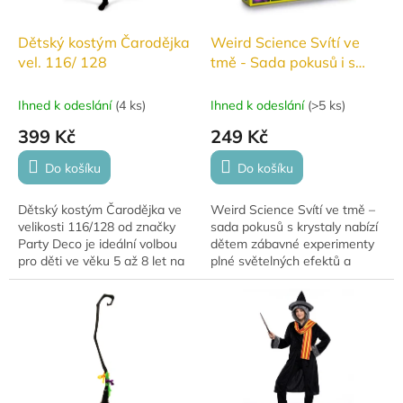
Dětský kostým Čarodějka
Weird Science Svítí ve
vel. 116/ 128
tmě - Sada pokusů i s
krystaly v krabičce
Ihned k odeslání
(
4 ks
)
Ihned k odeslání
(
>5 ks
)
399 Kč
249 Kč
Do košíku
Do košíku
Dětský kostým Čarodějka ve
Weird Science Svítí ve tmě –
velikosti 116/128 od značky
sada pokusů s krystaly nabízí
Party Deco je ideální volbou
dětem zábavné experimenty
pro děti ve věku 5 až 8 let na
plné světelných efektů a
Halloween, karneval nebo
objevování. Pomocí kreativní
tematickou párty. Kostým
sady si mohou vyrobit svítící...
tvoří...