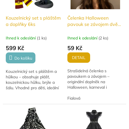
Kouzelnický set s pláštěm
Čelenka Halloween
a doplňky 6ks
pavouk se závojem dvě
varianty
Ihned k odeslání
(
1 ks
)
Ihned k odeslání
(
2 ks
)
599 Kč
59 Kč
DETAIL
Do košíku
Strašidelná čelenka s
Kouzelnický set s pláštěm a
pavoukem a závojem –
hůlkou – obsahuje plášť,
originální doplněk na
kouzelnickou hůlku, brýle a
Halloween, karneval i
šálu. Vhodné pro děti, ideální
tematické párty. Dvě varianty
na karneval, Halloween nebo
- černá a fialová.
Fialová
tematické oslavy.