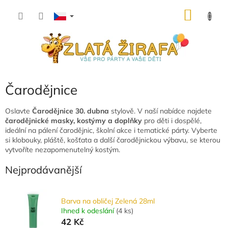
Přejít
NÁKU
na
obsah
KOŠÍK
Čarodějnice
Oslavte
Čarodějnice 30. dubna
stylově. V naší nabídce najdete
čarodějnické masky, kostýmy a doplňky
pro děti i dospělé,
ideální na pálení čarodějnic, školní akce i tematické párty. Vyberte
si klobouky, pláště, košťata a další čarodějnickou výbavu, se kterou
vytvoříte nezapomenutelný kostým.
Nejprodávanější
Barva na obličej Zelená 28ml
Ihned k odeslání
(
4 ks
)
42 Kč