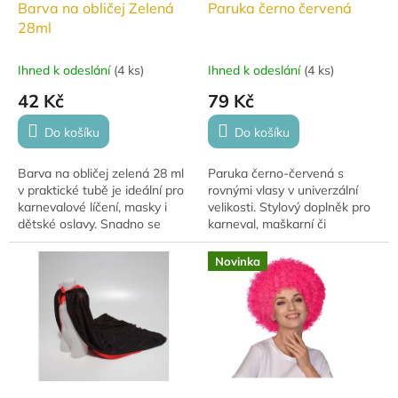
d
Barva na obličej Zelená
Paruka černo červená
u
28ml
k
t
Ihned k odeslání
(
4 ks
)
Ihned k odeslání
(
4 ks
)
ů
42 Kč
79 Kč
Do košíku
Do košíku
Barva na obličej zelená 28 ml
Paruka černo‑červená s
v praktické tubě je ideální pro
rovnými vlasy v univerzální
karnevalové líčení, masky i
velikosti. Stylový doplněk pro
dětské oslavy. Snadno se
karneval, maškarní či
nanáší a dobře smývá.
tematické párty.
Novinka