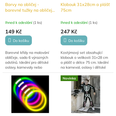
Barvy na obličej -
Klobouk 31x28cm a plášť
barevné tužky na obličej,
75cm
6 ks
Ihned k odeslání
(
1 ks
)
Ihned k odeslání
(
1 ks
)
149 Kč
247 Kč
Do košíku
Do košíku
Barevné křídy na malování
Kostýmový set obsahující
obličeje, sada 6 výrazných
klobouk o velikosti 31×28 cm
odstínů. Ideální pro dětské
a plášť o délce 75 cm. Ideální
oslavy, karnevaly nebo
na karneval, oslavy i dětské
kreativní hry. Jednoduché
hry.
použití a snadno smyvatelné.
Novinka