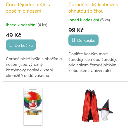
Čarodějnické brýle s
Čarodějnický klobouk s
obočím a nosem
ohnutou špičkou
Ihned k odeslání
(
5 ks
)
Průměrné
Ihned k odeslání
(
4 ks
)
hodnocení
99 Kč
produktu
49 Kč
je
Do košíku
5,0
Do košíku
z
Doplňte kostým malé
5
Čarodějnické brýle s obočím a
čarodějnice nebo čaroděje
hvězdiček.
nosem jsou výrazný
originálním čarodějnickým
kostýmový doplněk, který
kloboukem. Univerzální
okamžitě dodá vašemu
velikost, lehký materiál a
převleku autentický a zábavný
snadné tvarování díky všitému
vzhled. Ideální jako halloween
drátu. Ideální pro...
doplňky, na karneval...