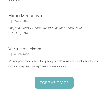
Hana Medunová
|
24.07.2026
OBJEDNÁVALA JSEM UŽ PO DRUHÉ JSEM MOC
SPOKOJENÁ
Vera Havlickova
|
01.08.2026
Velmi příjemná obsluha při vyzvedávání zboží, obchod vřele
doporučuji, rychlé vyřízení objednávky
ZOBRAZIT VÍCE
Z
á
p