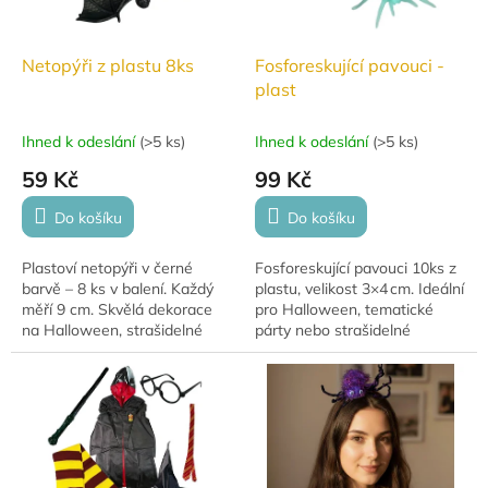
Netopýři z plastu 8ks
Fosforeskující pavouci -
plast
Ihned k odeslání
(
>5 ks
)
Ihned k odeslání
(
>5 ks
)
59 Kč
99 Kč
Do košíku
Do košíku
Plastoví netopýři v černé
Fosforeskující pavouci 10ks z
barvě – 8 ks v balení. Každý
plastu, velikost 3×4 cm. Ideální
měří 9 cm. Skvělá dekorace
pro Halloween, tematické
na Halloween, strašidelné
párty nebo strašidelné
párty a tematické oslavy.
dekorace. Snadné umístění a
poutavý efekt.