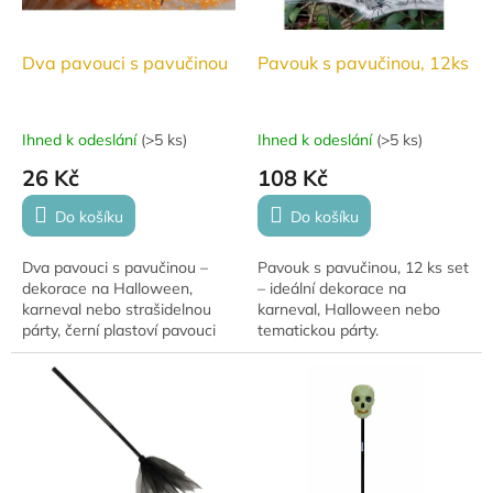
Dva pavouci s pavučinou
Pavouk s pavučinou, 12ks
Ihned k odeslání
(
>5 ks
)
Ihned k odeslání
(
>5 ks
)
26 Kč
108 Kč
Do košíku
Do košíku
Dva pavouci s pavučinou –
Pavouk s pavučinou, 12 ks set
dekorace na Halloween,
– ideální dekorace na
karneval nebo strašidelnou
karneval, Halloween nebo
párty, černí plastoví pavouci
tematickou párty.
se roztahovací pavučinou.