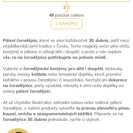
S
1
2
t
O
r
49
položek celkem
v
á
l
NAHORU
n
á
k
o
d
v
a
Pálení čarodějnic
, které se slaví každoročně
30. dubna
, patří mezi
á
c
nejoblíbenější jarní tradice v Česku. Tento magický večer plný ohňů,
n
í
kostýmů a zábavy si užívají děti i dospělí, a proto u nás najdete
í
p
vše, co na čarodějnice potřebujete na jednom místě
.
r
v
Vyberte si
čarodějnické kostýmy pro děti i dospělé
, klobouky,
k
paruky, masky,
košťata
nebo tematické doplňky, které promění
y
každého v pravou čarodějnici či kouzelníka. Nechybí ani
dekorace
v
na čarodějnice
, party výzdoba, rekvizity k ohni nebo doplňky na
ý
oslavy
pálení čarodějnic
.
p
i
Ať už chystáte školní akci, zahradní oslavu nebo rodinné pálení
s
čarodějnic, s našimi produkty vytvoříte
tu pravou atmosféru plnou
u
kouzel, smíchu a nezapomenutelných zážitků
. Připravte se na
čarodějnice 30. dubna
jednoduše, rychle a stylově.