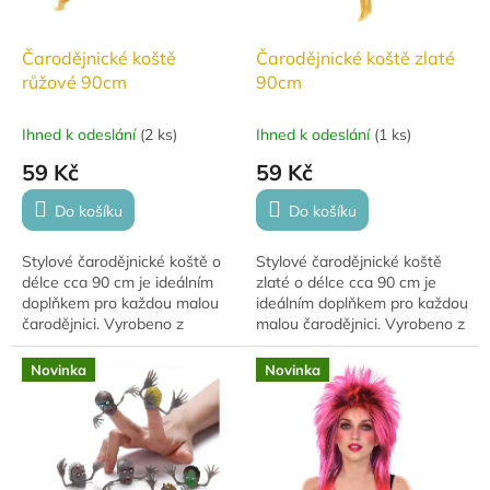
Čarodějnické koště
Čarodějnické koště zlaté
růžové 90cm
90cm
Ihned k odeslání
(
2 ks
)
Ihned k odeslání
(
1 ks
)
59 Kč
59 Kč
Do košíku
Do košíku
Stylové čarodějnické koště o
Stylové čarodějnické koště
délce cca 90 cm je ideálním
zlaté o délce cca 90 cm je
doplňkem pro každou malou
ideálním doplňkem pro každou
čarodějnici. Vyrobeno z
malou čarodějnici. Vyrobeno z
plastové tyčky a zdobené
plastové tyčky a zdobené
metalickou síťovinou s
metalickou zlatou síťovinou s
Novinka
Novinka
přírodním...
přírodním...