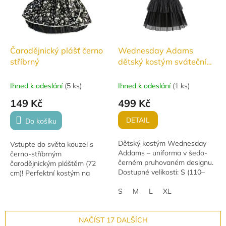
Čarodějnický plášť černo
Wednesday Adams
stříbrný
dětský kostým sváteční
šaty
Ihned k odeslání
(
5 ks
)
Ihned k odeslání
(
1 ks
)
149 Kč
499 Kč
DETAIL
Do košíku
Dětský kostým Wednesday
Vstupte do světa kouzel s
Addams – uniforma v šedo-
černo-stříbrným
černém pruhovaném designu.
čarodějnickým pláštěm (72
Dostupné velikosti: S (110–
cm)! Perfektní kostým na
120 cm), M (120–130 cm), L
Halloween, karneval i
(130–140 cm). Ideální na
S
M
L
XL
tematické párty. Vhodné pro
Halloween, cosplay i...
děti od 3 let.
NAČÍST 17 DALŠÍCH