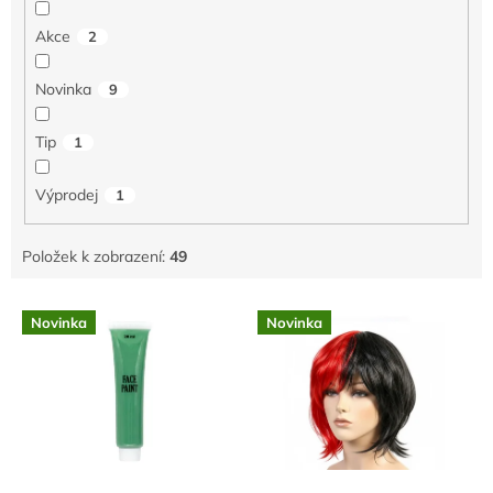
d
Akce
2
u
k
Novinka
9
t
ů
Tip
1
Výprodej
1
Položek k zobrazení:
49
V
Novinka
Novinka
ý
p
i
s
p
r
o