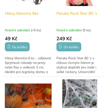
Hlavy Monstra 6ks
Paruka Rock Star 80´s
Ihned k odeslání
(
>5 ks
)
Ihned k odeslání
(
5 ks
)
49 Kč
249 Kč
Do košíku
Do košíku
Hlavy Monstra 6 ks – zábavné
Paruka Rock Star 80´s s
šprýmové násady na prsty
růžovo‑černým hárem je
nebo fixy o velikosti 3 cm.
stylový doplněk pro malé i
Ideální pro legrácky doma, o
velké rockery. Univerzální
školní přestávce nebo venku.
velikost vhodná pro dospělé.