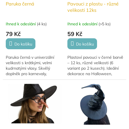
Paruka černá
Pavouci z plastu - různé
velikosti 12ks
Ihned k odeslání
(
4 ks
)
Ihned k odeslání
(
>5 ks
)
79 Kč
59 Kč
Do košíku
Do košíku
Paruka černá v univerzální
Plastoví pavouci v černé barvě
velikosti s krátkými, velmi
– 12 ks, různé velikosti (6
kudrnatými vlasy. Skvělý
variant po 2 kusech). Ideální
doplněk pro karnevaly,
dekorace na Halloween,
maškarní či tematické párty.
strašidelné párty a tematické
oslavy.