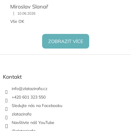
Miroslav Slanař
|
10.06.2026
Vše OK
ZOBRAZIT VÍCE
Z
á
p
a
Kontakt
t
í
info
@
zlatazirafa.cz
+420 601 323 550
Sledujte nás na Facebooku
zlatazirafa
Navštivte náš YouTube