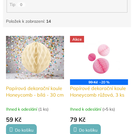
Tip
0
Položek k zobrazení:
14
V
Akce
ý
p
i
s
p
r
o
99 Kč
–20 %
d
Papírová dekorační koule
Papírové dekorační koule
u
Honeycomb - bílá - 30 cm
Honeycomb růžová, 3 ks
k
t
Ihned k odeslání
(
1 ks
)
Ihned k odeslání
(
>5 ks
)
ů
59 Kč
79 Kč
Do košíku
Do košíku