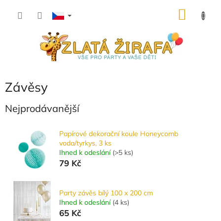
Přejít
NÁKU
na
obsah
KOŠÍK
Závěsy
Nejprodávanější
Papírové dekorační koule Honeycomb
voda/tyrkys, 3 ks
Ihned k odeslání
(
>5 ks
)
79 Kč
Party závěs bílý 100 x 200 cm
Ihned k odeslání
(
4 ks
)
65 Kč