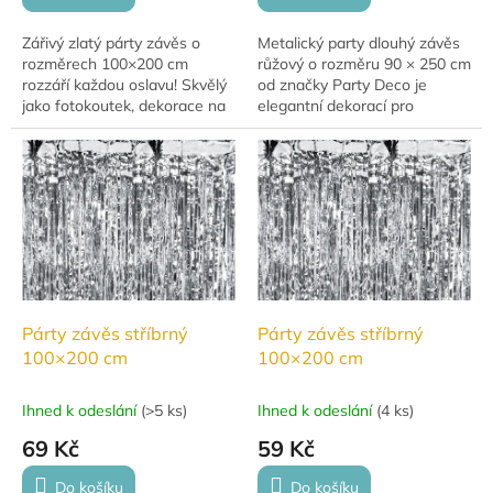
Zářivý zlatý párty závěs o
Metalický party dlouhý závěs
rozměrech 100×200 cm
růžový o rozměru 90 × 250 cm
rozzáří každou oslavu! Skvělý
od značky Party Deco je
jako fotokoutek, dekorace na
elegantní dekorací pro
stěnu nebo vchod.
narozeninové oslavy, svatby,
baby shower i další
slavnostní...
Párty závěs stříbrný
Párty závěs stříbrný
100×200 cm
100×200 cm
Ihned k odeslání
(
>5 ks
)
Ihned k odeslání
(
4 ks
)
69 Kč
59 Kč
Do košíku
Do košíku