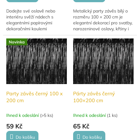
Dodejte své oslavě nebo
Metalický party závěs bílý o
interiéru svěží nádech s
rozměru 100 × 200 cm je
elegantními papírovými
elegantní dekorací pro svatby,
dekoračními koulemi
narozeninové oslavy, křtiny i
Honeycomb v odstínu
tematické večírky. Vytvoří
voda/tyrkys. Sada obsahuje 3
efektní pozadí do fotokoutku,
Novinka
dekorativní koule různých
za...
velikostí,...
Party závěs černý 100 x
Párty závěs černý
200 cm
100×200 cm
Ihned k odeslání
(
>5 ks
)
Ihned k odeslání
(
1 ks
)
59 Kč
65 Kč
Do košíku
Do košíku