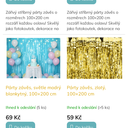
Zářivý stříbrný párty závěs o
Zářivý stříbrný párty závěs o
rozměrech 100×200 cm
rozměrech 100×200 cm
rozzáří každou oslavu! Skvělý
rozzáří každou oslavu! Skvělý
jako fotokoutek, dekorace na
jako fotokoutek, dekorace na
stěnu nebo vchod.
stěnu nebo vchod.
Párty závěs, světle modrý
Párty závěs, zlatý,
blankytný, 100×200 cm
100×200 cm
Ihned k odeslání
(
5 ks
)
Ihned k odeslání
(
>5 ks
)
69 Kč
59 Kč
Do košíku
Do košíku