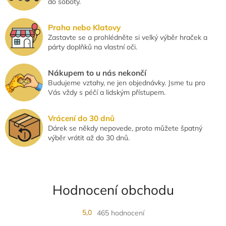
do soboty.
i
s
u
Praha nebo Klatovy
Zastavte se a prohlédněte si velký výběr hraček a
párty doplňků na vlastní oči.
Nákupem to u nás nekončí
Budujeme vztahy, ne jen objednávky. Jsme tu pro
Vás vždy s péčí a lidským přístupem.
Vrácení do 30 dnů
Dárek se někdy nepovede, proto můžete špatný
výběr vrátit až do 30 dnů.
Hodnocení obchodu
5,0
465 hodnocení