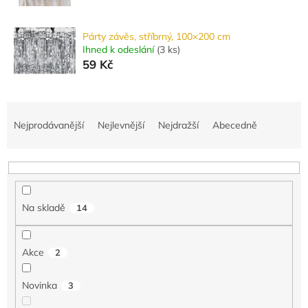
Párty závěs, stříbrný, 100×200 cm
Ihned k odeslání
(
3 ks
)
59 Kč
Ř
a
Nejprodávanější
Nejlevnější
Nejdražší
Abecedně
z
e
n
í
p
Na skladě
14
r
o
d
Akce
2
u
k
Novinka
3
t
ů