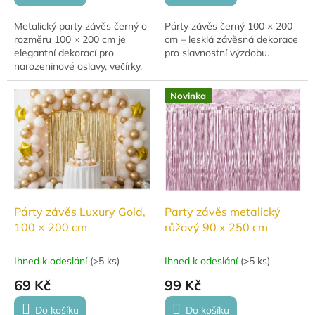
Metalický party závěs černý o
Párty závěs černý 100 × 200
rozměru 100 × 200 cm je
cm – lesklá závěsná dekorace
elegantní dekorací pro
pro slavnostní výzdobu.
narozeninové oslavy, večírky,
svatby i tematické akce.
Vytvoří efektní pozadí do
Novinka
fotokoutku,...
Párty závěs Luxury Gold,
Party závěs metalický
100 × 200 cm
růžový 90 x 250 cm
Ihned k odeslání
(
>5 ks
)
Ihned k odeslání
(
>5 ks
)
69 Kč
99 Kč
Do košíku
Do košíku