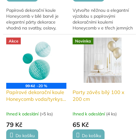
Papírová dekorační koule
Vytvořte něžnou a elegantní
Honeycomb v bílé barvě je
výzdobu s papírovými
elegantní párty dekorace
dekoračními koulemi
vhodná na svatby, oslavy,
Honeycomb v e třech jemných
baby shower i další slavnostní
odstínech růžové barvy. Sada
příležitosti. Koule o průměru
obsahuje 3 dekorativní koule
Akce
Novinka
cca 30 cm...
různých...
99 Kč
–20 %
Papírové dekorační koule
Party závěs bílý 100 x
Honeycomb voda/tyrkys,
200 cm
3 ks
Ihned k odeslání
(
>5 ks
)
Ihned k odeslání
(
4 ks
)
79 Kč
65 Kč
Do košíku
Do košíku