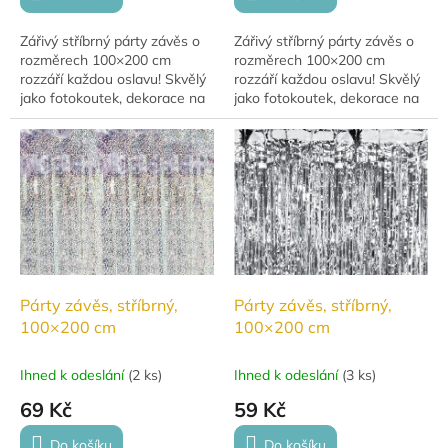
Zářivý stříbrný párty závěs o
Zářivý stříbrný párty závěs o
rozměrech 100×200 cm
rozměrech 100×200 cm
rozzáří každou oslavu! Skvělý
rozzáří každou oslavu! Skvělý
jako fotokoutek, dekorace na
jako fotokoutek, dekorace na
stěnu nebo vchod.
stěnu nebo vchod.
Párty závěs, stříbrný,
Párty závěs, stříbrný,
100×200 cm
100×200 cm
Ihned k odeslání
(
2 ks
)
Ihned k odeslání
(
3 ks
)
69 Kč
59 Kč
Do košíku
Do košíku