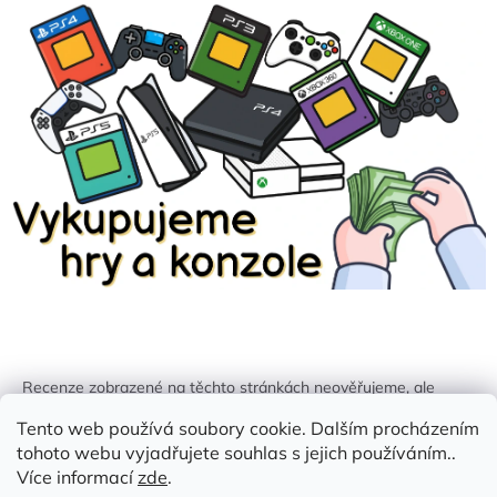
Recenze zobrazené na těchto stránkách neověřujeme, ale
kontrolujeme a odstraňujeme podvodný obsah, pokud je
Tento web používá soubory cookie. Dalším procházením
identifikován.
tohoto webu vyjadřujete souhlas s jejich používáním..
Více informací
zde
.