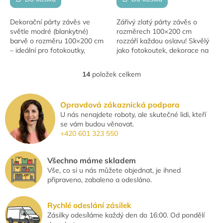
Dekorační párty závěs ve
Zářivý zlatý párty závěs o
světle modré (blankytné)
rozměrech 100×200 cm
barvě o rozměru 100×200 cm
rozzáří každou oslavu! Skvělý
– ideální pro fotokoutky,
jako fotokoutek, dekorace na
oslavy i slavnostní vstupy.
stěnu nebo vchod.
14
položek celkem
O
v
l
Opravdová zákaznická podpora
á
U nás nenajdete roboty, ale skutečné lidi, kteří
d
se vám budou věnovat.
a
+420 601 323 550
c
í
p
Všechno máme skladem
r
Vše, co si u nás můžete objednat, je ihned
v
připraveno, zabaleno a odesláno.
k
y
v
Rychlé odeslání zásilek
ý
Zásilky odesíláme každý den do 16:00. Od pondělí
p