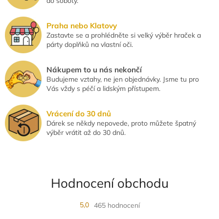
do soboty.
i
s
u
Praha nebo Klatovy
Zastavte se a prohlédněte si velký výběr hraček a
párty doplňků na vlastní oči.
Nákupem to u nás nekončí
Budujeme vztahy, ne jen objednávky. Jsme tu pro
Vás vždy s péčí a lidským přístupem.
Vrácení do 30 dnů
Dárek se někdy nepovede, proto můžete špatný
výběr vrátit až do 30 dnů.
Hodnocení obchodu
5,0
465 hodnocení