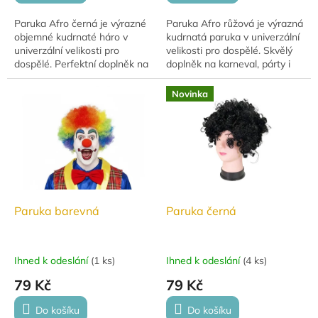
Paruka Afro černá je výrazné
Paruka Afro růžová je výrazná
objemné kudrnaté háro v
kudrnatá paruka v univerzální
univerzální velikosti pro
velikosti pro dospělé. Skvělý
dospělé. Perfektní doplněk na
doplněk na karneval, párty i
karneval, párty i zábavné
tematické akce.
kostýmy.
Novinka
Paruka barevná
Paruka černá
Ihned k odeslání
(
1 ks
)
Ihned k odeslání
(
4 ks
)
79 Kč
79 Kč
Do košíku
Do košíku