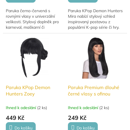
Paruka černo‑červená s
Paruka KPop Demon Hunters
rovnými vlasy v univerzální
Mira nabízí stylový vzhled
velikosti. Stylový doplněk pro
inspirovaný postavou z
karneval, maškarní či
populární K-pop série či hry.
tematické párty.
Ideální doplněk pro cosplay,
tematické akce i originální
styling.
Paruka KPop Demon
Paruka Premium dlouhé
Hunters Zoey
černé vlasy s ofinou
Ihned k odeslání
(
2 ks
)
Ihned k odeslání
(
2 ks
)
449 Kč
249 Kč
Do košíku
Do košíku