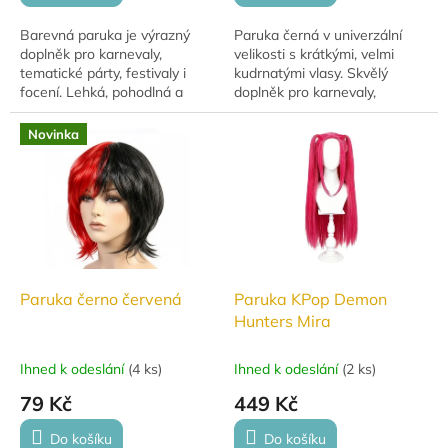
Barevná paruka je výrazný
Paruka černá v univerzální
doplněk pro karnevaly,
velikosti s krátkými, velmi
tematické párty, festivaly i
kudrnatými vlasy. Skvělý
focení. Lehká, pohodlná a
doplněk pro karnevaly,
snadno udržovatelná – ideální
maškarní či tematické párty.
pro rychlou proměnu vzhledu
Novinka
a originální styl.
Paruka černo červená
Paruka KPop Demon
Hunters Mira
Ihned k odeslání
(
4 ks
)
Ihned k odeslání
(
2 ks
)
79 Kč
449 Kč
Do košíku
Do košíku