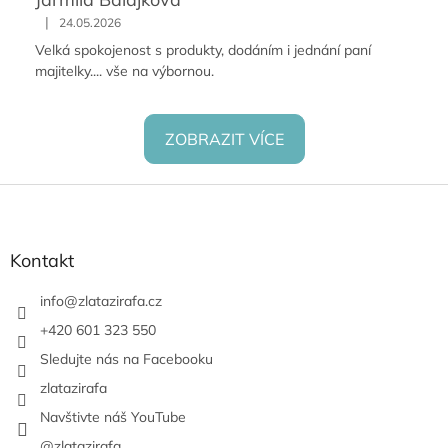
|
24.05.2026
Velká spokojenost s produkty, dodáním i jednání paní
majitelky.... vše na výbornou.
ZOBRAZIT VÍCE
Z
á
p
a
Kontakt
t
í
info
@
zlatazirafa.cz
+420 601 323 550
Sledujte nás na Facebooku
zlatazirafa
Navštivte náš YouTube
@zlatazirafa