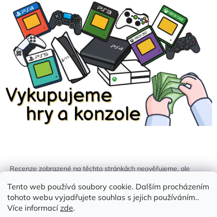
Recenze zobrazené na těchto stránkách neověřujeme, ale
kontrolujeme a odstraňujeme podvodný obsah, pokud je
Tento web používá soubory cookie. Dalším procházením
identifikován.
tohoto webu vyjadřujete souhlas s jejich používáním..
Více informací
zde
.