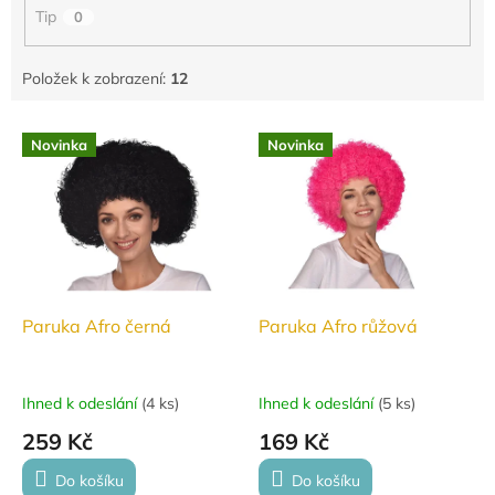
Tip
0
Položek k zobrazení:
12
V
Novinka
Novinka
ý
p
i
s
p
r
o
d
Paruka Afro černá
Paruka Afro růžová
u
k
t
Ihned k odeslání
(
4 ks
)
Ihned k odeslání
(
5 ks
)
ů
259 Kč
169 Kč
Do košíku
Do košíku