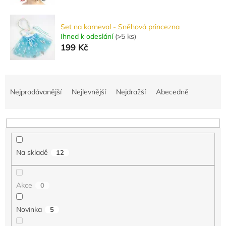
Set na karneval - Sněhová princezna
Ihned k odeslání
(
>5 ks
)
199 Kč
Ř
a
Nejprodávanější
Nejlevnější
Nejdražší
Abecedně
z
e
n
í
p
Na skladě
12
r
o
d
Akce
0
u
k
Novinka
5
t
ů