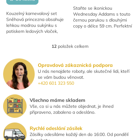
z
Staňte se ikonickou
5
Kouzelný karnevalový set
Wednesday Addams s touto
hvězdiček.
Sněhová princezna obsahuje
černou parukou s dlouhými
lehkou modrou sukýnku s
copy o délce 59 cm. Perfektní
potiskem ledových vloček,
doplněk ke kostýmu na
čelenku s dlouhým copánkem
karneval, Halloween nebo
a stříbrnou hůlku s vločkou.
cosplay.
12
položek celkem
O
Ideální pro...
v
l
Opravdová zákaznická podpora
á
U nás nenajdete roboty, ale skutečné lidi, kteří
d
se vám budou věnovat.
a
+420 601 323 550
c
í
p
Všechno máme skladem
r
Vše, co si u nás můžete objednat, je ihned
v
připraveno, zabaleno a odesláno.
k
y
v
Rychlé odeslání zásilek
ý
Zásilky odesíláme každý den do 16:00. Od pondělí
p