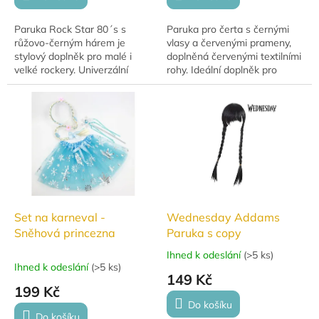
Paruka Rock Star 80´s s
Paruka pro čerta s černými
růžovo‑černým hárem je
vlasy a červenými prameny,
stylový doplněk pro malé i
doplněná červenými textilními
velké rockery. Univerzální
rohy. Ideální doplněk pro
velikost vhodná pro dospělé.
čertovské kostýmy. Vhodné
pro děti od 6 let.
Set na karneval -
Wednesday Addams
Sněhová princezna
Paruka s copy
Ihned k odeslání
(
>5 ks
)
Průměrné
Ihned k odeslání
(
>5 ks
)
hodnocení
149 Kč
produktu
199 Kč
je
Do košíku
5,0
Do košíku