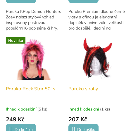
Paruka KPop Demon Hunters
Paruka Premium dlouhé černé
Zoey nabízí stylový vzhled
vlasy s ofinou je elegantní
inspirovaný postavou z
doplněk v univerzální velikosti
populární K-pop série či hry.
pro dospělé. Ideální na
Ideální doplněk pro cosplay,
karneval, párty i tematické
tematické akce i originální
kostýmy.
Novinka
styling.
Paruka Rock Star 80´s
Paruka s rohy
Ihned k odeslání
(
5 ks
)
Ihned k odeslání
(
1 ks
)
249 Kč
207 Kč
Do košíku
Do košíku