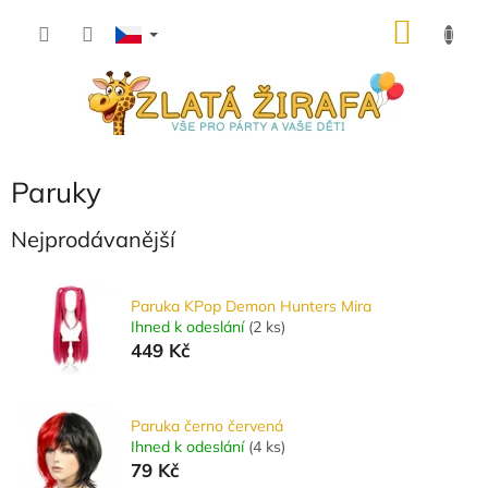
Přejít
NÁKU
na
obsah
KOŠÍK
Paruky
Nejprodávanější
Paruka KPop Demon Hunters Mira
Ihned k odeslání
(
2 ks
)
449 Kč
Paruka černo červená
Ihned k odeslání
(
4 ks
)
79 Kč