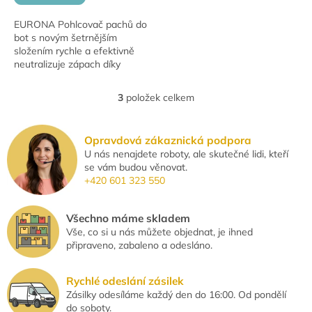
EURONA Pohlcovač pachů do
bot s novým šetrnějším
složením rychle a efektivně
neutralizuje zápach díky
FERMENT FORMULA
CLEAR+. Nabízí snadnou
3
položek celkem
O
aplikaci, příjemnou vůni a
v
praktické...
l
Opravdová zákaznická podpora
á
U nás nenajdete roboty, ale skutečné lidi, kteří
d
se vám budou věnovat.
a
+420 601 323 550
c
í
p
Všechno máme skladem
r
Vše, co si u nás můžete objednat, je ihned
v
připraveno, zabaleno a odesláno.
k
y
v
Rychlé odeslání zásilek
ý
Zásilky odesíláme každý den do 16:00. Od pondělí
p
do soboty.