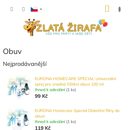
Přejít
NÁKU
na
obsah
KOŠÍK
Obuv
Nejprodávanější
EURONA HOMECARE SPECIAL Univerzální
sprej pro snadné čištění obuvi 100 ml
Ihned k odeslání
(
1 ks
)
99 Kč
EURONA Homecare Special Diskrétní filtry do
obuvi
Ihned k odeslání
(
1 ks
)
119 Kč