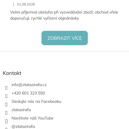
|
01.08.2026
Velmi příjemná obsluha při vyzvedávání zboží, obchod vřele
doporučuji, rychlé vyřízení objednávky
ZOBRAZIT VÍCE
Z
á
p
a
Kontakt
t
í
info
@
zlatazirafa.cz
+420 601 323 550
Sledujte nás na Facebooku
zlatazirafa
Navštivte náš YouTube
@zlatazirafa