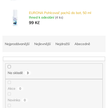
EURONA Pohlcovač pachů do bot, 50 ml
Ihned k odeslání
(
4 ks
)
99 Kč
Ř
a
Nejprodávanější
Nejlevnější
Nejdražší
Abecedně
z
e
n
í
p
Na skladě
3
r
o
d
Akce
0
u
k
Novinka
0
t
ů