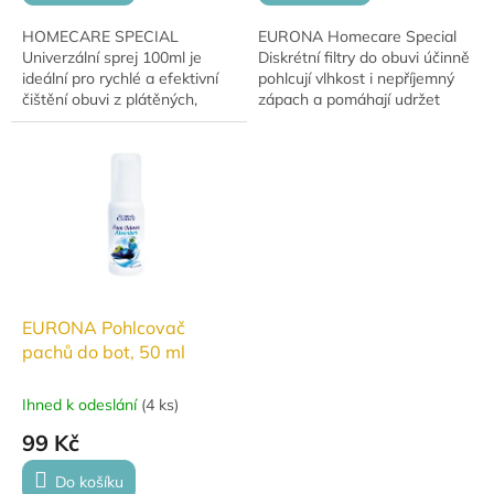
HOMECARE SPECIAL
EURONA Homecare Special
Univerzální sprej 100ml je
Diskrétní filtry do obuvi účinně
ideální pro rychlé a efektivní
pohlcují vlhkost i nepříjemný
čištění obuvi z plátěných,
zápach a pomáhají udržet
gumových a koženkových
obuv svěží, suchou a
materiálů. Oživuje bílou barvu
hygienicky čistou.
obuvi i podrážek,...
EURONA Pohlcovač
pachů do bot, 50 ml
Ihned k odeslání
(
4 ks
)
99 Kč
Do košíku