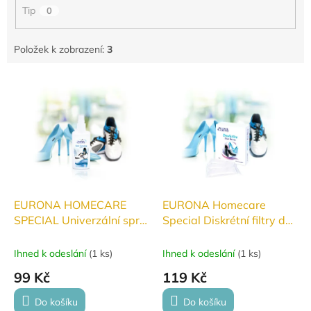
Tip
0
Položek k zobrazení:
3
V
ý
p
i
s
p
r
o
d
EURONA HOMECARE
EURONA Homecare
u
SPECIAL Univerzální sprej
Special Diskrétní filtry do
k
pro snadné čištění obuvi
obuvi
t
100 ml
Ihned k odeslání
(
1 ks
)
Ihned k odeslání
(
1 ks
)
ů
99 Kč
119 Kč
Do košíku
Do košíku