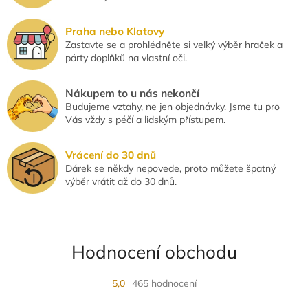
i
s
u
Praha nebo Klatovy
Zastavte se a prohlédněte si velký výběr hraček a
párty doplňků na vlastní oči.
Nákupem to u nás nekončí
Budujeme vztahy, ne jen objednávky. Jsme tu pro
Vás vždy s péčí a lidským přístupem.
Vrácení do 30 dnů
Dárek se někdy nepovede, proto můžete špatný
výběr vrátit až do 30 dnů.
Hodnocení obchodu
5,0
465 hodnocení