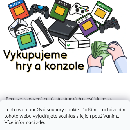
Recenze zobrazené na těchto stránkách neověřujeme, ale
kontrolujeme a odstraňujeme podvodný obsah, pokud je
Tento web používá soubory cookie. Dalším procházením
identifikován.
tohoto webu vyjadřujete souhlas s jejich používáním..
Více informací
zde
.