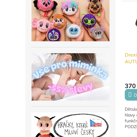
bavlna
uzlu l
velikos
Drexi
AUT
DĚTS
370
D
Dětská
hlavy 
funkčn
PODZI
veliko