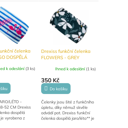
% elastan). Díky
bavlna, 6 % elastan). Díky
nadno nastavit
uzlu lze snadno nastavit
ž...
velikost, což...
funkční čelenka
Drexiss funkční čelenka
GO DOSPĚLÁ
FLOWERS - GREY
DĚTSKÁ jaro/léto
ned k odeslání
(
3 ks
)
Ihned k odeslání
(
1 ks
)
350 Kč
šíku
Do košíku
ARO/LÉTO -
Čelenky jsou šité z funkčního
8-52 CM Drexiss
úpletu, díky němuž skvěle
elenka dospělá
odvádí pot. Drexiss funkční
* je vyrobena z
čelenka dospělá jaro/léto** je
nkčního úpletu,
vyrobena z lehkého funkčního