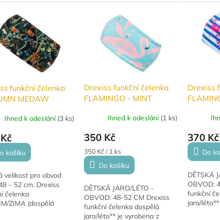
, 6 % elastan). Díky
bavlna, 6 
bavlna, 6 % elastan). Díky
ze snadno nastavit
uzlu lze s
uzlu lze snadno nastavit
t, což...
velikost, co
velikost, což...
Drexiss funkční čelenka
Drexiss 
ss funkční čelenka
FLAMINGO - MINT
FLAMIN
UMN MEDAW
DĚTSKÁ jaro
jaro/léto
KÁ podzim/zima
Ihned k odeslání
(
1 ks
)
Ih
Ihned k odeslání
(
3 ks
)
350 Kč
370 Kč
 Kč
Měrná
350 Kč / 1 ks
Do ko
o košíku
cena:
Do košíku
DĚTSKÁ J
 velikost pro obvod
OBVOD: 4
48 – 52 cm. Drexiss
DĚTSKÁ JARO/LÉTO -
funkční č
í čelenka
OBVOD: 48-52 CM Drexiss
jaro/léto*
M/ZIMA (dospělá
funkční čelenka dospělá
lehkého fu
st)** je ideální volbou
jaro/léto** je vyrobena z