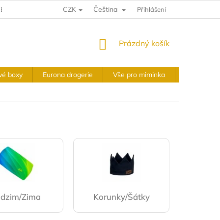
CZK
Čeština
E A VRÁCENÍ
VÝKUPNÍ PODMÍNKY
Přihlášení
OBCHODNÍ PODMÍNKY
NÁKUPNÍ
Prázdný košík
KOŠÍK
vé boxy
Eurona drogerie
Vše pro miminka
Slavnostní 
dzim/Zima
Korunky/Šátky