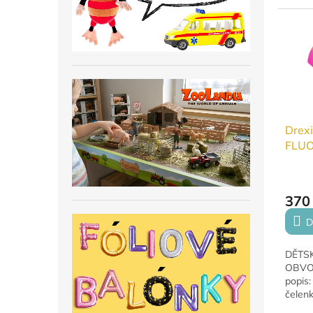
pro sp
outdoo
velikos
Drexi
FLUO
DOSP
370
D
DĚTSK
OBVOD
popis:
čelenk
vyrob