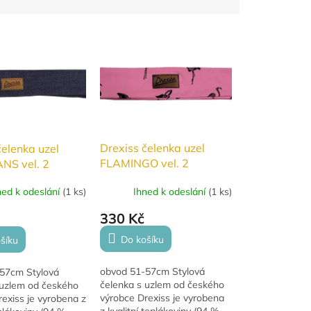
Drexiss čelenka uzel
čelenka uzel
FLAMINGO vel. 2
NS vel. 2
Ihned k odeslání
(
1 ks
)
ned k odeslání
(
1 ks
)
330 Kč
Do košíku
šíku
obvod 51-57cm Stylová
57cm Stylová
čelenka s uzlem od českého
 uzlem od českého
výrobce Drexiss je vyrobena
exiss je vyrobena z