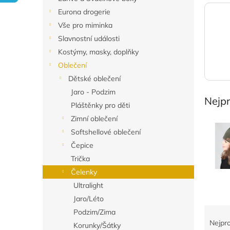
n
Eurona drogerie
e
Vše pro miminka
l
Slavnostní události
Kostýmy, masky, doplňky
Oblečení
Dětské oblečení
Jaro - Podzim
Nejp
Pláštěnky pro děti
Zimní oblečení
Softshellové oblečení
Čepice
Trička
Čelenky
Ultralight
Jaro/Léto
Ř
Podzim/Zima
a
Nejpr
Korunky/Šátky