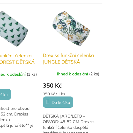
le odvádí pot.
úpletu, který skvěle odvádí
olba pro běžce,...
pot....
Drexiss funkční čelenka
funkční čelenka
JUNGLE DĚTSKÁ
FOREST DĚTSKÁ
jaro/léto
zima
Ihned k odeslání
(
2 ks
)
ned k odeslání
(
1 ks
)
350 Kč
Měrná
350 Kč / 1 ks
šíku
cena:
Do košíku
ikost pro obvod
 52 cm. Drexiss
DĚTSKÁ JARO/LÉTO -
lenka
OBVOD: 48-52 CM Drexiss
pělá jaro/léto** je
funkční čelenka dospělá
z lehkého funkčního