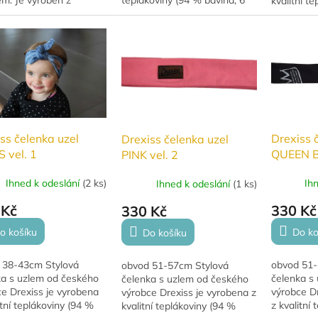
m. Je vyroben z
teplákoviny (94 % bavlna, 6
kvalitní t
ho, prodyšného
% elastan). Díky uzlu lze
bavlna, 6 
álu, který je šetrný k
snadno nastavit velikost,
uzlu lze s
 pokožce. Díky...
což...
velikost, co
ss čelenka uzel
Drexiss 
Drexiss čelenka uzel
 vel. 1
QUEEN B
PINK vel. 2
Ihned k odeslání
(
2 ks
)
Ih
Ihned k odeslání
(
1 ks
)
 Kč
330 Kč
330 Kč
o košíku
Do ko
Do košíku
 38-43cm Stylová
obvod 51-
obvod 51-57cm Stylová
ka s uzlem od českého
čelenka s
čelenka s uzlem od českého
e Drexiss je vyrobena
výrobce Dr
výrobce Drexiss je vyrobena z
itní teplákoviny (94 %
z kvalitní
kvalitní teplákoviny (94 %