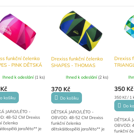
ího úpletu, který skvěle
funkčního úpletu, který skvěle
úpletu, kt
pot....
odvádí pot. Perfektní volba
pot. Perfek
pro...
ss funkční čelenka
Drexiss 
Drexiss funkční čelenka
ES - PINK DĚTSKÁ
TRIANGL
SHAPES - THOMAS
léto
DĚTSKÁ j
DOSPĚLÁ jaro/léto
Ihned k odeslání
(
1 ks
)
Ih
Ihned k odeslání
(
2 ks
)
 Kč
350 Kč
370 Kč
Měrná
350 Kč / 1 
o košíku
Do košíku
cena:
Do ko
Á JARO/LÉTO -
DĚTSKÁ JARO/LÉTO -
: 48-52 CM Drexiss
OBVOD: 48-52 CM Drexiss
DĚTSKÁ J
í čelenka
funkční čelenka
OBVOD: 4
/dospělá jaro/léto** je
dětská/dospělá jaro/léto** je
funkční če