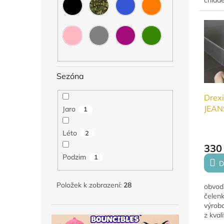
chlade
měkké
materi
dětské
Sezóna
Drexi
JEANS
Jaro
1
Léto
2
330
Podzim
1
D
Položek k zobrazení:
28
obvod
čelen
výrobc
z kval