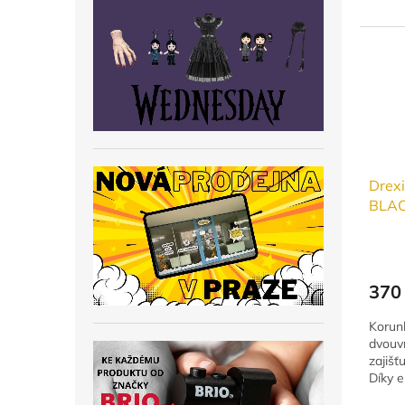
vyrob
funkčn
odvádí
pro...
Drex
BLA
370
Korun
dvouvr
zajišť
Díky e
perfek