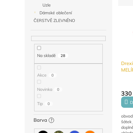
z
Uzle
e
Dámské oblečení
V
n
ý
í
ČERSTVĚ ZLEVNĚNO
p
p
i
r
s
o
p
d
r
u
Na skladě
28
o
k
Drexi
d
t
MELÍR
u
ů
Akce
0
k
t
Novinka
0
ů
330
D
Tip
0
obvod
Barva
?
šátek 
doplně