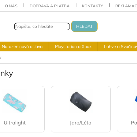
O NÁS
DOPRAVA A PLATBA
KONTAKTY
REKLAMAC
HLEDAT
Narozeninová oslava
Playstation a Xbox
Lahve a Svačino
y
enky
Ultralight
Jaro/Léto
Po