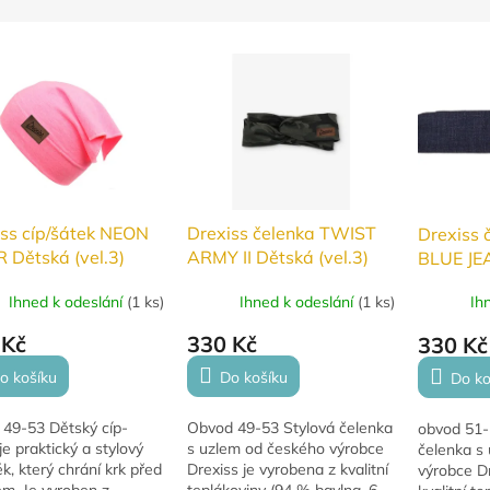
ss cíp/šátek NEON
Drexiss čelenka TWIST
Drexiss 
 Dětská (vel.3)
ARMY II Dětská (vel.3)
BLUE JEA
Ihned k odeslání
(
1 ks
)
Ihned k odeslání
(
1 ks
)
Ih
 Kč
330 Kč
330 Kč
o košíku
Do košíku
Do ko
 49-53 Dětský cíp-
Obvod 49-53 Stylová čelenka
obvod 51-
je praktický a stylový
s uzlem od českého výrobce
čelenka s
k, který chrání krk před
Drexiss je vyrobena z kvalitní
výrobce Dr