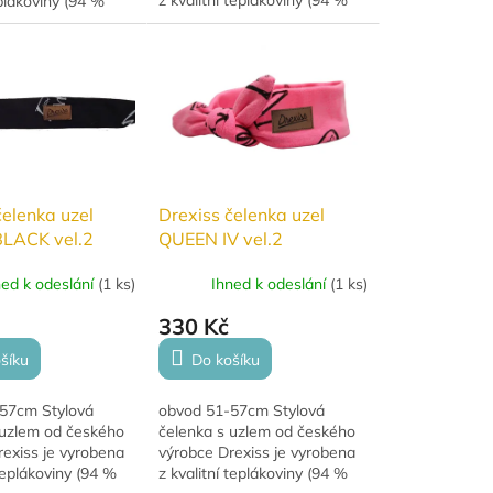
z kvalitní teplákoviny (94 %
eplákoviny (94 %
bavlna, 6 % elastan). Díky
% elastan). Díky
uzlu lze snadno nastavit
nadno nastavit
velikost, což...
ž...
čelenka uzel
Drexiss čelenka uzel
LACK vel.2
QUEEN IV vel.2
ned k odeslání
(
1 ks
)
Ihned k odeslání
(
1 ks
)
330 Kč
šíku
Do košíku
57cm Stylová
obvod 51-57cm Stylová
 uzlem od českého
čelenka s uzlem od českého
exiss je vyrobena
výrobce Drexiss je vyrobena
 teplákoviny (94 %
z kvalitní teplákoviny (94 %