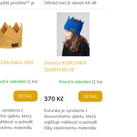
pělá jaro/léto** je
Dětská (vel.2) obvod 44-48
ohledem na maximální...
z lehkého
úpletu, který skvěle
. Perfektní volba
 KORUNKA OKR
Drexiss KORUNKA
QUEEN BLUE
ned k odeslání
(
1 ks
)
Ihned k odeslání
(
1 ks
)
DETAIL
DETAIL
370 Kč
e vyrobena z
Korunka je vyrobena z
ho úpletu, který
dvouvrstvého úpletu, který
měkkost a pohodlí.
zajišťuje měkkost a pohodlí.
ickému materiálu
Díky elastickému materiálu
sedí na hlavě
perfektně sedí na hlavě