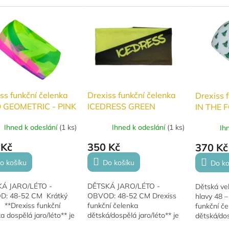
který skvě
ortovce i milovníky
lehkého funkčního úpletu,
Perfektní v
ru. Univerzální
který skvěle odvádí pot.
t...
Perfektní volba pro běžce,...
ss funkční čelenka
Drexiss funkční čelenka
Drexiss 
 GEOMETRIC - PINK
ICEDRESS GREEN
IN THE 
ĚLÁ jaro/léto
DĚTSKÁ jaro/léto
podzim/
Ihned k odeslání
(
1 ks
)
Ihned k odeslání
(
1 ks
)
Ih
 Kč
350 Kč
370 Kč
o košíku
Do košíku
Do ko
Á JARO/LÉTO -
DĚTSKÁ JARO/LÉTO -
Dětská vel
: 48-52 CM Krátký
OBVOD: 48-52 CM Drexiss
hlavy 48 –
 **Drexiss funkční
funkční čelenka
funkční če
a dospělá jaro/léto** je
dětská/dospělá jaro/léto** je
dětská/dos
ena z lehkého
vyrobena z lehkého
vyrobena 