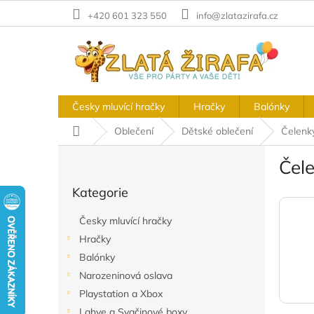
Přejít
+420 601 323 550
info@zlatazirafa.cz
na
obsah
Česky mluvící hračky
Hračky
Balónky
Domů
Oblečení
Dětské oblečení
Čelenk
P
Čel
o
Přeskočit
s
Kategorie
kategorie
t
r
Česky mluvící hračky
a
Hračky
n
Balónky
n
í
Narozeninová oslava
p
Playstation a Xbox
a
Lahve a Svačinové boxy