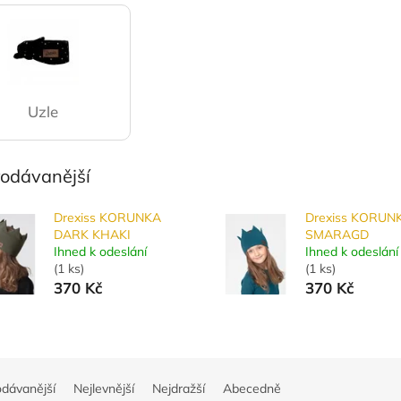
Uzle
rodávanější
Drexiss KORUNKA
Drexiss KORUN
DARK KHAKI
SMARAGD
Ihned k odeslání
Ihned k odeslání
(
1 ks
)
(
1 ks
)
370 Kč
370 Kč
odávanější
Nejlevnější
Nejdražší
Abecedně