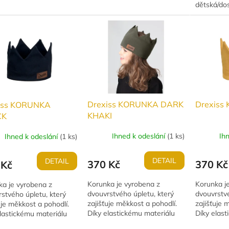
ena z lehkého
vyrobena z lehkého funkčního
dětská/dos
ího úpletu, který skvěle
úpletu, který skvěle odvádí
vyrobena 
 pot. Perfektní volba
pot. Perfektní volba pro...
funkčního 
odvádí pot
pro...
Drexiss KORUNKA DARK
Drexiss
iss KORUNKA
KHAKI
CK
Ihned k odeslání
(
1 ks
)
Ih
Ihned k odeslání
(
1 ks
)
DETAIL
DETAIL
370 Kč
370 Kč
 Kč
Korunka je vyrobena z
Korunka j
ka je vyrobena z
dvouvrstvého úpletu, který
dvouvrstvé
stvého úpletu, který
zajišťuje měkkost a pohodlí.
zajišťuje 
uje měkkost a pohodlí.
Díky elastickému materiálu
Díky elast
lastickému materiálu
perfektně sedí na hlavě
perfektně 
tně sedí na hlavě