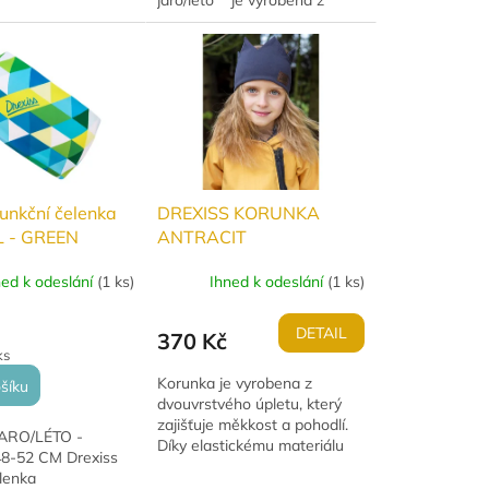
jaro/léto** je vyrobena z
erý skvěle odvádí
lehkého funkčního úpletu,
tní volba...
který skvěle odvádí pot.
Perfektní volba pro běžce,...
funkční čelenka
DREXISS KORUNKA
 - GREEN
ANTRACIT
aro/léto
ned k odeslání
(
1 ks
)
Ihned k odeslání
(
1 ks
)
DETAIL
370 Kč
ks
Korunka je vyrobena z
šíku
dvouvrstvého úpletu, který
zajišťuje měkkost a pohodlí.
ARO/LÉTO -
Díky elastickému materiálu
8-52 CM Drexiss
perfektně sedí na hlavě
lenka
dítěte. Je navržena s