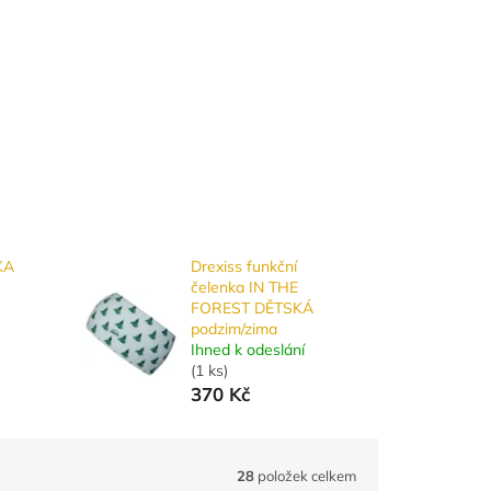
KA
Drexiss funkční
čelenka IN THE
FOREST DĚTSKÁ
podzim/zima
Ihned k odeslání
(
1 ks
)
370 Kč
28
položek celkem