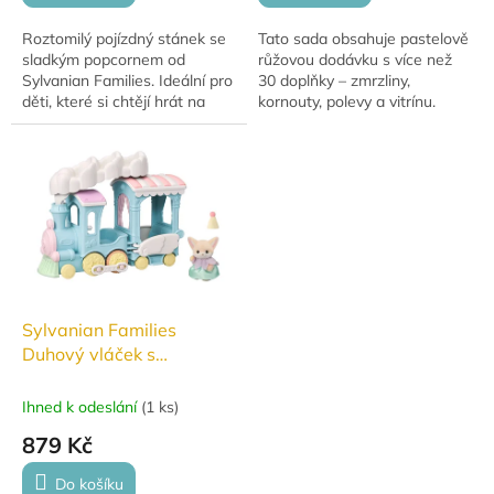
Roztomilý pojízdný stánek se
Tato sada obsahuje pastelově
sladkým popcornem od
růžovou dodávku s více než
Sylvanian Families. Ideální pro
30 doplňky – zmrzliny,
děti, které si chtějí hrát na
kornouty, polevy a vitrínu.
prodejce a rozvíjet kreativitu a
Ideální pro hru na
fantazii.
zmrzlinářský stánek s
roztomilým králičím designem
Sylvanian Families
Duhový vláček s
obláčkem #5702
Ihned k odeslání
(
1 ks
)
879 Kč
Do košíku