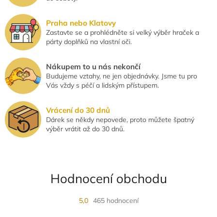
i
s
u
Praha nebo Klatovy
Zastavte se a prohlédněte si velký výběr hraček a
párty doplňků na vlastní oči.
Nákupem to u nás nekončí
Budujeme vztahy, ne jen objednávky. Jsme tu pro
Vás vždy s péčí a lidským přístupem.
Vrácení do 30 dnů
Dárek se někdy nepovede, proto můžete špatný
výběr vrátit až do 30 dnů.
Hodnocení obchodu
5,0
465 hodnocení