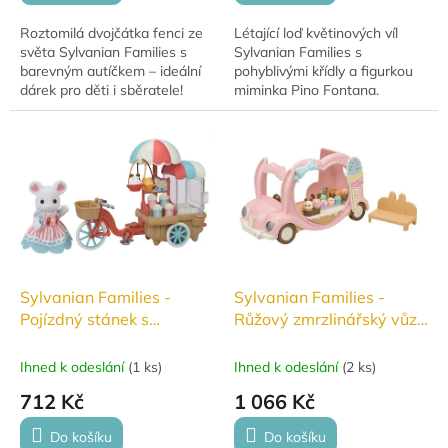
Roztomilá dvojčátka fenci ze
Létající loď květinových víl
světa Sylvanian Families s
Sylvanian Families s
barevným autíčkem – ideální
pohyblivými křídly a figurkou
dárek pro děti i sběratele!
miminka Pino Fontana.
Vozidlo obsahuje květinové
kalichy, balónky a prostor pro
více figurek,...
Sylvanian Families -
Sylvanian Families -
Pojízdný stánek s
Růžový zmrzlinářský vůz
popcornem #5834
#5615
Ihned k odeslání
(
1 ks
)
Ihned k odeslání
(
2 ks
)
712 Kč
1 066 Kč
Do košíku
Do košíku