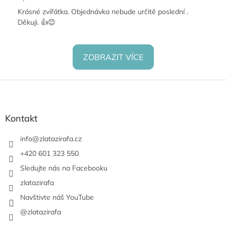
Krásné zvířátka. Objednávka nebude určitě poslední .
Děkuji. 👍😊
ZOBRAZIT VÍCE
Z
á
p
a
Kontakt
t
í
info
@
zlatazirafa.cz
+420 601 323 550
Sledujte nás na Facebooku
zlatazirafa
Navštivte náš YouTube
@zlatazirafa