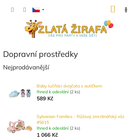
Přejít
NÁKU
na
obsah
KOŠÍK
Dopravní prostředky
Nejprodávanější
Baby tučňáci dvojčata s autíčkem
Ihned k odeslání
(
2 ks
)
589 Kč
Sylvanian Families - Růžový zmrzlinářský vůz
#5615
Ihned k odeslání
(
2 ks
)
1 066 Kč