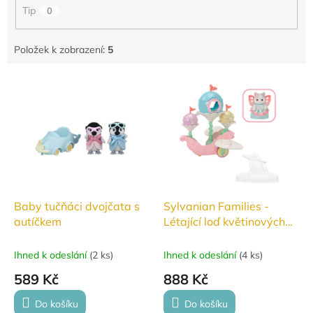
Tip
0
Položek k zobrazení:
5
V
ý
p
i
s
p
r
o
d
Baby tučňáci dvojčata s
Sylvanian Families -
u
autíčkem
Létající loď květinových
k
víl #5827
t
Ihned k odeslání
(
2 ks
)
Ihned k odeslání
(
4 ks
)
ů
589 Kč
888 Kč
Do košíku
Do košíku