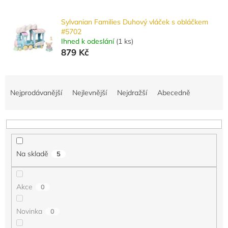
Sylvanian Families Duhový vláček s obláčkem
#5702
Ihned k odeslání
(
1 ks
)
879 Kč
Ř
a
Nejprodávanější
Nejlevnější
Nejdražší
Abecedně
z
e
n
í
p
Na skladě
5
r
o
d
Akce
0
u
k
Novinka
0
t
ů