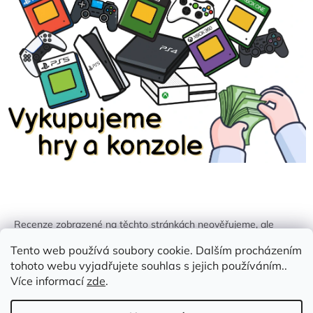
Recenze zobrazené na těchto stránkách neověřujeme, ale
kontrolujeme a odstraňujeme podvodný obsah, pokud je
Tento web používá soubory cookie. Dalším procházením
identifikován.
tohoto webu vyjadřujete souhlas s jejich používáním..
Více informací
zde
.