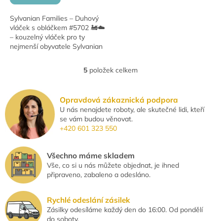
Sylvanian Families – Duhový
vláček s obláčkem #5702 🚂☁️
– kouzelný vláček pro ty
nejmenší obyvatele Sylvanian
Village!
5
položek celkem
O
v
l
Opravdová zákaznická podpora
á
U nás nenajdete roboty, ale skutečné lidi, kteří
d
se vám budou věnovat.
a
+420 601 323 550
c
í
p
Všechno máme skladem
r
Vše, co si u nás můžete objednat, je ihned
v
připraveno, zabaleno a odesláno.
k
y
v
Rychlé odeslání zásilek
ý
Zásilky odesíláme každý den do 16:00. Od pondělí
p
do soboty.