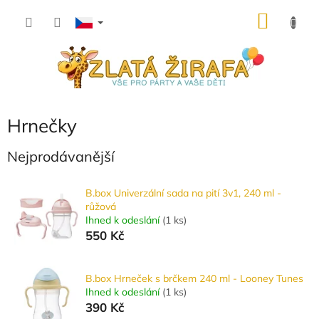
Přejít
NÁKU
na
obsah
KOŠÍK
Hrnečky
Nejprodávanější
B.box Univerzální sada na pití 3v1, 240 ml -
růžová
Ihned k odeslání
(
1 ks
)
550 Kč
B.box Hrneček s brčkem 240 ml - Looney Tunes
Ihned k odeslání
(
1 ks
)
390 Kč