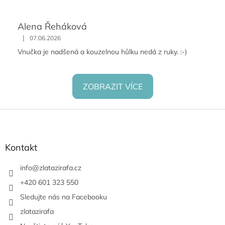
Alena Řeháková
|
07.06.2026
Vnučka je nadšená a kouzelnou hůlku nedá z ruky. :-)
ZOBRAZIT VÍCE
Z
á
p
a
Kontakt
t
í
info
@
zlatazirafa.cz
+420 601 323 550
Sledujte nás na Facebooku
zlatazirafa