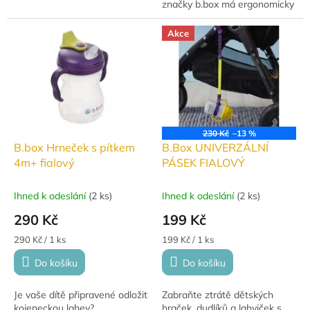
značky b.box má ergonomicky
tvarovanou savičku vyrobenou
ze silikonu, která je...
Akce
230 Kč
–13 %
B.box Hrneček s pítkem
B.Box UNIVERZÁLNÍ
4m+ fialový
PÁSEK FIALOVÝ
Ihned k odeslání
(
2 ks
)
Ihned k odeslání
(
2 ks
)
290 Kč
199 Kč
Měrná
Měrná
290 Kč / 1 ks
199 Kč / 1 ks
cena:
cena:
Do košíku
Do košíku
Je vaše dítě připravené odložit
Zabraňte ztrátě dětských
kojeneckou lahev?
hraček, dudlíků a lahviček s