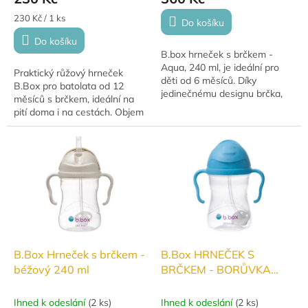
Měrná
230 Kč / 1 ks
Do košíku
cena:
Do košíku
B.box hrneček s brčkem -
Aqua, 240 ml, je ideální pro
Praktický růžový hrneček
děti od 6 měsíců. Díky
B.Box pro batolata od 12
jedinečnému designu brčka,
měsíců s brčkem, ideální na
které se pohybuje s náklonem
pití doma i na cestách. Objem
hrnečku, mohou děti snadno
240 ml, neprotéká, snadno se
pít ze všech...
drží. Aby mohly malé děti pít
jako ty...
B.Box Hrneček s brčkem -
B.Box HRNEČEK S
béžový 240 ml
BRČKEM - BORŮVKA
240ML
Ihned k odeslání
(
2 ks
)
Ihned k odeslání
(
2 ks
)