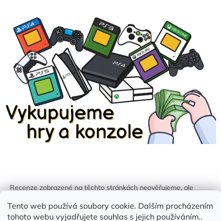
Recenze zobrazené na těchto stránkách neověřujeme, ale
kontrolujeme a odstraňujeme podvodný obsah, pokud je
Tento web používá soubory cookie. Dalším procházením
identifikován.
tohoto webu vyjadřujete souhlas s jejich používáním..