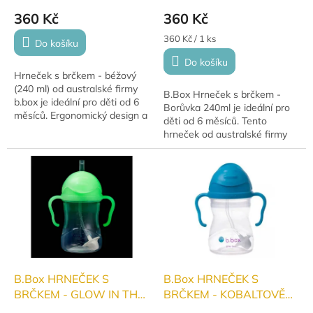
360 Kč
360 Kč
Měrná
360 Kč / 1 ks
Do košíku
cena:
Do košíku
Hrneček s brčkem - béžový
(240 ml) od australské firmy
B.Box Hrneček s brčkem -
b.box je ideální pro děti od 6
Borůvka 240ml je ideální pro
měsíců. Ergonomický design a
děti od 6 měsíců. Tento
brčko zajišťují snadné pití,
hrneček od australské firmy
zatímco béžová barva
b.box je navržen tak, aby
dodává...
usnadnil přechod na
samostatné pití a...
B.Box HRNEČEK S
B.Box HRNEČEK S
BRČKEM - GLOW IN THE
BRČKEM - KOBALTOVĚ
DARK 240ml
MODRÝ 240ml