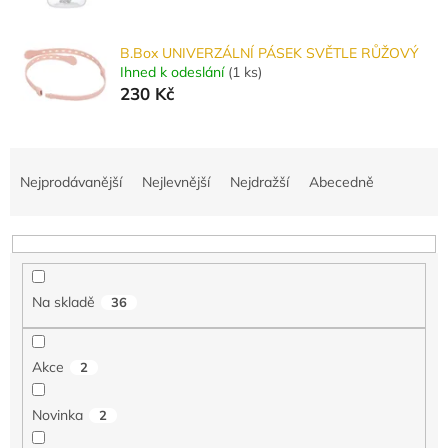
B.Box UNIVERZÁLNÍ PÁSEK SVĚTLE RŮŽOVÝ
Ihned k odeslání
(
1 ks
)
230 Kč
Ř
a
Nejprodávanější
Nejlevnější
Nejdražší
Abecedně
z
e
n
í
p
Na skladě
36
r
o
d
Akce
2
u
k
Novinka
2
t
ů