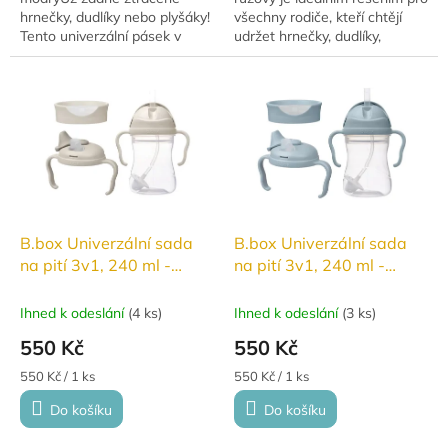
hrnečky, dudlíky nebo plyšáky!
všechny rodiče, kteří chtějí
Tento univerzální pásek v
udržet hrnečky, dudlíky,
krásné světle modré barvě je
muchláčky a plyšáky na svém
ideálním řešením pro
místě. Už žádné shazování
upevnění hraček a...
lahviček z...
B.box Univerzální sada
B.box Univerzální sada
na pití 3v1, 240 ml -
na pití 3v1, 240 ml -
béžová
modrá
Ihned k odeslání
(
4 ks
)
Ihned k odeslání
(
3 ks
)
550 Kč
550 Kč
Měrná
Měrná
550 Kč / 1 ks
550 Kč / 1 ks
cena:
cena:
Do košíku
Do košíku