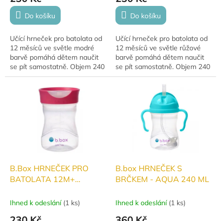
Do košíku
Do košíku
Učící hrneček pro batolata od
Učící hrneček pro batolata od
12 měsíců ve světle modré
12 měsíců ve světle růžové
barvě pomáhá dětem naučit
barvě pomáhá dětem naučit
se pít samostatně. Objem 240
se pít samostatně. Objem 240
ml je ideální pro malé ručičky
ml je ideální pro malé ručičky
a velké pokroky!
a velké pokroky!
B.Box HRNEČEK PRO
B.box HRNEČEK S
BATOLATA 12M+
BRČKEM - AQUA 240 ML
RŮŽOVÝ 240ml
Ihned k odeslání
(
1 ks
)
Ihned k odeslání
(
1 ks
)
230 Kč
360 Kč