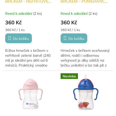
BRČKEM - NEFRITOVĚ
BRČKEM - POMERANČ
ZELENÝ 240ml
240ml
Ihned k odeslání
(
2 ks
)
Ihned k odeslání
(
2 ks
)
360 Kč
360 Kč
Měrná
Měrná
360 Kč / 1 ks
360 Kč / 1 ks
cena:
cena:
Do košíku
Do košíku
B.Box hrneček s brčkem v
Hrneček s brčkem oceňovaný
nefritově zelené barvě (240
dětmi, rodiči i odbornou
ml) je ideální pro děti od 6
veřejností je díky zátěži na
měsíců. Praktický, snadno
brčku unikátní a lze tak pít z
uchopitelný a bezpečný,
pod jakýmkoli úhlem. Vše děti
umožňuje snadný přechod k
si jej určitě zamilují.
Novinka
pití. Perfektní pro...