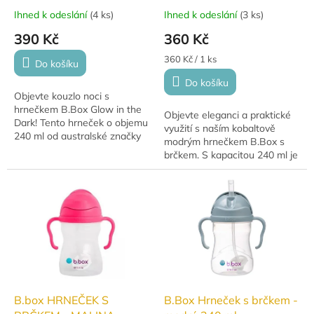
Ihned k odeslání
(
4 ks
)
Ihned k odeslání
(
3 ks
)
390 Kč
360 Kč
Měrná
360 Kč / 1 ks
Do košíku
cena:
Do košíku
Objevte kouzlo noci s
hrnečkem B.Box Glow in the
Objevte eleganci a praktické
Dark! Tento hrneček o objemu
využití s naším kobaltově
240 ml od australské značky
modrým hrnečkem B.Box s
b.box je ideální pro děti od 6
brčkem. S kapacitou 240 ml je
měsíců. S brčkem a svítícím
ideální pro každodenní
efektem ve...
používání a dodá vašim
nápojům stylový nádech.
B.box HRNEČEK S
B.Box Hrneček s brčkem -