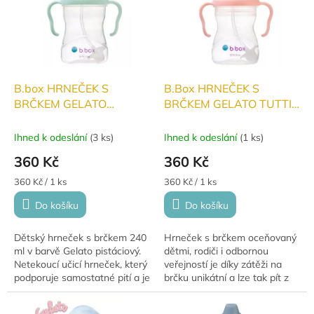
B.box HRNEČEK S
B.Box HRNEČEK S
BRČKEM GELATO
BRČKEM GELATO TUTTI
PISTÁCIOVÝ 240ml
FRUTI 240ml
Ihned k odeslání
(
3 ks
)
Ihned k odeslání
(
1 ks
)
360 Kč
360 Kč
Měrná
Měrná
360 Kč / 1 ks
360 Kč / 1 ks
cena:
cena:
Do košíku
Do košíku
Dětský hrneček s brčkem 240
Hrneček s brčkem oceňovaný
ml v barvě Gelato pistáciový.
dětmi, rodiči i odbornou
Netekoucí učicí hrneček, který
veřejností je díky zátěži na
podporuje samostatné pití a je
brčku unikátní a lze tak pít z
ideální pro děti od 6 měsíců.
pod jakýmkoli úhlem. Vše děti
si jej určitě zamilují.