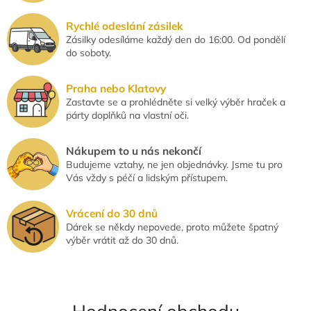
p
i
Rychlé odeslání zásilek
s
Zásilky odesíláme každý den do 16:00. Od pondělí
u
do soboty.
Praha nebo Klatovy
Zastavte se a prohlédněte si velký výběr hraček a
párty doplňků na vlastní oči.
Nákupem to u nás nekončí
Budujeme vztahy, ne jen objednávky. Jsme tu pro
Vás vždy s péčí a lidským přístupem.
Vrácení do 30 dnů
Dárek se někdy nepovede, proto můžete špatný
výběr vrátit až do 30 dnů.