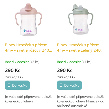
si jej určitě...
B.box Hrneček s pítkem
B.box Hrneček s pítkem
4m+ - světle růžový 240
4m+ - světle zelený 240
ml
ml
Ihned k odeslání
(
2 ks
)
Ihned k odeslání
(
1 ks
)
290 Kč
290 Kč
Měrná
Měrná
290 Kč / 1 ks
290 Kč / 1 ks
cena:
cena:
Do košíku
Do košíku
Je vaše dítě připravené odložit
Je vaše dítě připravené odložit
kojeneckou lahev?
kojeneckou lahev? Hrneček od
oblíbené australské