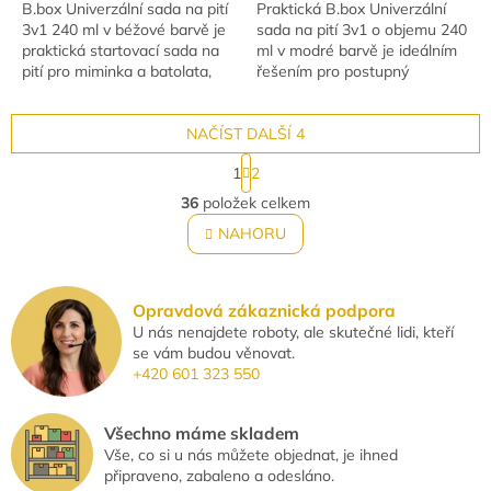
B.box Univerzální sada na pití
Praktická B.box Univerzální
3v1 240 ml v béžové barvě je
sada na pití 3v1 o objemu 240
praktická startovací sada na
ml v modré barvě je ideálním
pití pro miminka a batolata,
řešením pro postupný
která roste spolu s dítětem.
přechod dítěte od lahvičky k
Díky třem vyměnitelným
samostatnému pití. Tento
víčkům...
NAČÍST DALŠÍ 4
chytrý dětský...
S
1
2
t
O
r
36
položek celkem
v
á
l
NAHORU
n
á
k
o
d
v
a
á
Opravdová zákaznická podpora
c
n
U nás nenajdete roboty, ale skutečné lidi, kteří
í
í
se vám budou věnovat.
p
+420 601 323 550
r
v
k
Všechno máme skladem
y
Vše, co si u nás můžete objednat, je ihned
v
připraveno, zabaleno a odesláno.
ý