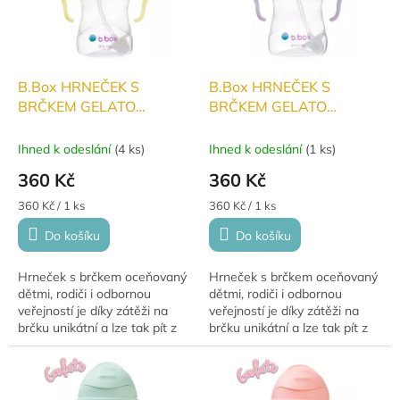
B.Box HRNEČEK S
B.Box HRNEČEK S
BRČKEM GELATO
BRČKEM GELATO
BANANA SPLIT 240ml
OSTRUŽINOVÝ 240ml
Ihned k odeslání
(
4 ks
)
Ihned k odeslání
(
1 ks
)
360 Kč
360 Kč
Měrná
Měrná
360 Kč / 1 ks
360 Kč / 1 ks
cena:
cena:
Do košíku
Do košíku
Hrneček s brčkem oceňovaný
Hrneček s brčkem oceňovaný
dětmi, rodiči i odbornou
dětmi, rodiči i odbornou
veřejností je díky zátěži na
veřejností je díky zátěži na
brčku unikátní a lze tak pít z
brčku unikátní a lze tak pít z
pod jakýmkoli úhlem. Vše děti
pod jakýmkoli úhlem. Vše děti
si jej určitě...
si jej určitě...