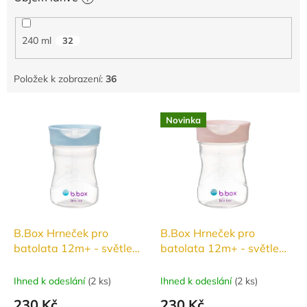
240 ml
32
Položek k zobrazení:
36
V
Novinka
ý
p
i
s
p
r
o
d
B.Box Hrneček pro
B.Box Hrneček pro
u
batolata 12m+ - světle
batolata 12m+ - světle
k
modrý 240 ml
růžový 240 ml
t
Ihned k odeslání
(
2 ks
)
Ihned k odeslání
(
2 ks
)
ů
230 Kč
230 Kč