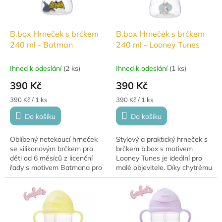
B.box Hrneček s brčkem
B.box Hrneček s brčkem
240 ml - Batman
240 ml - Looney Tunes
Ihned k odeslání
(
2 ks
)
Ihned k odeslání
(
1 ks
)
390 Kč
390 Kč
Měrná
Měrná
390 Kč / 1 ks
390 Kč / 1 ks
cena:
cena:
Do košíku
Do košíku
Oblíbený netekoucí hrneček
Stylový a praktický hrneček s
se silikonovým brčkem pro
brčkem b.box s motivem
děti od 6 měsíců z licenční
Looney Tunes je ideální pro
řady s motivem Batmana pro
malé objevitele. Díky chytrému
malé superhrdiny!
designu z něj děti snadno pijí,
ať už jsou doma nebo na
cestách.