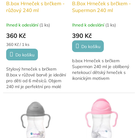
B.box Hrneček s brčkem -
B.Box Hrneček s brčkem -
růžový 240 ml
Superman 240 ml
Ihned k odeslání
(
1 ks
)
Ihned k odeslání
(
1 ks
)
360 Kč
390 Kč
Měrná
360 Kč / 1 ks
Do košíku
cena:
Do košíku
b.box Hrneček s brčkem
Superman 240 ml je oblíbený
Stylový hrneček s brčkem
netekoucí dětský hrneček s
B.box v růžové barvě je ideální
ikonickým motivem
pro děti od 6 měsíců. Objem
Supermana, který usnadňuje
240 ml je perfektní pro malé
přechod od lahve k
ručičky a usnadňuje pití díky
samostatnému pití. Díky
jedinečnému brčku. Hrneček
zatíženému...
s...