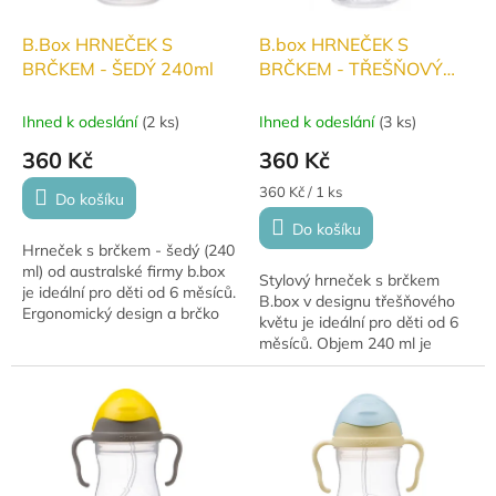
B.Box HRNEČEK S
B.box HRNEČEK S
BRČKEM - ŠEDÝ 240ml
BRČKEM - TŘEŠŇOVÝ
KVĚT 240ml
Ihned k odeslání
(
2 ks
)
Ihned k odeslání
(
3 ks
)
360 Kč
360 Kč
Měrná
360 Kč / 1 ks
Do košíku
cena:
Do košíku
Hrneček s brčkem - šedý (240
ml) od australské firmy b.box
Stylový hrneček s brčkem
je ideální pro děti od 6 měsíců.
B.box v designu třešňového
Ergonomický design a brčko
květu je ideální pro děti od 6
zajišťují snadné pití, zatímco
měsíců. Objem 240 ml je
šedá barva dodává moderní...
perfektní pro malé ručičky a
usnadňuje pití díky
jedinečnému brčku....