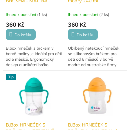
BRČKEM - MALINA
modrý 240 ml
240ml
Ihned k odeslání
(
1 ks
)
Ihned k odeslání
(
2 ks
)
360 Kč
360 Kč
Do košíku
Do košíku
B.box hrneček s brčkem v
Oblíbený netekoucí hrneček
barvě maliny je ideální pro děti
se silikonovým brčkem pro
od 6 měsíců. Ergonomický
děti od 6 měsíců v barvě
design a unikátní brčko
modré od australské firmy
umožňují pití z jakéhokoliv
b.box. Vhodný pro použití
úhlu, bez rozlití. Hrneček s
doma i na cestách. Hrneček s
Tip
brčkem...
brčkem...
B.Box HRNEČEK S
B.Box HRNEČEK S