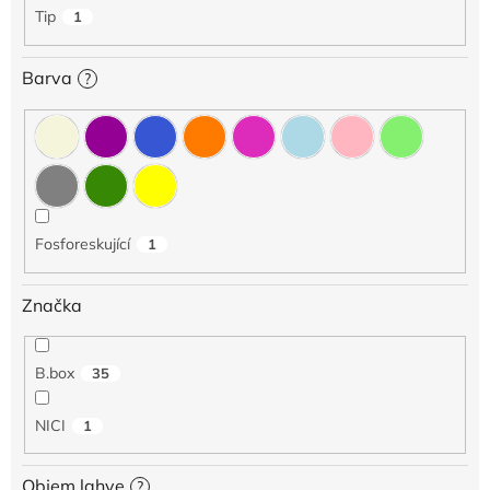
Tip
1
Barva
?
Fosforeskující
1
Značka
B.box
35
NICI
1
Objem lahve
?