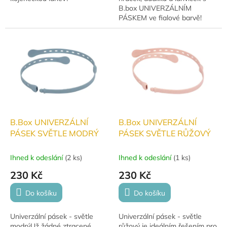
B.box UNIVERZÁLNÍM
PÁSKEM ve fialové barvě!
Tento nastavitelný pásek je
ideální pro všechny dětské
nezbytnosti a lze ho...
B.Box UNIVERZÁLNÍ
B.Box UNIVERZÁLNÍ
PÁSEK SVĚTLE MODRÝ
PÁSEK SVĚTLE RŮŽOVÝ
Ihned k odeslání
(
2 ks
)
Ihned k odeslání
(
1 ks
)
230 Kč
230 Kč
Do košíku
Do košíku
Univerzální pásek - světle
Univerzální pásek - světle
modrýUž žádné ztracené
růžový je ideálním řešením pro