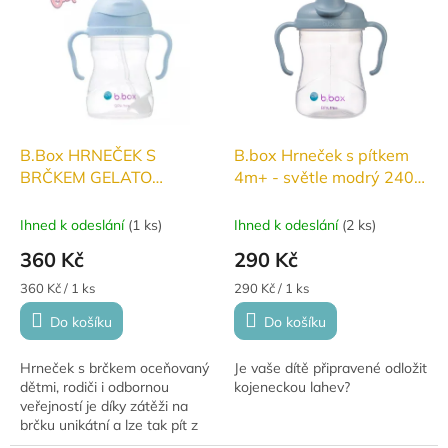
B.Box HRNEČEK S
B.box Hrneček s pítkem
BRČKEM GELATO
4m+ - světle modrý 240
ŽVÝKAČKOVÝ 240ml
ml
Ihned k odeslání
(
1 ks
)
Ihned k odeslání
(
2 ks
)
360 Kč
290 Kč
Měrná
Měrná
360 Kč / 1 ks
290 Kč / 1 ks
cena:
cena:
Do košíku
Do košíku
Hrneček s brčkem oceňovaný
Je vaše dítě připravené odložit
dětmi, rodiči i odbornou
kojeneckou lahev?
veřejností je díky zátěži na
brčku unikátní a lze tak pít z
pod jakýmkoli úhlem. Vše děti