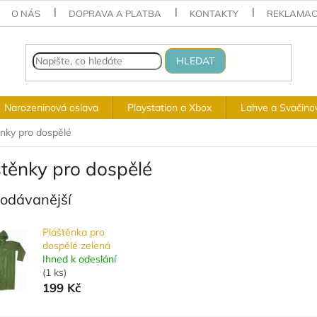
O NÁS
DOPRAVA A PLATBA
KONTAKTY
REKLAMAC
HLEDAT
Narozeninová oslava
Playstation a Xbox
Lahve a Svačino
ěnky pro dospělé
štěnky pro dospělé
rodávanější
Pláštěnka pro
dospělé zelená
Ihned k odeslání
(
1 ks
)
199 Kč