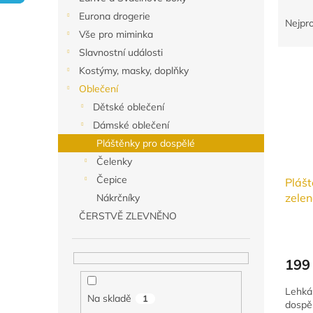
Ř
n
Eurona drogerie
a
e
Nejpr
Vše pro miminka
z
l
e
Slavnostní události
V
n
Kostýmy, masky, doplňky
ý
í
Oblečení
p
p
Dětské oblečení
i
r
Dámské oblečení
s
o
p
d
Pláštěnky pro dospělé
r
u
Čelenky
o
k
Čepice
Plášt
d
t
zele
Nákrčníky
u
ů
ČERSTVĚ ZLEVNĚNO
k
t
ů
199
Lehká
Na skladě
1
dospěl