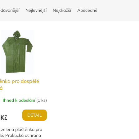
odávanější
Nejlevnější
Nejdražší
Abecedně
ěnka pro dospělé
ná
Ihned k odeslání
(
1 ks
)
DETAIL
 Kč
 zelená pláštěnka pro
é. Praktická ochrana