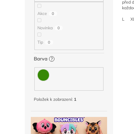
před d
každod
Akce
0
L
X
Novinka
0
Tip
0
Barva
?
Položek k zobrazení:
1