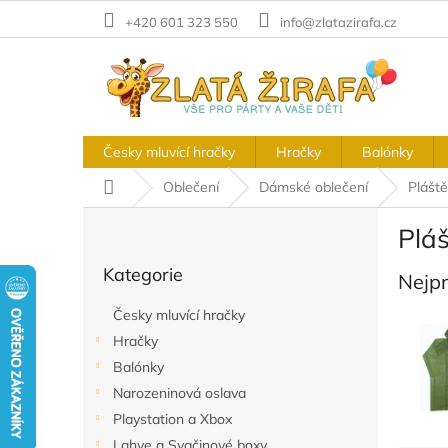
Přejít
+420 601 323 550
info@zlatazirafa.cz
na
obsah
Česky mluvící hračky
Hračky
Balónky
Domů
Oblečení
Dámské oblečení
Plášt
P
Plá
o
Přeskočit
s
Kategorie
kategorie
Nejp
t
r
Česky mluvící hračky
a
Hračky
n
Balónky
n
í
Narozeninová oslava
p
Playstation a Xbox
a
Lahve a Svačinové boxy