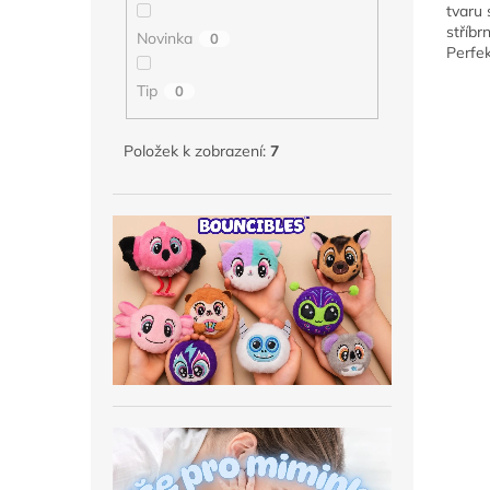
tvaru 
stříbr
Novinka
0
Perfek
zásnu
Tip
0
překva
Položek k zobrazení:
7