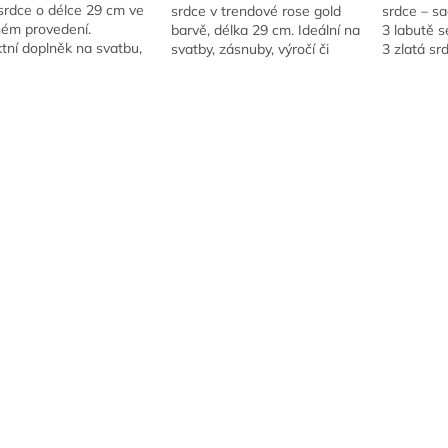
srdce o délce 29 cm ve
srdce v trendové rose gold
srdce – sa
ném provedení.
barvě, délka 29 cm. Ideální na
3 labutě s
tní doplněk na svatbu,
svatby, zásnuby, výročí či
3 zlatá sr
by nebo valentýnské
romantické oslavy.
3 × 5 cm.
pení.
O
v
l
á
d
a
c
í
p
r
v
k
y
v
ý
p
i
s
u