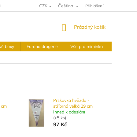
CZK
Čeština
E A VRÁCENÍ
VÝKUPNÍ PODMÍNKY
Přihlášení
OBCHODNÍ PODMÍNKY
NÁKUPNÍ
Prázdný košík
KOŠÍK
vé boxy
Eurona drogerie
Vše pro miminka
Slavnostní 
Prskavka hvězda -
9 cm
stříbrná velká 29 cm
Ihned k odeslání
(
>5 ks
)
97 Kč