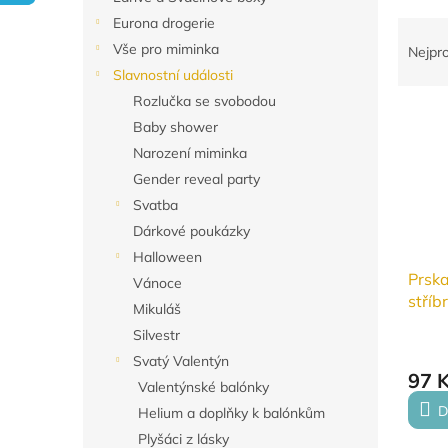
n
Eurona drogerie
Ř
e
a
Vše pro miminka
l
Nejpr
z
Slavnostní události
e
Rozlučka se svobodou
V
n
Baby shower
ý
í
Narození miminka
p
p
i
r
Gender reveal party
s
o
Svatba
p
d
Dárkové poukázky
r
u
Halloween
o
k
Prsk
Vánoce
d
t
stříb
Mikuláš
u
ů
k
Silvestr
t
Svatý Valentýn
ů
97 
Valentýnské balónky
D
Helium a doplňky k balónkům
Plyšáci z lásky