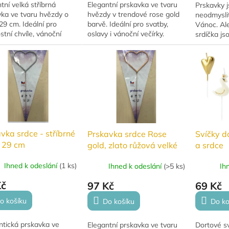
tní velká stříbrná
Elegantní prskavka ve tvaru
Prskavky 
vka ve tvaru hvězdy o
hvězdy v trendové rose gold
neodmysli
29 cm. Ideální pro
barvě. Ideální pro svatby,
Vánoc. Ale
stní chvíle, vánoční
oslavy i vánoční večírky.
srdíčka js
ace nebo focení. Dodá
Délka 29 cm.
jakoukoli 
slavě kouzelnou jiskru!
vka srdce - stříbrné
Prskavka srdce Rose
Svíčky d
é 29 cm
gold, zlato růžová velké
a srdce
29 cm
Ihned k odeslání
(
1 ks
)
Ihned k odeslání
(
>5 ks
)
Ih
Kč
97 Kč
69 Kč
o košíku
Do košíku
Do ko
tická prskavka ve
Elegantní prskavka ve tvaru
Dortové s