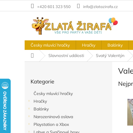
Přejít
+420 601 323 550
info@zlatazirafa.cz
na
obsah
Česky mluvící hračky
Hračky
Balónky
Domů
Slavnostní události
Svatý Valentýn
P
Val
o
Přeskočit
s
Kategorie
kategorie
Nejp
t
r
Česky mluvící hračky
a
Hračky
n
Balónky
n
í
Narozeninová oslava
p
Playstation a Xbox
a
Lahve a Svačinové boxy