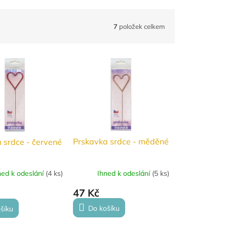
7
položek celkem
Prskavka srdce - měděné
 srdce - červené
Ihned k odeslání
(
5 ks
)
ned k odeslání
(
4 ks
)
47 Kč
Do košíku
šíku