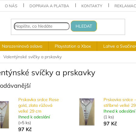
O NÁS
DOPRAVA A PLATBA
KONTAKTY
REKLAMAC
HLEDAT
Narozeninová oslava
Playstation a Xbox
Lahve a Svačino
Valentýnské svíčky a prskavky
entýnské svíčky a prskavky
rodávanější
Prskavka srdce Rose
Prskavka srdce -
gold, zlato růžová
stříbrné velké 2
velké 29 cm
Ihned k odeslání
Ihned k odeslání
(
1 ks
)
(
>5 ks
)
97 Kč
97 Kč