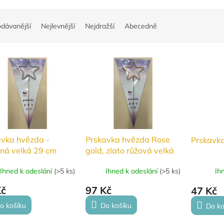
odávanější
Nejlevnější
Nejdražší
Abecedně
avka hvězda -
Prskavka hvězda Rose
Prskavka
rná velká 29 cm
gold, zlato růžová velká
29 cm
Ihned k odeslání
(
>5 ks
)
Ihned k odeslání
(
>5 ks
)
Ih
Kč
97 Kč
47 Kč
o košíku
Do košíku
Do ko