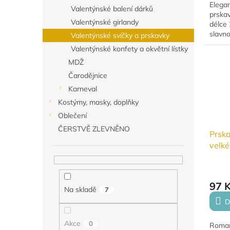
Elegan
Valentýnské balení dárků
prska
Valentýnské girlandy
délce 
slavno
Valentýnské svíčky a prskavky
dekor
Valentýnské konfety a okvětní lístky
vaší o
MDŽ
Čarodějnice
Karneval
Kostýmy, masky, doplňky
Oblečení
ČERSTVĚ ZLEVNĚNO
Prska
velk
97 
Na skladě
7
D
Akce
0
Roman