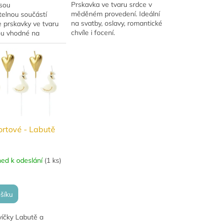
Prskavka ve tvaru srdce v
jsou
měděném provedení. Ideální
telnou součástí
na svatby, oslavy, romantické
 prskavky ve tvaru
chvíle i focení.
ou vhodné na
událost!
ortové - Labutě
ned k odeslání
(
1 ks
)
šíku
víčky Labutě a