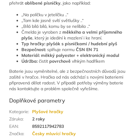
přehrát
oblíbené písničky
, jako například:
„Na políčku v jetelíčku ..“
„Tam kde jasně svítí světlušky ..“
„Bílá bílá bílá, komu by se nelíbila ..“
Čmelda je vyroben z
měkkého a velmi příjemného
plyše
, který je ideální k mazlení i ke hraní.
Typ hračky:
plyšák s písničkami / hudební plyš
Bezpečnost:
splňuje normu
ČSN EN 71
Materiál:
měkký
polyester
+ elektronický modul
Údržba:
čistit
povrchově
vlhkým hadříkem
Baterie jsou vyměnitelné, ale z bezpečnostních důvodů jsou
zašité v hračce. Hračka od nás odchází s novými bateriemi
připravená dělat radost. V případě potřeby výměny baterie
nás kontaktujte a problém společně vyřešíme.
Doplňkové parametry
Kategorie
:
Plyšové hračky
Záruka
:
2 roky
EAN
:
8592117942783
Značka
:
Česky mluvící hračky