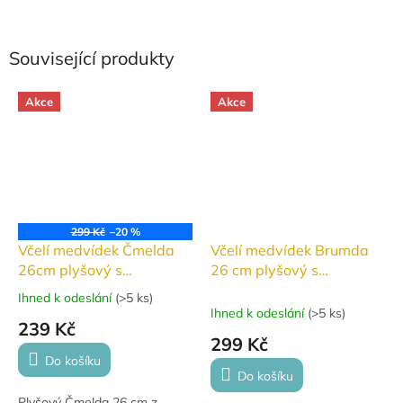
Související produkty
Akce
Akce
299 Kč
–20 %
Včelí medvídek Čmelda
Včelí medvídek Brumda
26cm plyšový s
26 cm plyšový s
písničkami
písničkami
Ihned k odeslání
(
>5 ks
)
Průměrné
Ihned k odeslání
(
>5 ks
)
hodnocení
239 Kč
produktu
299 Kč
je
Do košíku
5,0
Do košíku
z
Plyšový Čmelda 26 cm z
5