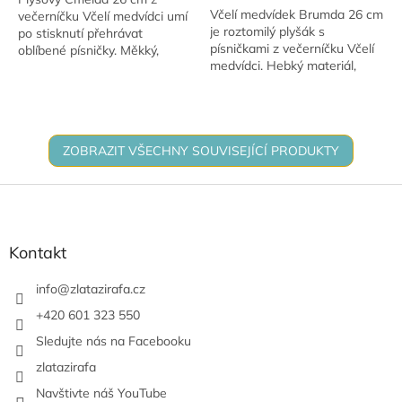
Včelí medvídek Brumda 26 cm
večerníčku Včelí medvídci umí
hvězdiček.
je roztomilý plyšák s
po stisknutí přehrávat
písničkami z večerníčku Včelí
oblíbené písničky. Měkký,
medvídci. Hebký materiál,
hebký a ideální na mazlení.
ideální pro mazlení. Hračka je
Skvělá zábavná hračka pro
vhodná pro děti od 3 let.
děti od 3 let.
ZOBRAZIT VŠECHNY SOUVISEJÍCÍ PRODUKTY
Z
á
p
a
Kontakt
t
í
info
@
zlatazirafa.cz
+420 601 323 550
Sledujte nás na Facebooku
zlatazirafa
Navštivte náš YouTube