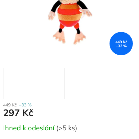
449 Kč
–33 %
449 Kč
–33 %
297 Kč
Měrná
Ihned k odeslání
(
>5 ks
)
cena: