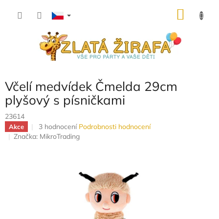
Přejít
NÁKU
na
obsah
KOŠÍK
Včelí medvídek Čmelda 29cm
plyšový s písničkami
23614
Průměrné
3 hodnocení
Podrobnosti hodnocení
Akce
hodnocení
Značka:
MikroTrading
produktu
je
5,0
z
5
hvězdiček.