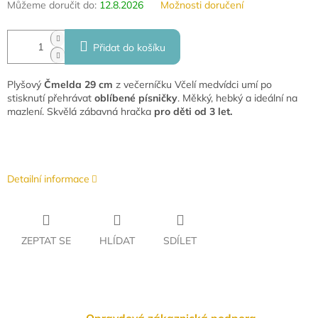
Můžeme doručit do:
12.8.2026
Možnosti doručení
Přidat do košíku
Plyšový
Čmelda 29 cm
z večerníčku Včelí medvídci umí po
stisknutí přehrávat
oblíbené písničky
. Měkký, hebký a ideální na
mazlení. Skvělá zábavná hračka
pro děti od 3 let.
Detailní informace
ZEPTAT SE
HLÍDAT
SDÍLET