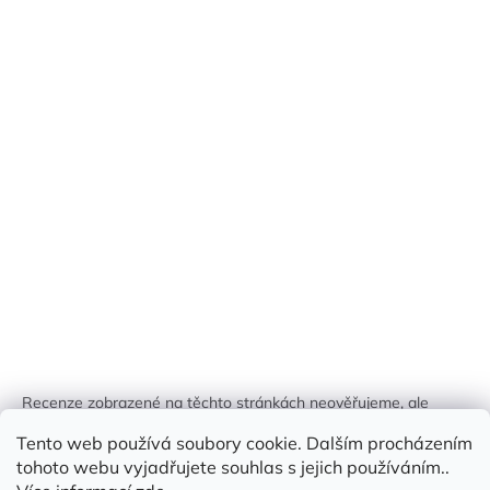
Recenze zobrazené na těchto stránkách neověřujeme, ale
kontrolujeme a odstraňujeme podvodný obsah, pokud je
Tento web používá soubory cookie. Dalším procházením
identifikován.
tohoto webu vyjadřujete souhlas s jejich používáním..