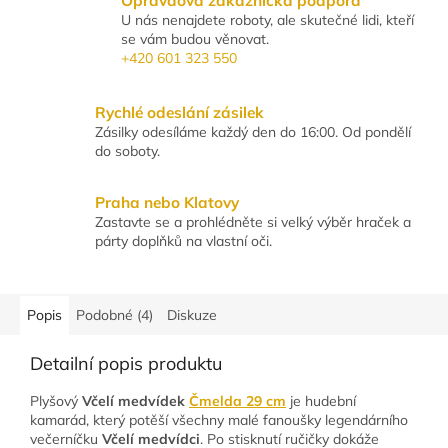
Opravdová zákaznická podpora
U nás nenajdete roboty, ale skutečné lidi, kteří
se vám budou věnovat.
+420 601 323 550
Rychlé odeslání zásilek
Zásilky odesíláme každý den do 16:00. Od pondělí
do soboty.
Praha nebo Klatovy
Zastavte se a prohlédněte si velký výběr hraček a
párty doplňků na vlastní oči.
Popis
Podobné (4)
Diskuze
Detailní popis produktu
Plyšový
Včelí medvídek
Čmelda 29 cm
je hudební
kamarád, který potěší všechny malé fanoušky legendárního
večerníčku
Včelí medvídci
. Po stisknutí ručičky dokáže