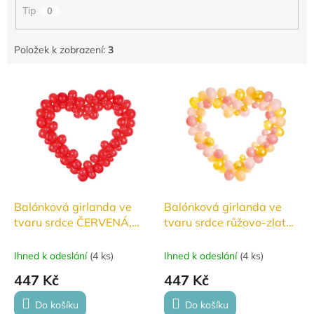
Tip
0
Položek k zobrazení:
3
V
ý
p
i
s
p
r
o
d
Balónková girlanda ve
Balónková girlanda ve
u
tvaru srdce ČERVENÁ,
tvaru srdce růžovo-zlatá,
k
160 cm
160 cm
t
Ihned k odeslání
(
4 ks
)
Ihned k odeslání
(
4 ks
)
ů
447 Kč
447 Kč
Do košíku
Do košíku