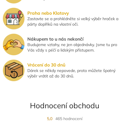
i
s
u
Praha nebo Klatovy
Zastavte se a prohlédněte si velký výběr hraček a
párty doplňků na vlastní oči.
Nákupem to u nás nekončí
Budujeme vztahy, ne jen objednávky. Jsme tu pro
Vás vždy s péčí a lidským přístupem.
Vrácení do 30 dnů
Dárek se někdy nepovede, proto můžete špatný
výběr vrátit až do 30 dnů.
Hodnocení obchodu
5,0
465 hodnocení