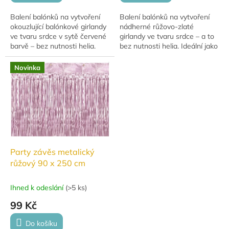
Balení balónků na vytvoření
Balení balónků na vytvoření
okouzlující balónkové girlandy
nádherné růžovo-zlaté
ve tvaru srdce v sytě červené
girlandy ve tvaru srdce – a to
barvě – bez nutnosti helia.
bez nutnosti helia. Ideální jako
Ideální dekorace na
dekorace na svatbu, baby
Valentýna, svatbu nebo
shower, narozeniny nebo
Novinka
romantické...
romantické...
Party závěs metalický
růžový 90 x 250 cm
Ihned k odeslání
(
>5 ks
)
99 Kč
Do košíku