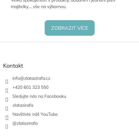
Velká spokojenost s produkty, dodáním i jednání paní
majitelky.... vše na výbornou.
ZOBRAZIT VÍCE
Z
á
p
a
Kontakt
t
í
info
@
zlatazirafa.cz
+420 601 323 550
Sledujte nás na Facebooku
zlatazirafa
Navštivte náš YouTube
@zlatazirafa