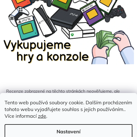
Recenze zobrazené na těchto stránkách neověřujeme, ale
kontrolujeme a odstraňujeme podvodný obsah, pokud je
Tento web používá soubory cookie. Dalším procházením
identifikován.
tohoto webu vyjadřujete souhlas s jejich používáním..
Více informací
zde
.
Nastavení
Vytvořil Shoptet