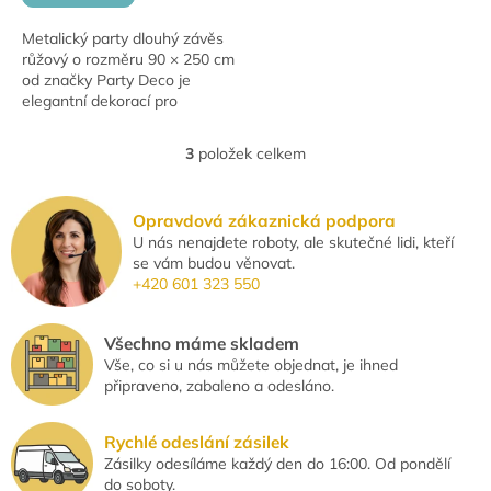
Metalický party dlouhý závěs
růžový o rozměru 90 × 250 cm
od značky Party Deco je
elegantní dekorací pro
narozeninové oslavy, svatby,
baby shower i další
3
položek celkem
O
slavnostní...
v
l
Opravdová zákaznická podpora
á
U nás nenajdete roboty, ale skutečné lidi, kteří
d
se vám budou věnovat.
a
+420 601 323 550
c
í
p
Všechno máme skladem
r
Vše, co si u nás můžete objednat, je ihned
v
připraveno, zabaleno a odesláno.
k
y
v
Rychlé odeslání zásilek
ý
Zásilky odesíláme každý den do 16:00. Od pondělí
p
do soboty.