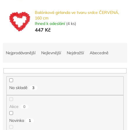
Balónková girlanda ve tvaru srdce ČERVENÁ,
160 cm
Ihned k odeslání
(
4 ks
)
447 Kč
Ř
a
Nejprodávanější
Nejlevnější
Nejdražší
Abecedně
z
e
n
í
p
Na skladě
3
r
o
d
Akce
0
u
k
Novinka
1
t
ů