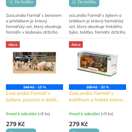
Do košíku
Do košíku
ZooLandia Farmář s beranem
ooLandia Farmář s býkem a
a jehňátkem je krásný
telátkem je krásný farmářský
farmářský set, který obsahuje
set, který obsahuje hnědého
farmáře v klobouku držícího
býka, telátko, farmáře držícího
vidle, berana, jehňátko, box a
kolečko, žok slámy a ohradník.
ohradník. Figurka farmáře má
Díky detailnímu zpracování je...
Akce
Akce
výšku 9 cm...
345 Kč
–19 %
399 Kč
–30 %
ZooLandia Farmář s
ZooLandia Farmář s
býkem, prasnicí a dalšími
koštětem a hnědá kráva s
zvířátky
telátkem
Ihned k odeslání
(
>5 ks
)
Ihned k odeslání
(
>5 ks
)
279 Kč
279 Kč