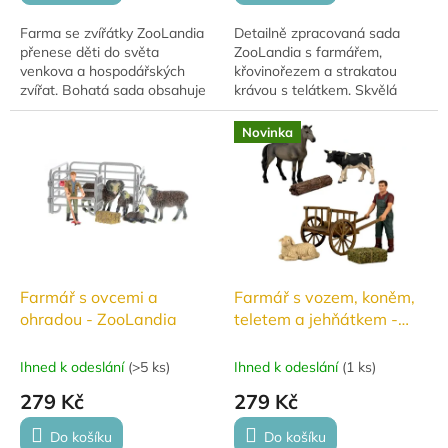
Farma se zvířátky ZooLandia
Detailně zpracovaná sada
přenese děti do světa
ZooLandia s farmářem,
venkova a hospodářských
křovinořezem a strakatou
zvířat. Bohatá sada obsahuje
krávou s telátkem. Skvělá
farmáře, prasátko, kačera,
hračka pro malé milovníky
ohradu a řadu farmářských
zvířat a života na farmě.
Novinka
doplňků, díky kterým...
Farmář s ovcemi a
Farmář s vozem, koněm,
ohradou - ZooLandia
teletem a jehňátkem -
ZooLandia
Ihned k odeslání
(
>5 ks
)
Ihned k odeslání
(
1 ks
)
279 Kč
279 Kč
Do košíku
Do košíku