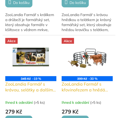
Do košíku
Do košíku
ZooLandia Farmář s králíkem
ZooLandia Farmář s krávou
a drůbeží je farmářský set,
hnědkou a telátkem je krásný
který obsahuje farmáře v
farmářský set, který obsahuje
kšiltovce s vědrem mrkve,
hnědou kravičku s telátkem,
šedého králíka, slepici, hus,
farmáře držícího kolečko, žok
kačera, pytel sena a ohradník.
slámy a ohradník. Figurka
Akce
Akce
Výška...
farmáře...
345 Kč
–19 %
399 Kč
–30 %
ZooLandia Farmář s
ZooLandia Farmář s
krávou, selátky a dalšími
křovinořezem a hnědá
zvířátky
kráva s telátkem
Ihned k odeslání
(
>5 ks
)
Ihned k odeslání
(
>5 ks
)
279 Kč
279 Kč