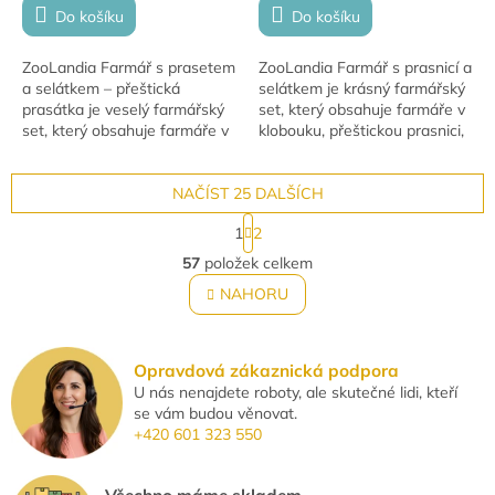
Do košíku
Do košíku
ZooLandia Farmář s prasetem
ZooLandia Farmář s prasnicí a
a selátkem – přeštická
selátkem je krásný farmářský
prasátka je veselý farmářský
set, který obsahuje farmáře v
set, který obsahuje farmáře v
klobouku, přeštickou prasnici,
kšiltovce krmícího mrkví,
selátko, box a ohradník. Díky
prase, selátko, žok sena a
detailnímu zpracování je...
ohradník....
NAČÍST 25 DALŠÍCH
S
1
2
t
O
r
57
položek celkem
v
á
l
NAHORU
n
á
k
o
d
v
a
á
Opravdová zákaznická podpora
c
n
U nás nenajdete roboty, ale skutečné lidi, kteří
í
í
se vám budou věnovat.
p
+420 601 323 550
r
v
k