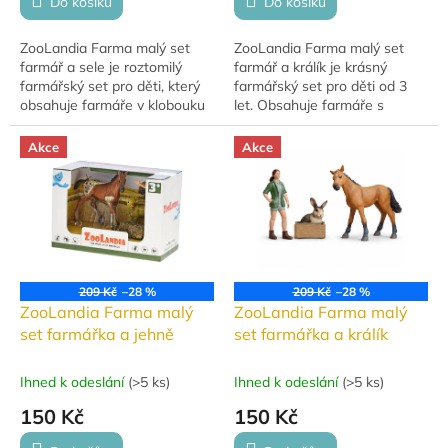
Do košíku
Do košíku
ZooLandia Farma malý set
ZooLandia Farma malý set
farmář a sele je roztomilý
farmář a králík je krásný
farmářský set pro děti, který
farmářský set pro děti od 3
obsahuje farmáře v klobouku
let. Obsahuje farmáře s
s vidlemi, selátko, hříbátko a
vidlemi, kupku sena, hnědého
pytel se senem, vše uložené
králíka a hříbě, vše uložené v
Akce
Akce
v...
praktické...
209 Kč
–28 %
209 Kč
–28 %
ZooLandia Farma malý
ZooLandia Farma malý
set farmářka a jehně
set farmářka a králík
Ihned k odeslání
(
>5 ks
)
Ihned k odeslání
(
>5 ks
)
150 Kč
150 Kč