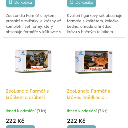
Do košíku
Do košíku
ZooLandia Farmář s býkem,
Kvalitní figurkový set obsahuje
prasnicí a zvířátky je krásný už
farmáře s koštětem, kolečko,
kompletní set farmy, který
bednu, ohradu a hnědou
obsahuje farmáře v kšiltovce s
krávu s hnědým telátkem.
kbelíkem zeleniny, prasnici,
Precizně zpracované figurky a
supa, šedého králíka,...
zvířátka figurek s reálným
zobrazením...
ZooLandia Farmář s
ZooLandia Farmář s
králíkem a drůbeží
krávou hnědkou a
telátkem
Ihned k odeslání
(
3 ks
)
Ihned k odeslání
(
3 ks
)
222 Kč
222 Kč