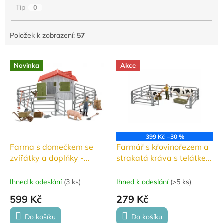
Tip
0
Položek k zobrazení:
57
V
Novinka
Akce
ý
p
i
s
p
r
o
399 Kč
–30 %
d
Farma s domečkem se
Farmář s křovinořezem a
u
zvířátky a doplňky -
strakatá kráva s telátkem
k
ZooLandia
- ZooLandia
t
Ihned k odeslání
(
3 ks
)
Ihned k odeslání
(
>5 ks
)
ů
599 Kč
279 Kč
Do košíku
Do košíku