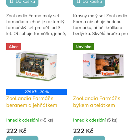
Do košíku
Do košíku
ZooLandia Farma malý set
Krásný malý set ZooLandia
farmářka a jehně je roztomilý
Farma obsahuje hodnou
farmářský set pro děti od 3
farmářku, hříbě, králíka a
let. Obsahuje farmářku, jehně,
bedýnku. Skvělá hračka pro
hříbátko a stoh sena, vše
hraní, sbírání a rozvoj fantazie.
uložené v praktické krabičce.
Akce
Novinka
279 Kč
–20 %
ZooLandia Farmář s
ZooLandia Farmář s
beranem a jehňátkem
býkem a telátkem
Ihned k odeslání
(
>5 ks
)
Ihned k odeslání
(
5 ks
)
222 Kč
222 Kč