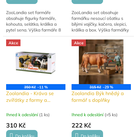
ZooLandia set farmáře
ZooLandia set obsahuje
obsahuje figurky farmáře,
farmářku nesoucí ošatku s
kohouta, selátka, králíka a
bílými vajíčky, kačera, slepici,
pytel sena. Výška farmáře 8
králíka a box. Výška farmářky
cm. Ideální pro hraní a sbírání.
cca 8 cm. Skvělé pro hraní i
sbírání.
Akce
Akce
350 Kč
–11 %
315 Kč
–29 %
Zoolandia - Kráva se
Zoolandia Býk hnědý a
zvířátky z farmy a
farmář s doplňky
doplňky
Ihned k odeslání
(
1 ks
)
Ihned k odeslání
(
>5 ks
)
310 Kč
222 Kč
Do košíku
Do košíku