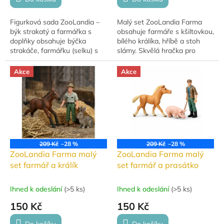
Figurková sada ZooLandia –
Malý set ZooLandia Farma
býk strakatý a farmářka s
obsahuje farmáře s kšiltovkou,
doplňky obsahuje býčka
bílého králíka, hříbě a stoh
strakáče, farmářku (selku) s
slámy. Skvělá hračka pro
ošatkou bílých vajíček, žok
hraní, sbírání a rozvoj fantazie.
slámy a ohradník. Rozměr
Akce
Akce
býka je 13 × 7 cm....
209 Kč
–28 %
209 Kč
–28 %
ZooLandia Farma malý
ZooLandia Farma malý
set farmář a králík
set farmář a prasátko
Ihned k odeslání
(
>5 ks
)
Ihned k odeslání
(
>5 ks
)
150 Kč
150 Kč