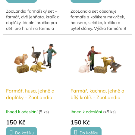
ZooLandia farmářský set –
ZooLandia set obsahuje
farmář, dvě jehňata, králík a
farmáře s košíkem mrkviček,
doplňky. Ideální hračka pro
housera, selátko, králíka a
děti pro hraní na farmu a
pytel slámy. Výška farmáře 8
rozvoj fantazie.
cm. Skvělé pro hraní i sbírání.
Farmář, husa, jehně a
Farmář, kachna, jehně a
doplňky - ZooLandia
bílý králík - ZooLandia
Ihned k odeslání
(
5 ks
)
Ihned k odeslání
(
>5 ks
)
150 Kč
150 Kč
Do košíku
Do košíku