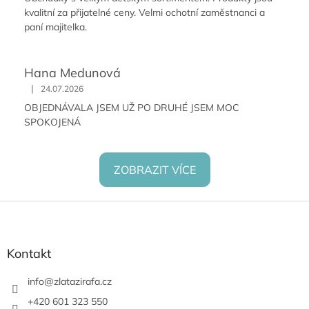
kvalitní za přijatelné ceny. Velmi ochotní zaměstnanci a
paní majitelka.
Hana Medunová
|
24.07.2026
OBJEDNÁVALA JSEM UŽ PO DRUHÉ JSEM MOC
SPOKOJENÁ
ZOBRAZIT VÍCE
Z
á
p
a
Kontakt
t
í
info
@
zlatazirafa.cz
+420 601 323 550