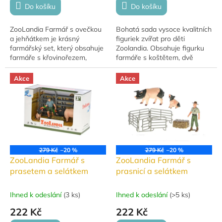
Do košíku
Do košíku
ZooLandia Farmář s ovečkou
Bohatá sada vysoce kvalitních
a jehňátkem je krásný
figuriek zvířat pro děti
farmářský set, který obsahuje
Zoolandia. Obsahuje figurku
farmáře s křovinořezem,
farmáře s koštětem, dvě
ovečku, jehňátko, žok se
dospělá prasata domácí, dvě
slámou a ohradník. Díky
selata, šedou ohradu a balík
Akce
Akce
detailnímu zpracování je...
slámy....
279 Kč
–20 %
279 Kč
–20 %
ZooLandia Farmář s
ZooLandia Farmář s
prasetem a selátkem
prasnicí a selátkem
Ihned k odeslání
(
3 ks
)
Ihned k odeslání
(
>5 ks
)
222 Kč
222 Kč