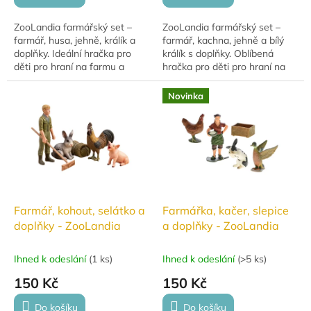
ZooLandia farmářský set –
ZooLandia farmářský set –
farmář, husa, jehně, králík a
farmář, kachna, jehně a bílý
doplňky. Ideální hračka pro
králík s doplňky. Oblíbená
děti pro hraní na farmu a
hračka pro děti pro hraní na
rozvoj fantazie.
farmu a rozvoj fantazie.
Novinka
Farmář, kohout, selátko a
Farmářka, kačer, slepice
doplňky - ZooLandia
a doplňky - ZooLandia
Ihned k odeslání
(
1 ks
)
Ihned k odeslání
(
>5 ks
)
150 Kč
150 Kč
Do košíku
Do košíku