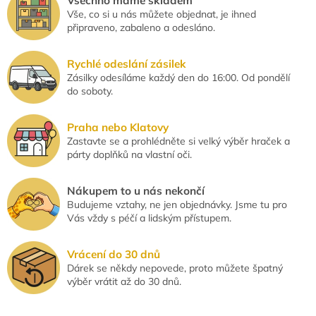
Všechno máme skladem
y
Vše, co si u nás můžete objednat, je ihned
v
připraveno, zabaleno a odesláno.
ý
p
i
Rychlé odeslání zásilek
s
Zásilky odesíláme každý den do 16:00. Od pondělí
u
do soboty.
Praha nebo Klatovy
Zastavte se a prohlédněte si velký výběr hraček a
párty doplňků na vlastní oči.
Nákupem to u nás nekončí
Budujeme vztahy, ne jen objednávky. Jsme tu pro
Vás vždy s péčí a lidským přístupem.
Vrácení do 30 dnů
Dárek se někdy nepovede, proto můžete špatný
výběr vrátit až do 30 dnů.