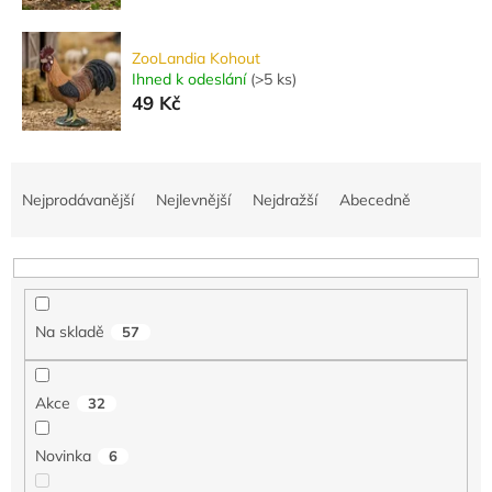
ZooLandia Kohout
Ihned k odeslání
(
>5 ks
)
49 Kč
Ř
a
Nejprodávanější
Nejlevnější
Nejdražší
Abecedně
z
e
n
í
p
Na skladě
57
r
o
d
Akce
32
u
k
Novinka
6
t
ů