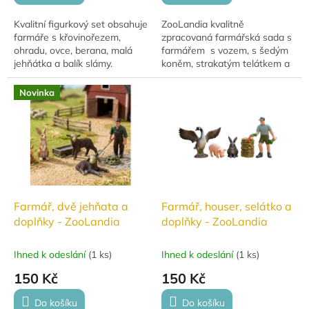
Kvalitní figurkový set obsahuje
ZooLandia kvalitně
farmáře s křovinořezem,
zpracovaná farmářská sada s
ohradu, ovce, berana, malá
farmářem s vozem, s šedým
jehňátka a balík slámy.
koněm, strakatým telátkem a
Precizně zpracované figurky a
jehňátkem přináší dětem
zvířátka z odolného materiálu
realistickou hru ze života na
Novinka
jsou...
statku. Součástí...
Farmář, dvě jehňata a
Farmář, houser, selátko a
doplňky - ZooLandia
doplňky - ZooLandia
Ihned k odeslání
(
1 ks
)
Ihned k odeslání
(
1 ks
)
150 Kč
150 Kč
Do košíku
Do košíku