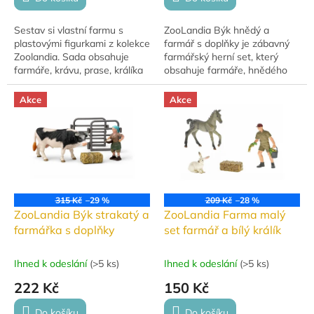
Sestav si vlastní farmu s
ZooLandia Býk hnědý a
plastovými figurkami z kolekce
farmář s doplňky je zábavný
Zoolandia. Sada obsahuje
farmářský herní set, který
farmáře, krávu, prase, králíka
obsahuje farmáře, hnědého
a orla. Nechybí ani zábavné
býka, mrkev jako krmivo a
doplňky pro ještě lepší zážitek
ohradník. Set je vhodný pro
Akce
Akce
ze...
děti od 3 let a je...
315 Kč
–29 %
209 Kč
–28 %
ZooLandia Býk strakatý a
ZooLandia Farma malý
farmářka s doplňky
set farmář a bílý králík
Ihned k odeslání
(
>5 ks
)
Ihned k odeslání
(
>5 ks
)
222 Kč
150 Kč
Do košíku
Do košíku