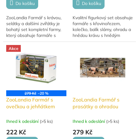
Do košíku
Do košíku
ZooLandia Farmář s krávou,
Kvalitní figurkový set obsahuje
selátky a dalšími zvířátky je
farmáře s křovinořezem,
bohatý set kompletní farmy,
kolečko, balík slámy, ohradu a
který obsahuje farmáře s
hnědou krávu s hnědým
vidlemi a kupkou sena, krávu
telátkem. Precizně
stračenu, zajíčka, orla
zpracované figurky a zvířátka
Akce
bělohlavého a...
figurek s reálným...
279 Kč
–20 %
ZooLandia Farmář s
ZooLandia Farmář s
ovečkou a jehňátkem
prasátky a ohradou
Ihned k odeslání
(
>5 ks
)
Ihned k odeslání
(
>5 ks
)
222 Kč
279 Kč