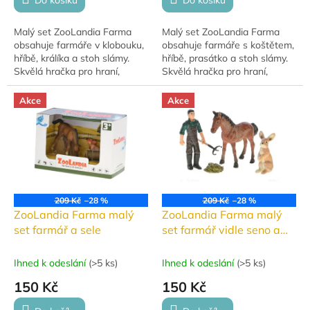
Do košíku
Do košíku
Malý set ZooLandia Farma
Malý set ZooLandia Farma
obsahuje farmáře v klobouku,
obsahuje farmáře s koštětem,
hříbě, králíka a stoh slámy.
hříbě, prasátko a stoh slámy.
Skvělá hračka pro hraní,
Skvělá hračka pro hraní,
sbírání a rozvoj fantazie.
sbírání a rozvoj fantazie. V
naší nabídce najdete také
Akce
Akce
další...
209 Kč
–28 %
209 Kč
–28 %
ZooLandia Farma malý
ZooLandia Farma malý
set farmář a sele
set farmář vidle seno a
králík
Ihned k odeslání
(
>5 ks
)
Ihned k odeslání
(
>5 ks
)
150 Kč
150 Kč