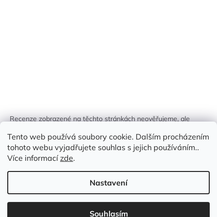
Recenze zobrazené na těchto stránkách neověřujeme, ale
kontrolujeme a odstraňujeme podvodný obsah, pokud je
Tento web používá soubory cookie. Dalším procházením
identifikován.
tohoto webu vyjadřujete souhlas s jejich používáním..
Více informací
zde
.
Nastavení
Vytvořil Shoptet
Souhlasím
Copyright 2026
Zlatá Žirafa
. Všechna práva vyhrazena.