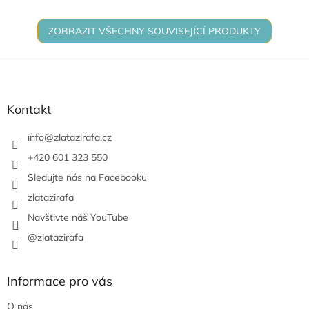
ZOBRAZIT VŠECHNY SOUVISEJÍCÍ PRODUKTY
Z
á
p
a
Kontakt
t
í
info
@
zlatazirafa.cz
+420 601 323 550
Sledujte nás na Facebooku
zlatazirafa
Navštivte náš YouTube
@zlatazirafa
Informace pro vás
O nás