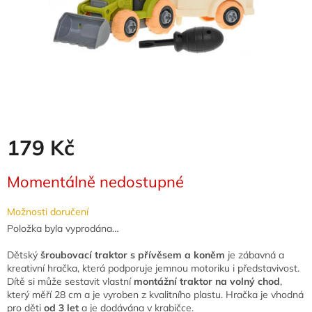
179 Kč
Měrná
Momentálně nedostupné
cena:
Možnosti doručení
Položka byla vyprodána…
Dětský
šroubovací traktor s přívěsem a koněm
je zábavná a
kreativní hračka, která podporuje jemnou motoriku i představivost.
Dítě si může sestavit vlastní
montážní traktor na volný chod
,
který měří 28 cm a je vyroben z kvalitního plastu. Hračka je vhodná
pro děti
od 3 let
a je dodávána v krabičce.