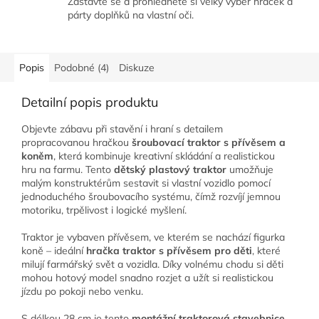
Zastavte se a prohlédněte si velký výběr hraček a
párty doplňků na vlastní oči.
Popis
Podobné (4)
Diskuze
Detailní popis produktu
Objevte zábavu při stavění i hraní s detailem
propracovanou hračkou
šroubovací traktor s přívěsem a
koněm
, která kombinuje kreativní skládání a realistickou
hru na farmu. Tento
dětský plastový traktor
umožňuje
malým konstruktérům sestavit si vlastní vozidlo pomocí
jednoduchého šroubovacího systému, čímž rozvíjí jemnou
motoriku, trpělivost i logické myšlení.
Traktor je vybaven přívěsem, ve kterém se nachází figurka
koně – ideální
hračka traktor s přívěsem pro děti
, které
milují farmářský svět a vozidla. Díky volnému chodu si děti
mohou hotový model snadno rozjet a užít si realistickou
jízdu po pokoji nebo venku.
S délkou 28 cm je tento
montážní traktorová stavebnice