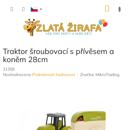
Přejít
NÁKU
na
obsah
KOŠÍK
Traktor šroubovací s přívěsem a
koněm 28cm
31358
Průměrné
Neohodnoceno
Podrobnosti hodnocení
Značka:
MikroTrading
hodnocení
produktu
je
0,0
z
5
hvězdiček.