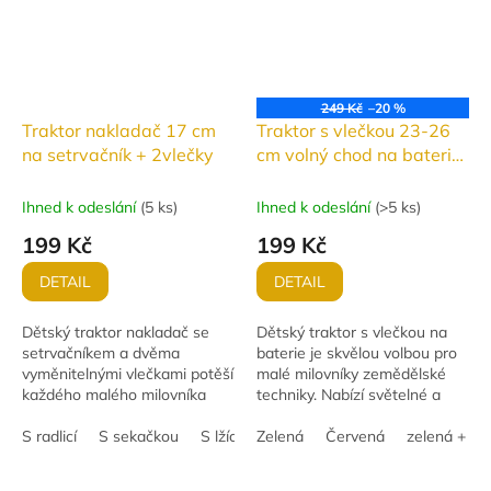
249 Kč
–20 %
Traktor nakladač 17 cm
Traktor s vlečkou 23-26
na setrvačník + 2vlečky
cm volný chod na baterie
se světlem a zvukem
Ihned k odeslání
(
5 ks
)
Ihned k odeslání
(
>5 ks
)
199 Kč
199 Kč
DETAIL
DETAIL
Dětský traktor nakladač se
Dětský traktor s vlečkou na
setrvačníkem a dvěma
baterie je skvělou volbou pro
vyměnitelnými vlečkami potěší
malé milovníky zemědělské
každého malého milovníka
techniky. Nabízí světelné a
zemědělské techniky. Traktor
zvukové efekty, které dodávají
o délce 38 cm je vybaven
S radlicí
S sekačkou
S lžící
hře na realističnosti a
Zelená
Červená
zelená + če
přední nakládací...
zábavě....