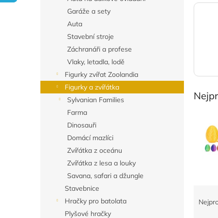
n
Garáže a sety
e
Auta
l
Stavební stroje
Záchranáři a profese
Vlaky, letadla, lodě
Figurky zvířat Zoolandia
Figurky a zvířátka
Nejp
Sylvanian Families
Farma
Dinosauři
Domácí mazlíci
Zvířátka z oceánu
Zvířátka z lesa a louky
Savana, safari a džungle
Stavebnice
Ř
a
Hračky pro batolata
Nejpr
z
Plyšové hračky