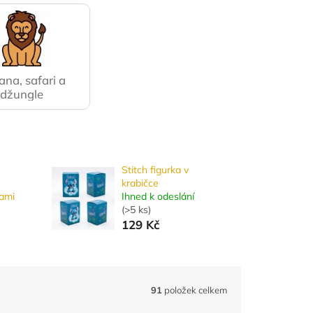
na, safari a
džungle
Stitch figurka v
krabičce
kami
Ihned k odeslání
(
>5 ks
)
129 Kč
91
položek celkem