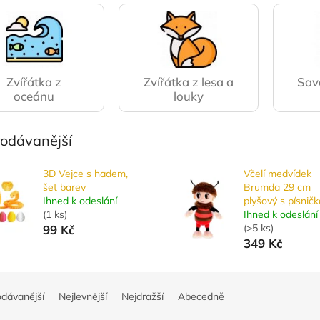
Zvířátka z
Zvířátka z lesa a
Sava
oceánu
louky
rodávanější
3D Vejce s hadem,
Včelí medvídek
šet barev
Brumda 29 cm
Ihned k odeslání
plyšový s písnič
(
1 ks
)
Ihned k odeslání
(
>5 ks
)
99 Kč
349 Kč
odávanější
Nejlevnější
Nejdražší
Abecedně