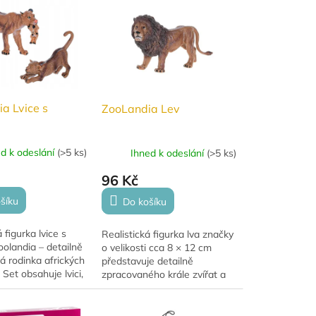
a Lvice s
ZooLandia Lev
ed k odeslání
(
>5 ks
)
Ihned k odeslání
(
>5 ks
)
96 Kč
šíku
Do košíku
 figurka lvice s
Realistická figurka lva značky
olandia – detailně
o velikosti cca 8 × 12 cm
 rodinka afrických
představuje detailně
 Set obsahuje lvici,
zpracovaného krále zvířat a
 v tlamě mládě, a
typického predátora africké
ícího protahujícího
savany. Značka ZooLandia se
vyznačuje...