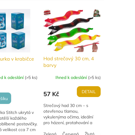
Had strečový 30 cm, 4
gurka v krabičce
barvy
Ihned k odeslání
(
>5 ks
)
ed k odeslání
(
>5 ks
)
DETAIL
57 Kč
šíku
Strečový had 30 cm – s
otevřenou tlamou,
rka Stitch ukrytá v
vykulenýma očima, ideální
potěší každého
pro házení, protahování a
blíbené postavičky.
zábavné hry. Dostupný ve 4
 velikost cca 7 cm
barvách, značka Jungle
Zelená
Červená
Žlutá
Černá