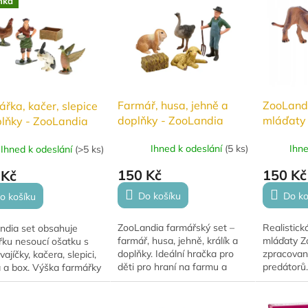
nka
pro...
Farmář, husa, jehně a
ZooLandi
řka, kačer, slepice
doplňky - ZooLandia
mláďaty
lňky - ZooLandia
Ihned k odeslání
(
5 ks
)
Ihn
Ihned k odeslání
(
>5 ks
)
150 Kč
150 Kč
 Kč
Do košíku
Do ko
o košíku
ZooLandia farmářský set –
Realistická
ndia set obsahuje
farmář, husa, jehně, králík a
mláďaty Zo
řku nesoucí ošatku s
doplňky. Ideální hračka pro
zpracovaná
vajíčky, kačera, slepici,
děti pro hraní na farmu a
predátorů.
a a box. Výška farmářky
rozvoj fantazie.
která drží
cm. Skvělé pro hraní i
volně stoj
.
se...