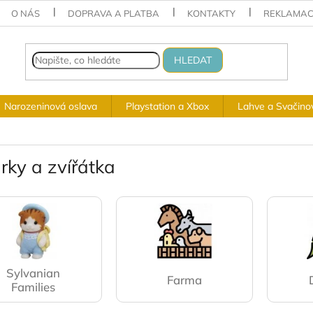
O NÁS
DOPRAVA A PLATBA
KONTAKTY
REKLAMAC
HLEDAT
Narozeninová oslava
Playstation a Xbox
Lahve a Svačino
rky a zvířátka
Sylvanian
Farma
Families