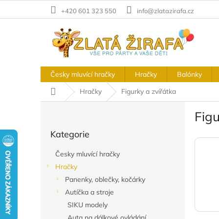
Přejít
+420 601 323 550
info@zlatazirafa.cz
na
obsah
Česky mluvící hračky
Hračky
Balónky
Domů
Hračky
Figurky a zvířátka
P
Figu
o
Přeskočit
s
Kategorie
kategorie
t
r
Česky mluvící hračky
a
Hračky
n
Panenky, oblečky, kočárky
n
í
Autíčka a stroje
p
SIKU modely
a
Auta na dálkové ovládání