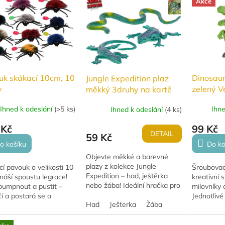
Akce
ho materiálu...
ideální na h
uk skákací 10cm, 10
Dinosaur
Jungle Expedition plaz
v
zelený V
měkký 3druhy na kartě
dílků
Ihned k odeslání
(
>5 ks
)
Ihn
Ihned k odeslání
(
4 ks
)
 Kč
99 Kč
DETAIL
59 Kč
o košíku
Do ko
Objevte měkké a barevné
plazy z kolekce Jungle
í pavouk o velikosti 10
Šroubovac
Expedition – had, ještěrka
náší spoustu legrace!
kreativní 
nebo žába! Ideální hračka pro
pumpnout a pustit –
milovníky 
malé dobrodruhy od 3 let.
í a postará se o
Jednotlivé
Had
Ješterka
Žába
 i překvapení.
sestavení 
pný v 10 barevných
dinosaura
ách. ...
kvalitního