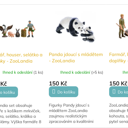
Destination Deep!...
Panda jdoucí s mládětem
Farmář, 
ř, houser, selátko a
- ZooLandia
doplňky 
ňky - ZooLandia
Ihned k odeslání
(
>5 ks
)
Ih
Ihned k odeslání
(
1 ks
)
150 Kč
150 Kč
 Kč
Do košíku
Do ko
o košíku
Figurky Pandy jdoucí s
ZooLandia
ndia set obsahuje
mládětem ZooLandia
obsahuje f
ře s košíkem mrkviček,
zaujmou realistickým
kohouta, s
a, selátko, králíka a
zpracováním a kvalitními
pytel sena
slámy. Výška farmáře 8
detaily. Ideální pro hraní,
cm. Ideáln
vělé pro hraní i sbírání.