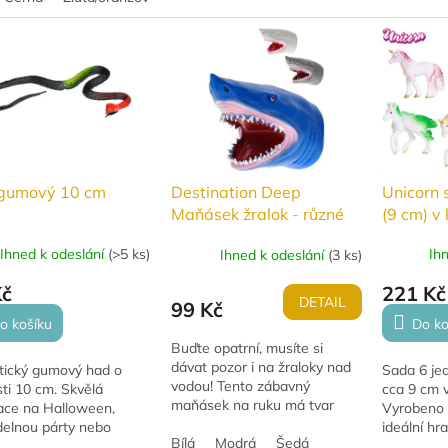
ideální pro mazlení. Hračka je
a překvap
ogií! :-)
vhodná pro děti od 3 let.
rozbalení.
gumový 10 cm
Unicorn 
Destination Deep
(9 cm) v
Maňásek žralok - různé
barvy
Ihned k odeslání
(
>5 ks
)
Ih
Ihned k odeslání
(
3 ks
)
Kč
221 Kč
DETAIL
99 Kč
o košíku
Do ko
Buďte opatrní, musíte si
dávat pozor i na žraloky nad
stický gumový had o
Sada 6 je
vodou! Tento zábavný
sti 10 cm. Skvělá
cca 9 cm v
maňásek na ruku má tvar
ace na Halloween,
Vyrobeno z
žraloka. Objevte svět fantazie
delnou párty nebo
ideální hra
s maňáskem žraloka
Bílá
Modrá
Šedá
ickou výzdobu.