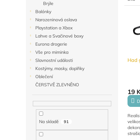
Brýle
technol
Balónky
Narozeninová oslava
Playstation a Xbox
Lahve a Svačinové boxy
Eurona drogerie
Vše pro miminka
Had 
Slavnostní události
Kostýmy, masky, doplňky
Oblečení
ČERSTVĚ ZLEVNĚNO
19 
D
Reali
veliko
Na skladě
91
dekor
straši
temat