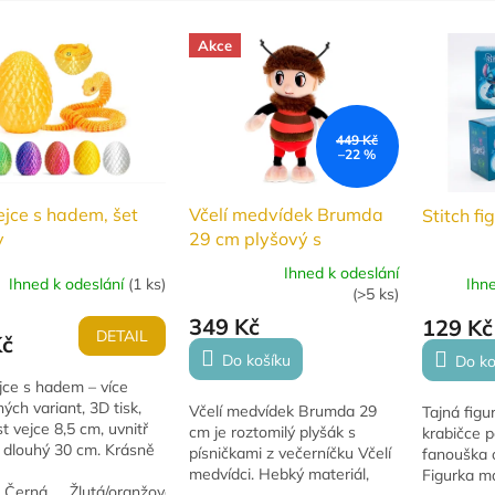
Akce
449 Kč
–22 %
jce s hadem, šet
Včelí medvídek Brumda
Stitch fi
v
29 cm plyšový s
písničkami
Ihned k odeslání
Ihned k odeslání
(
1 ks
)
Ihn
Průměrné
(
>5 ks
)
hodnocení
349 Kč
129 Kč
produktu
DETAIL
Kč
je
Do košíku
Do ko
5,0
jce s hadem – více
z
ých variant, 3D tisk,
Včelí medvídek Brumda 29
Tajná figu
5
st vejce 8,5 cm, uvnitř
cm je roztomilý plyšák s
krabičce 
hvězdiček.
 dlouhý 30 cm. Krásně
písničkami z večerníčku Včelí
fanouška o
vané, perfektní dárek
medvídci. Hebký materiál,
Figurka má
lovníky nových
Černá
Žlutá/oranžová