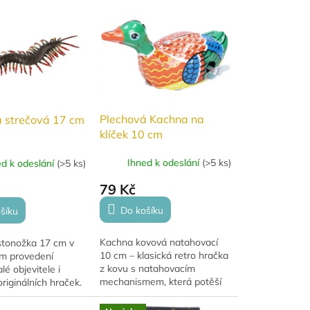
Plechová Kachna na
 strečová 17 cm
klíček 10 cm
Ihned k odeslání
(
>5 ks
)
ed k odeslání
(
>5 ks
)
79 Kč
Do košíku
šíku
Kachna kovová natahovací
stonožka 17 cm v
10 cm – klasická retro hračka
ém provedení
z kovu s natahovacím
é objevitele i
mechanismem, která potěší
originálních hraček.
malé i velké milovníky
nému materiálu TPR
tradičních hraček.
 natahovací a