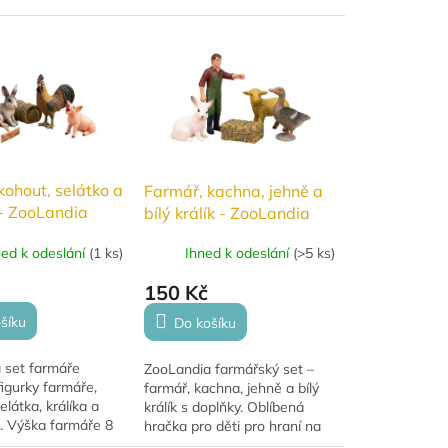
Balení obsahuje 6 postaviček
o výšce 6–7 cm. Vhodné pro
děti...
kohout, selátko a
Farmář, kachna, jehně a
- ZooLandia
bílý králík - ZooLandia
ned k odeslání
(
1 ks
)
Ihned k odeslání
(
>5 ks
)
150 Kč
šíku
Do košíku
 set farmáře
ZooLandia farmářský set –
igurky farmáře,
farmář, kachna, jehně a bílý
elátka, králíka a
králík s doplňky. Oblíbená
. Výška farmáře 8
hračka pro děti pro hraní na
í pro hraní a
farmu a rozvoj fantazie.