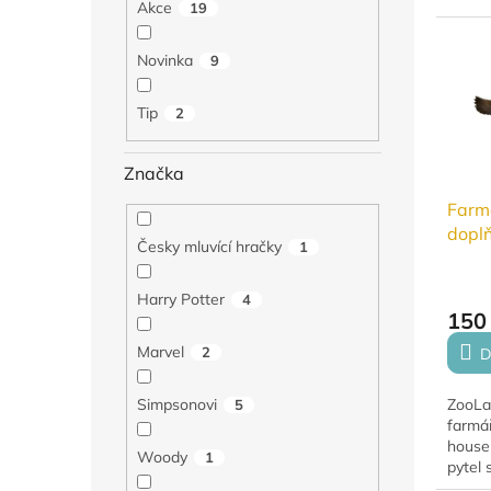
Akce
19
Novinka
9
Tip
2
Značka
Farmá
dopl
Česky mluvící hračky
1
Harry Potter
4
150
Marvel
2
D
ZooLa
Simpsonovi
5
farmá
houser
Woody
1
pytel 
cm. Sk