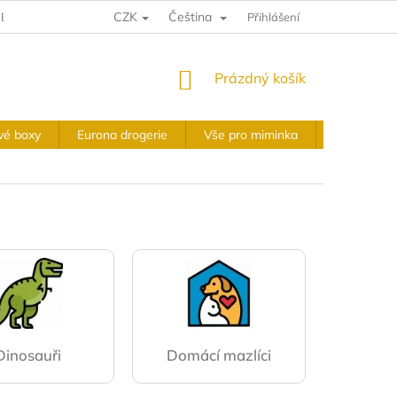
CZK
Čeština
E A VRÁCENÍ
VÝKUPNÍ PODMÍNKY
Přihlášení
OBCHODNÍ PODMÍNKY
NÁKUPNÍ
Prázdný košík
KOŠÍK
vé boxy
Eurona drogerie
Vše pro miminka
Slavnostní 
Dinosauři
Domácí mazlíci