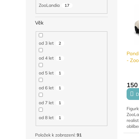
ZooLandia
17
Věk
od 3 let
2
Pand
od 4 let
1
- Zo
od 5 let
1
150
od 6 let
1
D
od 7 let
1
Figur
ZooLan
od 8 let
1
realis
oblíbe
detail
Položek k zobrazení:
91
děti i