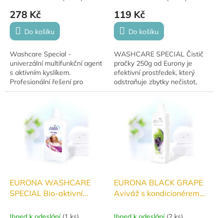
ů
278 Kč
119 Kč
Do košíku
Do košíku
Washcare Special -
WASHCARE SPECIAL Čistič
univerzální multifunkční agent
pračky 250g od Eurony je
s aktivním kyslíkem.
efektivní prostředek, který
Profesionální řešení pro
odstraňuje zbytky nečistot,
odstraňování skvrn, plísní a
zápach a vodní kámen z vaší
čištění odpadů. Vynikající
pračky. Zajišťuje optimální
účinnost i na ty...
funkčnost...
EURONA WASHCARE
EURONA BLACK GRAPE
SPECIAL Bio-aktivní
Aviváž s kondicionérem
odstraňovač skvrn
1000 ml
1000ml
Ihned k odeslání
(
1 ks
)
Ihned k odeslání
(
2 ks
)