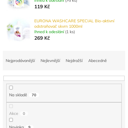
Ihned k odeslání
(
>5 ks
)
119 Kč
EURONA WASHCARE SPECIAL Bio-aktivní
odstraňovač skvrn 1000ml
Ihned k odeslání
(
1 ks
)
269 Kč
Ř
a
Nejprodávanější
Nejlevnější
Nejdražší
Abecedně
z
e
n
í
p
Na skladě
70
r
o
d
Akce
0
u
k
Novinka
9