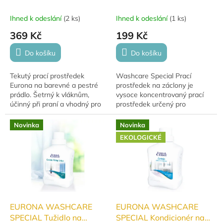
pestré prádlo 1000 ml
na záclony 400 g
Ihned k odeslání
(
2 ks
)
Ihned k odeslání
(
1 ks
)
369 Kč
199 Kč
Do košíku
Do košíku
Tekutý prací prostředek
Washcare Special Prací
Eurona na barevné a pestré
prostředek na záclony je
prádlo. Šetrný k vláknům,
vysoce koncentrovaný prací
účinný při praní a vhodný pro
prostředek určený pro
každodenní použití. Objem
záclony, krajkové prádlo a
1000 ml.
jemné textilie. Účinně
Novinka
Novinka
odstraňuje prach, mastnotu i...
EKOLOGICKÉ
EURONA WASHCARE
EURONA WASHCARE
SPECIAL Tužidlo na
SPECIAL Kondicionér na