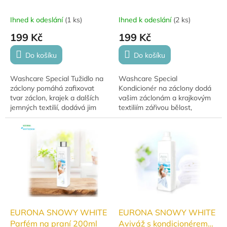
záclony 500 ml
záclony 500 ml
Ihned k odeslání
(
1 ks
)
Ihned k odeslání
(
2 ks
)
199 Kč
199 Kč
Do košíku
Do košíku
Washcare Special Tužidlo na
Washcare Special
záclony pomáhá zafixovat
Kondicionér na záclony dodá
tvar záclon, krajek a dalších
vašim záclonám a krajkovým
jemných textilií, dodává jim
textiliím zářivou bělost,
oslnivou záři a usnadňuje
svěžest a jemnost. Chrání
jejich následnou údržbu. Díky...
vlákna, usnadňuje následnou
údržbu a díky speciálnímu...
EURONA SNOWY WHITE
EURONA SNOWY WHITE
Parfém na praní 200ml
Aviváž s kondicionérem