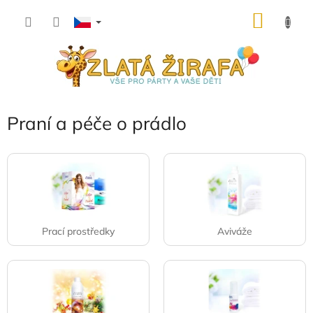
Přejít
NÁKU
na
obsah
KOŠÍK
Praní a péče o prádlo
Prací prostředky
Aviváže