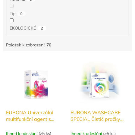
t
ů
Tip
0
EKOLOGICKÉ
2
Položek k zobrazení:
70
V
ý
p
i
s
p
r
o
d
EURONA Univerzální
EURONA WASHCARE
u
multifunkční agent s
SPECIAL Čistič pračky
k
obsahem kyslíku 800g
250g
t
Ihned k odeslání
(
>5 ks
)
Ihned k odeslání
(
>5 ks
)