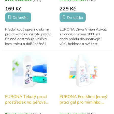
169 Kč
229 Kč
Do košíku
Do košíku
Předpírkový sprej na skvrny
EURONA Diwa Vivien Aviváž
pro dokonalou čistotu prádla.
s kondicionérem 1000 ml
Účinně odstraňuje vajíčka,
dodá prádlu dlouhotrvající
krev, trávu a další běžné i
vůni, hebkost a svěžest.
proteinové skvrny. Vhodný pro
Obsahuje Aloe Vera, je bez
všechny stálobarevné tkaniny
barviv a udržuje prádlo jemné
a...
a příjemné na dotek.
EURONA Tekutý prací
EURONA Eco Mimi Jemný
prostředek na péřové
prací gel pro miminka,
bundy a spací pytle 250
1000 ml
ml