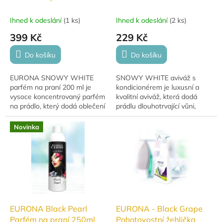
1000ml
Ihned k odeslání
(
1 ks
)
Ihned k odeslání
(
2 ks
)
399 Kč
229 Kč
Do košíku
Do košíku
EURONA SNOWY WHITE
SNOWY WHITE aviváž s
parfém na praní 200 ml je
kondicionérem je luxusní a
vysoce koncentrovaný parfém
kvalitní aviváž, která dodá
na prádlo, který dodá oblečení
prádlu dlouhotrvající vůni,
intenzivní, dlouhotrvající vůni a
hebkost a svěžest. Díky
svěžest. Ideální volba pro ty,
hypoalergennímu složení bez
Novinka
kteří...
barviv je šetrná k...
EURONA Black Pearl
EURONA - Black Grape
Parfém na praní 250ml
Pohotovostní žehlička