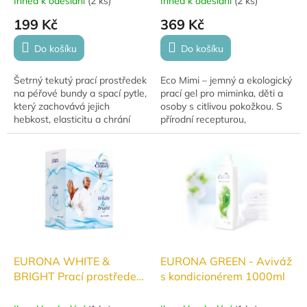
Ihned k odeslání
(
2 ks
)
Ihned k odeslání
(
2 ks
)
199 Kč
369 Kč
Do košíku
Do košíku
Šetrný tekutý prací prostředek
Eco Mimi – jemný a ekologický
na péřové bundy a spací pytle,
prací gel pro miminka, děti a
který zachovává jejich
osoby s citlivou pokožkou. S
hebkost, elasticitu a chrání
přírodní recepturou,
péřovou i syntetickou náplň.
hypoalergenní vůní sladkých
Bez bělidel a optických...
hrušek, vanilky a krémové
ovesné kaše.
EURONA WHITE &
EURONA GREEN - Aviváž
BRIGHT Prací prostředek
s kondicionérem 1000ml
na bílé a světlé 2750g