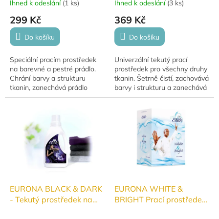
pestré 935 g
prostředek 1000 ml
Ihned k odeslání
(
1 ks
)
Ihned k odeslání
(
3 ks
)
299 Kč
369 Kč
Do košíku
Do košíku
Speciální pracím prostředek
Univerzální tekutý prací
na barevné a pestré prádlo.
prostředek pro všechny druhy
Chrání barvy a strukturu
tkanin. Šetrně čistí, zachovává
tkanin, zanechává prádlo
barvy i strukturu a zanechává
zářivě čisté a svěží. Vhodný
prádlo čisté a svěží. Vhodný
pro každodenní praní
pro každodenní praní všech
barevného oblečení.
oděvů.
EURONA BLACK & DARK
EURONA WHITE &
- Tekutý prostředek na
BRIGHT Prací prostředek
černé a tmavé 1000 ml
na bílé a světlé 935 g