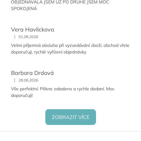
OBJEDNÁVALA JSEM UŽ PO DRUHÉ JSEM MOC
SPOKOJENÁ
Vera Havlickova
|
01.08.2026
Velmi příjemná obsluha při vyzvedávání zboží, obchod vřele
doporučuji, rychlé vyřízení objednávky
Barbora Drdová
|
28.06.2026
Vše perfektní. Pěkne zabaleno a rychle dodaní. Moc
doporučuji!
ZOBRAZIT VÍCE
Z