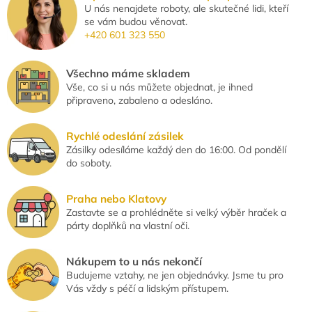
c
n
U nás nenajdete roboty, ale skutečné lidi, kteří
í
í
se vám budou věnovat.
p
+420 601 323 550
r
v
k
Všechno máme skladem
y
Vše, co si u nás můžete objednat, je ihned
v
připraveno, zabaleno a odesláno.
ý
p
i
Rychlé odeslání zásilek
s
Zásilky odesíláme každý den do 16:00. Od pondělí
u
do soboty.
Praha nebo Klatovy
Zastavte se a prohlédněte si velký výběr hraček a
párty doplňků na vlastní oči.
Nákupem to u nás nekončí
Budujeme vztahy, ne jen objednávky. Jsme tu pro
Vás vždy s péčí a lidským přístupem.