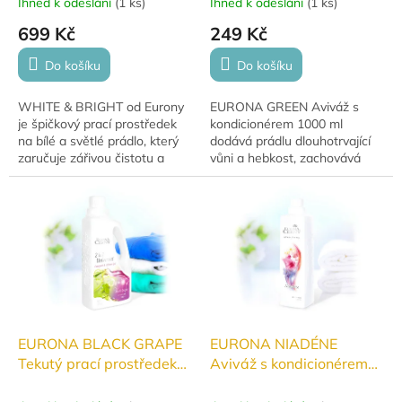
Ihned k odeslání
(
1 ks
)
Ihned k odeslání
(
1 ks
)
699 Kč
249 Kč
Do košíku
Do košíku
WHITE & BRIGHT od Eurony
EURONA GREEN Aviváž s
je špičkový prací prostředek
kondicionérem 1000 ml
na bílé a světlé prádlo, který
dodává prádlu dlouhotrvající
zaručuje zářivou čistotu a
vůni a hebkost, zachovává
dlouhotrvající svěžest. S
savost ručníků a obsahuje
hmotností 2750 g zajistí
luxusní parfém a Aloe Vera.
mnoho...
Vegan a bez barviv.
EURONA BLACK GRAPE
EURONA NIADÉNE
Tekutý prací prostředek
Aviváž s kondicionérem
2v1 1000ml
1000ml