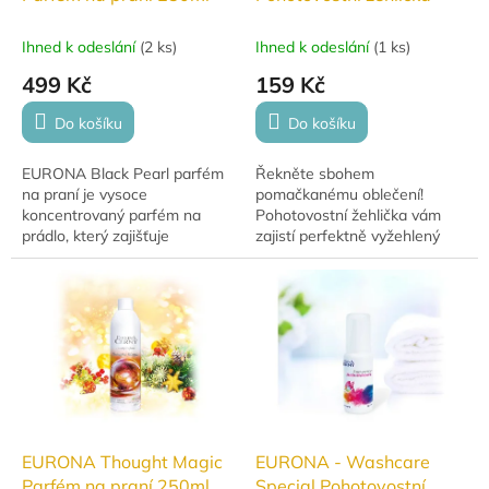
Ihned k odeslání
(
2 ks
)
Ihned k odeslání
(
1 ks
)
499 Kč
159 Kč
Do košíku
Do košíku
EURONA Black Pearl parfém
Řekněte sbohem
na praní je vysoce
pomačkanému oblečení!
koncentrovaný parfém na
Pohotovostní žehlička vám
prádlo, který zajišťuje
zajistí perfektně vyžehlený
dlouhotrvající vůni a svěžest i
vzhled kdykoli a kdekoli.
po použití sušičky. Vhodný pro
Kompaktní, rychlá a výkonná –
většinu textilií...
ideální společník na cesty i...
EURONA Thought Magic
EURONA - Washcare
Parfém na praní 250ml
Special Pohotovostní