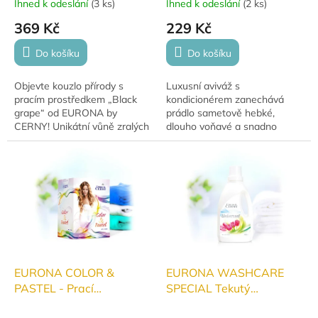
Ihned k odeslání
(
3 ks
)
Ihned k odeslání
(
2 ks
)
369 Kč
229 Kč
Do košíku
Do košíku
Objevte kouzlo přírody s
Luxusní aviváž s
pracím prostředkem „Black
kondicionérem zanechává
grape“ od EURONA by
prádlo sametově hebké,
CERNY! Unikátní vůně zralých
dlouho voňavé a snadno
hroznů s dotekem svěží rosy a
žehlitelné. Vhodná i pro
sluneční vinice. Špičkový čisticí
citlivou pokožku a dětské
účinek,...
prádlo. Nr. 1211
EURONA COLOR &
EURONA WASHCARE
PASTEL - Prací
SPECIAL Tekutý
prostředek na barevné a
univerzální prací