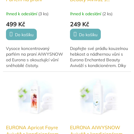
kondicionérem 1000ml
Ihned k odeslání
(
3 ks
)
Ihned k odeslání
(
2 ks
)
499 Kč
249 Kč
Do košíku
Do košíku
Vysoce koncentrovaný
Dopřejte své prádlu kouzelnou
parfém na praní AIWYSNOW
hebkost a nádhernou vůni s
od Eurona s okouzlující vůní
Eurona Enchanted Beauty
sněhobílé čistoty.
Aviváží s kondicionérem. Díky
Dlouhotrvající svěžest i po
šetrnému složení zůstane
sušení v sušičce.
vaše oblečení jemné, svěží a
příjemné na...
EURONA Apricot Fayre
EURONA AIWYSNOW