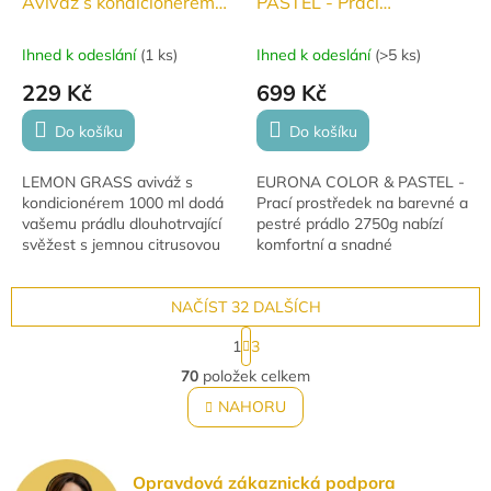
Aviváž s kondicionérem
PASTEL - Prací
1000ml
prostředek na barevné a
pestré 2750 g
Ihned k odeslání
(
1 ks
)
Ihned k odeslání
(
>5 ks
)
229 Kč
699 Kč
Do košíku
Do košíku
LEMON GRASS aviváž s
EURONA COLOR & PASTEL -
kondicionérem 1000 ml dodá
Prací prostředek na barevné a
vašemu prádlu dlouhotrvající
pestré prádlo 2750g nabízí
svěžest s jemnou citrusovou
komfortní a snadné
vůní. Zjemňuje vlákna,
dávkování. Obsahuje přírodní
usnadňuje žehlení a
změkčovadla vody a enzymy,
zanechává prádlo hebké na
NAČÍST 32 DALŠÍCH
což zaručuje...
dotek.
S
1
3
t
O
r
70
položek celkem
v
á
l
NAHORU
n
á
k
o
d
v
a
á
Opravdová zákaznická podpora