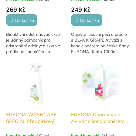
269 Kč
249 Kč
Do košíku
Do košíku
Bioaktivní odstraňovač skvrn
Objevte luxusní péči o prádlo
je účinný pomocník pro
s BLACK GRAPE Aviváží s
odstranění odolných skvrn z
kondicionérem od české firmy
prádla bez namáčení a
EURONA. Tento 1000ml
drhnutí. Díky speciálnímu
koncentrát dodá vašemu
složení s enzymy si poradí i se
prádlu jemnou vůni černého
zaschlou špínou,...
hroznu a měkkost na dotek.
EURONA WASHCARE
EURONA Diwa Vivien
SPECIAL Předpírkový
Aviváž s kondicionérem
sprej na skvrny 500ml
1000ml
Ihned k odeslání
(
2 ks
)
Ihned k odeslání
(
1 ks
)