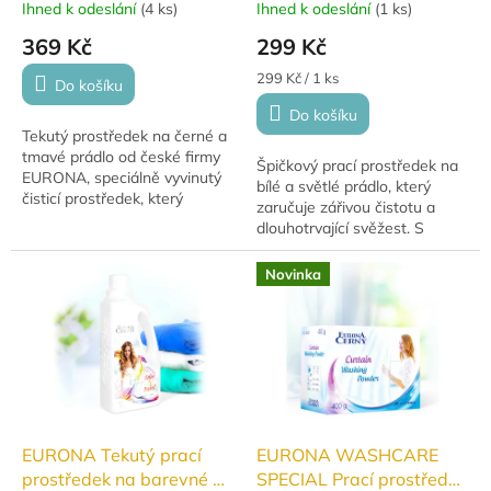
Ihned k odeslání
(
4 ks
)
Ihned k odeslání
(
1 ks
)
369 Kč
299 Kč
Měrná
299 Kč / 1 ks
Do košíku
cena:
Do košíku
Tekutý prostředek na černé a
tmavé prádlo od české firmy
Špičkový prací prostředek na
EURONA, speciálně vyvinutý
bílé a světlé prádlo, který
čisticí prostředek, který
zaručuje zářivou čistotu a
udržuje vaše tmavé prádlo v
dlouhotrvající svěžest. S
perfektním stavu a chrání
hmotností 935 g zajistí až 31
jeho...
pracích dávek.
Novinka
EURONA Tekutý prací
EURONA WASHCARE
prostředek na barevné a
SPECIAL Prací prostředek