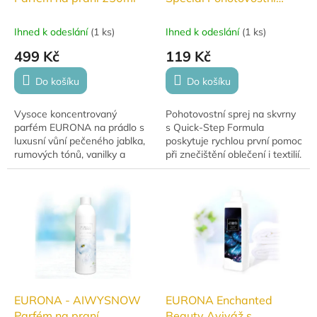
sprej na skvrny 50 ml
Ihned k odeslání
(
1 ks
)
Ihned k odeslání
(
1 ks
)
499 Kč
119 Kč
Do košíku
Do košíku
Vysoce koncentrovaný
Pohotovostní sprej na skvrny
parfém EURONA na prádlo s
s Quick-Step Formula
luxusní vůní pečeného jablka,
poskytuje rychlou první pomoc
rumových tónů, vanilky a
při znečištění oblečení i textilií.
kokosového srdce.
Praktické cestovní balení vždy
po ruce.
EURONA - AIWYSNOW
EURONA Enchanted
Parfém na praní
Beauty Aviváž s