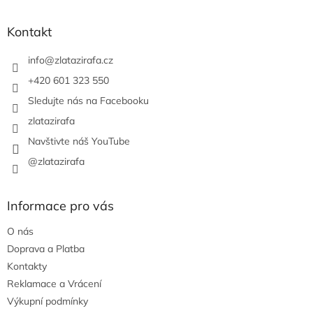
á
p
a
Kontakt
t
í
info
@
zlatazirafa.cz
+420 601 323 550
Sledujte nás na Facebooku
zlatazirafa
Navštivte náš YouTube
@zlatazirafa
Informace pro vás
O nás
Doprava a Platba
Kontakty
Reklamace a Vrácení
Výkupní podmínky