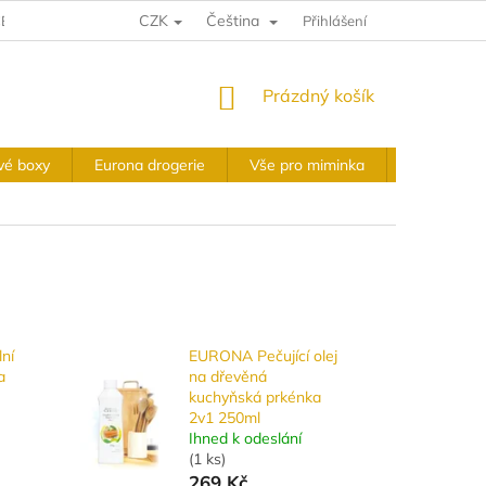
CZK
Čeština
E A VRÁCENÍ
VÝKUPNÍ PODMÍNKY
Přihlášení
OBCHODNÍ PODMÍNKY
NÁKUPNÍ
Prázdný košík
KOŠÍK
vé boxy
Eurona drogerie
Vše pro miminka
Slavnostní 
ní
EURONA Pečující olej
a
na dřevěná
kuchyňská prkénka
2v1 250ml
Ihned k odeslání
(
1 ks
)
269 Kč