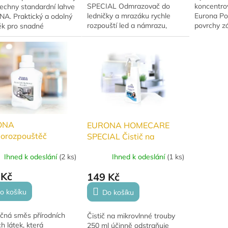
SPECIAL Odmrazovač do
koncentrov
šechny standardní lahve
ledničky a mrazáku rychle
Eurona Po
A. Praktický a odolný
rozpouští led a námrazu,
povrchy zá
ěk pro snadné
usnadňuje odmrazování a
provoněné
ání čisticích
zároveň pomáhá dezinfikovat
vůní. Šetr
edků.
vnitřní prostor chladničky i
nečistoty 
mrazáku.
ONA
EURONA HOMECARE
lorozpouštěč
SPECIAL Čistič na
ího kamene pro
mikrovlnné trouby 250ml
Ihned k odeslání
(
2 ks
)
Ihned k odeslání
(
1 ks
)
cí spotřebiče
 Kč
149 Kč
o košíku
Do košíku
ečná směs přírodních
Čistič na mikrovlnné trouby
ch látek, která
250 ml účinně odstraňuje