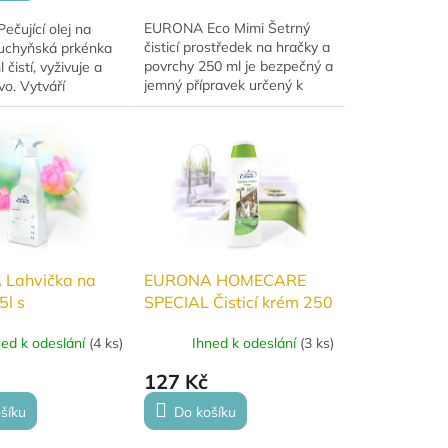
EURONA Eco Mimi Šetrný
čující olej na
čisticí prostředek na hračky a
uchyňská prkénka
povrchy 250 ml je bezpečný a
čistí, vyživuje a
jemný přípravek určený k
vo. Vytváří
čištění dětských hraček a
lm proti vlhkosti,
všech povrchů, se kterými
e kresbu dřeva a
přicházejí děti...
edcházet...
Lahvička na
EURONA HOMECARE
5l s
SPECIAL Čisticí krém 250
ovačem
ml
ned k odeslání
(
4 ks
)
Ihned k odeslání
(
3 ks
)
127 Kč
šíku
Do košíku