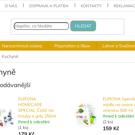
O NÁS
DOPRAVA A PLATBA
KONTAKTY
REKLAMAC
HLEDAT
Narozeninová oslava
Playstation a Xbox
Lahve a Svačino
Kuchyně
hyně
rodávanější
EURONA
EURONA Speciál
HOMECARE
mýdlo na ovoce 
SPECIAL Čistič na
zeleninu 500 ml
trouby a grily 250ml
Ihned k odeslání
Ihned k odeslání
(
2 ks
)
(
1 ks
)
159 Kč
179 Kč