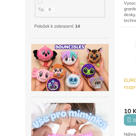
Vysoce
granit
Tip
0
desky,
techno
Položek k zobrazení:
14
vytvář
která
znečiš
EURO
rozp
10 
D
Náhra