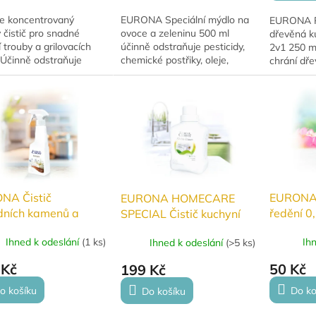
e koncentrovaný
EURONA Speciální mýdlo na
EURONA Pe
 čistič pro snadné
ovoce a zeleninu 500 ml
dřevěná k
í trouby a grilovacích
účinně odstraňuje pesticidy,
2v1 250 ml 
 Účinně odstraňuje
chemické postřiky, oleje,
chrání dře
tu, připáleniny a
prach i výfukové plyny.
ochranný fi
ené zbytky jídla.
Obsahuje přírodní extrakt z
zvýrazňuj
 aplikace bez...
grepových jader a...
pomáhá př
NA Čistič
EURONA 
EURONA HOMECARE
dních kamenů a
ředění 0,
SPECIAL Čistič kuchyní
itových povrchů
rozpraš
500 ml
Ihned k odeslání
(
1 ks
)
Ih
Ihned k odeslání
(
>5 ks
)
 Kč
50 Kč
199 Kč
o košíku
Do ko
Do košíku