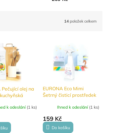
14
položek celkem
EURONA Eco Mimi
ečující olej na
Šetrný čisticí prostředek
 kuchyňská
na hračky a povrchy 250
 2v1 250ml
Ihned k odeslání
(
1 ks
)
ned k odeslání
(
1 ks
)
ml
159 Kč
Do košíku
šíku