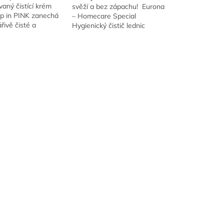
aný čistící krém
svěží a bez zápachu! Eurona
p in PINK zanechá
– Homecare Special
řivě čisté a
Hygienický čistič lednic
 letní kosmetickou
spolehlivě odstraňuje
ně odstraňuje
bakterie, plísně i nežádoucí
bez poškrábání.
pachy, a zanechává...