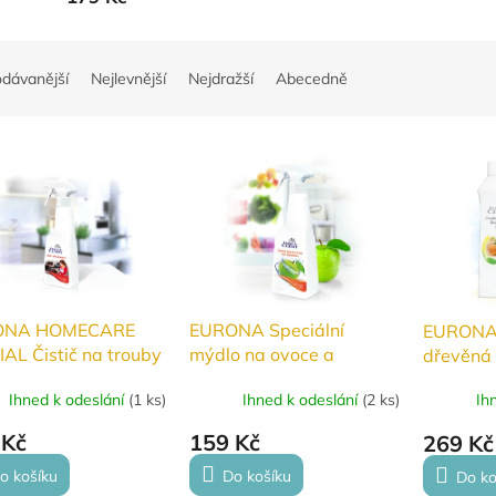
odávanější
Nejlevnější
Nejdražší
Abecedně
ONA HOMECARE
EURONA Speciální
EURONA P
AL Čistič na trouby
mýdlo na ovoce a
dřevěná
ly 250ml
zeleninu 500 ml
prkénka
Ihned k odeslání
(
1 ks
)
Ihned k odeslání
(
2 ks
)
Ih
 Kč
159 Kč
269 Kč
o košíku
Do košíku
Do ko