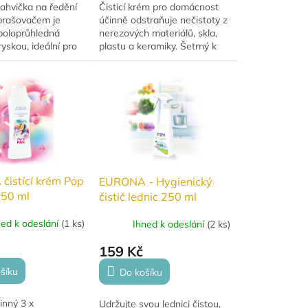
hvička na ředění
Čisticí krém pro domácnost
zprašovačem je
účinně odstraňuje nečistoty z
 poloprůhledná
nerezových materiálů, skla,
yskou, ideální pro
plastu a keramiky. Šetrný k
ění a aplikaci
citlivým povrchům, ekologický
prostředků. Vhodná
a bezpečný pro celou rodinu
i...
i...
istící krém Pop
EURONA - Hygienický
250 ml
čistič lednic 250 ml
ned k odeslání
(
1 ks
)
Ihned k odeslání
(
2 ks
)
159 Kč
šíku
Do košíku
inný 3 x
Udržujte svou lednici čistou,