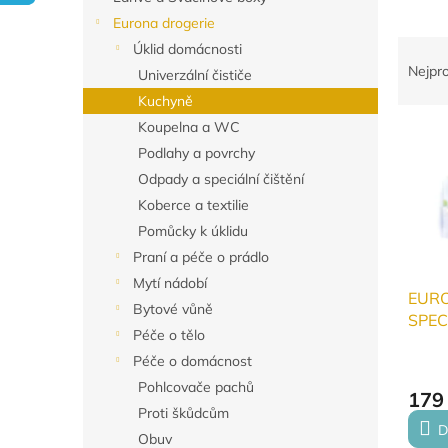
n
Eurona drogerie
e
Ř
Úklid domácnosti
l
a
Nejpr
Univerzální čističe
z
Kuchyně
e
Koupelna a WC
V
n
ý
Podlahy a povrchy
í
p
p
Odpady a speciální čištění
i
r
Koberce a textilie
s
o
Pomůcky k úklidu
p
d
Praní a péče o prádlo
r
u
Mytí nádobí
o
k
EUR
d
t
Bytové vůně
SPECI
u
ů
Péče o tělo
a gri
k
Péče o domácnost
t
Pohlcovače pachů
ů
179
Proti škůdcům
D
Obuv