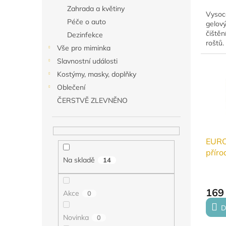
Zahrada a květiny
Vysoc
Péče o auto
gelový
čištěn
Dezinfekce
roštů.
Vše pro miminka
mastno
Slavnostní události
připeč
Snadná
Kostýmy, masky, doplňky
Oblečení
ČERSTVĚ ZLEVNĚNO
EURO
příro
Na skladě
14
gran
169
Akce
0
D
Novinka
0