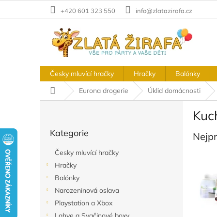
Přejít
+420 601 323 550
info@zlatazirafa.cz
na
obsah
Česky mluvící hračky
Hračky
Balónky
Domů
Eurona drogerie
Úklid domácnosti
P
Kuc
o
Přeskočit
s
Kategorie
kategorie
Nejp
t
r
Česky mluvící hračky
a
Hračky
n
Balónky
n
í
Narozeninová oslava
p
Playstation a Xbox
a
Lahve a Svačinové boxy