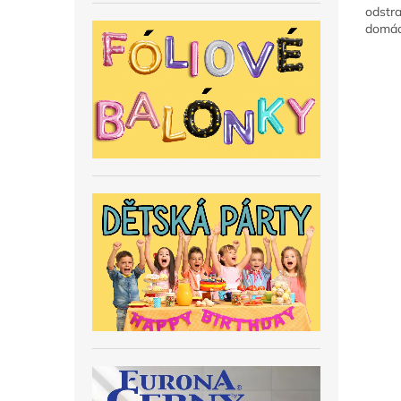
odstr
domácí
prostř
rychlo
(plast