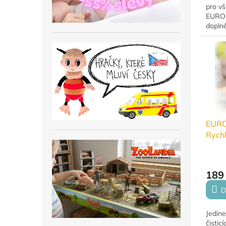
pro v
EURON
dopln
dávkov
prostř
EUR
Rych
vodn
domá
189
D
Jedin
čisticí