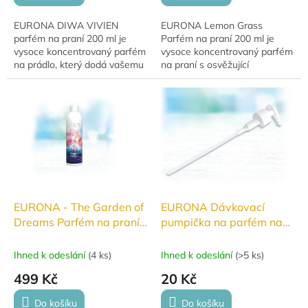
EURONA DIWA VIVIEN
EURONA Lemon Grass
parfém na praní 200 ml je
Parfém na praní 200 ml je
vysoce koncentrovaný parfém
vysoce koncentrovaný parfém
na prádlo, který dodá vašemu
na praní s osvěžující
oblečení svěží, jarní a
citrusovou vůní, který dodá
dlouhotrvající vůni. Ideální pro
prádlu dlouhotrvající svěžest i
každého, kdo chce,...
po sušení v sušičce....
EURONA - The Garden of
EURONA Dávkovací
Dreams Parfém na praní
pumpička na parfém na
250 ml
praní
Ihned k odeslání
(
4 ks
)
Ihned k odeslání
(
>5 ks
)
499 Kč
20 Kč
Do košíku
Do košíku