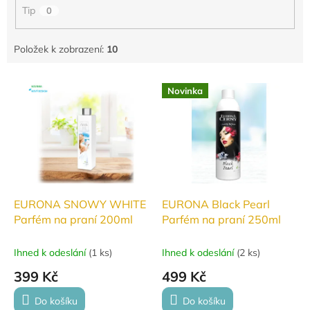
Tip
0
Položek k zobrazení:
10
V
Novinka
ý
p
i
s
p
r
o
d
EURONA SNOWY WHITE
EURONA Black Pearl
u
Parfém na praní 200ml
Parfém na praní 250ml
k
t
Ihned k odeslání
(
1 ks
)
Ihned k odeslání
(
2 ks
)
ů
399 Kč
499 Kč
Do košíku
Do košíku