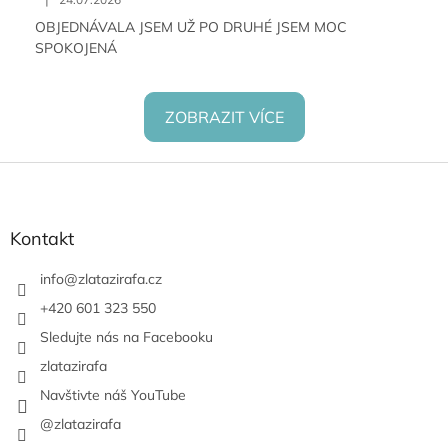
OBJEDNÁVALA JSEM UŽ PO DRUHÉ JSEM MOC
SPOKOJENÁ
ZOBRAZIT VÍCE
Z
á
p
a
Kontakt
t
í
info
@
zlatazirafa.cz
+420 601 323 550
Sledujte nás na Facebooku
zlatazirafa
Navštivte náš YouTube
@zlatazirafa