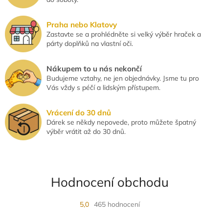
i
s
u
Praha nebo Klatovy
Zastavte se a prohlédněte si velký výběr hraček a
párty doplňků na vlastní oči.
Nákupem to u nás nekončí
Budujeme vztahy, ne jen objednávky. Jsme tu pro
Vás vždy s péčí a lidským přístupem.
Vrácení do 30 dnů
Dárek se někdy nepovede, proto můžete špatný
výběr vrátit až do 30 dnů.
Hodnocení obchodu
5,0
465 hodnocení