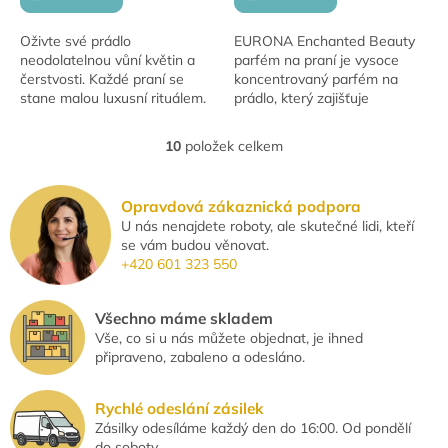
Oživte své prádlo
EURONA Enchanted Beauty
neodolatelnou vůní květin a
parfém na praní je vysoce
čerstvosti. Každé praní se
koncentrovaný parfém na
stane malou luxusní rituálem.
prádlo, který zajišťuje
Velikost balení: 500 ml
dlouhotrvající vůni a svěžest i
po sušení v sušičce. Vhodný
10
položek celkem
O
pro většinu...
v
l
Opravdová zákaznická podpora
á
U nás nenajdete roboty, ale skutečné lidi, kteří
d
se vám budou věnovat.
a
+420 601 323 550
c
í
p
Všechno máme skladem
r
Vše, co si u nás můžete objednat, je ihned
v
připraveno, zabaleno a odesláno.
k
y
v
Rychlé odeslání zásilek
ý
Zásilky odesíláme každý den do 16:00. Od pondělí
p
do soboty.