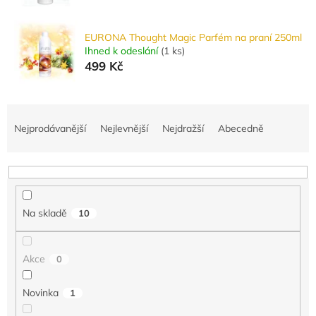
EURONA Thought Magic Parfém na praní 250ml
Ihned k odeslání
(
1 ks
)
499 Kč
Ř
a
Nejprodávanější
Nejlevnější
Nejdražší
Abecedně
z
e
n
í
p
Na skladě
10
r
o
d
Akce
0
u
k
Novinka
1
t
ů