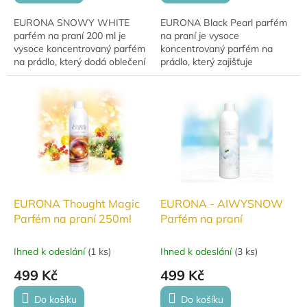
EURONA SNOWY WHITE
EURONA Black Pearl parfém
parfém na praní 200 ml je
na praní je vysoce
vysoce koncentrovaný parfém
koncentrovaný parfém na
na prádlo, který dodá oblečení
prádlo, který zajišťuje
intenzivní, dlouhotrvající vůni a
dlouhotrvající vůni a svěžest i
svěžest. Ideální volba pro ty,
po použití sušičky. Vhodný pro
kteří...
většinu textilií...
EURONA Thought Magic
EURONA - AIWYSNOW
Parfém na praní 250ml
Parfém na praní
Ihned k odeslání
(
1 ks
)
Ihned k odeslání
(
3 ks
)
499 Kč
499 Kč
Do košíku
Do košíku