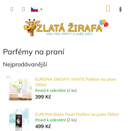
Přejít
NÁKU
na
obsah
KOŠÍK
Parfémy na praní
Nejprodávanější
EURONA SNOWY WHITE Parfém na praní
200ml
Ihned k odeslání
(
1 ks
)
399 Kč
EURONA Black Pearl Parfém na praní 250ml
Ihned k odeslání
(
2 ks
)
499 Kč