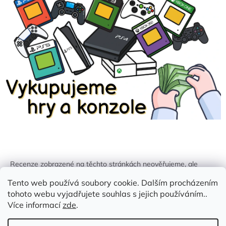
Recenze zobrazené na těchto stránkách neověřujeme, ale
kontrolujeme a odstraňujeme podvodný obsah, pokud je
Tento web používá soubory cookie. Dalším procházením
identifikován.
tohoto webu vyjadřujete souhlas s jejich používáním..
Více informací
zde
.