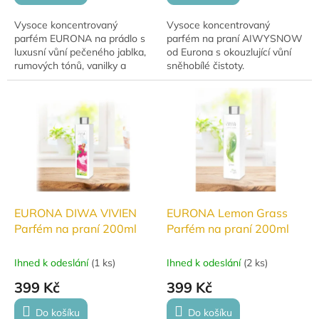
Vysoce koncentrovaný
Vysoce koncentrovaný
parfém EURONA na prádlo s
parfém na praní AIWYSNOW
luxusní vůní pečeného jablka,
od Eurona s okouzlující vůní
rumových tónů, vanilky a
sněhobílé čistoty.
kokosového srdce.
Dlouhotrvající svěžest i po
sušení v sušičce.
EURONA DIWA VIVIEN
EURONA Lemon Grass
Parfém na praní 200ml
Parfém na praní 200ml
Ihned k odeslání
(
1 ks
)
Ihned k odeslání
(
2 ks
)
399 Kč
399 Kč
Do košíku
Do košíku