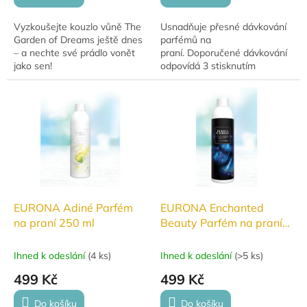
Vyzkoušejte kouzlo vůně The
Usnadňuje přesné dávkování
Garden of Dreams ještě dnes
parfémů na
– a nechte své prádlo vonět
praní. Doporučené dávkování
jako sen!
odpovídá 3 stisknutím
pumpičky.
EURONA Adiné Parfém
EURONA Enchanted
na praní 250 ml
Beauty Parfém na praní
250 ml
Ihned k odeslání
(
4 ks
)
Ihned k odeslání
(
>5 ks
)
499 Kč
499 Kč
Do košíku
Do košíku