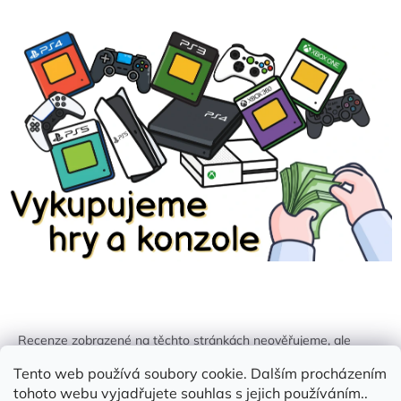
Recenze zobrazené na těchto stránkách neověřujeme, ale
kontrolujeme a odstraňujeme podvodný obsah, pokud je
Tento web používá soubory cookie. Dalším procházením
identifikován.
tohoto webu vyjadřujete souhlas s jejich používáním..