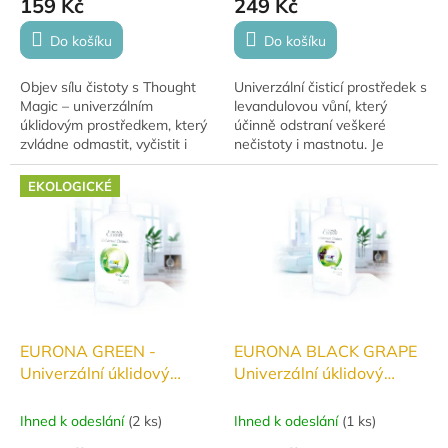
159 Kč
249 Kč
Do košíku
Do košíku
Objev sílu čistoty s Thought
Univerzální čisticí prostředek s
Magic – univerzálním
levandulovou vůní, který
úklidovým prostředkem, který
účinně odstraní veškeré
zvládne odmastit, vyčistit i
nečistoty i mastnotu. Je
provonět celý váš domov.
vhodný na všechny typy
Stačí pár kapek a vaše
podlah a povrchů a zároveň je
EKOLOGICKÉ
povrchy budou zářit...
šetrný k pokožce...
EURONA GREEN -
EURONA BLACK GRAPE
Univerzální úklidový
Univerzální úklidový
prostředek 1000 ml
prostředek 1000ml
Ihned k odeslání
(
2 ks
)
Ihned k odeslání
(
1 ks
)