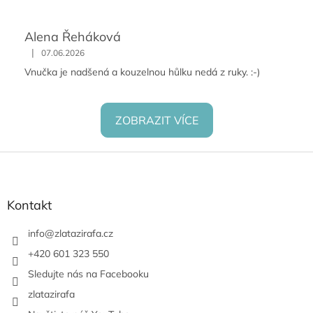
Alena Řeháková
|
07.06.2026
Vnučka je nadšená a kouzelnou hůlku nedá z ruky. :-)
ZOBRAZIT VÍCE
Z
á
p
a
Kontakt
t
í
info
@
zlatazirafa.cz
+420 601 323 550
Sledujte nás na Facebooku
zlatazirafa