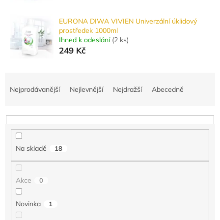
EURONA DIWA VIVIEN Univerzální úklidový
prostředek 1000ml
Ihned k odeslání
(
2 ks
)
249 Kč
Ř
a
Nejprodávanější
Nejlevnější
Nejdražší
Abecedně
z
e
n
í
p
Na skladě
18
r
o
d
Akce
0
u
k
Novinka
1
t
ů