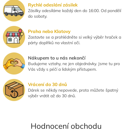
v
Rychlé odeslání zásilek
ý
Zásilky odesíláme každý den do 16:00. Od pondělí
p
do soboty.
i
s
u
Praha nebo Klatovy
Zastavte se a prohlédněte si velký výběr hraček a
párty doplňků na vlastní oči.
Nákupem to u nás nekončí
Budujeme vztahy, ne jen objednávky. Jsme tu pro
Vás vždy s péčí a lidským přístupem.
Vrácení do 30 dnů
Dárek se někdy nepovede, proto můžete špatný
výběr vrátit až do 30 dnů.
Hodnocení obchodu