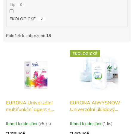
Tip
0
EKOLOGICKÉ
2
Položek k zobrazení:
18
V
EKOLOGICKÉ
ý
p
i
s
p
r
o
d
EURONA Univerzální
EURONA AIWYSNOW
u
multifunkční agent s
Univerzální úklidový
k
obsahem kyslíku 800g
prostředek 1000ml
t
Ihned k odeslání
(
>5 ks
)
Ihned k odeslání
(
1 ks
)
ů
278 Kč
249 Kč