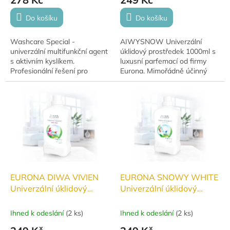
Do košíku
Do košíku
Washcare Special -
AIWYSNOW Univerzální
univerzální multifunkční agent
úklidový prostředek 1000ml s
s aktivním kyslíkem.
luxusní parfemací od firmy
Profesionální řešení pro
Eurona. Mimořádně účinný
odstraňování skvrn, plísní a
proti nečistotám, zároveň
čištění odpadů. Vynikající
šetrný k pokožce rukou.
účinnost i na ty...
Ideální volba pro čistý a...
EURONA DIWA VIVIEN
EURONA SNOWY WHITE
Univerzální úklidový
Univerzální úklidový
prostředek 1000ml
prostředek 1000ml
Ihned k odeslání
(
2 ks
)
Ihned k odeslání
(
2 ks
)