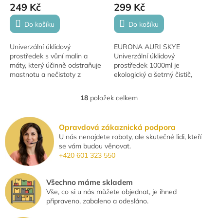
249 Kč
299 Kč
Do košíku
Do košíku
Univerzální úklidový
EURONA AURI SKYE
prostředek s vůní malin a
Univerzální úklidový
máty, který účinně odstraňuje
prostředek 1000ml je
mastnotu a nečistoty z
ekologický a šetrný čistič,
různých povrchů. Vhodný pro
který účinně odstraňuje
podlahy, pracovní desky a
nečistoty a mastnotu z podlah
18
položek celkem
O
další omyvatelné...
a povrchů. S hypoalergenní
v
vůní Auri...
l
Opravdová zákaznická podpora
á
U nás nenajdete roboty, ale skutečné lidi, kteří
d
se vám budou věnovat.
a
+420 601 323 550
c
í
p
Všechno máme skladem
r
Vše, co si u nás můžete objednat, je ihned
v
připraveno, zabaleno a odesláno.
k
y