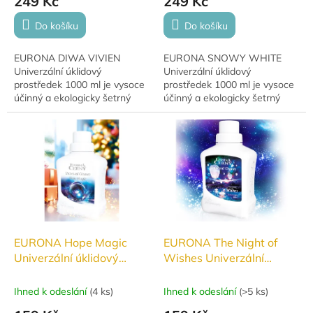
249 Kč
249 Kč
Do košíku
Do košíku
EURONA DIWA VIVIEN
EURONA SNOWY WHITE
Univerzální úklidový
Univerzální úklidový
prostředek 1000 ml je vysoce
prostředek 1000 ml je vysoce
účinný a ekologicky šetrný
účinný a ekologicky šetrný
čistič, který si poradí s
čisticí prostředek, který si
nečistotami v celé
poradí s nečistotami v celé
domácnosti. Navíc vás
domácnosti. Díky...
okouzlí...
EURONA Hope Magic
EURONA The Night of
Univerzální úklidový
Wishes Univerzální
prostředek 500ml
úklidový prostředek 500
ml
Ihned k odeslání
(
4 ks
)
Ihned k odeslání
(
>5 ks
)