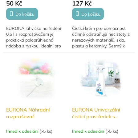
50 Kč
127 Kč
Do košíku
Do košíku
EURONA lahvička na ředění
Čisticí krém pro domácnost
0,5 l s rozprašovačem je
účinně odstraňuje nečistoty z
praktická poloprůhledná
nerezových materiálů, skla,
nádoba s ryskou, ideální pro
plastu a keramiky. Šetrný k
přesné ředění a aplikaci
citlivým povrchům, ekologický
čisticích prostředků. Vhodná
a bezpečný pro celou rodinu
pro domácí i...
i...
EURONA Náhradní
EURONA Univerzální
rozprašovač
čistící prostředek s
ochrannou funkcí 250 ml
Ihned k odeslání
(
>5 ks
)
Ihned k odeslání
(
>5 ks
)