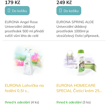
179 Kč
249 Kč
Do košíku
Do košíku
EURONA Angel Rose
EURONA SPRING ALOE
Univerzální úklidový
Univerzální úklidový
prostředek 500 ml přináší
prostředek 1000ml je
svěží vůni léta do celé
víceúčelový čisticí přípravek,
domácnosti. Účinně
který lehce odstraní nečistoty
odstraňuje nečistoty i
a silnou mastnotu. Je šetrný k
mastnotu a zanechává
pokožce a nezanechává...
povrchy čisté bez šmouh a...
EURONA Lahvička na
EURONA HOMECARE
ředění 0,5l s
SPECIAL Čisticí krém 250
rozprašovačem
ml
Ihned k odeslání
(
4 ks
)
Ihned k odeslání
(
3 ks
)