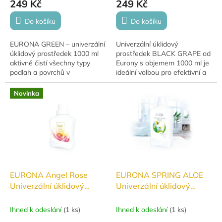
249 Kč
249 Kč
Do košíku
Do košíku
EURONA GREEN – univerzální
Univerzální úklidový
úklidový prostředek 1000 ml
prostředek BLACK GRAPE od
aktivně čistí všechny typy
Eurony s objemem 1000 ml je
podlah a povrchů v
ideální volbou pro efektivní a
domácnosti, odstraňuje
voňavý úklid celé domácnosti.
mastnotu a nezanechává
Snadno odstraní nečistoty a
Novinka
šmouhy.
zanechá...
EURONA Angel Rose
EURONA SPRING ALOE
Univerzální úklidový
Univerzální úklidový
prostředek 500 ml
prostředek 1000ml
Ihned k odeslání
(
1 ks
)
Ihned k odeslání
(
1 ks
)