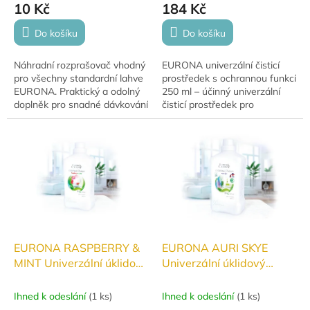
10 Kč
184 Kč
Do košíku
Do košíku
Náhradní rozprašovač vhodný
EURONA univerzální čisticí
pro všechny standardní lahve
prostředek s ochrannou funkcí
EURONA. Praktický a odolný
250 ml – účinný univerzální
doplněk pro snadné dávkování
čisticí prostředek pro
čisticích prostředků.
hygienickou čistotu všech
omyvatelných povrchů v
domácnosti.
EURONA RASPBERRY &
EURONA AURI SKYE
MINT Univerzální úklidový
Univerzální úklidový
prostředek 1000ml
prostředek 1000ml
Ihned k odeslání
(
1 ks
)
Ihned k odeslání
(
1 ks
)