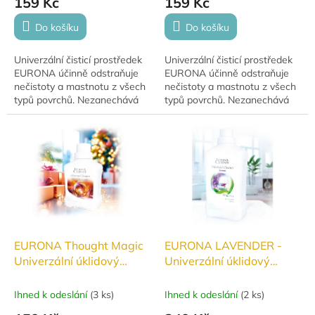
159 Kč
159 Kč
Do košíku
Do košíku
Univerzální čisticí prostředek
Univerzální čisticí prostředek
EURONA účinně odstraňuje
EURONA účinně odstraňuje
nečistoty a mastnotu z všech
nečistoty a mastnotu z všech
typů povrchů. Nezanechává
typů povrchů. Nezanechává
šmouhy, je ekologicky šetrný,
šmouhy, je ekologicky šetrný,
hypoalergenní a jeho přírodní...
hypoalergenní a jeho přírodní...
EURONA Thought Magic
EURONA LAVENDER -
Univerzální úklidový
Univerzální úklidový
prostředek 500ml
prostředek 1000ml
Ihned k odeslání
(
3 ks
)
Ihned k odeslání
(
2 ks
)