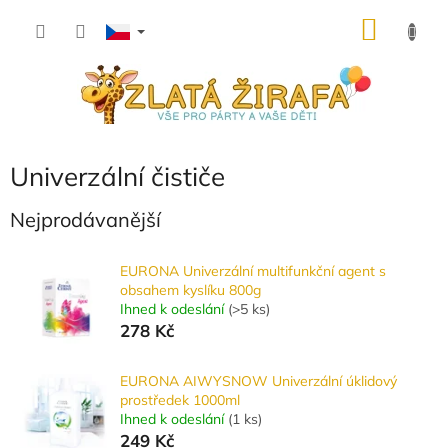
Přejít
NÁKU
na
obsah
KOŠÍK
Univerzální čističe
Nejprodávanější
EURONA Univerzální multifunkční agent s
obsahem kyslíku 800g
Ihned k odeslání
(
>5 ks
)
278 Kč
EURONA AIWYSNOW Univerzální úklidový
prostředek 1000ml
Ihned k odeslání
(
1 ks
)
249 Kč