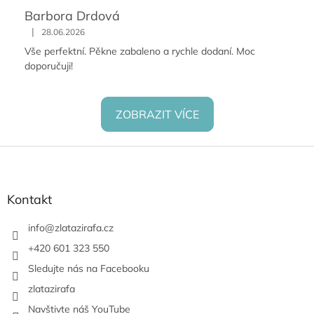
Barbora Drdová
|
28.06.2026
Vše perfektní. Pěkne zabaleno a rychle dodaní. Moc
doporučuji!
ZOBRAZIT VÍCE
Z
á
p
a
Kontakt
t
í
info
@
zlatazirafa.cz
+420 601 323 550
Sledujte nás na Facebooku
zlatazirafa
Navštivte náš YouTube