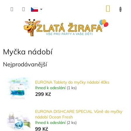
Přejít
NÁKU
na
obsah
KOŠÍK
Myčka nádobí
Nejprodávanější
EURONA Tablety do myčky nádobí 40ks
Ihned k odeslání
(
1 ks
)
299 Kč
EURONA DISHCARE SPECIAL Vůně do myčky
nádobí Ocean Fresh
Ihned k odeslání
(
2 ks
)
99 Kč