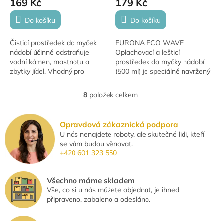
169 Kč
179 Kč
Do košíku
Do košíku
Čisticí prostředek do myček
EURONA ECO WAVE
nádobí účinně odstraňuje
Oplachovací a lešticí
vodní kámen, mastnotu a
prostředek do myčky nádobí
zbytky jídel. Vhodný pro
(500 ml) je speciálně navržený
všechny typy myček a ideální
pro ekologické mytí nádobí.
pro pravidelnou údržbu.
Poskytuje zářivý lesk a je
8
položek celkem
O
šetrný k jemnému sklu i...
v
l
Opravdová zákaznická podpora
á
U nás nenajdete roboty, ale skutečné lidi, kteří
d
se vám budou věnovat.
a
+420 601 323 550
c
í
p
Všechno máme skladem
r
Vše, co si u nás můžete objednat, je ihned
v
připraveno, zabaleno a odesláno.
k
y
v