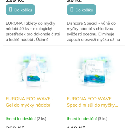
Do košíku
Do košíku
EURONA Tablety do myčky
Dishcare Special - vůně do
nádobí 40 ks – ekologický
myčky nádobí s chladivou
prostředek pro dokonale čisté
svěžestí oceánu. Eliminuje
a lesklé nádobí . Účinně
zápach a osvěží myčku až na
odstraňuje zaschlé nečistoty a
60 mycích cyklů.
mastnotu, zanechává nádobí
bez šmouh a...
EURONA ECO WAVE -
EURONA ECO WAVE
Gel do myčky nádobí
Speciální sůl do myčky
nádobí
Ihned k odeslání
(
2 ks
)
Ihned k odeslání
(
3 ks
)