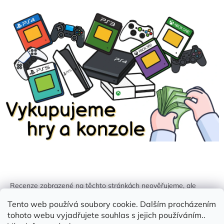
Recenze zobrazené na těchto stránkách neověřujeme, ale
kontrolujeme a odstraňujeme podvodný obsah, pokud je
Tento web používá soubory cookie. Dalším procházením
identifikován.
tohoto webu vyjadřujete souhlas s jejich používáním..