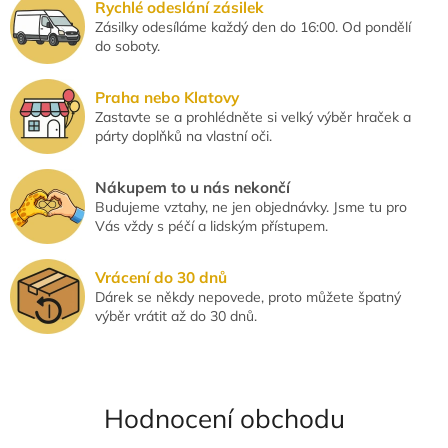
Rychlé odeslání zásilek
ý
Zásilky odesíláme každý den do 16:00. Od pondělí
p
do soboty.
i
s
u
Praha nebo Klatovy
Zastavte se a prohlédněte si velký výběr hraček a
párty doplňků na vlastní oči.
Nákupem to u nás nekončí
Budujeme vztahy, ne jen objednávky. Jsme tu pro
Vás vždy s péčí a lidským přístupem.
Vrácení do 30 dnů
Dárek se někdy nepovede, proto můžete špatný
výběr vrátit až do 30 dnů.
Hodnocení obchodu