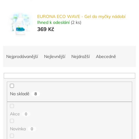
EURONA ECO WAVE - Gel do myčky nádobí
Ihned k odeslání
(
2 ks
)
369 Kč
Ř
a
Nejprodávanější
Nejlevnější
Nejdražší
Abecedně
z
e
n
í
p
Na skladě
8
r
o
d
Akce
0
u
k
Novinka
0
t
ů