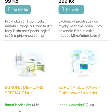
99 Kč
299 Kč
Do košíku
Do košíku
Praktická vůně do myčky
Ekologický prostředek do
nádobí Orange & Grapefruit z
myčky ve formě prášku pro
řady Dishcare Special zajistí
dokonale čisté a lesklé
svěží a příjemnou vůni při
nádobí. Mimořádně šetrný
každém mytí. Díky výdrži až
vůči přírodě i lidskému
60 mycích cyklů se stane...
zdraví. Vysoce účinný při
minimálním...
EURONA DISHCARE
EURONA ECO WAVE -
SPECIAL Čisticí
Oplachovací a lešticí
prostředek do myček
prostředek do myčky
nádobí 200g
nádobí 500ml
Ihned k odeslání
(
4 ks
)
Ihned k odeslání
(
2 ks
)