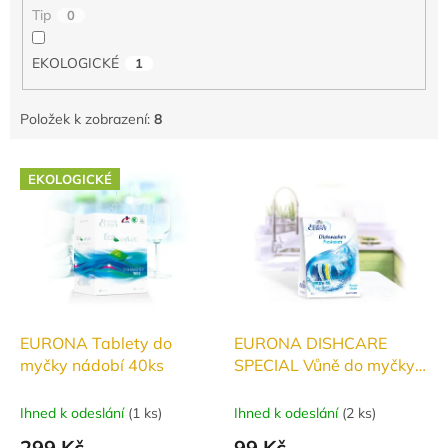
Tip
0
EKOLOGICKÉ
1
Položek k zobrazení:
8
V
EKOLOGICKÉ
ý
p
i
s
p
r
o
d
EURONA Tablety do
EURONA DISHCARE
u
myčky nádobí 40ks
SPECIAL Vůně do myčky
k
nádobí Ocean Fresh
t
Ihned k odeslání
(
1 ks
)
Ihned k odeslání
(
2 ks
)
ů
299 Kč
99 Kč