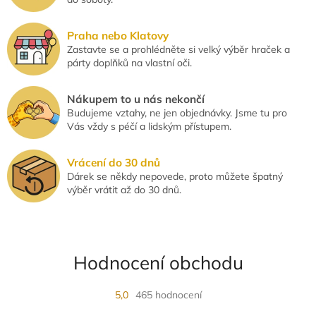
i
s
u
Praha nebo Klatovy
Zastavte se a prohlédněte si velký výběr hraček a
párty doplňků na vlastní oči.
Nákupem to u nás nekončí
Budujeme vztahy, ne jen objednávky. Jsme tu pro
Vás vždy s péčí a lidským přístupem.
Vrácení do 30 dnů
Dárek se někdy nepovede, proto můžete špatný
výběr vrátit až do 30 dnů.
Hodnocení obchodu
5,0
465 hodnocení