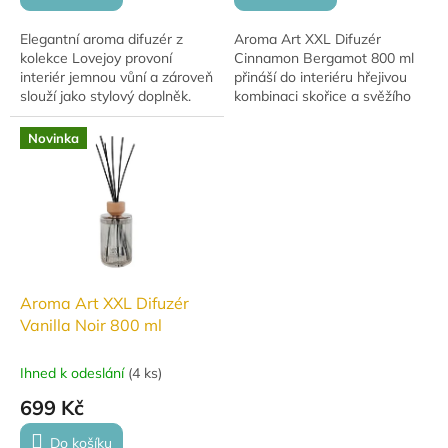
Elegantní aroma difuzér z
Aroma Art XXL Difuzér
kolekce Lovejoy provoní
Cinnamon Bergamot 800 ml
interiér jemnou vůní a zároveň
přináší do interiéru hřejivou
slouží jako stylový doplněk.
kombinaci skořice a svěžího
Obsah 50 ml je ideální pro
bergamotu. Elegantní design a
menší i středně velké
dlouhotrvající vůně z něj dělají
Novinka
místnosti.
ideální...
Aroma Art XXL Difuzér
Vanilla Noir 800 ml
Ihned k odeslání
(
4 ks
)
699 Kč
Do košíku