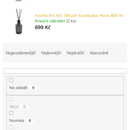
Aroma Art XXL Difuzér Eucalyptus Rose 800 ml
Ihned k odeslání
(
2 ks
)
699 Kč
Ř
a
Nejprodávanější
Nejlevnější
Nejdražší
Abecedně
z
e
n
í
p
Na skladě
9
r
o
d
Akce
0
u
k
Novinka
8
t
ů