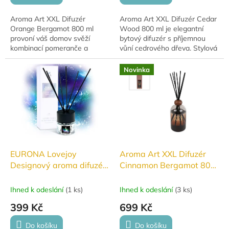
Aroma Art XXL Difuzér
Aroma Art XXL Difuzér Cedar
Orange Bergamot 800 ml
Wood 800 ml je elegantní
provoní váš domov svěží
bytový difuzér s příjemnou
kombinací pomeranče a
vůní cedrového dřeva. Stylová
bergamotu. Elegantní difuzér
lahvička z tmavého skla a
v tmavě červeném skle je
dlouhá výdrž vůně z něj činí
Novinka
stylovým doplňkem interiéru
ideální...
a...
EURONA Lovejoy
Aroma Art XXL Difuzér
Designový aroma difuzér
Cinnamon Bergamot 800
50ml
ml
Ihned k odeslání
(
1 ks
)
Ihned k odeslání
(
3 ks
)
399 Kč
699 Kč
Do košíku
Do košíku