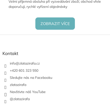
Velmi příjemná obsluha při vyzvedávání zboží, obchod vřele
doporučuji, rychlé vyřízení objednávky
ZOBRAZIT VÍCE
Z
á
p
a
Kontakt
t
í
info
@
zlatazirafa.cz
+420 601 323 550
Sledujte nás na Facebooku
zlatazirafa
Navštivte náš YouTube
@zlatazirafa