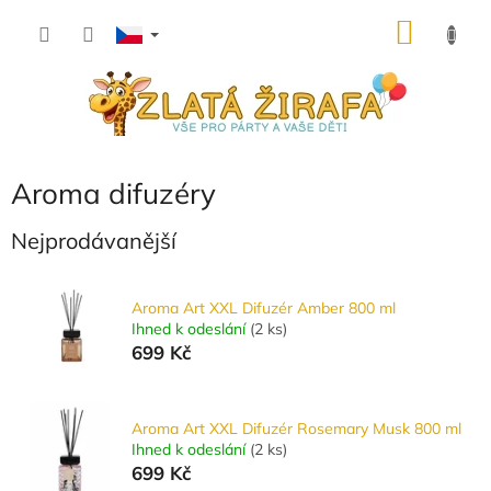
Přejít
NÁKU
na
obsah
KOŠÍK
Aroma difuzéry
Nejprodávanější
Aroma Art XXL Difuzér Amber 800 ml
Ihned k odeslání
(
2 ks
)
699 Kč
Aroma Art XXL Difuzér Rosemary Musk 800 ml
Ihned k odeslání
(
2 ks
)
699 Kč