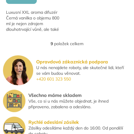
Luxusní XXL aroma difuzér
Černá vanilka o objemu 800
ml je nejen zdrojem
dlouhotrvající vůně, ale také
elegantním doplňkem
interiéru. Nádherná skleněná
9
položek celkem
O
lahev s dřevěným uzávěrem...
v
l
Opravdová zákaznická podpora
á
U nás nenajdete roboty, ale skutečné lidi, kteří
d
se vám budou věnovat.
a
+420 601 323 550
c
í
p
Všechno máme skladem
r
Vše, co si u nás můžete objednat, je ihned
v
připraveno, zabaleno a odesláno.
k
y
v
Rychlé odeslání zásilek
ý
Zásilky odesíláme každý den do 16:00. Od pondělí
p
do soboty.