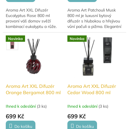
Aroma Art XXL Difuzér
Aroma Art Patchouli Musk
Eucalyptus Rose 800 ml
800 ml je luxusní bytový
provoní váš domov svěží
difuzér s hlubokou a hřejivou
kombinací eukalyptu a růže.
vůní pačuli a pižma. Elegantní
Elegantní difuzér v tmavém
design v tmavém skleněném
skleněném provedení je
provedení dodá interiéru styl
Novinka
Novinka
stylovým doplňkem interiéru
a...
a...
Aroma Art XXL Difuzér
Aroma Art XXL Difuzér
Orange Bergamot 800 ml
Cedar Wood 800 ml
Ihned k odeslání
(
3 ks
)
Ihned k odeslání
(
3 ks
)
699 Kč
699 Kč
Do košíku
Do košíku