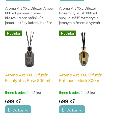
Aroma Art XXL Difuzér Amber
Aroma Art XXL Difuzér
800 ml provoní interiér
Rosemary Musk 800 ml
hřejivou a orientální vůní
spojuje svěží rozmarýn s
jantaru s tóny koření, lékořice
jemným pižmem a vytváří
a medu. Elegantní čtyřhranný
moderní bytovou vůni pro
flakon s dřevěným uzávěrem
každou místnost. Elegantní
Novinka
Novinka
se stane...
difuzér z růžového skla je...
Aroma Art XXL Difuzér
Aroma Art XXL Difuzér
Eucalyptus Rose 800 ml
Patchouli Musk 800 ml
Ihned k odeslání
(
2 ks
)
Ihned k odeslání
(
3 ks
)
699 Kč
699 Kč
Do košíku
Do košíku