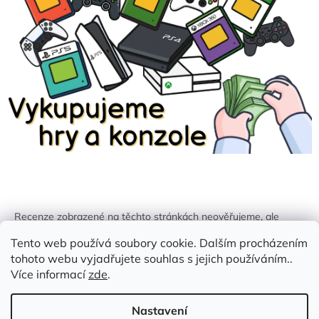
Recenze zobrazené na těchto stránkách neověřujeme, ale
kontrolujeme a odstraňujeme podvodný obsah, pokud je
Tento web používá soubory cookie. Dalším procházením
identifikován.
tohoto webu vyjadřujete souhlas s jejich používáním..
Více informací
zde
.
Nastavení
Vytvořil Shoptet