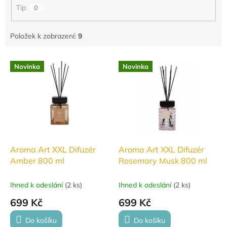
Tip
0
Položek k zobrazení:
9
V
Novinka
Novinka
ý
p
i
s
p
r
o
d
Aroma Art XXL Difuzér
Aroma Art XXL Difuzér
u
Amber 800 ml
Rosemary Musk 800 ml
k
t
Ihned k odeslání
(
2 ks
)
Ihned k odeslání
(
2 ks
)
ů
699 Kč
699 Kč
Do košíku
Do košíku