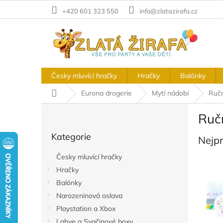
Přejít
+420 601 323 550
info@zlatazirafa.cz
na
obsah
Česky mluvící hračky
Hračky
Balónky
Domů
Eurona drogerie
Mytí nádobí
Ručn
P
Ruč
o
Přeskočit
s
Kategorie
kategorie
Nejp
t
r
Česky mluvící hračky
a
Hračky
n
Balónky
n
í
Narozeninová oslava
p
Playstation a Xbox
a
Lahve a Svačinové boxy