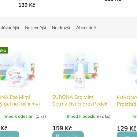
139 Kč
odávanější
Nejlevnější
Nejdražší
Abecedně
nka
NA Eco Mimi
EURONA Eco Mimi
EURON
ý gel na ruční mytí
Šetrný čisticí prostředek
Prostřed
ého nádobí,
na hračky a povrchy 250
nádobí s
Ihned k odeslání
(
1 ks
)
Ihned k odeslání
(
2 ks
)
Ih
eckých lahví a
ml
ků 400 ml
 Kč
159 Kč
129 Kč