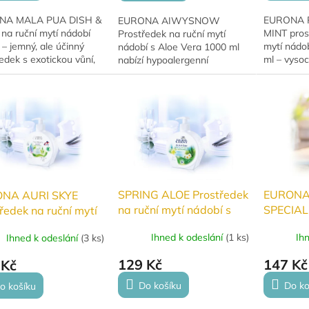
NA MALA PUA DISH &
EURONA 
EURONA AIWYSNOW
na ruční mytí nádobí
MINT pros
Prostředek na ruční mytí
– jemný, ale účinný
mytí nádob
nádobí s Aloe Vera 1000 ml
edek s exotickou vůní,
ml – vyso
nabízí hypoalergenní
šetrně odstraňuje
gel s jem
parfemaci, účinně odstraňuje
tu a nečistoty. Ideální
parfemací,
mastnotu a zaschlé zbytky
y díky...
mastnotě 
jídla a je šetrný k pokožce
rukou.
SPRING ALOE Prostředek
EURONA
NA AURI SKYE
na ruční mytí nádobí s
SPECIAL 
ředek na ruční mytí
Aloe vera a heřmánkem
písek na
bí 400ml
Ihned k odeslání
(
1 ks
)
Ih
Ihned k odeslání
(
3 ks
)
400ml
129 Kč
147 Kč
 Kč
Do košíku
Do ko
o košíku