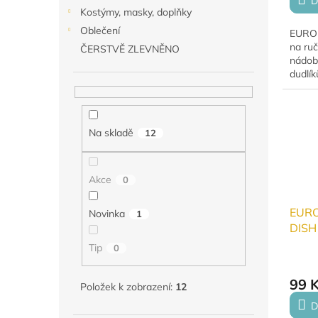
D
Kostýmy, masky, doplňky
Oblečení
EURON
na ruč
ČERSTVĚ ZLEVNĚNO
nádobí
dudlík
prost
přírod
účinně
a...
Na skladě
12
Akce
0
EUR
Novinka
1
DISH
mytí
Tip
0
99 
Položek k zobrazení:
12
D