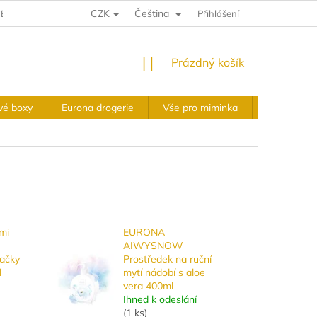
CZK
Čeština
E A VRÁCENÍ
VÝKUPNÍ PODMÍNKY
Přihlášení
OBCHODNÍ PODMÍNKY
NÁKUPNÍ
Prázdný košík
KOŠÍK
vé boxy
Eurona drogerie
Vše pro miminka
Slavnostní 
mi
EURONA
AIWYSNOW
račky
Prostředek na ruční
l
mytí nádobí s aloe
vera 400ml
Ihned k odeslání
(
1 ks
)