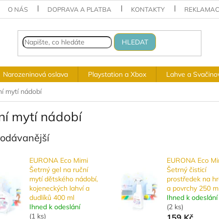
O NÁS
DOPRAVA A PLATBA
KONTAKTY
REKLAMAC
HLEDAT
Narozeninová oslava
Playstation a Xbox
Lahve a Svačino
í mytí nádobí
ní mytí nádobí
rodávanější
EURONA Eco Mimi
EURONA Eco Mi
Šetrný gel na ruční
Šetrný čisticí
mytí dětského nádobí,
prostředek na h
kojeneckých lahví a
a povrchy 250 m
dudlíků 400 ml
Ihned k odeslání
Ihned k odeslání
(
2 ks
)
(
1 ks
)
159 Kč