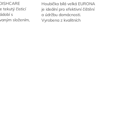
DISHCARE
Houbička bílá velká EURONA
 tekutý čisticí
je ideální pro efektivní čištění
ádobí s
a údržbu domácnosti.
vaným složením,
Vyrobena z kvalitních
radí i se silně
materiálů, zajišťuje vynikající
ým nádobím, hrnci a
absorpci a dlouhou životnost.
Jemná krémová
Skvělá pro...
e...