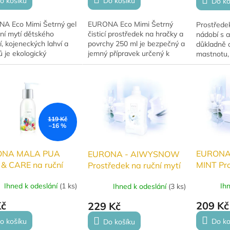
o košíku
Do košíku
Do ko
A Eco Mimi Šetrný gel
EURONA Eco Mimi Šetrný
Prostředek
ní mytí dětského
čisticí prostředek na hračky a
nádobí s a
, kojeneckých lahví a
povrchy 250 ml je bezpečný a
důkladně 
ů je ekologický
jemný přípravek určený k
mastnotu, 
ředek vyrobený z
čištění dětských hraček a
zaschlé zb
ních surovin, který
všech povrchů, se kterými
pokožce ru
 odstraňuje nečistoty
přicházejí děti...
suchou a ci
119 Kč
–16 %
ONA MALA PUA
EURONA
EURONA - AIWYSNOW
 & CARE na ruční
MINT Pro
Prostředek na ruční mytí
 nádobí 100ml
mytí nád
nádobí s aloe vera
Ihned k odeslání
(
1 ks
)
Ih
Ihned k odeslání
(
3 ks
)
1 l
1000ml
Kč
209 Kč
229 Kč
o košíku
Do ko
Do košíku