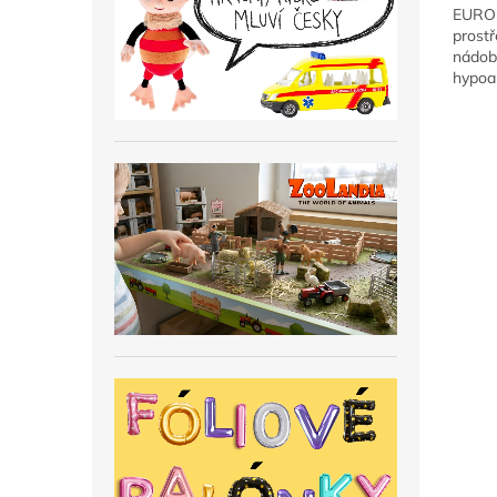
EURO
prostř
nádobí
hypoa
odstr
zaschl
pěna 
a...