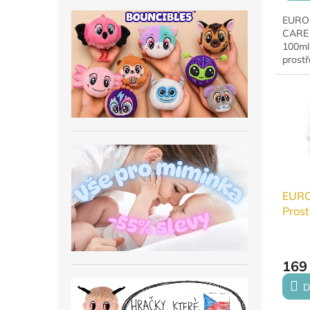
EURO
CARE 
100ml 
prostř
který 
mastno
na cest
EURO
Prost
nádo
169
D