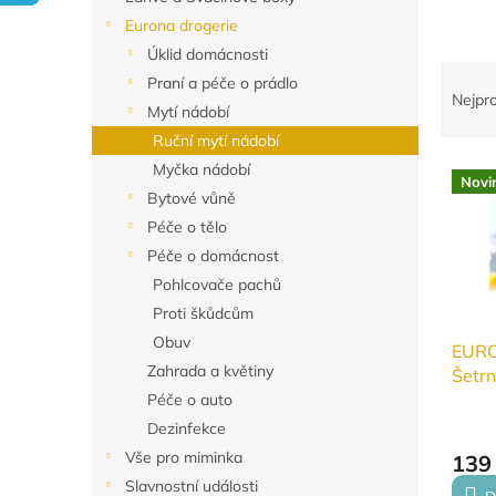
n
Eurona drogerie
e
Úklid domácnosti
l
Ř
Praní a péče o prádlo
a
Nejpr
Mytí nádobí
z
Ruční mytí nádobí
e
V
n
Myčka nádobí
Novi
ý
í
Bytové vůně
p
p
Péče o tělo
i
r
Péče o domácnost
s
o
Pohlcovače pachů
p
d
r
u
Proti škůdcům
o
k
Obuv
EURO
d
t
Zahrada a květiny
Šetrn
u
ů
dětsk
Péče o auto
k
kojen
Dezinfekce
t
dudlí
Vše pro miminka
ů
139
Slavnostní události