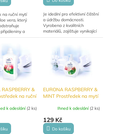
Do košíku
šíku
Je ideální pro efektivní čištění
 na ruční mytí
a údržbu domácnosti.
loe vera, který
Vyrobena z kvalitních
odstraňuje
materiálů, zajišťuje vynikající
připáleniny a
absorpci a dlouhou životnost.
ytky jídla. Šetrný k
Skvělá pro úklid kuchyní,
kou, vhodný i pro
koupelen a...
tlivou...
 RASPBERRY &
EURONA RASPBERRY &
středek na ruční
MINT Prostředek na mytí
obí s Aloe vera
nádobí s Aloe vera 400
ned k odeslání
(
2 ks
)
Ihned k odeslání
(
2 ks
)
ml
129 Kč
šíku
Do košíku