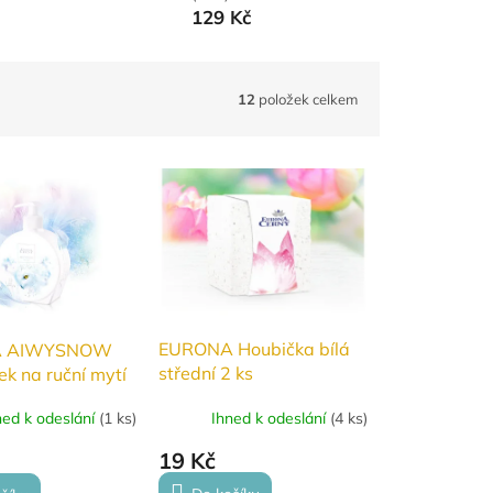
129 Kč
12
položek celkem
EURONA Houbička bílá
A AIWYSNOW
střední 2 ks
ek na ruční mytí
 aloe vera 400ml
Ihned k odeslání
(
4 ks
)
ned k odeslání
(
1 ks
)
19 Kč