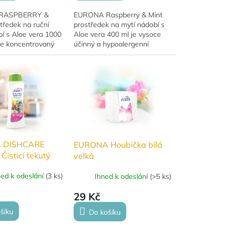
RASPBERRY &
EURONA Raspberry & Mint
tředek na ruční
prostředek na mytí nádobí s
í s Aloe vera 1000
Aloe vera 400 ml je vysoce
ce koncentrovaný
účinný a hypoalergenní
nou hypoalergenní
přípravek s jemnou ovocně-
 účinný proti
květinovou vůní. Tvoří
a šetrný k rukám.
bohatou pěnu,...
 DISHCARE
EURONA Houbička bílá
Čisticí tekutý
velká
 nádobí 250 ml
ned k odeslání
(
3 ks
)
Ihned k odeslání
(
>5 ks
)
29 Kč
šíku
Do košíku