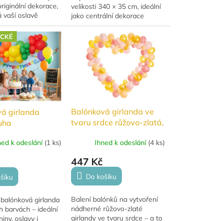
originální dekorace,
velikosti 340 × 35 cm, ideální
 vaší oslavě
jako centrální dekorace
nutelnou
narozeninové oslavy. Vyroben
. Tato kompletní
z kvalitní fólie s krásným
ICKÉ
 balónky je
leskem,...
Balónková girlanda ve
á girlanda
tvaru srdce růžovo-zlatá,
uha
160 cm
Ihned k odeslání
(
4 ks
)
ned k odeslání
(
1 ks
)
447 Kč
Do košíku
šíku
Balení balónků na vytvoření
 balónková girlanda
nádherné růžovo-zlaté
 barvách – ideální
girlandy ve tvaru srdce – a to
iny, oslavy i