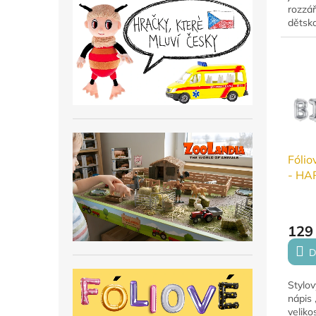
rozzář
dětsk
slavno
sestav
přibli
60...
Fólio
- HA
Stříb
129
D
Stylov
nápis
veliko