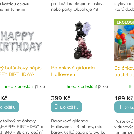
pro každou elegantní oslavu
stylová a 
í každou oslavu,
nebo party. Obsahuje 48
která dodá
ou párty nebo
černých a 12 zlatých balónků,
nezapome
stní událost. Po
které lze libovolně
atmosféru
ení dosahuje délky
EKOLOG
kombinovat a sestavit...
DIY sada s
žně 2 metry a obsahuje
ideální...
vý balónkový nápis
Balónková girlanda
Balónkov
PPY BIRTHDAY-
Halloween
pastel d
rná
Ihned k odeslání
(
1 ks
)
Ihned k odeslání
(
3 ks
)
Ih
 Kč
399 Kč
189 Kč
o košíku
Do košíku
Do ko
ý fóliový balónkový
Balónková girlanda
Pastelová
 „HAPPY BIRTHDAY“ o
Halloween – Bonbony, mix
v duhových
sti 340 × 35 cm, ideální
barev. Velká sada pro tvorbu
na narozen