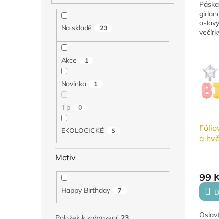
Páska
girlan
oslavy
Na skladě
23
večírk
vyřeza
jedno
Akce
balónk
1
Novinka
1
Tip
0
Fólio
EKOLOGICKÉ
5
a hv
Birth
Motiv
99 
Happy Birthday
7
D
Oslavt
Položek k zobrazení:
23