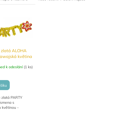
35 cm je složený z
vše potřebné včetně pásky
ch písmen, která
pro snadné sestavení.
a zlatá ALOHA
awajská květina
ned k odeslání
(
1 ks
)
šíku
 zlatá PARTY
písmena s
 květinou -