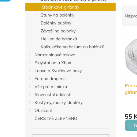
n
Balónkové girlandy
Ř
e
a
Stuhy na balónky
l
Nejpr
z
Balónky bubliny
e
Závaží na balónky
V
n
Helium do balónků
ý
í
Kalkulačka na helium do balónků
p
p
i
r
Narozeninová oslava
s
o
Playstation a Xbox
p
d
Lahve a Svačinové boxy
r
u
Eurona drogerie
o
k
Pásk
Vše pro miminka
d
t
girla
Slavnostní události
u
ů
k
Kostýmy, masky, doplňky
t
Oblečení
ů
55 
ČERSTVĚ ZLEVNĚNO
D