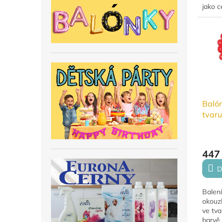
jako c
naroze
Vyrobe
krásný
Balón
tvar
160 
447
D
Balení
okouzl
ve tva
barvě 