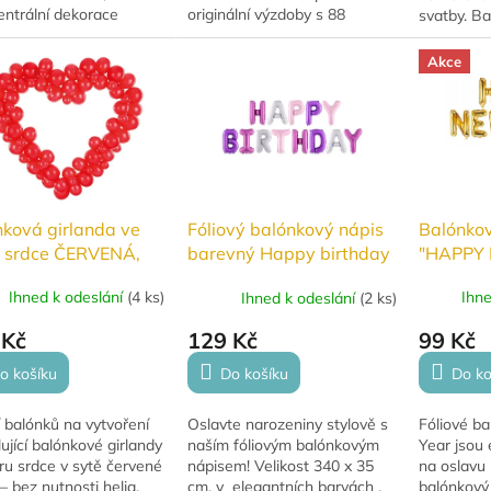
entrální dekorace
originální výzdoby s 88
svatby. Ba
ninové oslavy.
balónky, fóliovými doplňky a
pro snadn
n z kvalitní fólie s
potřebným příslušenstvím.
o délce cc
Akce
m leskem,...
Ideální na strašidelnou...
ková girlanda ve
Balónkov
Fóliový balónkový nápis
u srdce ČERVENÁ,
"HAPPY 
barevný Happy birthday
cm
370 x 35
Ihned k odeslání
(
4 ks
)
Ihn
Ihned k odeslání
(
2 ks
)
 Kč
99 Kč
129 Kč
o košíku
Do ko
Do košíku
 balónků na vytvoření
Fóliové b
Oslavte narozeniny stylově s
ující balónkové girlandy
Year jsou 
naším fóliovým balónkovým
ru srdce v sytě červené
na oslavu 
nápisem! Velikost 340 x 35
– bez nutnosti helia.
balónkový
cm, v elegantních barvách ,