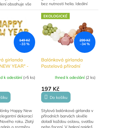
bez nutnosti helia. Ideální
lení obsahuje vše
jako dekorace na svatbu,
ou výrobu girlandy
baby shower, narozeniny
a 2 metry.
EKOLOGICKÉ
nebo romantické...
149 Kč
299 Kč
–33 %
–34 %
á girlanda
Balónková girlanda
NEW YEAR" -
Pastelová přírodní
 cm - zlatá
ed k odeslání
(
>5 ks
)
Ihned k odeslání
(
2 ks
)
197 Kč
šíku
Do košíku
alónky Happy New
Stylová balónková girlanda v
elegantní dekorací
přírodních barvách skvěle
Nového roku. Zlatý
doladí každou oslavu, svatbu
 nápis o rozměru
nebo focení. V balení najdeš