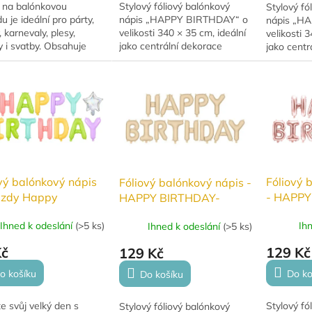
 na balónkovou
Stylový fóliový balónkový
Stylový fó
du je ideální pro párty,
nápis „HAPPY BIRTHDAY“ o
nápis „H
, karnevaly, plesy,
velikosti 340 × 35 cm, ideální
velikosti 
y i svatby. Obsahuje
jako centrální dekorace
jako centr
né otvory, do kterých
narozeninové oslavy.
narozenin
duše vložíte zauzlované
Vyroben z kvalitní fólie s
z kvalitní 
y na...
krásným leskem,...
leskem,...
vý balónkový nápis
Fóliový 
Fóliový balónkový nápis -
ězdy Happy
- HAPPY
HAPPY BIRTHDAY-
day mix barev
Růžovoz
Béžová
Ihned k odeslání
(
>5 ks
)
Ih
Ihned k odeslání
(
>5 ks
)
Kč
129 Kč
129 Kč
o košíku
Do ko
Do košíku
e svůj velký den s
Stylový fó
Stylový fóliový balónkový