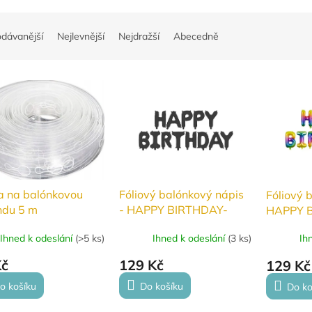
odávanější
Nejlevnější
Nejdražší
Abecedně
a na balónkovou
Fóliový balónkový nápis
Fóliový 
ndu 5 m
- HAPPY BIRTHDAY-
HAPPY 
Černá
Duhová
Ihned k odeslání
(
>5 ks
)
Ihned k odeslání
(
3 ks
)
Ih
Kč
129 Kč
129 Kč
o košíku
Do košíku
Do ko