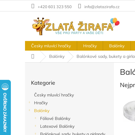
Přejít
+420 601 323 550
info@zlatazirafa.cz
na
obsah
Česky mluvící hračky
Hračky
Balónky
Domů
Balónky
Balónkové sady, bukety a girl
P
Bal
o
Přeskočit
s
Kategorie
kategorie
Nejp
t
r
Česky mluvící hračky
a
Hračky
n
Balónky
n
í
Fóliové Balónky
p
Latexové Balónky
a
Balónkové sady, bukety a girlandy