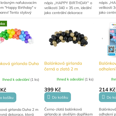
 krásným nafukovacím
nápis „H
nápis „HAPPY BIRTHDAY“ o
em "Happy Birthday" v
velikosti 
velikosti 340 × 35 cm, ideální
arev! Tento stylový
jako centr
jako centrální dekorace
da je ideální pro každou
narozenino
narozeninové oslavy. Vyroben
eninovou párty a dodá
Vyroben z k
z kvalitní fólie s krásným
nka
 oslavení...
krásným le
leskem,...
Balónková girlanda
Balónkov
nková girlanda Duha
černá a zlatá 2 m
odhalení
miminka
Ihned k odeslání
(
1 ks
)
Ih
Ihned k odeslání
(
1 ks
)
399 Kč
214 Kč
 Kč
Do košíku
Do ko
o košíku
Černo-zlatá balónková
Balónková
ková girlanda Duha 2 m
girlanda je skvělým doplňkem
odhalení p
evná dekorace, která