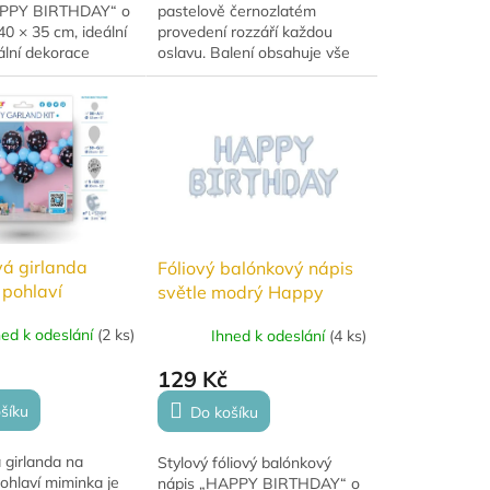
APPY BIRTHDAY“ o
pastelově černozlatém
340 × 35 cm, ideální
provedení rozzáří každou
ální dekorace
oslavu. Balení obsahuje vše
vé oslavy.
potřebné k vytvoření
valitní fólie s
působivé dekorace o délce až
skem,...
2 metry.
á girlanda
Fóliový balónkový nápis
 pohlaví
světle modrý Happy
birthday
ned k odeslání
(
2 ks
)
Ihned k odeslání
(
4 ks
)
129 Kč
šíku
Do košíku
 girlanda na
Stylový fóliový balónkový
ohlaví miminka je
nápis „HAPPY BIRTHDAY“ o