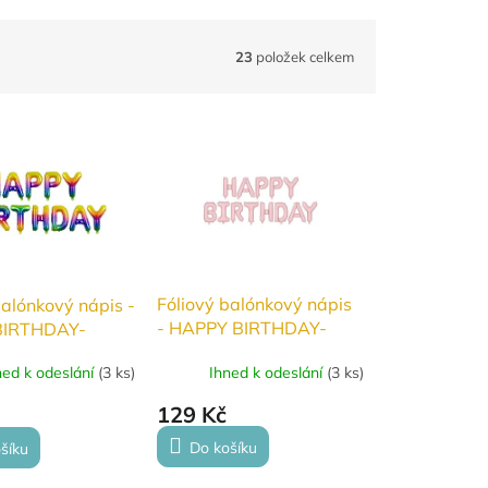
23
položek celkem
Fóliový balónkový nápis
balónkový nápis -
- HAPPY BIRTHDAY-
BIRTHDAY-
Světle růžová
Ihned k odeslání
(
3 ks
)
ned k odeslání
(
3 ks
)
129 Kč
Do košíku
šíku