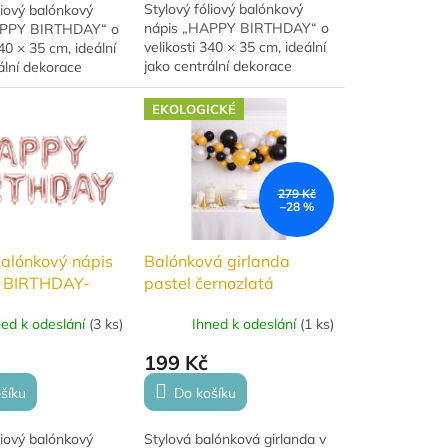
Stylový fóliový balónkový
liový balónkový
nápis „HAPPY BIRTHDAY“ o
APPY BIRTHDAY“ o
velikosti 340 × 35 cm, ideální
340 × 35 cm, ideální
jako centrální dekorace
ální dekorace
narozeninové oslavy.
ové oslavy. Vyroben
Vyroben z kvalitní fólie s
fólie s krásným
EKOLOGICKÉ
krásným leskem,...
279 Kč
–28 %
balónkový nápis
Balónková girlanda
 BIRTHDAY-
pastel černozlatá
latá
ned k odeslání
(
3 ks
)
Ihned k odeslání
(
1 ks
)
199 Kč
šíku
Do košíku
liový balónkový
Stylová balónková girlanda v