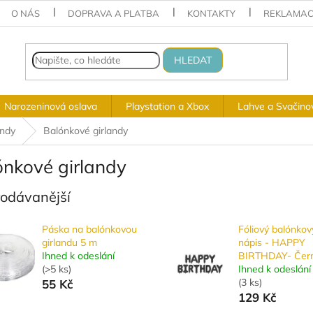
O NÁS
DOPRAVA A PLATBA
KONTAKTY
REKLAMAC
HLEDAT
Narozeninová oslava
Playstation a Xbox
Lahve a Svačino
andy
Balónkové girlandy
ónkové girlandy
rodávanější
Páska na balónkovou
Fóliový balónkov
girlandu 5 m
nápis - HAPPY
Ihned k odeslání
BIRTHDAY- Čer
(
>5 ks
)
Ihned k odeslání
(
3 ks
)
55 Kč
129 Kč