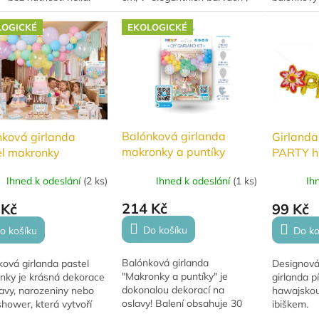
í dekorace na
cca 370 × 
ideální dekorace pro každou
týna, svatbu nebo
jednotlivý
narozeninovou párty.
LOGICKÉ
EKOLOGICKÉ
ické...
mají...
Balónková girlanda
nková girlanda
Girland
makronky a puntíky
el makronky
PARTY h
- 3m
Ihned k odeslání
(
1 ks
)
Ihned k odeslání
(
2 ks
)
Ih
214 Kč
 Kč
99 Kč
Do košíku
o košíku
Do ko
Balónková girlanda
ová girlanda pastel
Designová
"Makronky a puntíky" je
nky je krásná dekorace
girlanda 
dokonalou dekorací na
avy, narozeniny nebo
hawajskou
oslavy! Balení obsahuje 30
hower, která vytvoří
ibiškem.
malých balónků (13 cm), 30
ou a slavnostní