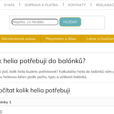
O NÁS
DOPRAVA A PLATBA
KONTAKTY
REKLAMAC
HLEDAT
Narozeninová oslava
Playstation a Xbox
Lahve a Svačino
k helia potřebuji do balónků?
si jistí, kolik helia budete potřebovat? Kalkulačka helia do balónků vá
u heliovou lahev podle počtu, typu a velikosti balónků.
čítat kolik helia potřebuji
ónky 1