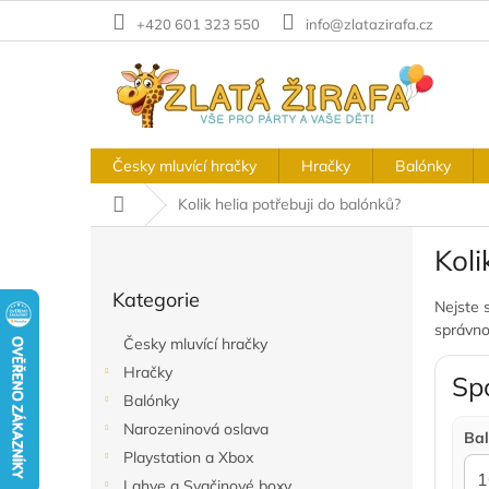
Přejít
+420 601 323 550
info@zlatazirafa.cz
na
obsah
Česky mluvící hračky
Hračky
Balónky
Domů
Kolik helia potřebuji do balónků?
P
Koli
o
Přeskočit
s
Kategorie
kategorie
t
Nejste 
správno
r
Česky mluvící hračky
a
Hračky
n
Spo
Balónky
n
í
Narozeninová oslava
Bal
p
Playstation a Xbox
a
Lahve a Svačinové boxy