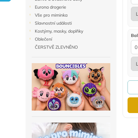
n
Eurona drogerie
e
Vše pro miminka
l
Slavnostní události
Kostýmy, masky, doplňky
Bal
Oblečení
ČERSTVĚ ZLEVNĚNO