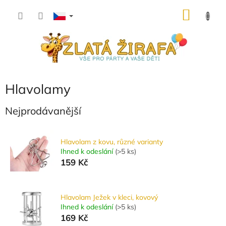
Přejít
NÁKU
na
obsah
KOŠÍK
Hlavolamy
Nejprodávanější
Hlavolam z kovu, různé varianty
Ihned k odeslání
(
>5 ks
)
159 Kč
Hlavolam Ježek v kleci, kovový
Ihned k odeslání
(
>5 ks
)
169 Kč