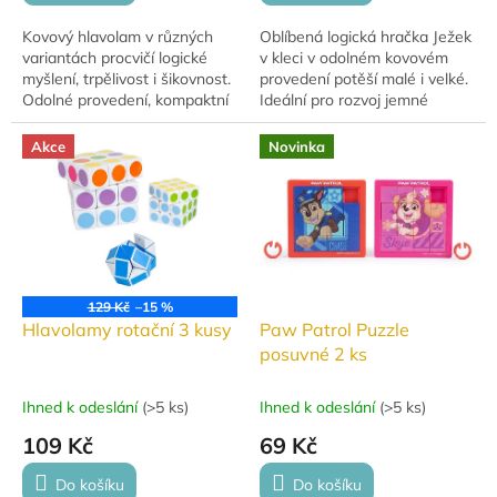
Kovový hlavolam v různých
Oblíbená logická hračka Ježek
variantách procvičí logické
v kleci v odolném kovovém
myšlení, trpělivost i šikovnost.
provedení potěší malé i velké.
Odolné provedení, kompaktní
Ideální pro rozvoj jemné
rozměr 7 × 7 × 3 cm a návod
motoriky a trpělivosti. Tato
součástí balení. Vhodné od 6
klasická hra zůstává populární
Akce
Novinka
let.
díky...
129 Kč
–15 %
Hlavolamy rotační 3 kusy
Paw Patrol Puzzle
posuvné 2 ks
Ihned k odeslání
(
>5 ks
)
Ihned k odeslání
(
>5 ks
)
109 Kč
69 Kč
Do košíku
Do košíku