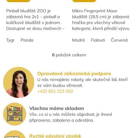
Pinball bludiště ZOO je
Mikro Fingerprint Maze
zábavná hra 2v1 – pinball a
bludiště (18,5 cm) je zábavná
kuličkové bludiště v jednom.
hračka pro všechny věkové
Dostupné ve dvou motivech –
kategorie, která přináší výzvu
panda nebo tygr. Rozměr cca
v podobě miniaturního
9 × 16 cm. Vhodné od 4 let.
Tygr
Panda
bludiště. K dispozici ve dvou
Modrá
Fialová
Červená
R
variantách.
6
položek celkem
O
v
l
Opravdová zákaznická podpora
á
U nás nenajdete roboty, ale skutečné lidi, kteří
d
se vám budou věnovat.
a
+420 601 323 550
c
í
p
Všechno máme skladem
r
Vše, co si u nás můžete objednat, je ihned
v
připraveno, zabaleno a odesláno.
k
y
v
Rychlé odeslání zásilek