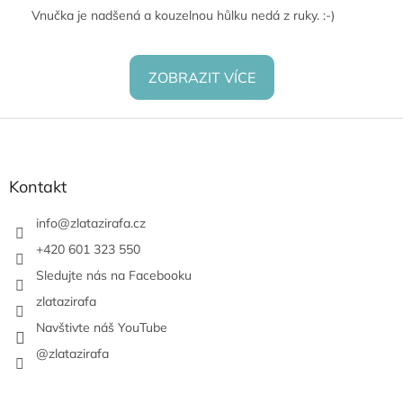
Vnučka je nadšená a kouzelnou hůlku nedá z ruky. :-)
ZOBRAZIT VÍCE
Z
á
p
a
Kontakt
t
í
info
@
zlatazirafa.cz
+420 601 323 550
Sledujte nás na Facebooku
zlatazirafa
Navštivte náš YouTube
@zlatazirafa