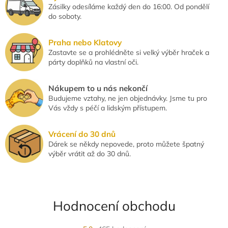
ý
Zásilky odesíláme každý den do 16:00. Od pondělí
p
do soboty.
i
s
u
Praha nebo Klatovy
Zastavte se a prohlédněte si velký výběr hraček a
párty doplňků na vlastní oči.
Nákupem to u nás nekončí
Budujeme vztahy, ne jen objednávky. Jsme tu pro
Vás vždy s péčí a lidským přístupem.
Vrácení do 30 dnů
Dárek se někdy nepovede, proto můžete špatný
výběr vrátit až do 30 dnů.
Hodnocení obchodu