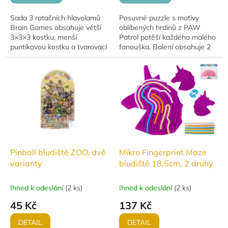
Sada 3 rotačních hlavolamů
Posuvné puzzle s motivy
Brain Games obsahuje větší
oblíbených hrdinů z PAW
3×3×3 kostku, menší
Patrol potěší každého malého
puntíkovou kostku a tvarovací
fanouška. Balení obsahuje 2
polygon „had“. Skvělá zábava
čtverečková posuvná puzle s
pro rozvoj logiky, soustředění
obrázky Chase a Skye. Děti
a jemné...
skládáním rozvíjí...
Pinball bludiště ZOO, dvě
Mikro Fingerprint Maze
varianty
bludiště 18,5cm, 2 druhy
Ihned k odeslání
(
2 ks
)
Ihned k odeslání
(
2 ks
)
45 Kč
137 Kč
DETAIL
DETAIL