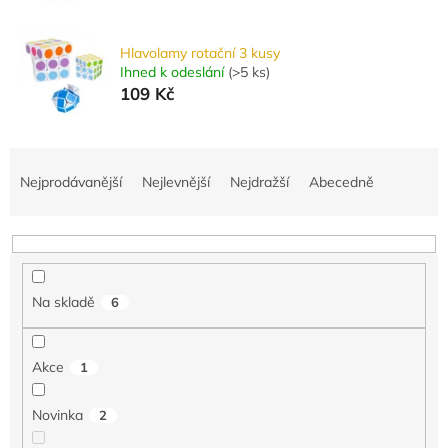
Hlavolamy rotační 3 kusy
Ihned k odeslání
(
>5 ks
)
109 Kč
Ř
a
Nejprodávanější
Nejlevnější
Nejdražší
Abecedně
z
e
n
í
p
Na skladě
6
r
o
d
Akce
1
u
k
Novinka
2
t
ů