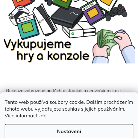
Recenze zobrazené na těchto stránkách neověřujeme, ale
kontrolujeme a odstraňujeme podvodný obsah, pokud je
Tento web používá soubory cookie. Dalším procházením
identifikován.
tohoto webu vyjadřujete souhlas s jejich používáním..
Více informací
zde
.
Nastavení
Vytvořil Shoptet