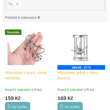
Tip
0
Položek k zobrazení:
6
V
Novinka
ý
p
i
s
p
r
o
205 Kč
–17 %
d
Hlavolam z kovu, různé
Hlavolam Ježek v kleci,
u
varianty
kovový
k
t
Ihned k odeslání
(
>5 ks
)
Ihned k odeslání
(
>5 ks
)
ů
159 Kč
169 Kč
Do košíku
Do košíku