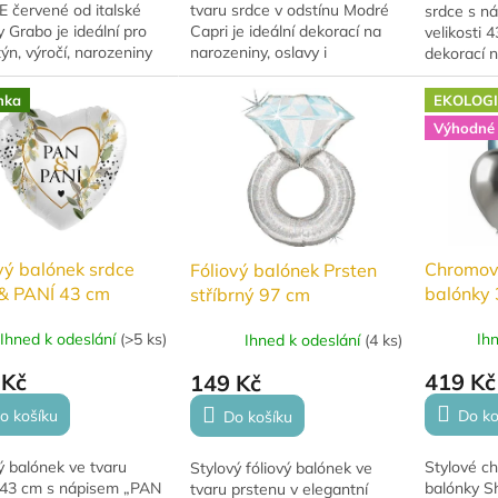
 červené od italské
tvaru srdce v odstínu Modré
srdce s n
 Grabo je ideální pro
Capri je ideální dekorací na
velikosti 
ýn, výročí, narozeniny
narozeniny, oslavy i
dekorací n
omantické oslavy. Lze
tematické party.
se svobod
knout vzduchem i
romantick
nka
EKOLOG
 a využít...
pro nafouk
Výhodné 
vý balónek srdce
Chromov
Fóliový balónek Prsten
& PANÍ 43 cm
balónky 
stříbrný 97 cm
50ks
Ihned k odeslání
(
>5 ks
)
Ih
Ihned k odeslání
(
4 ks
)
 Kč
419 Kč
149 Kč
o košíku
Do ko
Do košíku
ý balónek ve tvaru
Stylové c
Stylový fóliový balónek ve
 43 cm s nápisem „PAN
balónky S
tvaru prstenu v elegantní