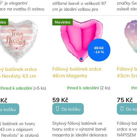
“ je elegantní
značky Ge
stříbrné barvě o velikosti 97
ce na svatbu či oslavu
oslavě ele
cm je ideální volbou pro
anželů. Vhodný k
vzhled. V 
výjimečné oslavy. Skvěle se
nutí heliem i
ks balónků
hodí na rozlučky se
nka
Novinka
hem.
chromových
svobodou, zásnubní...
69 Kč
–14 %
Fóliový balónek srdce
Fóliový 
vý balónek srdce
46cm Magenta
43cm Sr
 Nevěsty 43 cm
Ombré
Ihned k odeslání
(
2 ks
)
Ih
Ihned k odeslání
(
>5 ks
)
59 Kč
75 Kč
 Kč
Do košíku
Do ko
o košíku
Stylový fóliový balónek ve
Fóliový ba
ý balónek ve tvaru
tvaru srdce v výrazné barvě
srdce o ve
 43 cm s nápisem
magenta je ideální dekorace
NÁPISEM 
Nevěsty“ je stylová