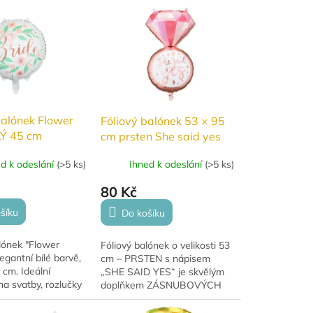
t vzduchem i
užít...
balónek Flower
Fóliový balónek 53 × 95
LÝ 45 cm
cm prsten She said yes
ed k odeslání
(
>5 ks
)
Ihned k odeslání
(
>5 ks
)
80 Kč
šíku
Do košíku
lónek "Flower
Fóliový balónek o velikosti 53
legantní bílé barvě,
cm – PRSTEN s nápisem
cm. Ideální
„SHE SAID YES“ je skvělým
a svatby, rozlučky
doplňkem ZÁSNUBOVÝCH
ou nebo
oslav. PRO RADOST. Má
 oslavy.
krásné stálé barvy a hodí se