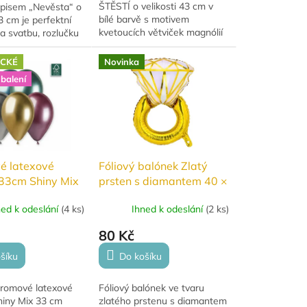
ŠTĚSTÍ o velikosti 43 cm v
ápisem „Nevěsta“ o
bílé barvě s motivem
43 cm je perfektní
kvetoucích větviček magnólií
a svatbu, rozlučku
je elegantní dekorací pro
ou nebo
slavnostní příležitosti. Vhodný
ou oslavu. Vhodný
ICKÉ
Novinka
pro...
nutí heliem...
balení
é latexové
Fóliový balónek Zlatý
33cm Shiny Mix
prsten s diamantem 40 ×
53 cm
ned k odeslání
(
4 ks
)
Ihned k odeslání
(
2 ks
)
80 Kč
šíku
Do košíku
hromové latexové
Fóliový balónek ve tvaru
hiny Mix 33 cm
zlatého prstenu s diamantem