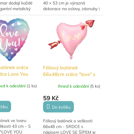
mar dodají každé
40 × 53 cm je výrazná
gantní metalický
dekorace na oslavy, zásnuby i
balení najdete 50
rozlučky se svobodou.
 v mixu lesklých
Vhodný k nafouknutí heliem i
 odstínů,...
vzduchem.
balónek srdce
Fóliový balónek
dce Love You
66x48cm srdce "love" s
šípem
ned k odeslání
(
1 ks
)
Ihned k odeslání
(
5 ks
)
59 Kč
šíku
Do košíku
lónek ve tvaru
Fóliový balónek o velikosti
likosti 43 cm – S
66x48 cm - SRDCE s
"LOVE YOU
nápisem LOVE SE ŠÍPEM je