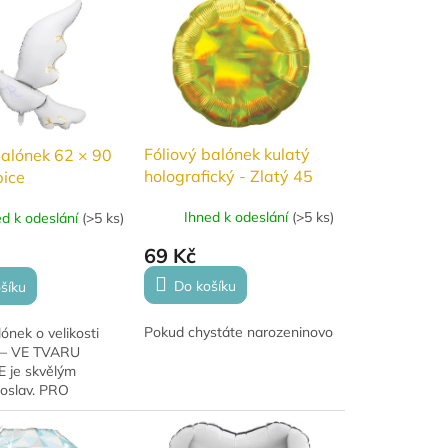
na narozeniny, výročí i...
Fóliový balónek kulatý
balónek 62 × 90
holografický - Zlatý 45
ice
Ihned k odeslání
(
>5 ks
)
ed k odeslání
(
>5 ks
)
69 Kč
Do košíku
šíku
Pokud chystáte narozeninovou oslavu nebo part
lónek o velikosti
 – VE TVARU
 je skvělým
oslav. PRO
á krásné stálé
dí se na
 výročí, oslavy.