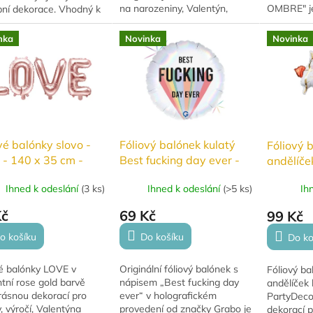
na narozeniny, Valentýn,
OMBRE" j
bní dekorace. Vhodný k
svatbu i romantickou oslavu.
doplňkem 
nutí heliem i
K balónkům doporučujeme
RADOST. M
em, ideální pro
nka
Novinka
Novinka
dokoupit:...
barvy a ho
ku se svobodou i
narozeniny,
.
vé balónky slovo -
Fóliový balónek kulatý
Fóliový 
- 140 x 35 cm -
Best fucking day ever -
andělíče
gold
holografický 46 cm
cm
Ihned k odeslání
(
3 ks
)
Ihned k odeslání
(
>5 ks
)
Ih
Kč
69 Kč
99 Kč
o košíku
Do košíku
Do ko
vé balónky LOVE v
Originální fóliový balónek s
Fóliový b
tní rose gold barvě
nápisem „Best fucking day
andělíček 
rásnou dekorací pro
ever“ v holografickém
PartyDeco 
, výročí, Valentýna
provedení od značky Grabo je
dekorací p