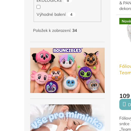
EKOLOGICKÉ
5
& PANÍ
dekora
novom
Výhodné balení
4
nafouk
Novi
vzduc
Položek k zobrazení:
34
Fólio
Team
109
D
Fóliov
srdce
„Team 