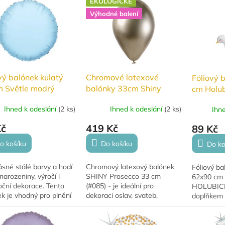
EKOLOGICKÉ
. Lze nafouknout...
Výhodné balení
vý balónek kulatý
Chromové latexové
Fóliový 
m Světle modrý
balónky 33cm Shiny
cm Holub
Prosecco 50ks #085
Ihned k odeslání
(
2 ks
)
Ihned k odeslání
(
2 ks
)
Ihn
Kč
419 Kč
89 Kč
o košíku
Do košíku
Do ko
sné stálé barvy a hodí
Chromový latexový balónek
Fóliový ba
narozeniny, výročí i
SHINY Prosecco 33 cm
62x90 cm
oční dekorace. Tento
(#085) - je ideální pro
HOLUBICE
k je vhodný pro plnění
dekoraci oslav, svateb,
doplňkem 
, lze jej též nafouknout
narozenin a večírků. Vhodný
RADOST. M
 vzduchem.
pro nafouknutí vzduchem i
barvy a ho
héliem, při použití hélia je...
narozeniny,