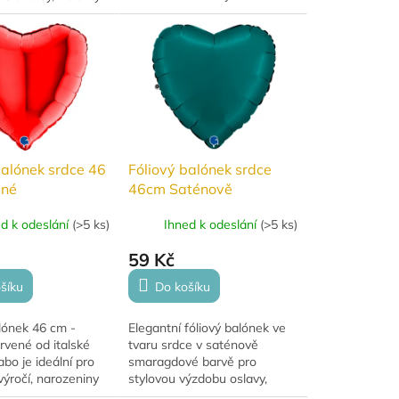
nafouknutí heliem i
ké oslavy. Po
vzduchem, ideální na
 má velikost cca 67
rozlučku se svobodou i
ytvoří...
svatbu.
balónek srdce 46
Fóliový balónek srdce
ené
46cm Saténově
smaragdové
ed k odeslání
(
>5 ks
)
Ihned k odeslání
(
>5 ks
)
59 Kč
šíku
Do košíku
lónek 46 cm -
Elegantní fóliový balónek ve
vené od italské
tvaru srdce v saténově
bo je ideální pro
smaragdové barvě pro
výročí, narozeniny
stylovou výzdobu oslavy,
ntické oslavy. Lze
svatby i Valentýna.