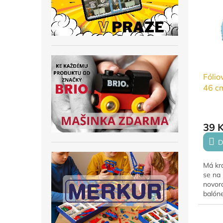
oslavy
Fólio
46 c
39 
D
Má krá
se na 
novor
balóne
héliem
pouze