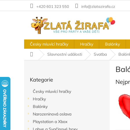
Přejít
+420 601 323 550
info@zlatazirafa.cz
na
obsah
Česky mluvící hračky
Hračky
Balónky
Domů
Slavnostní události
Svatba
Balón
P
Bal
o
Přeskočit
s
Kategorie
kategorie
Nejp
t
r
Česky mluvící hračky
a
Hračky
n
Balónky
n
í
Narozeninová oslava
p
Playstation a Xbox
a
Lahve a Svačinové boxy