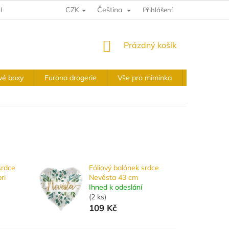
CZK
Čeština
E A VRÁCENÍ
VÝKUPNÍ PODMÍNKY
Přihlášení
OBCHODNÍ PODMÍNKY
NÁKUPNÍ
Prázdný košík
KOŠÍK
vé boxy
Eurona drogerie
Vše pro miminka
Slavnostní 
srdce
Fóliový balónek srdce
ri
Nevěsta 43 cm
Ihned k odeslání
(
2 ks
)
109 Kč