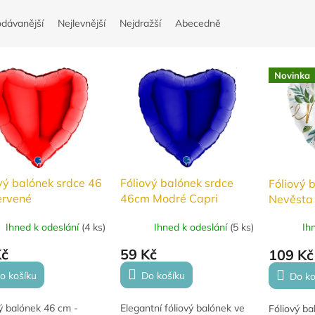
odávanější
Nejlevnější
Nejdražší
Abecedně
Novinka
vý balónek srdce 46
Fóliový balónek srdce
Fóliový 
ervené
46cm Modré Capri
Nevěsta
Ihned k odeslání
(
4 ks
)
Ihned k odeslání
(
5 ks
)
Ih
Kč
59 Kč
109 Kč
o košíku
Do košíku
Do ko
ý balónek 46 cm -
Elegantní fóliový balónek ve
Fóliový ba