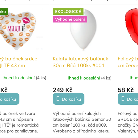
omantické oslavy.
nepřehlédnutelnou dekorací
i romantic
kový nápis má rozměr
na každou oslavu. Kulatý
nafouknutí
nka
EKOLOGICKÉ
0 × 35 cm, je určený...
balónek o velikosti...
× 77 cm a v
Výhodné balení
vý balónek srdce
Fóliový 
Kulatý latexový balónek
JI TĚ 43 cm
cm červ
30cm Bílá 100ks #001
Ihned k odeslání
(
4 ks
)
Ihn
Ihned k odeslání
(
4 ks
)
 Kč
58 Kč
249 Kč
o košíku
Do ko
Do košíku
ý balónek ve tvaru
Fóliový ba
Výhodné balení kulatých
 43 cm s nápisem
SRDCE čer
latexových balónků Gemar 30
I TĚ“ je romantická
značky Gra
cm balení 100 ks, kód #009.
ace pro zamilované.
Valentýn, 
Vyrobeno z přírodního latexu,
 k nafouknutí heliem i
nebo roma
vhodné pro oslavy, party a