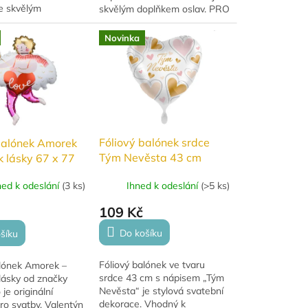
e skvělým
skvělým doplňkem oslav. PRO
oslav. PRO
RADOST. Má krásné stálé
á krásné stálé
barvy a hodí se na
Novinka
dí se na
narozeniny, výročí, oslavy.
 výročí i...
Tento...
Fóliový balónek srdce
balónek Amorek
Tým Nevěsta 43 cm
k lásky 67 x 77
Ihned k odeslání
(
>5 ks
)
ned k odeslání
(
3 ks
)
109 Kč
Do košíku
šíku
Fóliový balónek ve tvaru
alónek Amorek –
srdce 43 cm s nápisem „Tým
lásky od značky
Nevěsta“ je stylová svatební
je originální
dekorace. Vhodný k
ro svatby, Valentýn