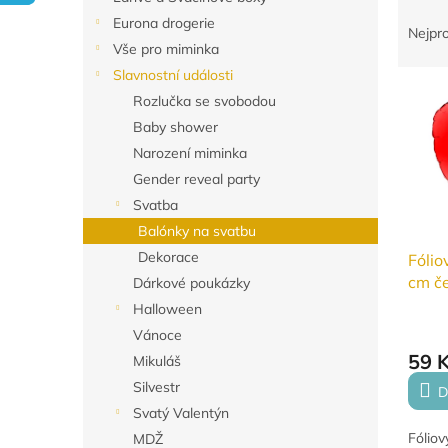
Ř
n
Eurona drogerie
a
e
Nejpr
Vše pro miminka
z
l
e
Slavnostní události
V
n
Rozlučka se svobodou
ý
í
Baby shower
p
p
Narození miminka
i
r
Gender reveal party
s
o
p
d
Svatba
r
u
Balónky na svatbu
o
k
Dekorace
Fólio
d
t
cm č
Dárkové poukázky
u
ů
Halloween
k
t
Vánoce
ů
59 
Mikuláš
Silvestr
D
Svatý Valentýn
Fóliov
MDŽ