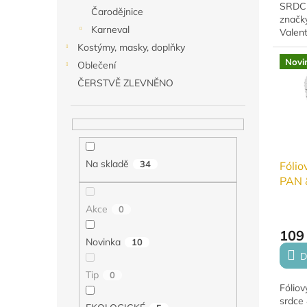
SRDCE
Čarodějnice
značky
Karneval
Valent
nebo r
Kostýmy, masky, doplňky
nafou
Novi
Oblečení
héliem
ČERSTVĚ ZLEVNĚNO
Na skladě
34
Fólio
PAN 
Akce
0
109
Novinka
10
D
Tip
0
Fóliov
srdce