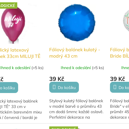
em, ideální jako dárek
nafouknou
dekorace, lze nafukovat
LOGICKÉ
.
héliem a vy
vzduchem i...
Fóliový balónek kulatý -
Fóliový 
ický latexový
modrý 43 cm
Bride BÍ
nek 33cm MILUJI TĚ
ůžová / červená /
Ihned k odeslání
(
>5 ks
)
Ihn
Ihned k odeslání
(
>5 ks
)
ó
39 Kč
39 Kč
Kč
Do košíku
Do ko
o košíku
Stylový kulatý fóliový balónek
Fóliový ba
cký latexový balónek
v modré barvě o průměru 43
Bride" v e
JI TĚ“ 33 cm v
cm dodá šmrnc každé oslavě.
průměr 45 
tickém barevném mixu
Perfektní dekorace na
dekorace n
 / červená / bordó je
narozeniny, večírky nebo
se svobod
í pro Valentýn, výročí,
baby shower.
romantické
y nebo romantické