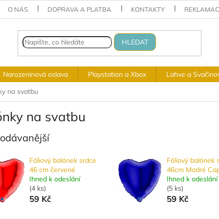
O NÁS
DOPRAVA A PLATBA
KONTAKTY
REKLAMAC
HLEDAT
Narozeninová oslava
Playstation a Xbox
Lahve a Svačino
ky na svatbu
ónky na svatbu
rodávanější
Fóliový balónek srdce
Fóliový balónek 
46 cm červené
46cm Modré Cap
Ihned k odeslání
Ihned k odeslání
(
4 ks
)
(
5 ks
)
59 Kč
59 Kč