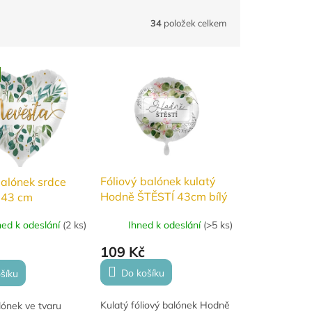
34
položek celkem
Fóliový balónek kulatý
balónek srdce
Hodně ŠTĚSTÍ 43cm bílý
 43 cm
Ihned k odeslání
(
>5 ks
)
ned k odeslání
(
2 ks
)
109 Kč
Do košíku
šíku
Kulatý fóliový balónek Hodně
lónek ve tvaru