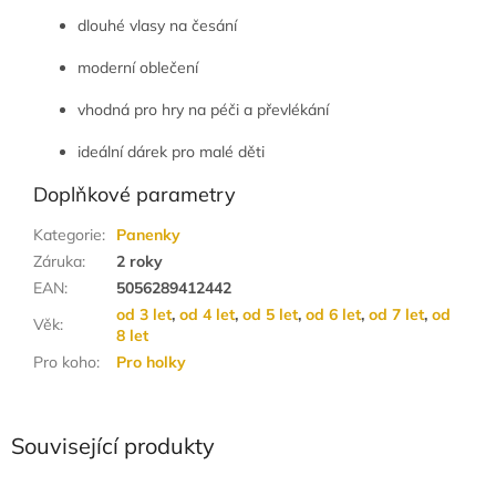
dlouhé vlasy na česání
moderní oblečení
vhodná pro hry na péči a převlékání
ideální dárek pro malé děti
Doplňkové parametry
Kategorie
:
Panenky
Záruka
:
2 roky
EAN
:
5056289412442
od 3 let
,
od 4 let
,
od 5 let
,
od 6 let
,
od 7 let
,
od
Věk
:
8 let
Pro koho
:
Pro holky
Související produkty