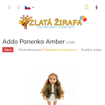
Přejít
NÁKU
na
obsah
KOŠÍK
Addo Panenka Amber
14295
Průměrné
Neohodnoceno
Podrobnosti hodnocení
Značka:
Addo
Akce
hodnocení
produktu
je
0,0
z
5
hvězdiček.