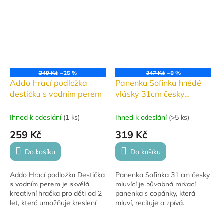
349 Kč
–25 %
347 Kč
–8 %
Addo Hrací podložka
Panenka Sofinka hnědé
destička s vodním perem
vlásky 31cm česky
mluvící
Ihned k odeslání
(
1 ks
)
Ihned k odeslání
(
>5 ks
)
259 Kč
319 Kč
Do košíku
Do košíku
Addo Hrací podložka Destička
Panenka Sofinka 31 cm česky
s vodním perem je skvělá
mluvící je půvabná mrkací
kreativní hračka pro děti od 2
panenka s copánky, která
let, která umožňuje kreslení
mluví, recituje a zpívá.
vodou bez nepořádku,