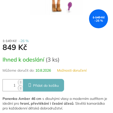
1 149 Kč
–26 %
1 149 Kč
–26 %
849 Kč
Měrná
Ihned k odeslání
(
3 ks
)
cena:
Můžeme doručit do:
10.8.2026
Možnosti doručení
Přidat do košíku
Panenka Amber 46 cm
s dlouhými vlasy a moderním outfitem je
ideální pro
hraní, převlékání i česání účesů
. Skvělá kamarádka
pro každodenní dětská dobrodružství.