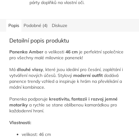
párty doplňků na vlastní oči.
Popis
Podobné (4)
Diskuze
Detailní popis produktu
Panenka Amber
o velikosti
46 cm
je perfektní společnice
pro všechny malé milovnice panenek!
Má
dlouhé vlasy
, které jsou ideální pro česání, zaplétání i
vytváření nových účesů. Stylový
moderní outfit
dodává
panence trendy vzhled a inspiruje k hrám na převlékání a
módní kombinace.
Panenka podporuje
kreativitu, fantazii i rozvoj jemné
motoriky
a rychle se stane oblíbenou kamarádkou pro
každodenní hraní.
Vlastnosti:
velikost: 46 cm