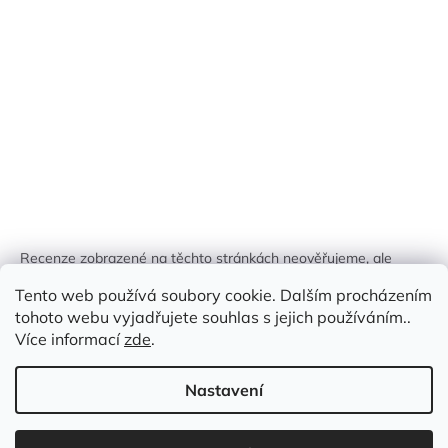
Recenze zobrazené na těchto stránkách neověřujeme, ale
kontrolujeme a odstraňujeme podvodný obsah, pokud je
Tento web používá soubory cookie. Dalším procházením
identifikován.
tohoto webu vyjadřujete souhlas s jejich používáním..
Více informací
zde
.
Nastavení
Vytvořil Shoptet