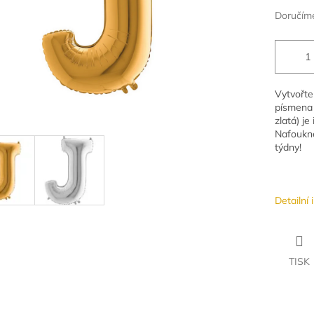
Doručíme
Vytvořte
písmena 
zlatá) je
Nafoukně
týdny!
Detailní
TISK