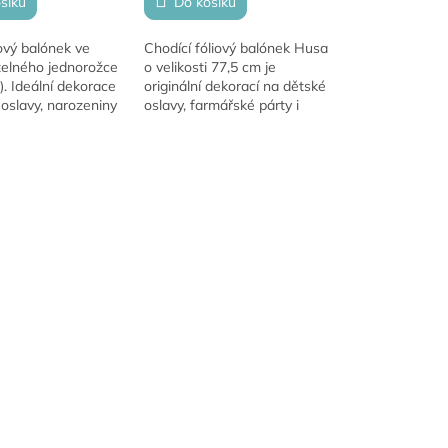
šíku
Do košíku
iový balónek ve
Chodící fóliový balónek Husa
zelného jednorožce
o velikosti 77,5 cm je
. Ideální dekorace
originální dekorací na dětské
oslavy, narozeniny
oslavy, farmářské párty i
ické párty.
tematické výzdoby. Po
ouknutí a stabilní
naplnění heliem se díky
pohyblivým nohám...