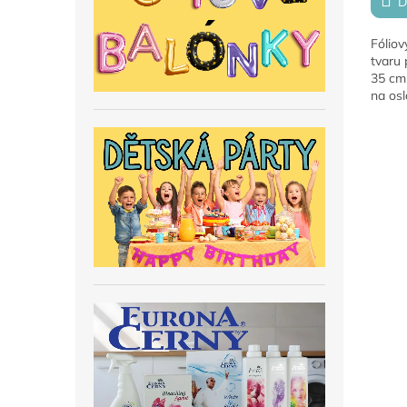
D
Fóliov
tvaru p
35 cm
na osl
dárek
vzduc