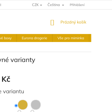
CZK
Čeština
E A VRÁCENÍ
VÝKUPNÍ PODMÍNKY
Přihlášení
OBCHODNÍ PODMÍNKY
NÁKUPNÍ
Prázdný košík
KOŠÍK
vé boxy
Eurona drogerie
Vše pro miminka
Slavnostní 
vné varianty
 Kč
e variantu