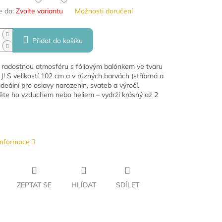
 do:
Zvolte variantu
Možnosti doručení
Přidat do košíku
 radostnou atmosféru s fóliovým balónkem ve tvaru
J! S velikostí 102 cm a v různých barvách (stříbrná a
 ideální pro oslavy narozenin, svateb a výročí.
te ho vzduchem nebo heliem – vydrží krásný až 2
 informace
ZEPTAT SE
HLÍDAT
SDÍLET