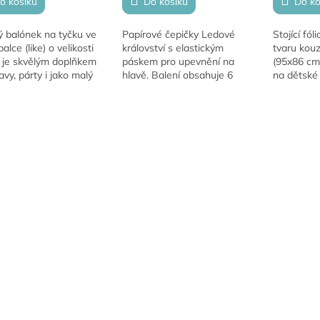
o košíku
Do košíku
Do ko
ý balónek na tyčku ve
Papírové čepičky Ledové
Stojící fól
alce (like) o velikosti
království s elastickým
tvaru kou
 je skvělým doplňkem
páskem pro upevnění na
(95x86 cm)
avy, párty i jako malý
hlavě. Balení obsahuje 6
na dětské 
. Lze nafouknout
kusů. Průměr čepičky: 13,5
nebo temat
hem.
cm.
Snadné naf
základna.