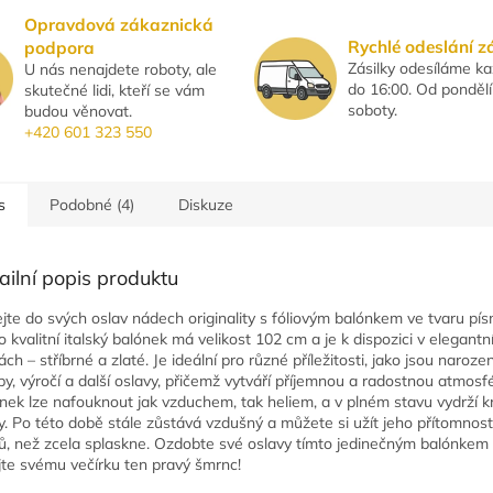
Opravdová zákaznická
Rychlé odeslání z
podpora
Zásilky odesíláme k
U nás nenajdete roboty, ale
do 16:00. Od pondělí
skutečné lidi, kteří se vám
soboty.
budou věnovat.
+420 601 323 550
s
Podobné (4)
Diskuze
ailní popis produktu
ejte do svých oslav nádech originality s fóliovým balónkem ve tvaru pís
o kvalitní italský balónek má velikost 102 cm a je k dispozici v elegantn
ch – stříbrné a zlaté. Je ideální pro různé příležitosti, jako jsou narozen
by, výročí a další oslavy, přičemž vytváří příjemnou a radostnou atmosf
nek lze nafouknout jak vzduchem, tak heliem, a v plném stavu vydrží k
y. Po této době stále zůstává vzdušný a můžete si užít jeho přítomnost 
ů, než zcela splaskne. Ozdobte své oslavy tímto jedinečným balónkem
jte svému večírku ten pravý šmrnc!