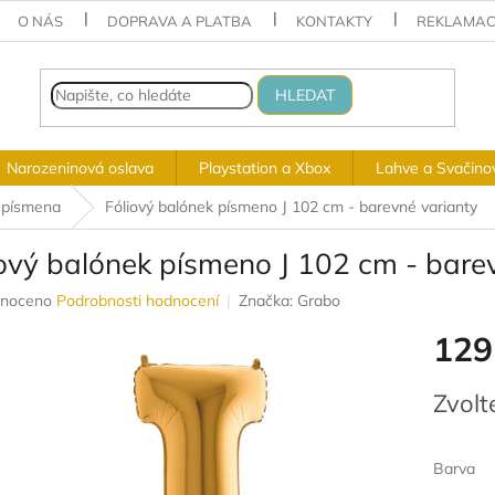
O NÁS
DOPRAVA A PLATBA
KONTAKTY
REKLAMAC
HLEDAT
Narozeninová oslava
Playstation a Xbox
Lahve a Svačino
 písmena
Fóliový balónek písmeno J 102 cm - barevné varianty
iový balónek písmeno J 102 cm - bare
né
noceno
Podrobnosti hodnocení
Značka:
Grabo
ení
129
u
Měrná
Zvolt
cena:
ek.
Barva