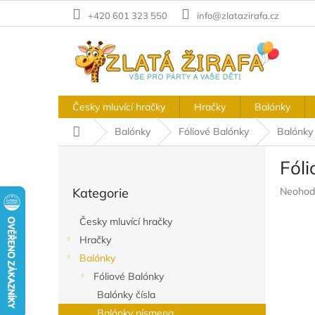
Přejít
+420 601 323 550
info@zlatazirafa.cz
na
obsah
Česky mluvící hračky
Hračky
Balónky
Domů
Balónky
Fóliové Balónky
Balónky
P
Fól
o
Přeskočit
s
Průměr
Kategorie
Neohod
kategorie
t
hodnoc
r
produkt
Česky mluvící hračky
a
je
Hračky
n
0,0
z
Balónky
n
5
í
Fóliové Balónky
hvězdič
p
Balónky čísla
a
Balónky písmena