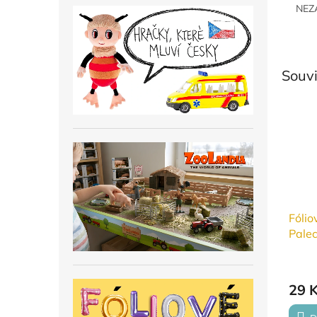
NEZ
Souvi
Fólio
Palec
29 