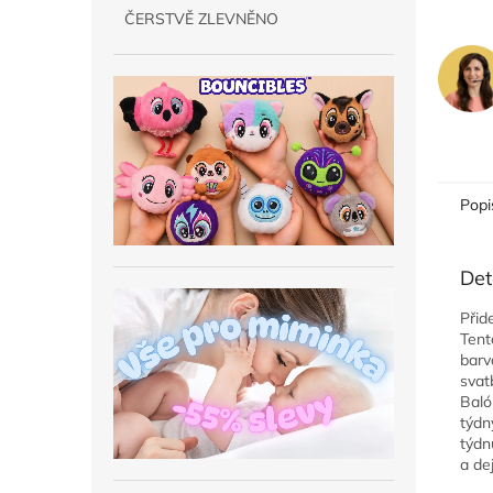
ČERSTVĚ ZLEVNĚNO
Popi
Det
Přid
Tent
barvá
svat
Baló
týdn
týdn
a de