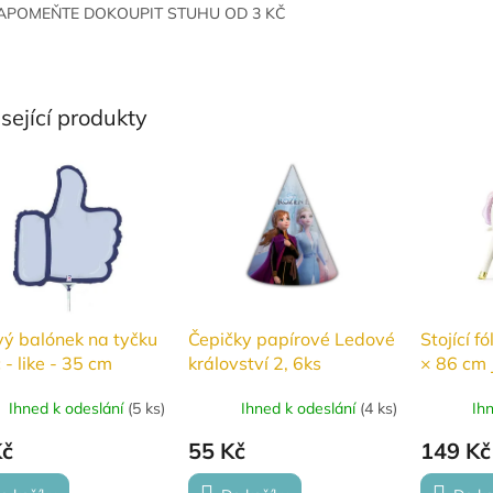
APOMEŇTE DOKOUPIT STUHU OD 3 KČ
sející produkty
vý balónek na tyčku
Čepičky papírové Ledové
Stojící f
 - like - 35 cm
království 2, 6ks
× 86 cm 
Ihned k odeslání
(
5 ks
)
Ihned k odeslání
(
4 ks
)
Ih
Kč
55 Kč
149 Kč