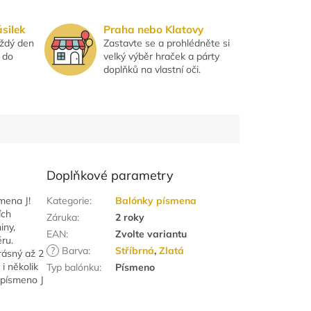
ásilek
Praha nebo Klatovy
aždý den
Zastavte se a prohlédněte si
 do
velký výběr hraček a párty
doplňků na vlastní oči.
Doplňkové parametry
mena J!
Kategorie
:
Balónky písmena
ích
Záruka
:
2 roky
iny,
EAN
:
Zvolte variantu
éru.
?
Barva
:
Stříbrná
,
Zlatá
rásný až 2
i několik
Typ balónku
:
Písmeno
 písmeno J