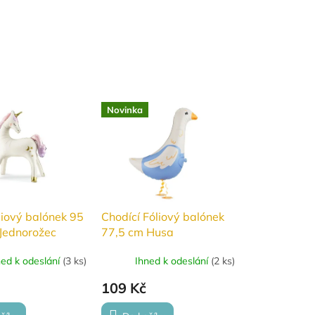
Novinka
óliový balónek 95
Chodící Fóliový balónek
Jednorožec
77,5 cm Husa
ned k odeslání
(
3 ks
)
Ihned k odeslání
(
2 ks
)
109 Kč