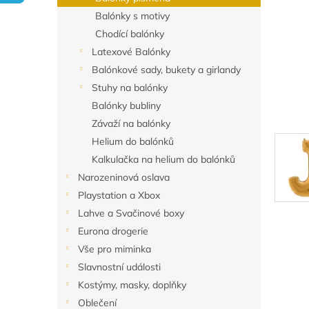
n
Balónky s motivy
e
Chodící balónky
l
Latexové Balónky
Balónkové sady, bukety a girlandy
Stuhy na balónky
Balónky bubliny
Závaží na balónky
Helium do balónků
Kalkulačka na helium do balónků
Narozeninová oslava
Playstation a Xbox
Lahve a Svačinové boxy
Eurona drogerie
Vše pro miminka
Slavnostní události
Kostýmy, masky, doplňky
Oblečení