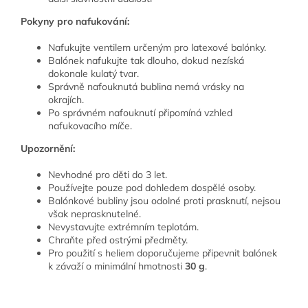
Pokyny pro nafukování:
Nafukujte ventilem určeným pro latexové balónky.
Balónek nafukujte tak dlouho, dokud nezíská
dokonale kulatý tvar.
Správně nafouknutá bublina nemá vrásky na
okrajích.
Po správném nafouknutí připomíná vzhled
nafukovacího míče.
Upozornění:
Nevhodné pro děti do 3 let.
Používejte pouze pod dohledem dospělé osoby.
Balónkové bubliny jsou odolné proti prasknutí, nejsou
však neprasknutelné.
Nevystavujte extrémním teplotám.
Chraňte před ostrými předměty.
Pro použití s heliem doporučujeme připevnit balónek
k závaží o minimální hmotnosti
30 g
.