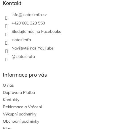
a
Kontakt
t
í
info
@
zlatazirafa.cz
+420 601 323 550
Sledujte nás na Facebooku
zlatazirafa
Navštivte náš YouTube
@zlatazirafa
Informace pro vás
O nás
Doprava a Platba
Kontakty
Reklamace a Vrácení
Výkupní podmínky
Obchodní podmínky
Blog