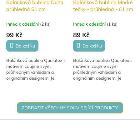
Balónková bublina Duha
Balónková bublina Modré
průhledná 61 cm
tečky - průhledná - 61 cm
Ihned k odeslání
(
2 ks
)
Ihned k odeslání
(
1 ks
)
99 Kč
89 Kč
Do košíku
Do košíku
Balónková bublina Qualatex s
Balónková bublina Qualatex s
motivem zaujme svým
motivem zaujme svým
průhledným vzhledem a
průhledným vzhledem a
originálním designem. Je
originálním designem. Je
vhodná pro plnění vzduchem i
vhodná pro plnění vzduchem i
heliem a po naplnění heliem
heliem a po naplnění heliem
se může vznášet až 30...
se může vznášet až 30...
ZOBRAZIT VŠECHNY SOUVISEJÍCÍ PRODUKTY
Z
á
p