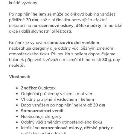
každé výzdoby.
Po naplnění
heliem
se může balónková bublina vznášet
přibližně
30 dní
, což z ní činí dlouhotrvající a efektní
dekoraci na
narozeninové oslavy
,
dětské párty
, tematické
akce i další slavnostní příležitosti.
Balónek je vybaven
samouzavíracím ventilem
,
neobsahuje alergeny a je odolný vůči běžným změnám
atmosférického tlaku. Při použití s heliem doporučujeme
balónek připevnit k závaží o minimální hmotnosti
30 g
, aby
neuletěl.
Vlastnosti:
Značka:
Qualatex
Originální průhledný vzhled s motivem
Vhodný pro plnění
vzduchem i heliem
Doba vznášení po naplnění heliem až
30 dní
Samouzavírací ventil
Neobsahuje alergeny
Odolný vůči změnám atmosférického tlaku
Ideální na
narozeninové oslavy
,
dětské párty
a
další slavnostní události