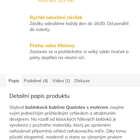
+420 601 323 550
Rychlé odeslání zásilek
Zásilky odesíláme každý den do 16:00. Od pondělí
do soboty.
Praha nebo Klatovy
Zastavte se a prohlédněte si velký výběr hraček a
párty doplňků na vlastní oči.
Popis
Podobné (4)
Videa (1)
Diskuze
Detailní popis produktu
Stylová
balónková bublina Qualatex s motivem
zaujme
svým jedinečným průhledným vzhledem a atraktivním
designem. Na rozdíl od klasických fóliových balónků je
vyrobena z pružného materiálu, který po správném
nafouknutí připomíná vzhled nafukovacího míče. Díky tomu
působí elegantně, moderně a stane se výrazným prvkem