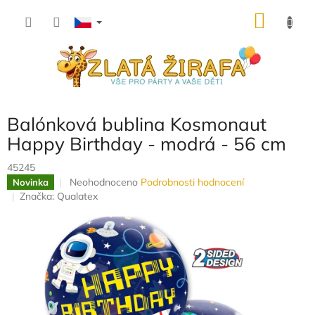
Přejít
NÁKU
na
obsah
KOŠÍK
Balónková bublina Kosmonaut
Happy Birthday - modrá - 56 cm
45245
Průměrné
Neohodnoceno
Podrobnosti hodnocení
Novinka
hodnocení
Značka:
Qualatex
produktu
je
0,0
z
5
hvězdiček.