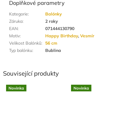
Doplňkové parametry
Kategorie
:
Balónky
Záruka
:
2 roky
EAN
:
071444130790
Motiv
:
Happy Birthday
,
Vesmír
Velikost Balónků
:
56 cm
Typ balónku
:
Bublina
Související produkty
Novinka
Novinka