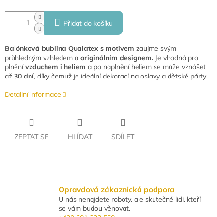
Přidat do košíku
Balónková bublina Qualatex s motivem
zaujme svým
průhledným vzhledem a
originálním designem.
Je vhodná pro
plnění
vzduchem i heliem
a po naplnění heliem se může vznášet
až
30 dní
, díky čemuž je ideální dekorací na oslavy a dětské párty.
Detailní informace
ZEPTAT SE
HLÍDAT
SDÍLET
Opravdová zákaznická podpora
U nás nenajdete roboty, ale skutečné lidi, kteří
se vám budou věnovat.