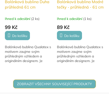
Balónková bublina Duha
Balónková bublina Modré
průhledná 61 cm
tečky - průhledná - 61 cm
Ihned k odeslání
(
2 ks
)
Ihned k odeslání
(
1 ks
)
99 Kč
89 Kč
Do košíku
Do košíku
Balónková bublina Qualatex s
Balónková bublina Qualatex s
motivem zaujme svým
motivem zaujme svým
průhledným vzhledem a
průhledným vzhledem a
originálním designem. Je
originálním designem. Je
vhodná pro plnění vzduchem i
vhodná pro plnění vzduchem i
heliem a po naplnění heliem
heliem a po naplnění heliem
se může vznášet až 30...
se může vznášet až 30...
ZOBRAZIT VŠECHNY SOUVISEJÍCÍ PRODUKTY
Z
á
p