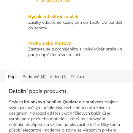
+420 601 323 550
Rychlé odeslání zásilek
Zásilky odesíláme každý den do 16:00. Od pondělí
do soboty.
Praha nebo Klatovy
Zastavte se a prohlédněte si velký výběr hraček a
párty doplňků na vlastní oči.
Popis
Podobné (4)
Videa (1)
Diskuze
Detailní popis produktu
Stylová
balónková bublina Qualatex s motivem
zaujme
svým jedinečným průhledným vzhledem a atraktivním
designem. Na rozdíl od klasických fóliových balónků je
vyrobena z pružného materiálu, který po správném
nafouknutí připomíná vzhled nafukovacího míče. Díky tomu
působí elegantně, moderně a stane se výrazným prvkem