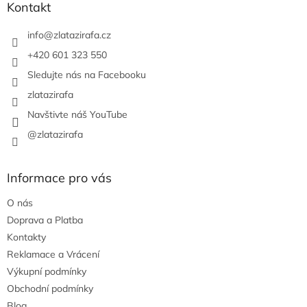
a
Kontakt
t
í
info
@
zlatazirafa.cz
+420 601 323 550
Sledujte nás na Facebooku
zlatazirafa
Navštivte náš YouTube
@zlatazirafa
Informace pro vás
O nás
Doprava a Platba
Kontakty
Reklamace a Vrácení
Výkupní podmínky
Obchodní podmínky
Blog