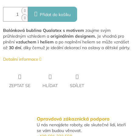
Přidat do košíku
Balónková bublina Qualatex s motivem
zaujme svým
průhledným vzhledem a
originálním designem.
Je vhodná pro
plnění
vzduchem i heliem
a po naplnění heliem se může vznášet
až
30 dní
, díky čemuž je ideální dekorací na oslavy a dětské párty.
Detailní informace
ZEPTAT SE
HLÍDAT
SDÍLET
Opravdová zákaznická podpora
U nás nenajdete roboty, ale skutečné lidi, kteří
se vám budou věnovat.