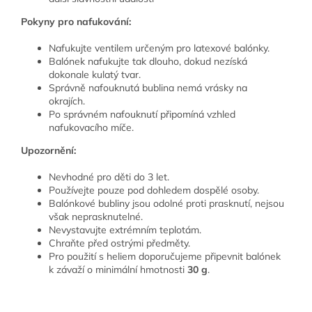
Pokyny pro nafukování:
Nafukujte ventilem určeným pro latexové balónky.
Balónek nafukujte tak dlouho, dokud nezíská
dokonale kulatý tvar.
Správně nafouknutá bublina nemá vrásky na
okrajích.
Po správném nafouknutí připomíná vzhled
nafukovacího míče.
Upozornění:
Nevhodné pro děti do 3 let.
Používejte pouze pod dohledem dospělé osoby.
Balónkové bubliny jsou odolné proti prasknutí, nejsou
však neprasknutelné.
Nevystavujte extrémním teplotám.
Chraňte před ostrými předměty.
Pro použití s heliem doporučujeme připevnit balónek
k závaží o minimální hmotnosti
30 g
.