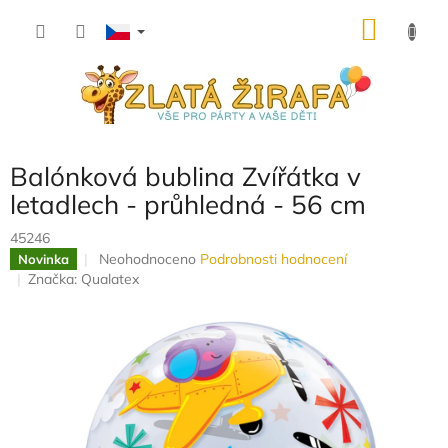
Přejít
NÁKU
na
obsah
KOŠÍK
Balónková bublina Zvířátka v
letadlech - průhledná - 56 cm
45246
Průměrné
Neohodnoceno
Podrobnosti hodnocení
Novinka
hodnocení
Značka:
Qualatex
produktu
je
0,0
z
5
hvězdiček.