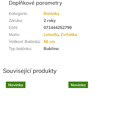
Doplňkové parametry
Kategorie
:
Balónky
Záruka
:
2 roky
EAN
:
071444252799
Motiv
:
Letadlo
,
Zvířátka
Velikost Balónků
:
56 cm
Typ balónku
:
Bublina
Související produkty
Novinka
Novinka