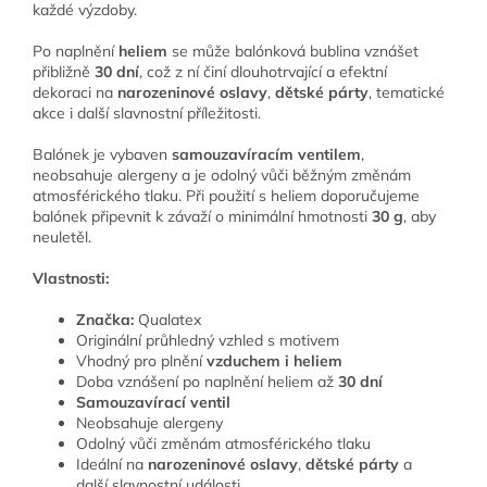
každé výzdoby.
Po naplnění
heliem
se může balónková bublina vznášet
přibližně
30 dní
, což z ní činí dlouhotrvající a efektní
dekoraci na
narozeninové oslavy
,
dětské párty
, tematické
akce i další slavnostní příležitosti.
Balónek je vybaven
samouzavíracím ventilem
,
neobsahuje alergeny a je odolný vůči běžným změnám
atmosférického tlaku. Při použití s heliem doporučujeme
balónek připevnit k závaží o minimální hmotnosti
30 g
, aby
neuletěl.
Vlastnosti:
Značka:
Qualatex
Originální průhledný vzhled s motivem
Vhodný pro plnění
vzduchem i heliem
Doba vznášení po naplnění heliem až
30 dní
Samouzavírací ventil
Neobsahuje alergeny
Odolný vůči změnám atmosférického tlaku
Ideální na
narozeninové oslavy
,
dětské párty
a
další slavnostní události