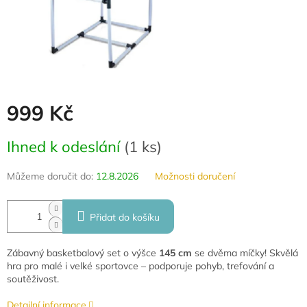
999 Kč
Měrná
Ihned k odeslání
(
1 ks
)
cena:
Můžeme doručit do:
12.8.2026
Možnosti doručení
Přidat do košíku
Zábavný basketbalový set o výšce
145 cm
se dvěma míčky! Skvělá
hra pro malé i velké sportovce – podporuje pohyb, trefování a
soutěživost.
Detailní informace