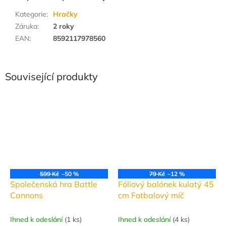
Kategorie
:
Hračky
Záruka
:
2 roky
EAN
:
8592117978560
Související produkty
599 Kč
–50 %
79 Kč
–12 %
Společenská hra Battle
Fóliový balónek kulatý 45
Cannons
cm Fotbalový míč
Ihned k odeslání
(
1 ks
)
Ihned k odeslání
(
4 ks
)