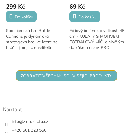
299 Kč
69 Kč
Do košíku
Do košíku
Společenská hra Battle
Fóliový balónek o velikosti 45
Cannons je dynamická
cm - KULATÝ S MOTIVEM
strategická hra, ve které se
FOTBALOVÝ MÍČ je skvělým
hráči ujímají role velitelů
doplňkem oslav. PRO
ponorek a snaží se zničit
RADOST. Má krásné stálé
flotilu soupeře. Nabízí
barvy a hodí se na narozeniny,
napínavou kombinaci...
výročí i novoroční...
ZOBRAZIT VŠECHNY SOUVISEJÍCÍ PRODUKTY
Z
á
p
a
Kontakt
t
í
info
@
zlatazirafa.cz
+420 601 323 550