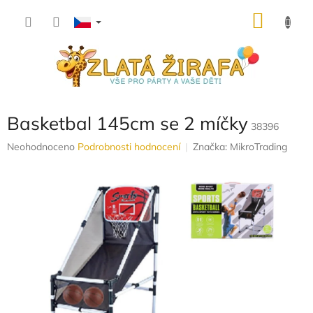
Přejít
NÁKU
na
obsah
KOŠÍK
Basketbal 145cm se 2 míčky
38396
Průměrné
Neohodnoceno
Podrobnosti hodnocení
Značka:
MikroTrading
hodnocení
produktu
je
0,0
z
5
hvězdiček.